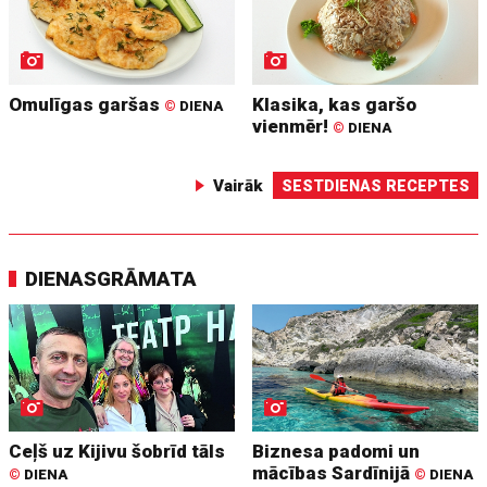
Omulīgas garšas
Klasika, kas garšo
©
DIENA
vienmēr!
©
DIENA
Vairāk
SESTDIENAS RECEPTES
DIENASGRĀMATA
Ceļš uz Kijivu šobrīd tāls
Biznesa padomi un
mācības Sardīnijā
©
DIENA
©
DIENA