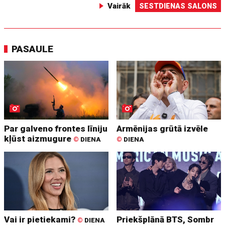
Vairāk
SESTDIENAS SALONS
PASAULE
Par galveno frontes līniju
Armēnijas grūtā izvēle
kļūst aizmugure
©
DIENA
©
DIENA
Vai ir pietiekami?
Priekšplānā BTS, Sombr
©
DIENA