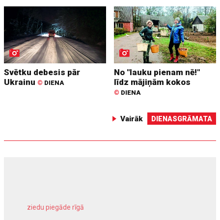
Svētku debesis pār
No "lauku pienam nē!"
Ukrainu
līdz mājiņām kokos
©
DIENA
©
DIENA
Vairāk
DIENASGRĀMATA
ziedu piegāde rīgā
meliorācijas darbi