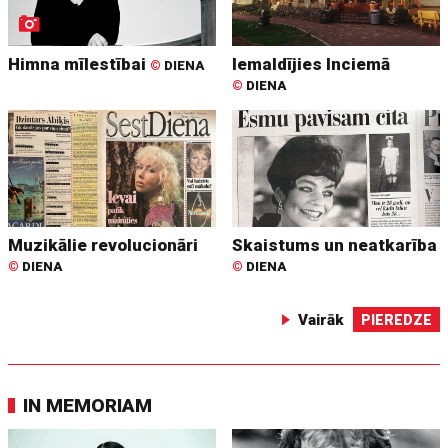
Himna mīlestībai
Iemaldījies Inciemā
©
DIENA
©
DIENA
Muzikālie revolucionāri
Skaistums un neatkarība
©
DIENA
©
DIENA
Vairāk
PIEREDZE
IN MEMORIAM