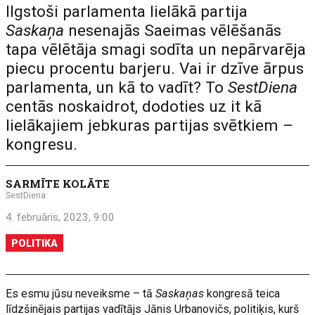
Ilgstoši parlamenta lielākā partija
Saskaņa
nesenajās Saeimas vēlēšanās
tapa vēlētāja smagi sodīta un nepārvarēja
piecu procentu barjeru. Vai ir dzīve ārpus
parlamenta, un kā to vadīt? To
SestDiena
centās noskaidrot, dodoties uz it kā
lielākajiem jebkuras partijas svētkiem –
kongresu.
SARMĪTE KOLĀTE
SestDiena
4. februāris, 2023, 9:00
POLITIKA
Es esmu jūsu neveiksme – tā
Saskaņas
kongresā teica
līdzšinējais partijas vadītājs Jānis Urbanovičs, politiķis, kurš