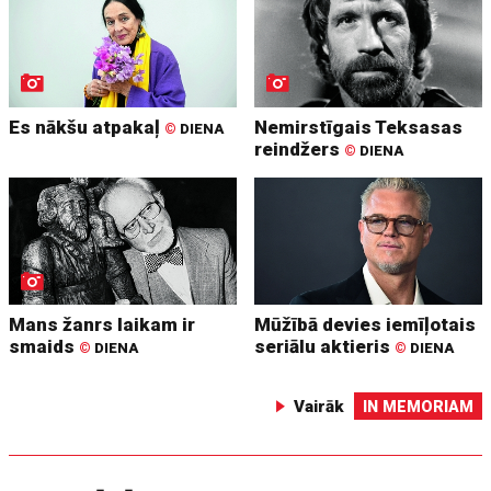
Es nākšu atpakaļ
Nemirstīgais Teksasas
©
DIENA
reindžers
©
DIENA
Mans žanrs laikam ir
Mūžībā devies iemīļotais
smaids
seriālu aktieris
©
DIENA
©
DIENA
Vairāk
IN MEMORIAM