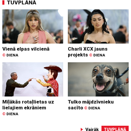
TUVPLĀNĀ
Vienā elpas vilcienā
Charli XCX jauns
projekts
©
DIENA
©
DIENA
Mīļākās rotaļlietas uz
Tulko mājdzīvnieku
lielajiem ekrāniem
sacīto
©
DIENA
©
DIENA
Vairāk
TUVPLĀNĀ