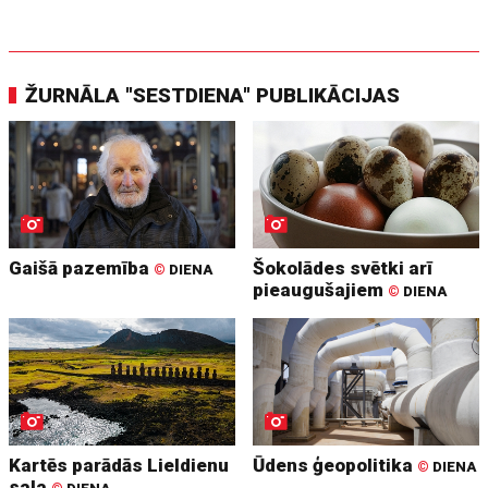
ŽURNĀLA "SESTDIENA" PUBLIKĀCIJAS
Gaišā pazemība
Šokolādes svētki arī
©
DIENA
pieaugušajiem
©
DIENA
Kartēs parādās Lieldienu
Ūdens ģeopolitika
©
DIENA
sala