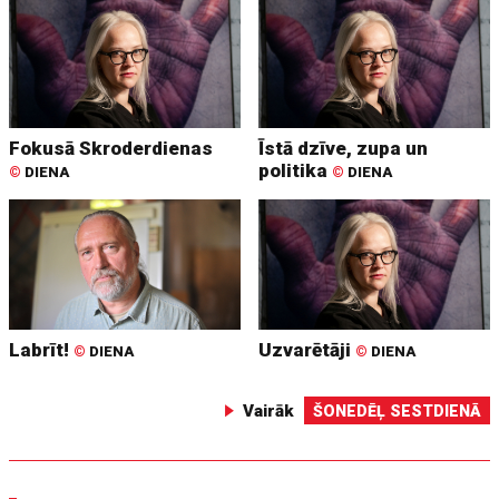
Fokusā Skroderdienas
Īstā dzīve, zupa un
politika
©
DIENA
©
DIENA
Labrīt!
Uzvarētāji
©
DIENA
©
DIENA
Vairāk
ŠONEDĒĻ SESTDIENĀ