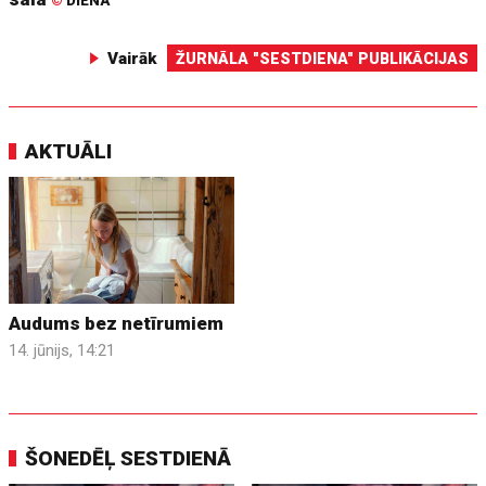
©
DIENA
Vairāk
ŽURNĀLA "SESTDIENA" PUBLIKĀCIJAS
AKTUĀLI
Audums bez netīrumiem
14. jūnijs, 14:21
ŠONEDĒĻ SESTDIENĀ