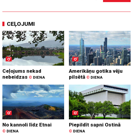
CEĻOJUMI
Ceļojums nekad
Amerikāņu gotika vēju
nebeidzas
pilsētā
©
DIENA
©
DIENA
No kannoli līdz Etnai
Piepildīt sapni Ostinā
©
DIENA
©
DIENA