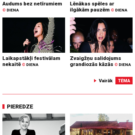
Audums bez netīrumiem
Lēnākas spēles ar
ilgākām pauzēm
©
DIENA
©
DIENA
Laikapstākļi festivālam
Zvaigžņu salidojums
nekaitē
grandiozās kāzās
©
DIENA
©
DIENA
Vairāk
TĒMA
PIEREDZE