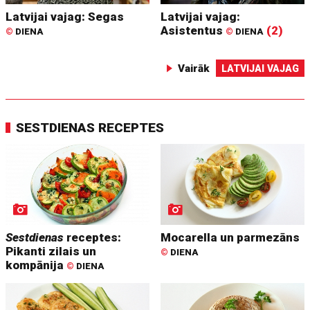
Latvijai vajag: Segas
Latvijai vajag:
Asistentus
(2)
©
DIENA
©
DIENA
Vairāk
LATVIJAI VAJAG
SESTDIENAS RECEPTES
Sestdienas
receptes:
Mocarella un parmezāns
Pikanti zilais un
©
DIENA
kompānija
©
DIENA