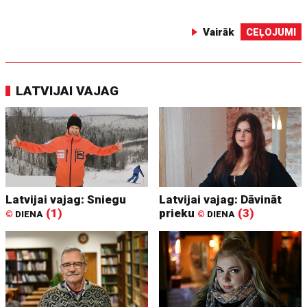
Vairāk
CEĻOJUMI
LATVIJAI VAJAG
Latvijai vajag: Sniegu
Latvijai vajag: Dāvināt
(1)
prieku
(3)
©
DIENA
©
DIENA