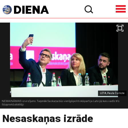
LETA, Paula Čurkste
NEMAINĀMAIS izvirzījums. Turpmāk Saskaņa būs vienīgā politiskā partija Latvijā, kuru vadīs trīs
līdzpriekšsēdētāji
Nesaskaņas izrāde