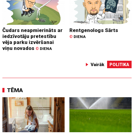
Čudars neapmierināts ar
Rentgenologs Sārts
iedzīvotāju pretestību
©
DIENA
vēja parku izvēršanai
viņu novados
©
DIENA
Vairāk
POLITIKA
TĒMA