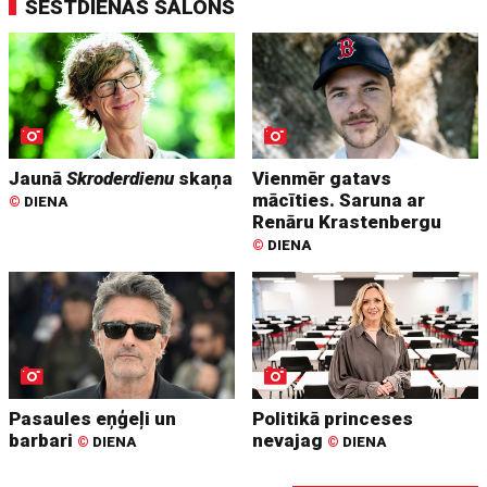
SESTDIENAS SALONS
Jaunā
Skroderdienu
skaņa
Vienmēr gatavs
mācīties. Saruna ar
©
DIENA
Renāru Krastenbergu
©
DIENA
Pasaules eņģeļi un
Politikā princeses
barbari
nevajag
©
DIENA
©
DIENA