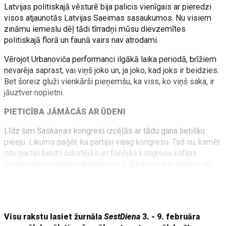
Latvijas politiskajā vēsturē bija palicis vienīgais ar pieredzi
visos atjaunotās Latvijas Saeimas sasaukumos. Nu visiem
zināmu iemeslu dēļ tādi tīrradņi mūsu dievzemītes
politiskajā florā un faunā vairs nav atrodami.
Vērojot Urbanoviča performanci ilgākā laika periodā, brīžiem
nevarēja saprast, vai viņš joko un, ja joko, kad joks ir beidzies.
Bet šoreiz gluži vienkārši pieņemšu, ka viss, ko viņš saka, ir
jāuztver nopietni.
PIETICĪBA JĀMĀCĀS AR ŪDENI
Līdz šim
Saskaņas
kongresi izcēlās ar tādu gana lietišķu
pieeju. Likums paģēr, ka partijai vajag kongresu. Tad nu, kamēr
citu partiju biedri čukstējās un fočējās kongresu kafijas
pauzēs un pusdienu pārtraukumos,
Saskaņa
ātri sanāca un
tikpat ātri arī izklīda. Bija sajūta, ka delegāti jau pēc stundas
gaida, kad tas vienreiz beigsies un varēs iet pasniegt kādu
konsultāciju
Rīgas satiksmei
vai citādi darboties.
Visu rakstu lasiet žurnāla
SestDiena
3. - 9. februāra