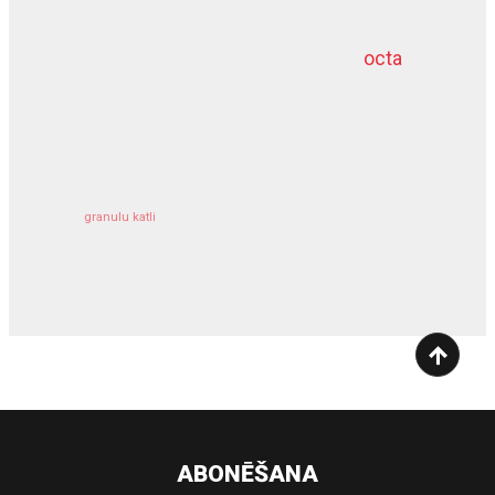
octa
dziļurbums
kravu apdrošināšana
granulu katli
siltumsūknis
ABONĒŠANA