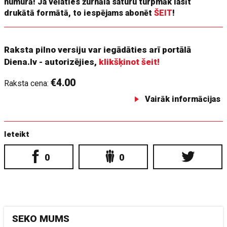
numurā! Ja vēlaties žurnāla saturu turpmāk lasīt
drukātā formātā, to iespējams abonēt
ŠEIT
!
Raksta pilno versiju var iegādāties arī portālā
Diena.lv - autorizējies,
klikšķinot šeit!
€4.00
Raksta cena:
Vairāk informācijas
Ieteikt
0
0
SEKO MUMS