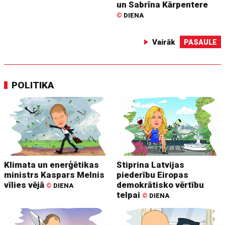
un Sabrīna Kārpentere
©
DIENA
Vairāk
PASAULE
POLITIKA
Klimata un enerģētikas
Stiprina Latvijas
ministrs Kaspars Melnis
piederību Eiropas
vīlies vējā
demokrātisko vērtību
©
DIENA
telpai
©
DIENA