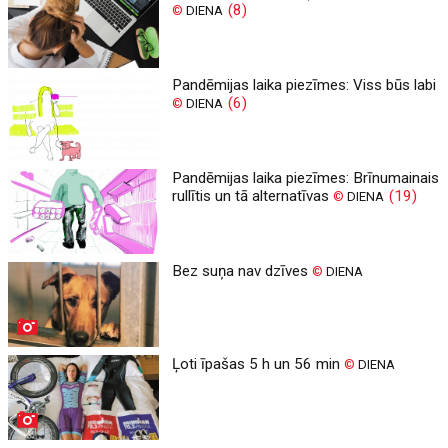
(8)
©
DIENA
Pandēmijas laika piezīmes: Viss būs labi
(6)
©
DIENA
Pandēmijas laika piezīmes: Brīnumainais
rullītis un tā alternatīvas
(19)
©
DIENA
Bez suņa nav dzīves
©
DIENA
Ļoti īpašas 5 h un 56 min
©
DIENA