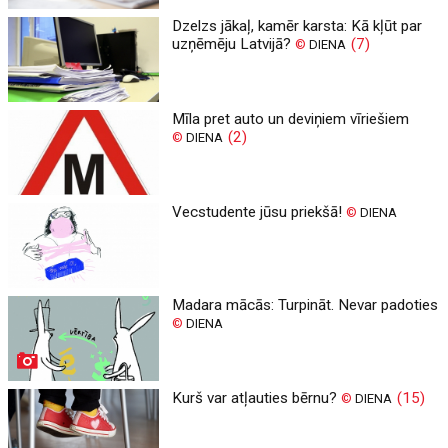
Dzelzs jākaļ, kamēr karsta: Kā kļūt par
uzņēmēju Latvijā?
(7)
©
DIENA
Mīla pret auto un deviņiem vīriešiem
(2)
©
DIENA
Vecstudente jūsu priekšā!
©
DIENA
Madara mācās: Turpināt. Nevar padoties
©
DIENA
Kurš var atļauties bērnu?
(15)
©
DIENA