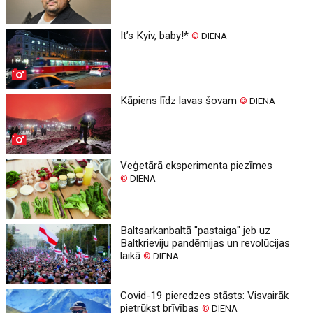
It’s Kyiv, baby!*
©
DIENA
Kāpiens līdz lavas šovam
©
DIENA
Veģetārā eksperimenta piezīmes
©
DIENA
Baltsarkanbaltā "pastaiga" jeb uz
Baltkrieviju pandēmijas un revolūcijas
laikā
©
DIENA
Covid-19 pieredzes stāsts: Visvairāk
pietrūkst brīvības
©
DIENA