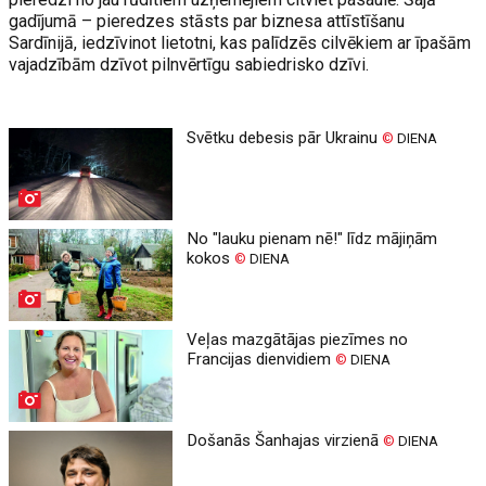
gadījumā – pieredzes stāsts par biznesa attīstīšanu
Sardīnijā, iedzīvinot lietotni, kas palīdzēs cilvēkiem ar īpašām
vajadzībām dzīvot pilnvērtīgu sabiedrisko dzīvi.
Svētku debesis pār Ukrainu
©
DIENA
No "lauku pienam nē!" līdz mājiņām
kokos
©
DIENA
Veļas mazgātājas piezīmes no
Francijas dienvidiem
©
DIENA
Došanās Šanhajas virzienā
©
DIENA