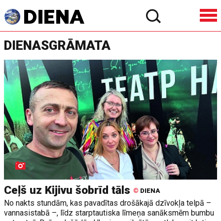
DIENASGRĀMATA
Ceļš uz Kijivu šobrīd tāls
©
DIENA
No nakts stundām, kas pavadītas drošākajā dzīvokļa telpā –
vannasistabā –, līdz starptautiska līmeņa sanāksmēm bumbu