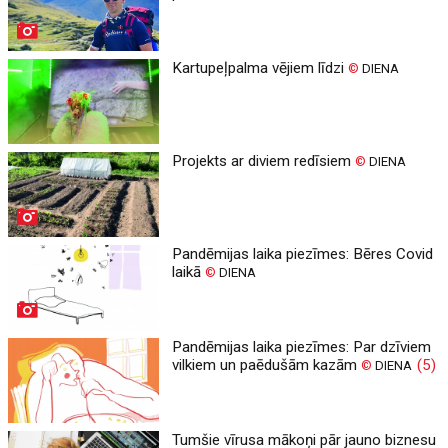
Kartupeļpalma vējiem līdzi
©
DIENA
Projekts ar diviem redīsiem
©
DIENA
Pandēmijas laika piezīmes: Bēres Covid
laikā
©
DIENA
Pandēmijas laika piezīmes: Par dzīviem
vilkiem un paēdušām kazām
(5)
©
DIENA
Tumšie vīrusa mākoņi pār jauno biznesu