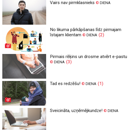
Vairs nav pirmklasnieks
©
DIENA
No likuma pārkāpšanas līdz pirmajam
īstajam klientam
(2)
©
DIENA
Pirmais rēķins un drosme atvērt e-pastu
(3)
©
DIENA
Tad es redzēšu!
(1)
©
DIENA
Sveicināta, uzņēmējkundze!
©
DIENA