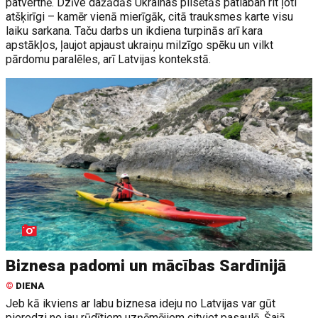
patvertnē. Dzīve dažādās Ukrainas pilsētās patlaban rit ļoti
atšķirīgi – kamēr vienā mierīgāk, citā trauksmes karte visu
laiku sarkana. Taču darbs un ikdiena turpinās arī kara
apstākļos, ļaujot apjaust ukraiņu milzīgo spēku un vilkt
pārdomu paralēles, arī Latvijas kontekstā.
Biznesa padomi un mācības Sardīnijā
©
DIENA
Jeb kā ikviens ar labu biznesa ideju no Latvijas var gūt
pieredzi no jau rūdītiem uzņēmējiem citviet pasaulē. Šajā