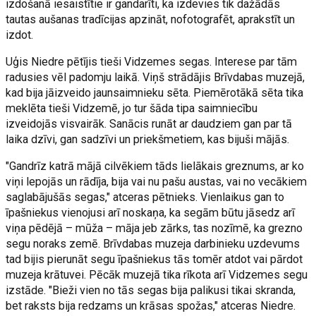
izdošanā iesaistītie ir gandarīti, ka izdevies tik dažādās
tautas aušanas tradīcijas apzināt, nofotografēt, aprakstīt un
izdot.
Uģis Niedre pētījis tieši Vidzemes segas. Interese par tām
radusies vēl padomju laikā. Viņš strādājis Brīvdabas muzejā,
kad bija jāizveido jaunsaimnieku sēta. Piemērotākā sēta tika
meklēta tieši Vidzemē, jo tur šāda tipa saimniecību
izveidojās visvairāk. Sanācis runāt ar daudziem gan par tā
laika dzīvi, gan sadzīvi un priekšmetiem, kas bijuši mājās.
"Gandrīz katrā mājā cilvēkiem tāds lielākais greznums, ar ko
viņi lepojās un rādīja, bija vai nu pašu austas, vai no vecākiem
saglabājušās segas," atceras pētnieks. Vienlaikus gan to
īpašniekus vienojusi arī noskaņa, ka segām būtu jāsedz arī
viņa pēdējā – mūža – māja jeb zārks, tas nozīmē, ka grezno
segu noraks zemē. Brīvdabas muzeja darbinieku uzdevums
tad bijis pierunāt segu īpašniekus tās tomēr atdot vai pārdot
muzeja krātuvei. Pēcāk muzejā tika rīkota arī Vidzemes segu
izstāde. "Bieži vien no tās segas bija palikusi tikai skranda,
bet raksts bija redzams un krāsas spožas," atceras Niedre.