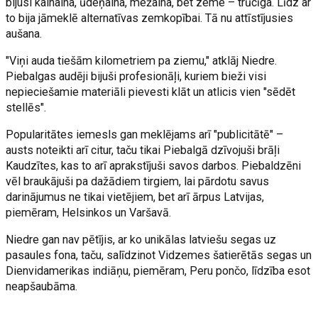
bijusi kalnaina, ūdeņaina, mežaina, bet zeme – trūcīga. Līdz ar
to bija jāmeklē alternatīvas zemkopībai. Tā nu attīstījusies
aušana.
"Viņi auda tiešām kilometriem pa ziemu," atklāj Niedre.
Piebalgas audēji bijuši profesionāļi, kuriem bieži visi
nepieciešamie materiāli pievesti klāt un atlicis vien "sēdēt
stellēs".
Popularitātes iemesls gan meklējams arī "publicitātē" –
austs noteikti arī citur, taču tikai Piebalgā dzīvojuši brāļi
Kaudzītes, kas to arī aprakstījuši savos darbos. Piebaldzēni
vēl braukājuši pa dažādiem tirgiem, lai pārdotu savus
darinājumus ne tikai vietējiem, bet arī ārpus Latvijas,
piemēram, Helsinkos un Varšavā.
Niedre gan nav pētījis, ar ko unikālas latviešu segas uz
pasaules fona, taču, salīdzinot Vidzemes šatierētās segas un
Dienvidamerikas indiāņu, piemēram, Peru pončo, līdzība esot
neapšaubāma.