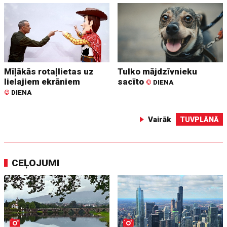
Mīļākās rotaļlietas uz
Tulko mājdzīvnieku
lielajiem ekrāniem
sacīto
©
DIENA
©
DIENA
Vairāk
TUVPLĀNĀ
CEĻOJUMI