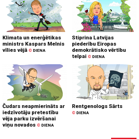
Klimata un enerģētikas
Stiprina Latvijas
ministrs Kaspars Melnis
piederību Eiropas
vīlies vējā
demokrātisko vērtību
©
DIENA
telpai
©
DIENA
Čudars neapmierināts ar
Rentgenologs Sārts
iedzīvotāju pretestību
©
DIENA
vēja parku izvēršanai
viņu novados
©
DIENA