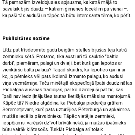
Tā pamazām izveidojusies apjausma, ka katrā mājā to
savulaik bijis daudz – katram ģimenes loceklim pa vienai –,
ka paši tās auduši un tāpēc tā būtu interesanta tēma, ko pētīt.
Publicitātes nozīme
Līdz pat trīsdesmito gadu beigām stelles bijušas teju katrā
zemnieku sētā. Protams, tika austi arī tā sauktie "baltie
darbi", piemēram, palagi un dvieļi, bet kurš gan lepotos ar
vienkāršu baltu palagu? Tagad skaidrs, ka lepoties gan ir ar
ko, jo pētnieks vēl pats ikdienā izmanto palagu, ko audusi
viņa vecmāmiņa. Taču minētajā ekspedīcijā īpaši daudzinātas
Piebalgas aušanas tradīcijas, par ko dzirdējuši pat tie, kas
īpaši nav iedziļinājušies tautas lietišķās mākslas mantojumā.
Kāpēc tā? Niedre atgādina, ka Piebalga piederēja grāfam
Šeremetjevam, kurš pats uzturējies Pēterburgā un apkaimes
muižās iecēlis pārvaldnieku. Tāpēc vietējie zemnieki,
iespējams, varējuši dzīvot brīvāk nekā, ja muižas īpašnieks
būtu vairāk klātesošs. Turklāt Piebalga arī tolaik