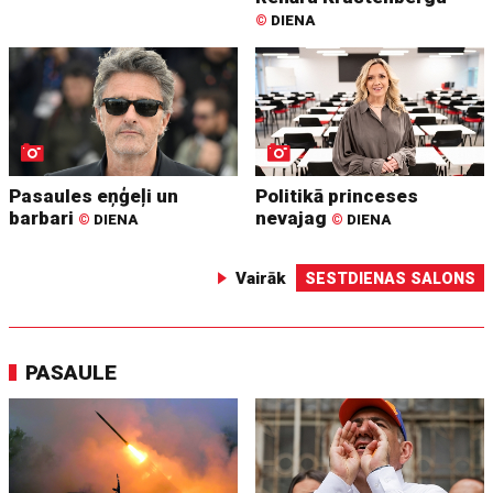
©
DIENA
Pasaules eņģeļi un
Politikā princeses
barbari
nevajag
©
DIENA
©
DIENA
Vairāk
SESTDIENAS SALONS
PASAULE