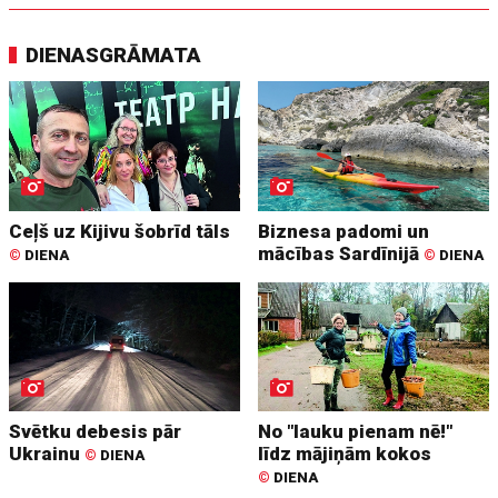
DIENASGRĀMATA
Ceļš uz Kijivu šobrīd tāls
Biznesa padomi un
mācības Sardīnijā
©
DIENA
©
DIENA
Svētku debesis pār
No "lauku pienam nē!"
Ukrainu
līdz mājiņām kokos
©
DIENA
©
DIENA