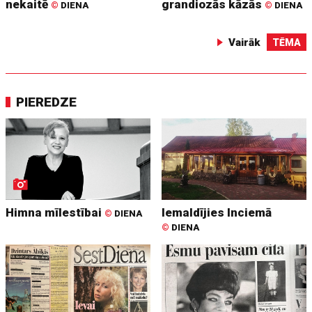
nekaitē
grandiozās kāzās
©
DIENA
©
DIENA
Vairāk
TĒMA
PIEREDZE
Himna mīlestībai
Iemaldījies Inciemā
©
DIENA
©
DIENA