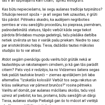
tas ir arī turpinājums kam citam," spriež etnogrāfs.
Kas būtu nepieciešams, lai segu aušanas tradīcija turpinātos?
Situācija neesot spoža – ja arī segas tiek uzaustas, ir grūti
tās pārdot. Pētnieks skaidro, ka audējiem negriboties
ņemties ar visu sarežģīto procedūru, ko pieprasa, piemēram,
pašnodarbinātā statuss, tāpēc varbūt kāda sega tiekot
pārdota Brīvdabas muzeja gadatirgū, taču plašāka darbība
netiek izvērsta un tas ir vairāk pašu priekam. Niedre to sauc
par aristokrātisku hobiju. Tiesa, dažādās tautas mākslas
studijās šo to var atrast.
Atdot segām pienācīgu godu varētu būt grūtāk nekā ar
tautastērpu un rakstainajiem cimdiem, jo kā gan tās parādīt
citiem? Pats viņš ir redzējis, ka no Vidzemes šatiera segas
tiek pašūti tautiskie brunči – ziemas apstākļiem ļoti laba
alternatīva. "Izskatās kolosāli! Varbūt tos segu rakstus un
krāsu salikumus var pārnest brunčos?" rosina pētnieks.
Varētu arī domāt, par aušanas mācīšanu skolās, taču viņš
uzreiz arī piebilst, ka tas, protams, būtu sarežģīti un dārgi.
Tiesa, aušanas studija Piebalgā gan šo to mācot arī vietējā