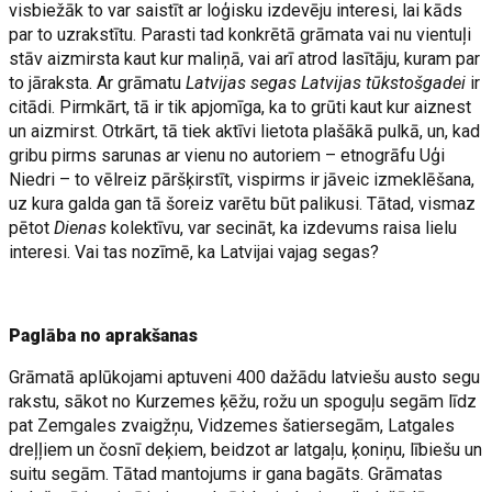
visbiežāk to var saistīt ar loģisku izdevēju interesi, lai kāds
par to uzrakstītu. Parasti tad konkrētā grāmata vai nu vientuļi
stāv aizmirsta kaut kur maliņā, vai arī atrod lasītāju, kuram par
to jāraksta. Ar grāmatu
Latvijas segas Latvijas tūkstošgadei
ir
citādi. Pirmkārt, tā ir tik apjomīga, ka to grūti kaut kur aiznest
un aizmirst. Otrkārt, tā tiek aktīvi lietota plašākā pulkā, un, kad
gribu pirms sarunas ar vienu no autoriem – etnogrāfu Uģi
Niedri – to vēlreiz pāršķirstīt, vispirms ir jāveic izmeklēšana,
uz kura galda gan tā šoreiz varētu būt palikusi. Tātad, vismaz
pētot
Dienas
kolektīvu, var secināt, ka izdevums raisa lielu
interesi. Vai tas nozīmē, ka Latvijai vajag segas?
Paglāba no aprakšanas
Grāmatā aplūkojami aptuveni 400 dažādu latviešu austo segu
rakstu, sākot no Kurzemes ķēžu, rožu un spoguļu segām līdz
pat Zemgales zvaigžņu, Vidzemes šatiersegām, Latgales
dreļļiem un čosnī deķiem, beidzot ar latgaļu, ķoniņu, lībiešu un
suitu segām. Tātad mantojums ir gana bagāts. Grāmatas