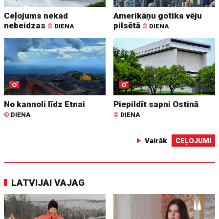
Ceļojums nekad
Amerikāņu gotika vēju
nebeidzas
pilsētā
©
DIENA
©
DIENA
No kannoli līdz Etnai
Piepildīt sapni Ostinā
©
DIENA
©
DIENA
Vairāk
CEĻOJUMI
LATVIJAI VAJAG