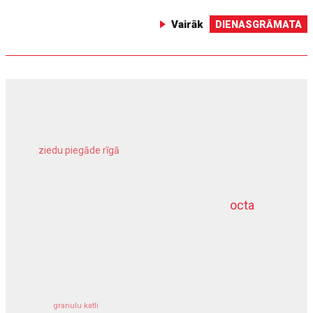
Vairāk
DIENASGRĀMATA
ziedu piegāde rīgā
meliorācijas darbi
octa
dziļurbums
kravu apdrošināšana
granulu katli