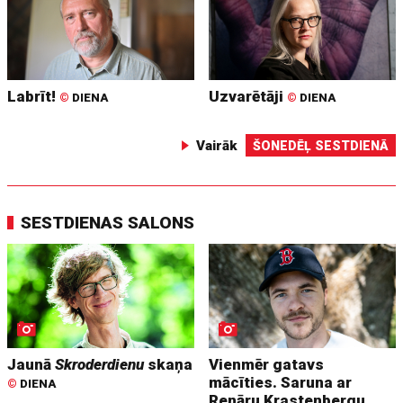
Labrīt!
Uzvarētāji
©
DIENA
©
DIENA
Vairāk
ŠONEDĒĻ SESTDIENĀ
SESTDIENAS SALONS
Jaunā
Skroderdienu
skaņa
Vienmēr gatavs
mācīties. Saruna ar
©
DIENA
Renāru Krastenbergu