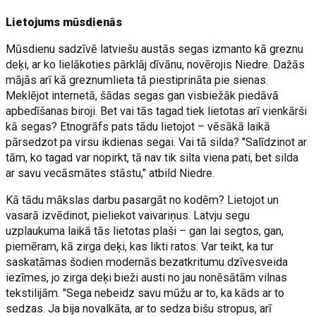
Lietojums mūsdienās
Mūsdienu sadzīvē latviešu austās segas izmanto kā greznu
deķi, ar ko lielākoties pārklāj dīvānu, novērojis Niedre. Dažās
mājās arī kā greznumlieta tā piestiprināta pie sienas.
Meklējot internetā, šādas segas gan visbiežāk piedāvā
apbedīšanas biroji. Bet vai tās tagad tiek lietotas arī vienkārši
kā segas? Etnogrāfs pats tādu lietojot – vēsākā laikā
pārsedzot pa virsu ikdienas segai. Vai tā silda? "Salīdzinot ar
tām, ko tagad var nopirkt, tā nav tik silta viena pati, bet silda
ar savu vecāsmātes stāstu," atbild Niedre.
Kā tādu mākslas darbu pasargāt no kodēm? Lietojot un
vasarā izvēdinot, pieliekot vaivariņus. Latvju segu
uzplaukuma laikā tās lietotas plaši – gan lai segtos, gan,
piemēram, kā zirga deķi, kas likti ratos. Var teikt, ka tur
saskatāmas šodien modernās bezatkritumu dzīvesveida
iezīmes, jo zirga deķi bieži austi no jau nonēsātām vilnas
tekstilijām. "Sega nebeidz savu mūžu ar to, ka kāds ar to
sedzas. Ja bija novalkāta, ar to sedza bišu stropus, arī