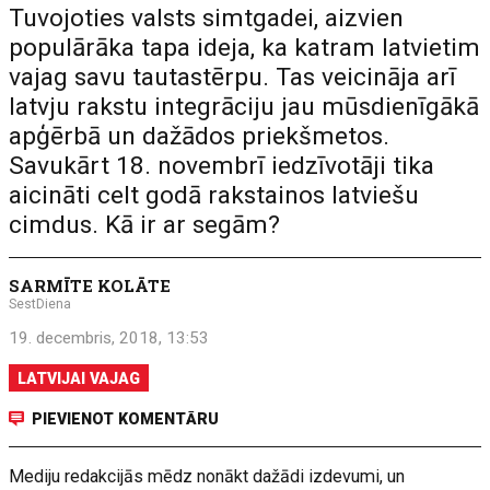
Tuvojoties valsts simtgadei, aizvien
populārāka tapa ideja, ka katram latvietim
vajag savu tautastērpu. Tas veicināja arī
latvju rakstu integrāciju jau mūsdienīgākā
apģērbā un dažādos priekšmetos.
Savukārt 18. novembrī iedzīvotāji tika
aicināti celt godā rakstainos latviešu
cimdus. Kā ir ar segām?
SARMĪTE KOLĀTE
SestDiena
19. decembris, 2018, 13:53
LATVIJAI VAJAG
PIEVIENOT KOMENTĀRU
Mediju redakcijās mēdz nonākt dažādi izdevumi, un