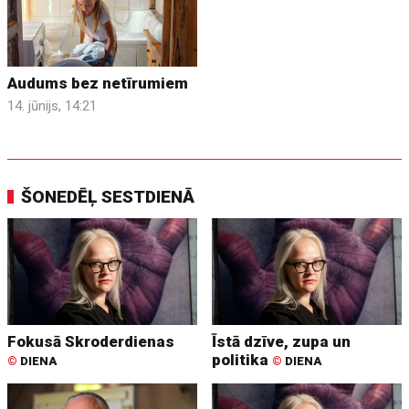
Audums bez netīrumiem
14. jūnijs, 14:21
ŠONEDĒĻ SESTDIENĀ
Fokusā Skroderdienas
Īstā dzīve, zupa un
politika
©
DIENA
©
DIENA