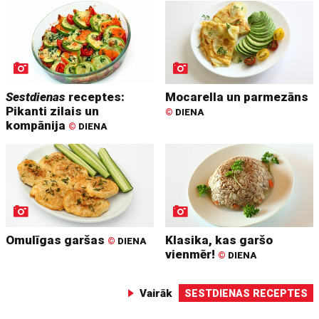
Sestdienas
receptes:
Mocarella un parmezāns
Pikanti zilais un
©
DIENA
kompānija
©
DIENA
Omulīgas garšas
Klasika, kas garšo
©
DIENA
vienmēr!
©
DIENA
Vairāk
SESTDIENAS RECEPTES