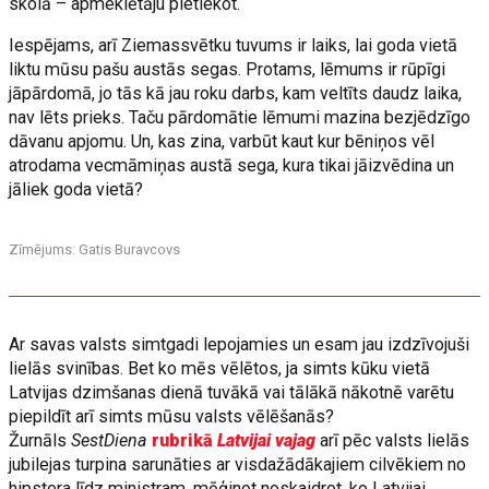
skolā – apmeklētāju pietiekot.
Iespējams, arī Ziemassvētku tuvums ir laiks, lai goda vietā
liktu mūsu pašu austās segas. Protams, lēmums ir rūpīgi
jāpārdomā, jo tās kā jau roku darbs, kam veltīts daudz laika,
nav lēts prieks. Taču pārdomātie lēmumi mazina bezjēdzīgo
dāvanu apjomu. Un, kas zina, varbūt kaut kur bēniņos vēl
atrodama vecmāmiņas austā sega, kura tikai jāizvēdina un
jāliek goda vietā?
Zīmējums: Gatis Buravcovs
Ar savas valsts simtgadi lepojamies un esam jau izdzīvojuši
lielās svinības. Bet ko mēs vēlētos, ja simts kūku vietā
Latvijas dzimšanas dienā tuvākā vai tālākā nākotnē varētu
piepildīt arī simts mūsu valsts vēlēšanās?
Žurnāls
SestDiena
rubrikā
Latvijai vajag
arī pēc valsts lielās
jubilejas turpina sarunāties ar visdažādākajiem cilvēkiem no
hipstera līdz ministram, mēģinot noskaidrot, ko Latvijai