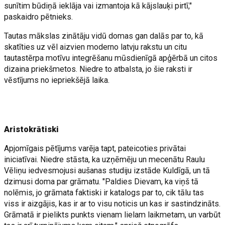
sunītim būdiņā ieklāja vai izmantoja kā kājslauķi pirtī,"
paskaidro pētnieks.
Tautas mākslas zinātāju vidū domas gan dalās par to, kā
skatīties uz vēl aizvien moderno latvju rakstu un citu
tautastērpa motīvu integrēšanu mūsdienīgā apģērbā un citos
dizaina priekšmetos. Niedre to atbalsta, jo šie raksti ir
vēstījums no iepriekšējā laika.
Aristokrātiski
Apjomīgais pētījums varēja tapt, pateicoties privātai
iniciatīvai. Niedre stāsta, ka uzņēmēju un mecenātu Raulu
Vēliņu iedvesmojusi aušanas studiju izstāde Kuldīgā, un tā
dzimusi doma par grāmatu. "Paldies Dievam, ka viņš tā
nolēmis, jo grāmata faktiski ir katalogs par to, cik tālu tas
viss ir aizgājis, kas ir ar to visu noticis un kas ir sastindzināts.
Grāmatā ir pielikts punkts vienam lielam laikmetam, un varbūt