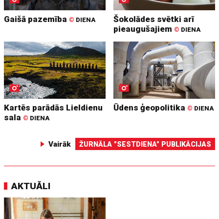
Gaišā pazemība
Šokolādes svētki arī
©
DIENA
pieaugušajiem
©
DIENA
Kartēs parādās Lieldienu
Ūdens ģeopolitika
©
DIENA
sala
©
DIENA
Vairāk
ŽURNĀLA "SESTDIENA" PUBLIKĀCIJAS
AKTUĀLI