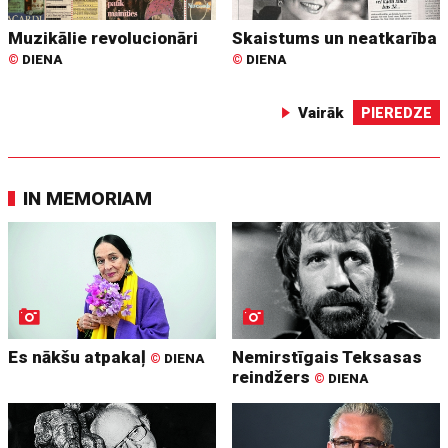
Muzikālie revolucionāri
Skaistums un neatkarība
©
DIENA
©
DIENA
Vairāk
PIEREDZE
IN MEMORIAM
Es nākšu atpakaļ
Nemirstīgais Teksasas
©
DIENA
reindžers
©
DIENA