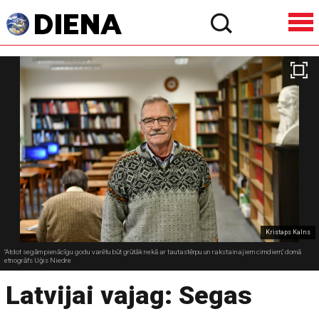
Kristaps Kalns
"Atdot segām pienācīgu godu varētu būt grūtāk nekā ar tautastērpu un rakstainajiem cimdiem," domā
etnogrāfs Uģis Niedre
Latvijai vajag: Segas