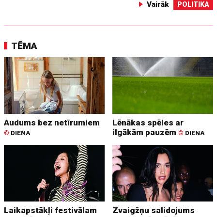
Vairāk
POLITIKA
TĒMA
Audums bez netīrumiem
Lēnākas spēles ar
ilgākām pauzēm
©
DIENA
©
DIENA
Laikapstākļi festivālam
Zvaigžņu salidojums