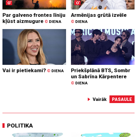
Par galveno frontes līniju
Armēnijas grūtā izvēle
kļūst aizmugure
©
DIENA
©
DIENA
Vai ir pietiekami?
Priekšplānā BTS, Sombr
©
DIENA
un Sabrīna Kārpentere
©
DIENA
Vairāk
PASAULE
POLITIKA