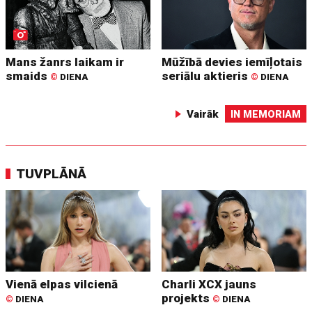
Mans žanrs laikam ir
Mūžībā devies iemīļotais
smaids
seriālu aktieris
©
DIENA
©
DIENA
Vairāk
IN MEMORIAM
TUVPLĀNĀ
Vienā elpas vilcienā
Charli XCX jauns
projekts
©
DIENA
©
DIENA