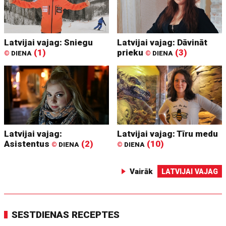
Latvijai vajag: Sniegu
Latvijai vajag: Dāvināt
(1)
prieku
(3)
©
DIENA
©
DIENA
Latvijai vajag:
Latvijai vajag: Tīru medu
Asistentus
(2)
(10)
©
DIENA
©
DIENA
Vairāk
LATVIJAI VAJAG
SESTDIENAS RECEPTES