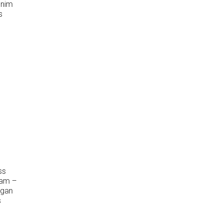
enim
s
ss
tam –
zgan
s