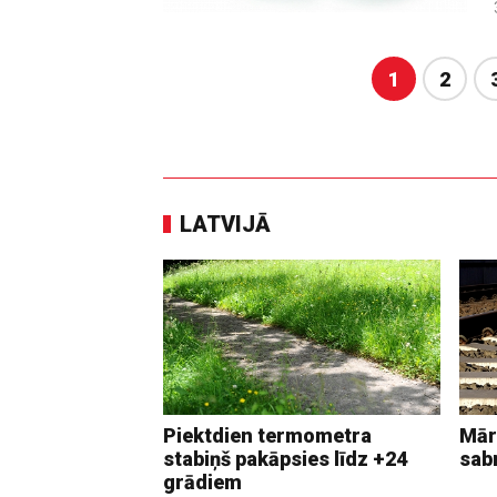
1
2
LATVIJĀ
Piektdien termometra
Mār
stabiņš pakāpsies līdz +24
sab
grādiem