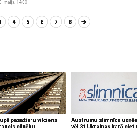
3. maijs, 14:00
Nākošā
3
4
5
6
7
8
upē pasažieru vilciens
Austrumu slimnīca uzņē
raucis cilvēku
vēl 31 Ukrainas karā ciet