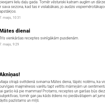
pieejami lielu daļu gada. Tomēr vēsturiski katram auglim un dārz
ir sava sezona, kad tas ir vislabākais, jo audzis vispiemērotākajo
apstākļos.
7. maijs, 10:31
Mātes dienai
Trīs vienkāršas receptes svinīgākām pusdienām.
7. maijs, 9:29
Akniņas!
Maija otrajā svētdienā svinama Mātes diena, tāpēc nolēmu, ka vi
burvīgais maijmēnesis varētu tapt veltīts māmiņām un sentimen
lai garšo kā pie mammas! Protams, receptes un garšas būs die
subjektīvas, tomēr gan jau kāds ēdiens no piedāvātajiem arī jum
šķitīs pazīstams un mīļš.