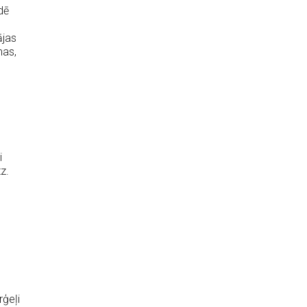
dē
ājas
mas,
i
z.
rģeļi