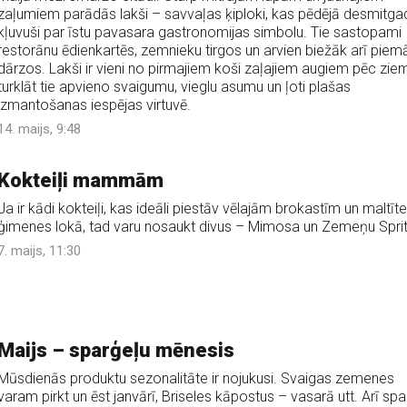
zaļumiem parādās lakši – savvaļas ķiploki, kas pēdējā desmitga
kļuvuši par īstu pavasara gastronomijas simbolu. Tie sastopami
restorānu ēdienkartēs, zemnieku tirgos un arvien biežāk arī piem
dārzos. Lakši ir vieni no pirmajiem koši zaļajiem augiem pēc zie
turklāt tie apvieno svaigumu, vieglu asumu un ļoti plašas
izmantošanas iespējas virtuvē.
14. maijs, 9:48
Kokteiļi mammām
Ja ir kādi kokteiļi, kas ideāli piestāv vēlajām brokastīm un maltīte
ģimenes lokā, tad varu nosaukt divus – Mimosa un Zemeņu Sprit
7. maijs, 11:30
Maijs – sparģeļu mēnesis
Mūsdienās produktu sezonalitāte ir nojukusi. Svaigas zemenes
varam pirkt un ēst janvārī, Briseles kāpostus – vasarā utt. Arī spa