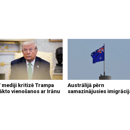
 mediji kritizē Trampa
Austrālijā pērn
ākto vienošanos ar Irānu
samazinājusies imigrācij