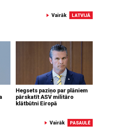
Vairāk
LATVIJĀ
Hegsets paziņo par plāniem
a
pārskatīt ASV militāro
klātbūtni Eiropā
Vairāk
PASAULĒ