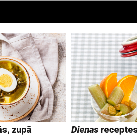
ās, zupā
Dienas
receptes