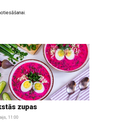
notiesāšanai.
stās zupas
ijs, 11:00