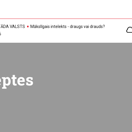
, TĀDA VALSTS
Mākslīgais intelekts - draugs vai drauds?
6
eptes