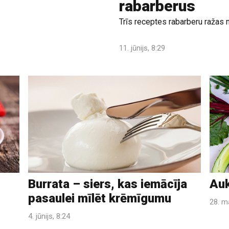
rabarberus
Trīs receptes rabarberu ražas 
11. jūnijs, 8:29
Burrata – siers, kas iemācīja
Auk
pasaulei mīlēt krēmīgumu
28. ma
4. jūnijs, 8:24