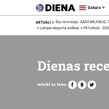
Saturs
Ēku renovācija - KĀDS MĀJOKLIS
AKTUĀLI
Latvijas eksporta izcilības
PK futbolā - 202
Dienas rec
Ieteikt šo tēmu