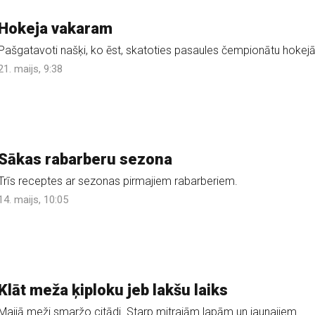
Hokeja vakaram
Pašgatavoti našķi, ko ēst, skatoties pasaules čempionātu hokejā
21. maijs, 9:38
Sākas rabarberu sezona
Trīs receptes ar sezonas pirmajiem rabarberiem.
14. maijs, 10:05
Klāt meža ķiploku jeb lakšu laiks
Maijā meži smaržo citādi. Starp mitrajām lapām un jaunajiem