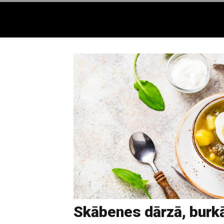
Skābenes dārzā, burk