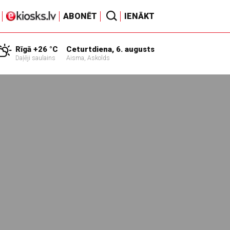
ABONĒT
IENĀKT
Rīgā +26 °C
Ceturtdiena, 6. augusts
Daļēji saulains
Aisma, Askolds