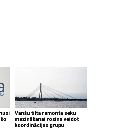
musi
Vanšu tilta remonta seku
ušo
mazināšanai rosina veidot
koordinācijas grupu