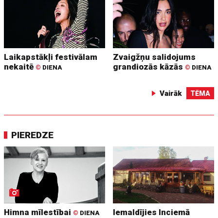
Laikapstākļi festivālam
Zvaigžņu salidojums
nekaitē
grandiozās kāzās
©
DIENA
©
DIENA
Vairāk
TĒMA
PIEREDZE
Himna mīlestībai
Iemaldījies Inciemā
©
DIENA