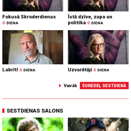
Fokusā Skroderdienas
Īstā dzīve, zupa un
politika
©
DIENA
©
DIENA
Labrīt!
Uzvarētāji
©
DIENA
©
DIENA
Vairāk
ŠONEDĒĻ SESTDIENĀ
SESTDIENAS SALONS