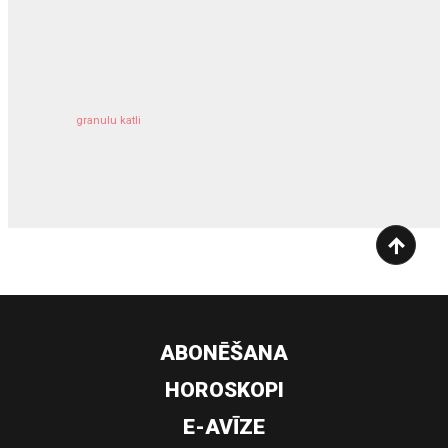
kravu apdrošināšana
granulu katli
siltumsūknis
ABONĒŠANA
HOROSKOPI
E-AVĪZE