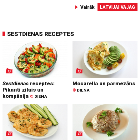
Vairāk
LATVIJAI VAJAG
SESTDIENAS RECEPTES
Sestdienas
receptes:
Mocarella un parmezāns
Pikanti zilais un
©
DIENA
kompānija
©
DIENA