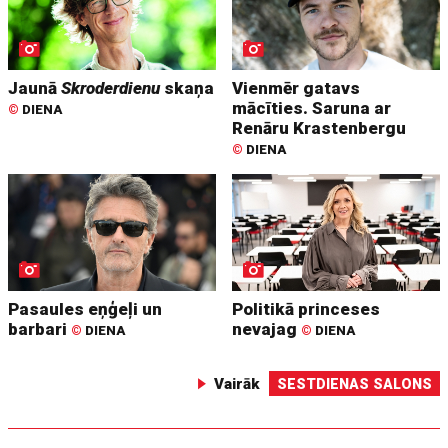
Jaunā
Skroderdienu
skaņa
Vienmēr gatavs
mācīties. Saruna ar
©
DIENA
Renāru Krastenbergu
©
DIENA
Pasaules eņģeļi un
Politikā princeses
barbari
nevajag
©
DIENA
©
DIENA
Vairāk
SESTDIENAS SALONS