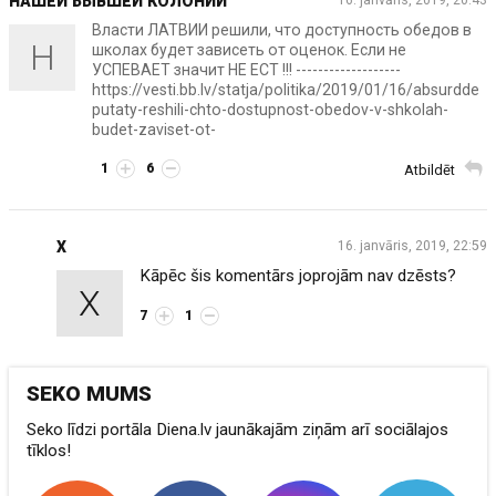
НАШЕЙ БЫВШЕЙ КОЛОНИИ
16. janvāris, 2019, 20:43
Власти ЛАТВИИ решили, что доступность обедов в
Н
школах будет зависеть от оценок. Если не
УСПЕВАЕТ значит НЕ ЕСТ !!! -------------------
https://vesti.bb.lv/statja/politika/2019/01/16/absurdde
putaty-reshili-chto-dostupnost-obedov-v-shkolah-
budet-zaviset-ot-
1
6
Atbildēt
X
16. janvāris, 2019, 22:59
Kāpēc šis komentārs joprojām nav dzēsts?
X
7
1
SEKO MUMS
Seko līdzi portāla Diena.lv jaunākajām ziņām arī sociālajos
tīklos!