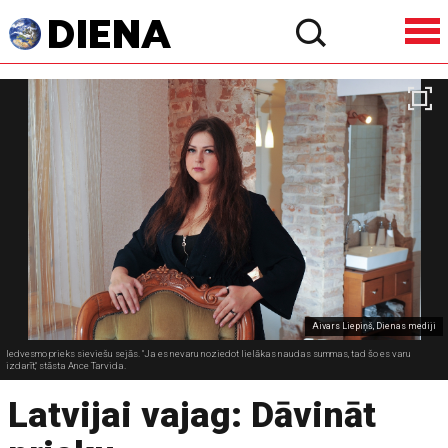
Aivars Liepiņš, Dienas mediji
Iedvesmo prieks sieviešu sejās. "Ja es nevaru noziedot lielākas naudas summas, tad šo es varu
izdarīt," stāsta Ance Tarvida.
Latvijai vajag: Dāvināt