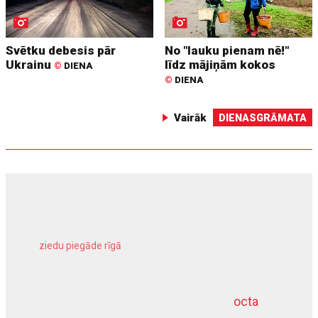
Svētku debesis pār
No "lauku pienam nē!"
Ukrainu
līdz mājiņām kokos
©
DIENA
©
DIENA
Vairāk
DIENASGRĀMATA
ziedu piegāde rīgā
meliorācijas darbi
octa
dziļurbums