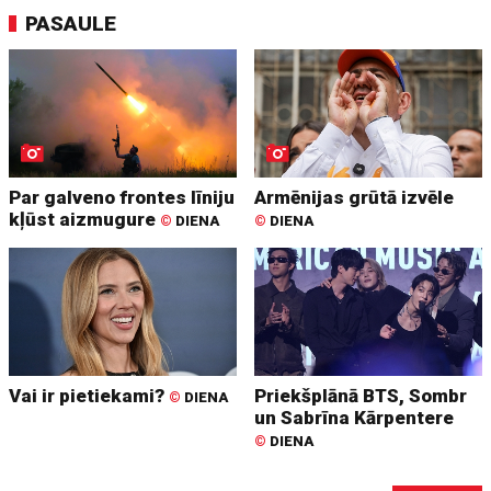
PASAULE
Par galveno frontes līniju
Armēnijas grūtā izvēle
kļūst aizmugure
©
DIENA
©
DIENA
Vai ir pietiekami?
Priekšplānā BTS, Sombr
©
DIENA
un Sabrīna Kārpentere
©
DIENA