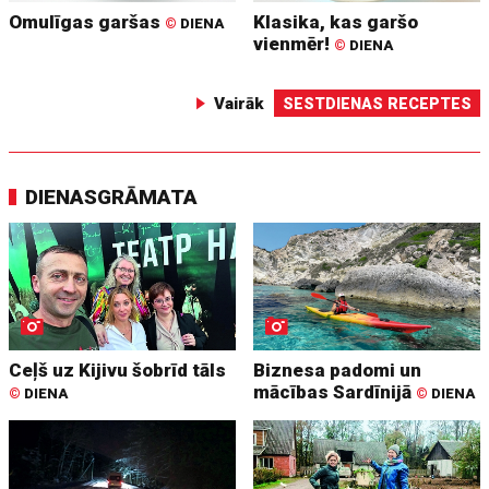
Omulīgas garšas
Klasika, kas garšo
©
DIENA
vienmēr!
©
DIENA
Vairāk
SESTDIENAS RECEPTES
DIENASGRĀMATA
Ceļš uz Kijivu šobrīd tāls
Biznesa padomi un
mācības Sardīnijā
©
DIENA
©
DIENA