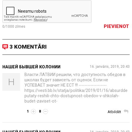
PIEVIENOT
0/1000
zīmes
3 KOMENTĀRI
НАШЕЙ БЫВШЕЙ КОЛОНИИ
16. janvāris, 2019, 20:43
Власти ЛАТВИИ решили, что доступность обедов в
Н
школах будет зависеть от оценок. Если не
УСПЕВАЕТ значит НЕ ЕСТ !!! -------------------
https://vesti.bb.lv/statja/politika/2019/01/16/absurdde
putaty-reshili-chto-dostupnost-obedov-v-shkolah-
budet-zaviset-ot-
1
8
Atbildēt