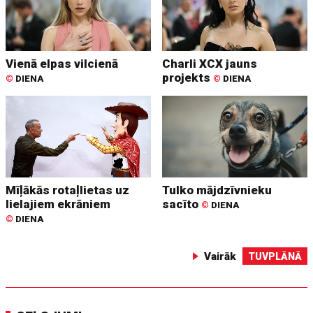
Vienā elpas vilcienā
Charli XCX jauns
projekts
©
DIENA
©
DIENA
Mīļākās rotaļlietas uz
Tulko mājdzīvnieku
lielajiem ekrāniem
sacīto
©
DIENA
©
DIENA
Vairāk
TUVPLĀNĀ