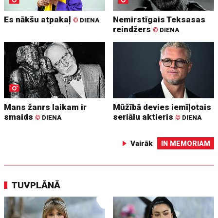
Es nākšu atpakaļ
Nemirstīgais Teksasas
©
DIENA
reindžers
©
DIENA
Mans žanrs laikam ir
Mūžībā devies iemīļotais
smaids
seriālu aktieris
©
DIENA
©
DIENA
Vairāk
IN MEMORIAM
TUVPLĀNĀ