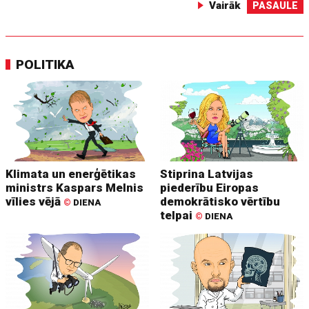
Vairāk
PASAULE
POLITIKA
Klimata un enerģētikas
Stiprina Latvijas
ministrs Kaspars Melnis
piederību Eiropas
vīlies vējā
demokrātisko vērtību
©
DIENA
telpai
©
DIENA