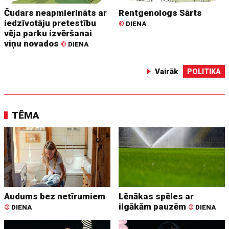
Čudars neapmierināts ar
Rentgenologs Sārts
iedzīvotāju pretestību
©
DIENA
vēja parku izvēršanai
viņu novados
©
DIENA
Vairāk
POLITIKA
TĒMA
Audums bez netīrumiem
Lēnākas spēles ar
ilgākām pauzēm
©
DIENA
©
DIENA