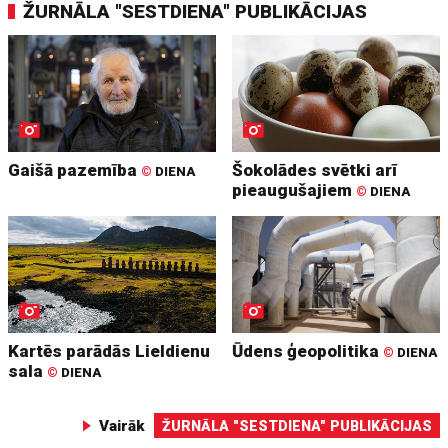
ŽURNĀLA "SESTDIENA" PUBLIKĀCIJAS
Gaišā pazemība
Šokolādes svētki arī
©
DIENA
pieaugušajiem
©
DIENA
Kartēs parādās Lieldienu
Ūdens ģeopolitika
©
DIENA
sala
©
DIENA
Vairāk
ŽURNĀLA "SESTDIENA" PUBLIKĀCIJAS