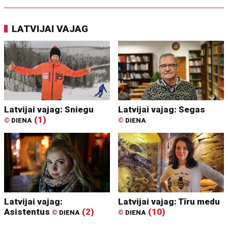
LATVIJAI VAJAG
Latvijai vajag: Sniegu
Latvijai vajag: Segas
(1)
©
DIENA
©
DIENA
Latvijai vajag:
Latvijai vajag: Tīru medu
Asistentus
(2)
(10)
©
DIENA
©
DIENA