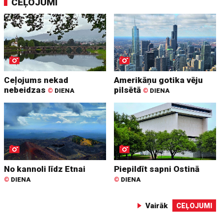
CEĻOJUMI
Ceļojums nekad
Amerikāņu gotika vēju
nebeidzas
pilsētā
©
DIENA
©
DIENA
No kannoli līdz Etnai
Piepildīt sapni Ostinā
©
DIENA
©
DIENA
Vairāk
CEĻOJUMI