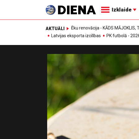
Izklaide
Ēku renovācija - KĀDS MĀJOKLIS
AKTUĀLI
Latvijas eksporta izcilības
PK futbolā - 202