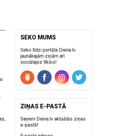
SEKO MUMS
Seko līdzi portāla Diena.lv
jaunākajām ziņām arī
sociālajos tīklos!
gu
s
ZIŅAS E-PASTĀ
as,
Saņem Diena.lv aktuālās ziņas
e-pastā!
E-pasta adrese