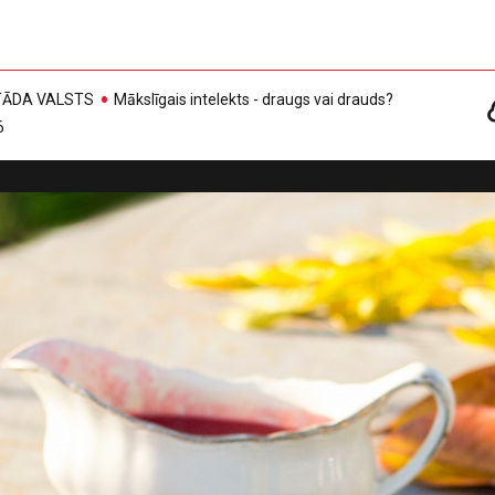
, TĀDA VALSTS
Mākslīgais intelekts - draugs vai drauds?
6