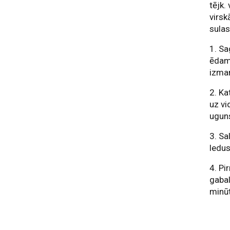
tējk.
virsk
sulas
1. Sa
ēdam
izman
2. Ka
uz vi
uguns
3. Sa
ledu
4. P
gabal
minūt