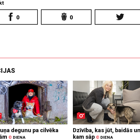
kt
0
0
CIJAS
suņa degunu pa cilvēka
Dzīvība, kas jūt, baidās u
dām
kam sāp
©
DIENA
©
DIENA