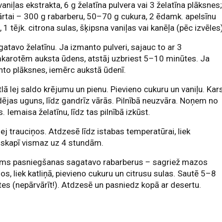
 vaniļas ekstrakta, 6 g želatīna pulvera vai 3 želatīna plāksnes
ārtai – 300 g rabarberu, 50–70 g cukura, 2 ēdamk. apelsīnu
, 1 tējk. citrona sulas, šķipsna vaniļas vai kanēļa (pēc izvēles
gatavo želatīnu. Ja izmanto pulveri, sajauc to ar 3
karotēm auksta ūdens, atstāj uzbriest 5–10 minūtes. Ja
to plāksnes, iemērc aukstā ūdenī.
tlā lej saldo krējumu un pienu. Pievieno cukuru un vaniļu. Kar
dējas uguns, līdz gandrīz vārās. Pilnībā neuzvāra. Noņem no
. Iemaisa želatīnu, līdz tas pilnībā izkūst.
lej trauciņos. Atdzesē līdz istabas temperatūrai, liek
sskapī vismaz uz 4 stundām.
irms pasniegšanas sagatavo rabarberus – sagriež mazos
os, liek katliņā, pievieno cukuru un citrusu sulas. Sautē 5–8
es (nepārvārīt!). Atdzesē un pasniedz kopā ar desertu.