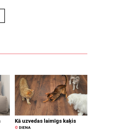
n
Kā uzvedas laimīgs kaķis
©
DIENA