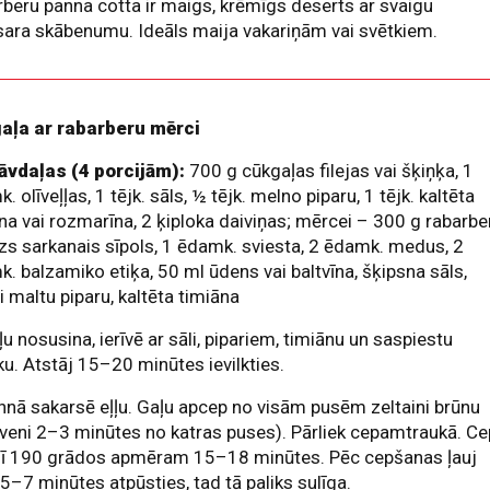
beru panna cotta ir maigs, krēmīgs deserts ar svaigu
ara skābenumu. Ideāls maija vakariņām vai svētkiem.
aļa ar rabarberu mērci
āvdaļas (4 porcijām):
700 g cūkgaļas filejas vai šķiņķa, 1
. olīveļļas, 1 tējk. sāls, ½ tējk. melno piparu, 1 tējk. kaltēta
na vai rozmarīna, 2 ķiploka daiviņas; mērcei – 300 g rabarbe
s sarkanais sīpols, 1 ēdamk. sviesta, 2 ēdamk. medus, 2
. balzamiko etiķa, 50 ml ūdens vai baltvīna, šķipsna sāls,
i maltu piparu, kaltēta timiāna
ļu nosusina, ierīvē ar sāli, pipariem, timiānu un saspiestu
ku. Atstāj 15–20 minūtes ievilkties.
nnā sakarsē eļļu. Gaļu apcep no visām pusēm zeltaini brūnu
veni 2–3 minūtes no katras puses). Pārliek cepamtraukā. Ce
nī 190 grādos apmēram 15–18 minūtes. Pēc cepšanas ļauj
 5–7 minūtes atpūsties, tad tā paliks sulīga.