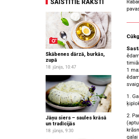
SAISTĪTIE RAKSTI
Rabar
pavas
Cūkg
Sast
Skābenes dārzā, burkās,
ēdamk
zupā
timiā
18. jūnijs, 10:47
1 maz
ēdamk
svaig
1. Ga
ķiplo
2. Pa
Jāņu siers – saules krāsā
(aptu
un tradīcijās
krās
18. jūnijs, 9:30
gaļai