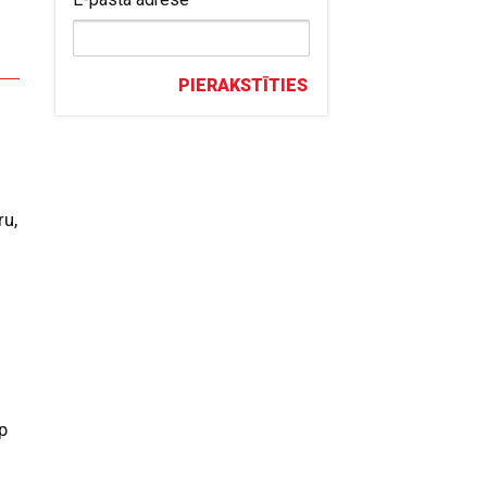
PIERAKSTĪTIES
ru,
p