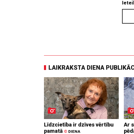
Ietei
LAIKRAKSTA DIENA PUBLIKĀ
Līdzcietība ir dzīves vērtību
Ar 
pamatā
pē
©
DIENA