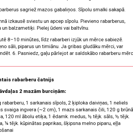
barberus sagriež mazos gabaliņos. Sīpolu smalki sakapā.
nnā izkausē sviestu un apcep sīpolu. Pievieno rabarberus,
un balzametiķi. Pielej ūdeni vai baltvīnu.
utē 8–10 minūtes, līdz rabarberi izjūk un mērce sabiezē.
eno sāli, piparus un timiānu. Ja gribas gludāku mērci, var
ndēt. 6. Pasniedz, gaļu pārlejot ar saldskābo rabarberu mērc
ntais rabarberu čatnijs
āvdaļas 2 mazām burciņām:
 rabarberu, 1 sarkanais sīpols, 2 ķiploka daiviņas, 1 neliels
s svaiga ingvera (~2 cm), 1 mazs sarkanais čili, 120 g brūn
a, 120 ml ābolu etiķa, 1 ēdamk. medus, ½ tējk. sāls, ½ tējk.
a, ¼ tējk. kūpinātas paprikas, šķipsna melno piparu, eļļa
pšanai