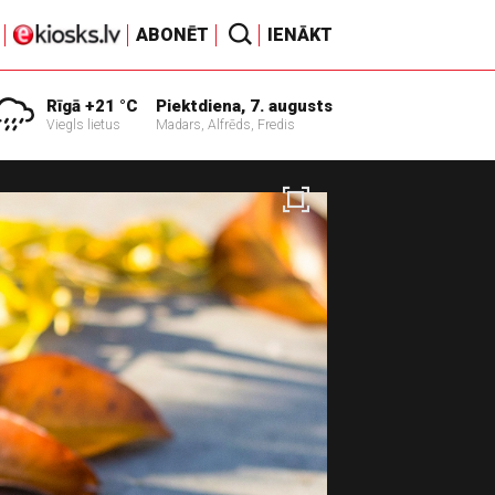
ABONĒT
IENĀKT
Rīgā +21 °C
Piektdiena, 7. augusts
Viegls lietus
Madars, Alfrēds, Fredis