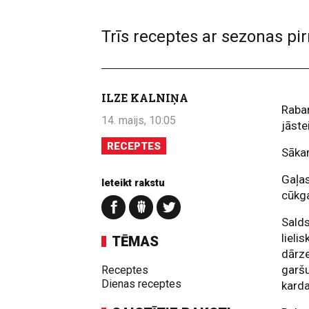
Trīs receptes ar sezonas p
ILZE KALNIŅA
Rabar
14. maijs, 10:05
jāste
RECEPTES
Sākam
Gaļas
Ieteikt rakstu
cūkga
Salds
lieli
TĒMAS
dārze
garšu
Receptes
Dienas receptes
karda