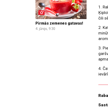
1. Ra
Ķiplo
čili s
Pirmās zemenes gatavas!
2. Ka
4. jūnijs, 9:30
minūt
aromā
3. Pi
garšv
apma
4. Ča
ievār
Raba
Sast