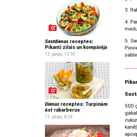
3. Ra
4. Pa
medu 
5. Sa
Sestdienas
receptes:
Pikanti zilais un kompānija
Pievi
13. jūnijs, 13:10
sable
Pika
Sast
Dienas
receptes: Turpinām
500 g
ēst rabarberus
gabal
11. jūnijs, 8:29
cukur
kanēļ
apce