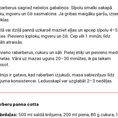
barberus sagriež nelielos gabaliņos. Sīpolu smalki sakapā.
ku, ingveru un čili sasmalcina. Ja gribas maigāku garšu, izņ
ēklas.
tlā vai dziļā pannā uzkarsē mazliet eļļas un apcep sīpolu 4–5
es. Pievieno ķiploku, ingveru un čili. Cep vēl 1 minūti, līdz
ti atraisās.
evieno rabarberus, cukuru un sāli. Pielej etiķi un pievieno med
ielas. Vāra uz mazas uguns 20–30 minūtes, ik pa laikam
isot.
tnijs ir gatavs, kad rabarberi izjukuši, masa sabiezējusi līdz
ījuma konsistencei. Ledusskapī var uzglabāt 2–3 nedēļas.
rberu panna cotta
āvdaļas:
500 ml saldā krējuma, 200 ml piena, 80 g cukura, 