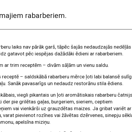
irmajiem rabarberiem.
beru laiks nav pārāk garš, tāpēc šajās nedaudzajās nedēļās
idz gatavot pēc iespējas dažādāki ēdieni ar rabarberiem.
 ar trim receptēm – divām sāļām un vienu saldu.
 receptē – saldskābā rabarberu mērce ļoti labi balansē sulī
ļu. Sanāk pavasarīgs un nedaudz restorānu stila ēdiens.
kābais, viegli pikantais un ļoti aromātiskais rabarberu čatnij
ski der pie grilētas gaļas, burgeriem, sieriem, ceptiem
ņiem vai vienkārši uz grauzdētas maizes. Ja gribat variēt ar
, varat pievienot rozīnes vai žāvētas dzērvenes, sinepju sēkl
monu, apelsīna miziņu.