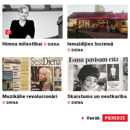
Himna mīlestībai
Iemaldījies Inciemā
©
DIENA
©
DIENA
Muzikālie revolucionāri
Skaistums un neatkarība
©
DIENA
©
DIENA
Vairāk
PIEREDZE