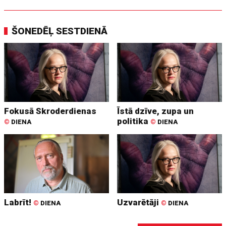
ŠONEDĒĻ SESTDIENĀ
Fokusā Skroderdienas
Īstā dzīve, zupa un
politika
©
DIENA
©
DIENA
Labrīt!
Uzvarētāji
©
DIENA
©
DIENA