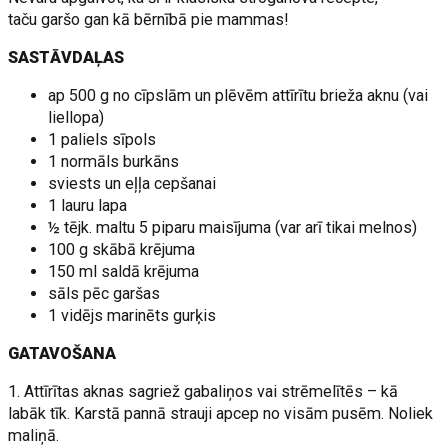
taču garšo gan kā bērnībā pie mammas!
SASTĀVDAĻAS
ap 500 g no cīpslām un plēvēm attīrītu brieža aknu (vai
liellopa)
1 paliels sīpols
1 normāls burkāns
sviests un eļļa cepšanai
1 lauru lapa
½ tējk. maltu 5 piparu maisījuma (var arī tikai melnos)
100 g skābā krējuma
150 ml saldā krējuma
sāls pēc garšas
1 vidējs marinēts gurķis
GATAVOŠANA
1. Attīrītas aknas sagriež gabaliņos vai strēmelītēs – kā
labāk tīk. Karstā pannā strauji apcep no visām pusēm. Noliek
maliņā.