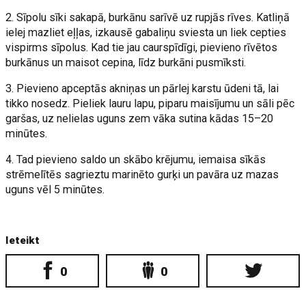
2. Sīpolu sīki sakapā, burkānu sarīvē uz rupjās rīves. Katliņā
ielej mazliet eļļas, izkausē gabaliņu sviesta un liek cepties
vispirms sīpolus. Kad tie jau caurspīdīgi, pievieno rīvētos
burkānus un maisot cepina, līdz burkāni pusmīksti.
3. Pievieno apceptās akniņas un pārlej karstu ūdeni tā, lai
tikko nosedz. Pieliek lauru lapu, piparu maisījumu un sāli pēc
garšas, uz nelielas uguns zem vāka sutina kādas 15–20
minūtes.
4. Tad pievieno saldo un skābo krējumu, iemaisa sīkās
strēmelītēs sagrieztu marinēto gurķi un pavāra uz mazas
uguns vēl 5 minūtes.
Ieteikt
0
0