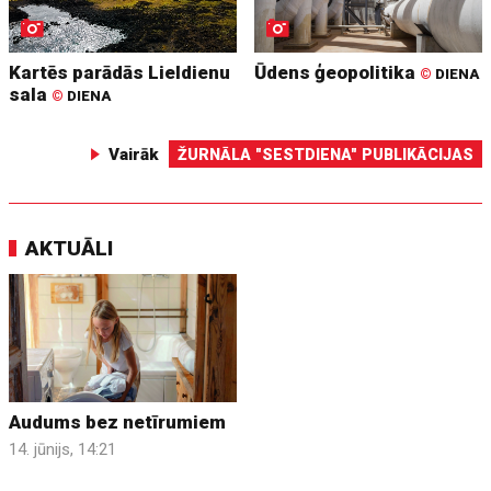
Kartēs parādās Lieldienu
Ūdens ģeopolitika
©
DIENA
sala
©
DIENA
Vairāk
ŽURNĀLA "SESTDIENA" PUBLIKĀCIJAS
AKTUĀLI
Audums bez netīrumiem
14. jūnijs, 14:21