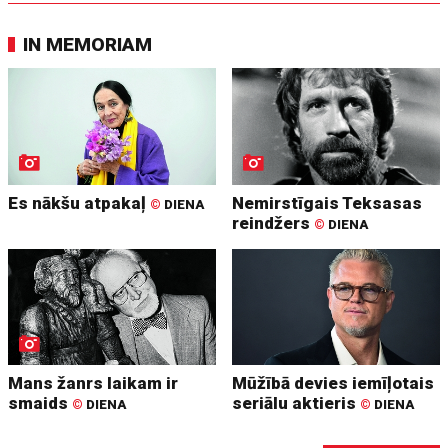
IN MEMORIAM
Es nākšu atpakaļ
Nemirstīgais Teksasas
©
DIENA
reindžers
©
DIENA
Mans žanrs laikam ir
Mūžībā devies iemīļotais
smaids
seriālu aktieris
©
DIENA
©
DIENA