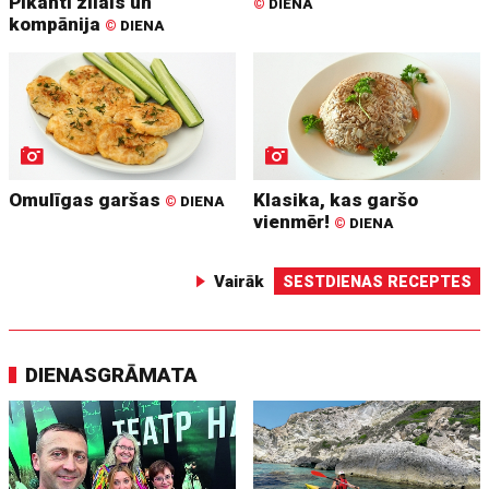
Pikanti zilais un
©
DIENA
kompānija
©
DIENA
Omulīgas garšas
Klasika, kas garšo
©
DIENA
vienmēr!
©
DIENA
Vairāk
SESTDIENAS RECEPTES
DIENASGRĀMATA