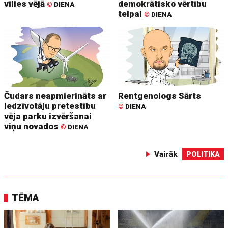
vīlies vējā
demokrātisko vērtību
©
DIENA
telpai
©
DIENA
Čudars neapmierināts ar
Rentgenologs Sārts
iedzīvotāju pretestību
©
DIENA
vēja parku izvēršanai
viņu novados
©
DIENA
Vairāk
POLITIKA
TĒMA