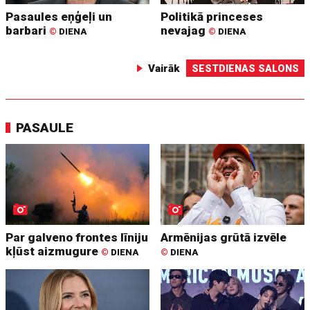
Pasaules eņģeļi un
Politikā princeses
barbari
nevajag
©
DIENA
©
DIENA
Vairāk
SESTDIENAS SALONS
PASAULE
Par galveno frontes līniju
Armēnijas grūtā izvēle
kļūst aizmugure
©
DIENA
©
DIENA