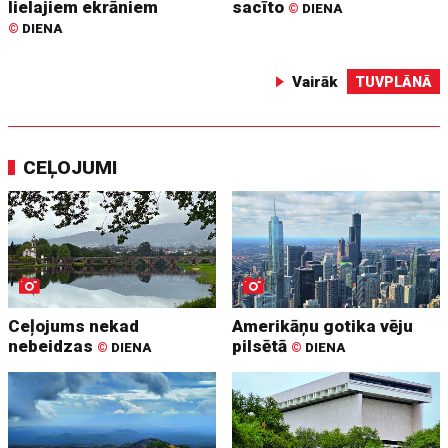
lielajiem ekrāniem
sacīto
©
DIENA
©
DIENA
Vairāk
TUVPLĀNĀ
CEĻOJUMI
Ceļojums nekad
Amerikāņu gotika vēju
nebeidzas
pilsētā
©
DIENA
©
DIENA