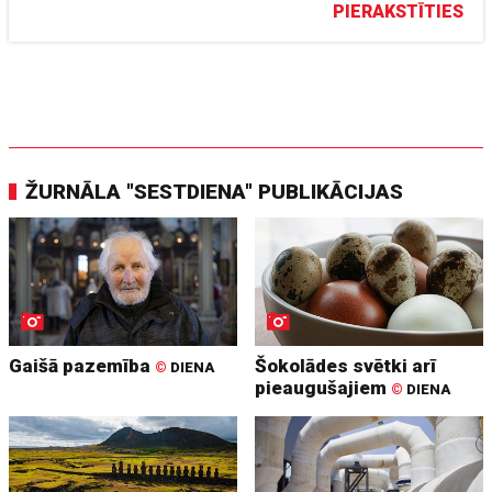
PIERAKSTĪTIES
ŽURNĀLA "SESTDIENA" PUBLIKĀCIJAS
Gaišā pazemība
Šokolādes svētki arī
©
DIENA
pieaugušajiem
©
DIENA