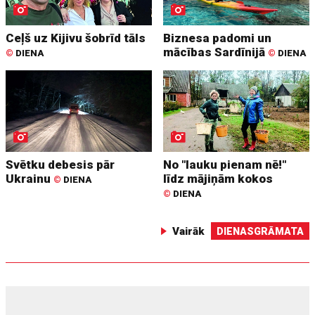
Ceļš uz Kijivu šobrīd tāls
Biznesa padomi un
mācības Sardīnijā
©
DIENA
©
DIENA
Svētku debesis pār
No "lauku pienam nē!"
Ukrainu
līdz mājiņām kokos
©
DIENA
©
DIENA
Vairāk
DIENASGRĀMATA