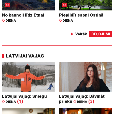
No kannoli līdz Etnai
Piepildīt sapni Ostinā
©
DIENA
©
DIENA
Vairāk
CEĻOJUMI
LATVIJAI VAJAG
Latvijai vajag: Sniegu
Latvijai vajag: Dāvināt
(1)
prieku
(3)
©
DIENA
©
DIENA