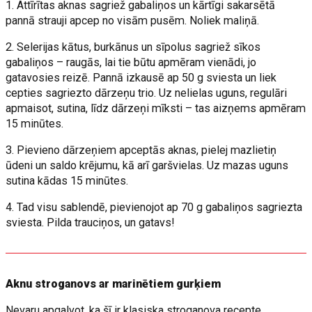
1. Attīrītas aknas sagriež gabaliņos un kārtīgi sakarsētā
pannā strauji apcep no visām pusēm. Noliek maliņā.
2. Selerijas kātus, burkānus un sīpolus sagriež sīkos
gabaliņos – raugās, lai tie būtu apmēram vienādi, jo
gatavosies reizē. Pannā izkausē ap 50 g sviesta un liek
cepties sagriezto dārzeņu trio. Uz nelielas uguns, regulāri
apmaisot, sutina, līdz dārzeņi mīksti – tas aizņems apmēram
15 minūtes.
3. Pievieno dārzeņiem apceptās aknas, pielej mazlietiņ
ūdeni un saldo krējumu, kā arī garšvielas. Uz mazas uguns
sutina kādas 15 minūtes.
4. Tad visu sablendē, pievienojot ap 70 g gabaliņos sagriezta
sviesta. Pilda trauciņos, un gatavs!
Aknu stroganovs ar marinētiem gurķiem
Nevaru apgalvot, ka šī ir klasiska stroganova recepte,