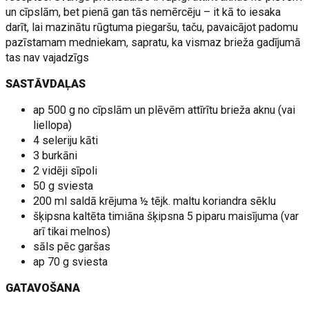
un cīpslām, bet pienā gan tās nemērcēju – it kā to iesaka
darīt, lai mazinātu rūgtuma piegaršu, taču, pavaicājot padomu
pazīstamam medniekam, sapratu, ka vismaz brieža gadījumā
tas nav vajadzīgs
SASTĀVDAĻAS
ap 500 g no cīpslām un plēvēm attīrītu brieža aknu (vai
liellopa)
4 seleriju kāti
3 burkāni
2 vidēji sīpoli
50 g sviesta
200 ml saldā krējuma ½ tējk. maltu koriandra sēklu
šķipsna kaltēta timiāna šķipsna 5 piparu maisījuma (var
arī tikai melnos)
sāls pēc garšas
ap 70 g sviesta
GATAVOŠANA