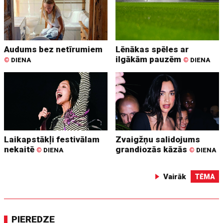
Audums bez netīrumiem
Lēnākas spēles ar
ilgākām pauzēm
©
DIENA
©
DIENA
Laikapstākļi festivālam
Zvaigžņu salidojums
nekaitē
grandiozās kāzās
©
DIENA
©
DIENA
Vairāk
TĒMA
PIEREDZE