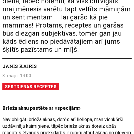
diena, tāpēc nolēmu, ka viss burvīgais
maijmēnesis varētu tapt veltīts māmiņām
un sentimentam – lai garšo kā pie
mammas! Protams, receptes un garšas
būs diezgan subjektīvas, tomēr gan jau
kāds ēdiens no piedāvātajiem arī jums
šķitīs pazīstams un mīļš.
JĀNIS KAIRIS
3. maijs, 14:00
SESTDIENAS RECEPTES
Brieža aknu pastēte ar «specijām»
Nav obligāti brieža aknas, derēs arī liellopa, man vienkārši
uzdāvināja kaimiņiene, tāpēc brieža aknas šoreiz abās
receptēs. Svarīgs priekšdarbs ir rūpīgi attīrīt aknas no plēvēm