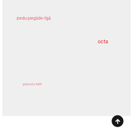
ziedu piegāde rīgā
meliorācijas darbi
octa
dziļurbums
kravu apdrošināšana
granulu katli
siltumsūknis