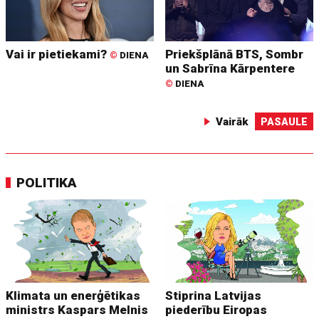
Vai ir pietiekami?
Priekšplānā BTS, Sombr
©
DIENA
un Sabrīna Kārpentere
©
DIENA
Vairāk
PASAULE
POLITIKA
Klimata un enerģētikas
Stiprina Latvijas
ministrs Kaspars Melnis
piederību Eiropas