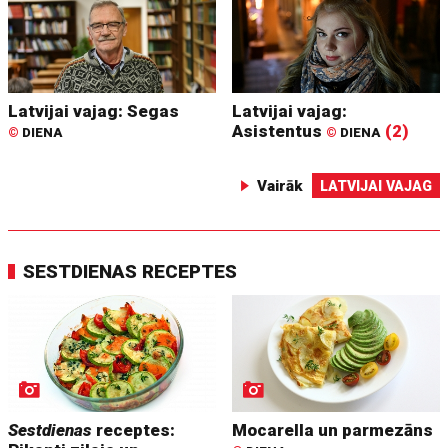
Latvijai vajag: Segas
Latvijai vajag:
Asistentus
(2)
©
DIENA
©
DIENA
Vairāk
LATVIJAI VAJAG
SESTDIENAS RECEPTES
Sestdienas
receptes:
Mocarella un parmezāns