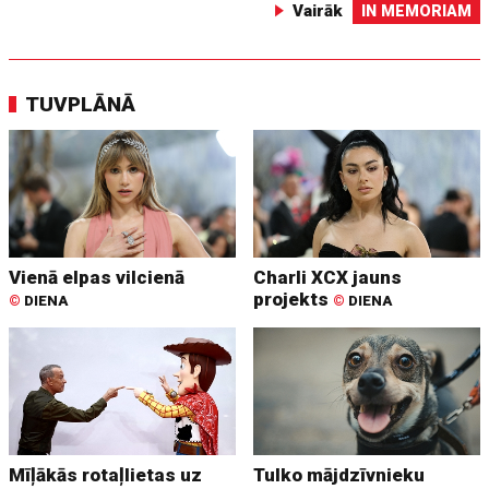
Vairāk
IN MEMORIAM
TUVPLĀNĀ
Vienā elpas vilcienā
Charli XCX jauns
projekts
©
DIENA
©
DIENA
Mīļākās rotaļlietas uz
Tulko mājdzīvnieku