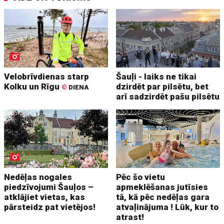
Velobrīvdienas starp
Šauļi - laiks ne tikai
Kolku un Rīgu
dzirdēt par pilsētu, bet
©
DIENA
arī sadzirdēt pašu pilsētu
Nedēļas nogales
Pēc šo vietu
piedzīvojumi Šauļos –
apmeklēšanas jutīsies
atklājiet vietas, kas
tā, kā pēc nedēļas gara
pārsteidz pat vietējos!
atvaļinājuma ! Lūk, kur to
atrast!