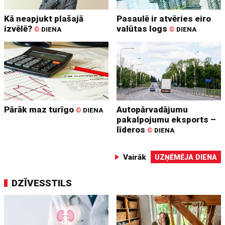
Kā neapjukt plašajā
Pasaulē ir atvēries eiro
izvēlē?
valūtas logs
©
DIENA
©
DIENA
Pārāk maz turīgo
Autopārvadājumu
©
DIENA
pakalpojumu eksports –
līderos
©
DIENA
Vairāk
UZŅĒMĒJA DIENA
DZĪVESSTILS