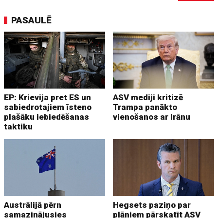
PASAULĒ
EP: Krievija pret ES un
ASV mediji kritizē
sabiedrotajiem īsteno
Trampa panākto
plašāku iebiedēšanas
vienošanos ar Irānu
taktiku
Austrālijā pērn
Hegsets paziņo par
samazinājusies
plāniem pārskatīt ASV