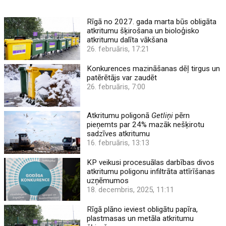
Rīgā no 2027. gada marta būs obligāta
atkritumu šķirošana un bioloģisko
atkritumu dalīta vākšana
26. februāris, 17:21
Konkurences mazināšanas dēļ tirgus un
patērētājs var zaudēt
26. februāris, 7:00
Atkritumu poligonā
Getliņi
pērn
pieņemts par 24% mazāk nešķirotu
sadzīves atkritumu
16. februāris, 13:13
KP veikusi procesuālas darbības divos
atkritumu poligonu infiltrāta attīrīšanas
uzņēmumos
18. decembris, 2025, 11:11
Rīgā plāno ieviest obligātu papīra,
plastmasas un metāla atkritumu