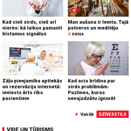
Kad cieš sirds, cieš arī
Man aušana ir lemta. Tajā
nieres: kā laikus pamanīt
patveros un meditēju
bīstamus signālus
©
DIENA
Zāļu pieejamība aptiekās
Kad acis brīdina par
un rezervācija internetā:
sirds problēmām.
ieviests ērts rīks
Pazīmes, kuras
pacientiem
nevajadzētu ignorēt
Vairāk
DZĪVESSTILS
VIDE UN TŪRISMS