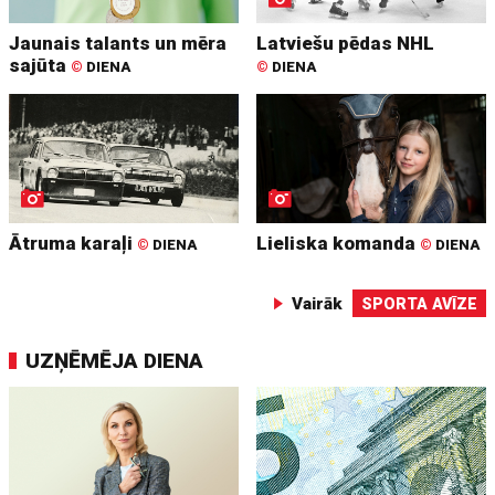
Jaunais talants un mēra
Latviešu pēdas NHL
sajūta
©
DIENA
©
DIENA
Ātruma karaļi
Lieliska komanda
©
DIENA
©
DIENA
Vairāk
SPORTA AVĪZE
UZŅĒMĒJA DIENA