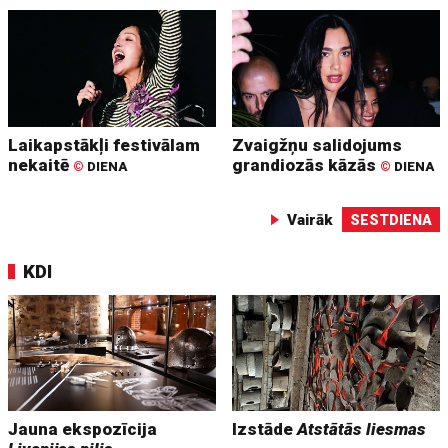
Laikapstākļi festivālam
Zvaigžņu salidojums
nekaitē
grandiozās kāzās
©
DIENA
©
DIENA
Vairāk
SESTDIENA
KDI
Jauna ekspozīcija
Izstāde
Atstātās liesmas