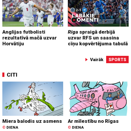
Anglijas futbolisti
Riga
spraigā derbijā
rezultatīvā mačā uzvar
uzvar RFS un saasina
Horvātiju
cīņu kopvērtējuma tabulā
Vairāk
SPORTS
CITI
Miera balodis uz asmens
Ar mīlestību no Rīgas
©
DIENA
©
DIENA