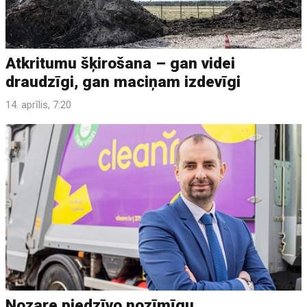
Atkritumu šķirošana – gan videi
draudzīgi, gan maciņam izdevīgi
14. aprīlis, 7:20
Nozare piedzīvo nozīmīgu