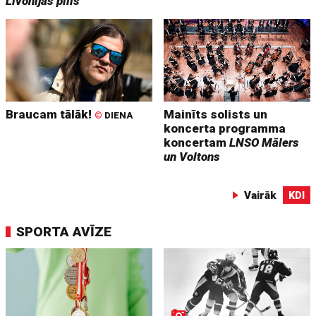
Livonijas pilis
Braucam tālāk!
Mainīts solists un
©
DIENA
koncerta programma
koncertam
LNSO Mālers
un Voltons
Vairāk
KDI
SPORTA AVĪZE