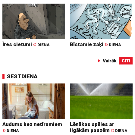
Īres cietumi
Bīstamie zaķi
©
DIENA
©
DIENA
Vairāk
CITI
SESTDIENA
Audums bez netīrumiem
Lēnākas spēles ar
ilgākām pauzēm
©
DIENA
©
DIENA