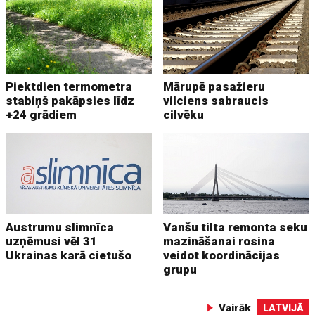
Piektdien termometra
Mārupē pasažieru
stabiņš pakāpsies līdz
vilciens sabraucis
+24 grādiem
cilvēku
Austrumu slimnīca
Vanšu tilta remonta seku
uzņēmusi vēl 31
mazināšanai rosina
Ukrainas karā cietušo
veidot koordinācijas
grupu
Vairāk
LATVIJĀ