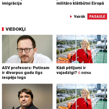
imigrācija
militāro klātbūtni Eiropā
Vairāk
PASAULĒ
VIEDOKĻI
ASV profesors: Putinam
Kādi pētījumi ir
ir divarpus gadu ilgs
vajadzīgi?
©
DIENA
iespēju logs