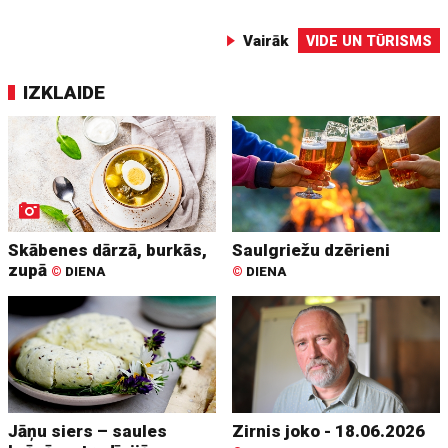
Vairāk
VIDE UN TŪRISMS
IZKLAIDE
Skābenes dārzā, burkās,
Saulgriežu dzērieni
zupā
©
DIENA
©
DIENA
Jāņu siers – saules
Zirnis joko - 18.06.2026