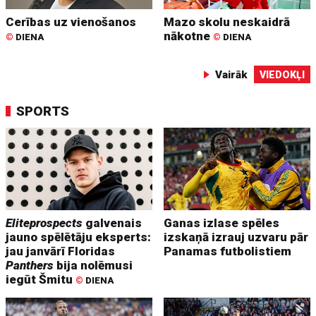
Cerības uz vienošanos
Mazo skolu neskaidrā
nākotne
©
DIENA
©
DIENA
Vairāk
VIEDOKĻI
SPORTS
Eliteprospects
galvenais
Ganas izlase spēles
jauno spēlētāju eksperts:
izskaņā izrauj uzvaru pār
jau janvārī Floridas
Panamas futbolistiem
Panthers
bija nolēmusi
iegūt Šmitu
©
DIENA