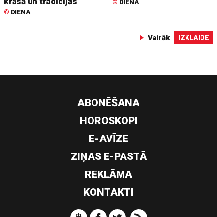
krāsā un tradīcijās
©
DIENA
©
DIENA
Vairāk
IZKLAIDE
ABONĒŠANA
HOROSKOPI
E-AVĪZE
ZIŅAS E-PASTĀ
REKLĀMA
KONTAKTI