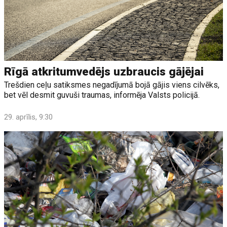
Rīgā atkritumvedējs uzbraucis gājējai
Trešdien ceļu satiksmes negadījumā bojā gājis viens cilvēks,
bet vēl desmit guvuši traumas, informēja Valsts policijā.
29. aprīlis, 9:30