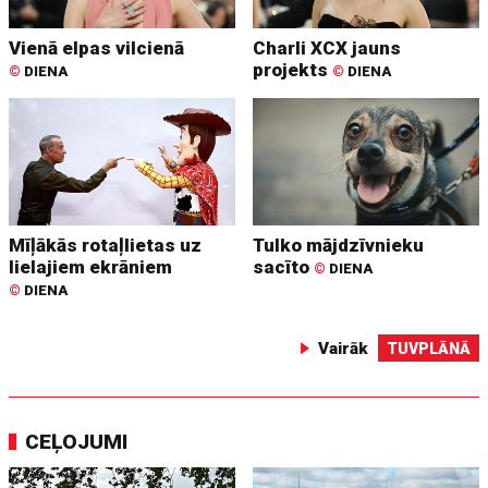
Vienā elpas vilcienā
Charli XCX jauns
projekts
©
DIENA
©
DIENA
Mīļākās rotaļlietas uz
Tulko mājdzīvnieku
lielajiem ekrāniem
sacīto
©
DIENA
©
DIENA
Vairāk
TUVPLĀNĀ
CEĻOJUMI