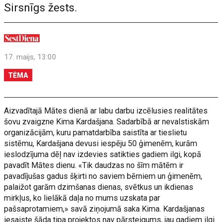
Sirsnīgs žests.
17. maijs, 13:00
TĒMA
Aizvadītajā Mātes dienā ar labu darbu izcēlusies realitātes
šovu zvaigzne Kima Kardašjana. Sadarbībā ar nevalstiskām
organizācijām, kuru pamatdarbība saistīta ar tieslietu
sistēmu, Kardašjana devusi iespēju 50 ģimenēm, kurām
ieslodzījuma dēļ nav izdevies satikties gadiem ilgi, kopā
pavadīt Mātes dienu. «Tik daudzas no šīm mātēm ir
pavadījušas gadus šķirti no saviem bērniem un ģimenēm,
palaižot garām dzimšanas dienas, svētkus un ikdienas
mirkļus, ko lielākā daļa no mums uzskata par
pašsaprotamiem,» savā ziņojumā saka Kima. Kardašjanas
iesaiste šāda tipa projektos nav pārsteigums, jau gadiem ilgi