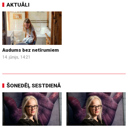
AKTUĀLI
Audums bez netīrumiem
14. jūnijs, 14:21
ŠONEDĒĻ SESTDIENĀ