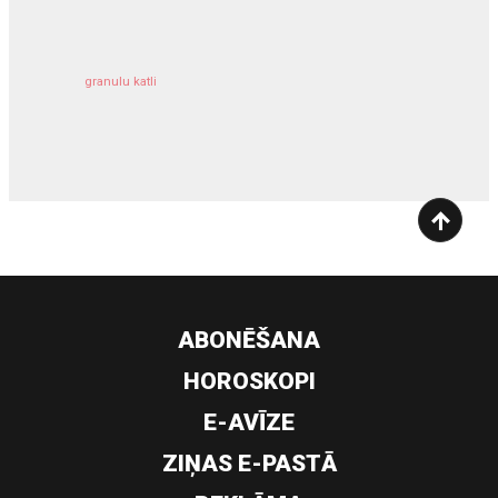
granulu katli
siltumsūknis
ABONĒŠANA
HOROSKOPI
E-AVĪZE
ZIŅAS E-PASTĀ