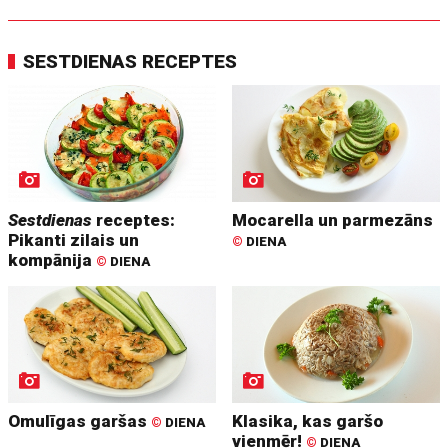
SESTDIENAS RECEPTES
Sestdienas
receptes:
Mocarella un parmezāns
Pikanti zilais un
©
DIENA
kompānija
©
DIENA
Omulīgas garšas
Klasika, kas garšo
©
DIENA
vienmēr!
©
DIENA