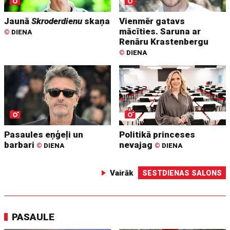
Jaunā
Skroderdienu
skaņa
Vienmēr gatavs
mācīties. Saruna ar
©
DIENA
Renāru Krastenbergu
©
DIENA
Pasaules eņģeļi un
Politikā princeses
barbari
nevajag
©
DIENA
©
DIENA
Vairāk
SESTDIENAS SALONS
PASAULE