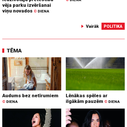
vēja parku izvēršanai
viņu novados
©
DIENA
Vairāk
POLITIKA
TĒMA
Audums bez netīrumiem
Lēnākas spēles ar
ilgākām pauzēm
©
DIENA
©
DIENA