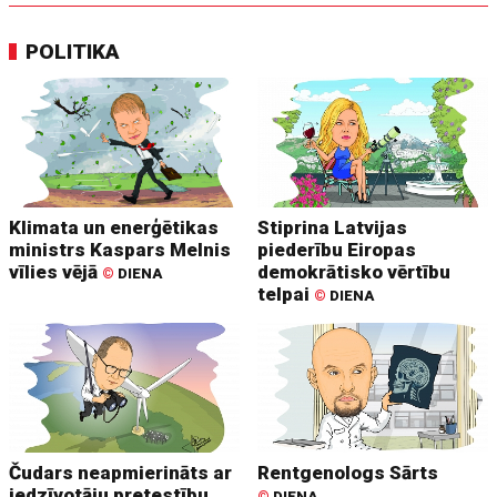
POLITIKA
Klimata un enerģētikas
Stiprina Latvijas
ministrs Kaspars Melnis
piederību Eiropas
vīlies vējā
demokrātisko vērtību
©
DIENA
telpai
©
DIENA
Čudars neapmierināts ar
Rentgenologs Sārts
iedzīvotāju pretestību
©
DIENA