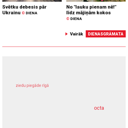
Svētku debesis pār
No "lauku pienam nē!"
Ukrainu
līdz mājiņām kokos
©
DIENA
©
DIENA
Vairāk
DIENASGRĀMATA
ziedu piegāde rīgā
meliorācijas darbi
octa
dziļurbums
kravu apdrošināšana