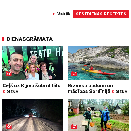
Vairāk
SESTDIENAS RECEPTES
DIENASGRĀMATA
Ceļš uz Kijivu šobrīd tāls
Biznesa padomi un
mācības Sardīnijā
©
DIENA
©
DIENA