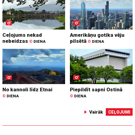
Ceļojums nekad
Amerikāņu gotika vēju
nebeidzas
pilsētā
©
DIENA
©
DIENA
No kannoli līdz Etnai
Piepildīt sapni Ostinā
©
DIENA
©
DIENA
Vairāk
CEĻOJUMI