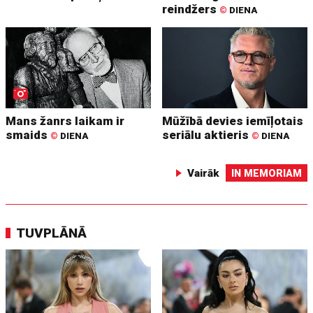
reindžers
©
DIENA
Mans žanrs laikam ir
Mūžībā devies iemīļotais
smaids
seriālu aktieris
©
DIENA
©
DIENA
Vairāk
IN MEMORIAM
TUVPLĀNĀ