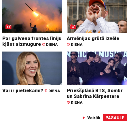
Par galveno frontes līniju
Armēnijas grūtā izvēle
kļūst aizmugure
©
DIENA
©
DIENA
Vai ir pietiekami?
Priekšplānā BTS, Sombr
©
DIENA
un Sabrīna Kārpentere
©
DIENA
Vairāk
PASAULE