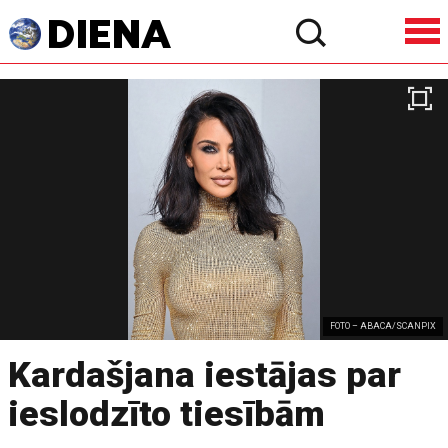
FOTO – ABACA/SCANPIX
Kardašjana iestājas par
ieslodzīto tiesībām