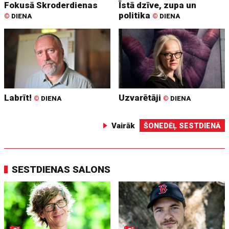
Fokusā Skroderdienas
Īstā dzīve, zupa un
politika
©
DIENA
©
DIENA
Labrīt!
Uzvarētāji
©
DIENA
©
DIENA
Vairāk
ŠONEDĒĻ SESTDIENĀ
SESTDIENAS SALONS