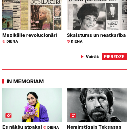
Muzikālie revolucionāri
Skaistums un neatkarība
©
DIENA
©
DIENA
Vairāk
PIEREDZE
IN MEMORIAM
Es nākšu atpakaļ
Nemirstīgais Teksasas
©
DIENA