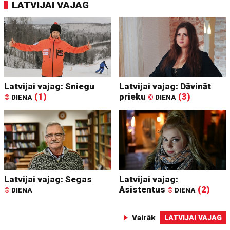
LATVIJAI VAJAG
Latvijai vajag: Sniegu
Latvijai vajag: Dāvināt
(1)
prieku
(3)
©
DIENA
©
DIENA
Latvijai vajag: Segas
Latvijai vajag:
Asistentus
(2)
©
DIENA
©
DIENA
Vairāk
LATVIJAI VAJAG