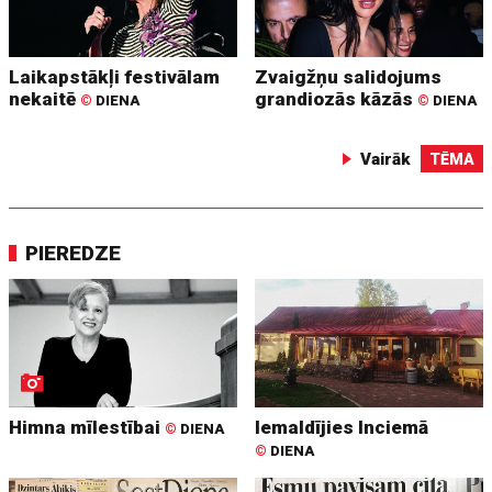
Laikapstākļi festivālam
Zvaigžņu salidojums
nekaitē
grandiozās kāzās
©
DIENA
©
DIENA
Vairāk
TĒMA
PIEREDZE
Himna mīlestībai
Iemaldījies Inciemā
©
DIENA
©
DIENA