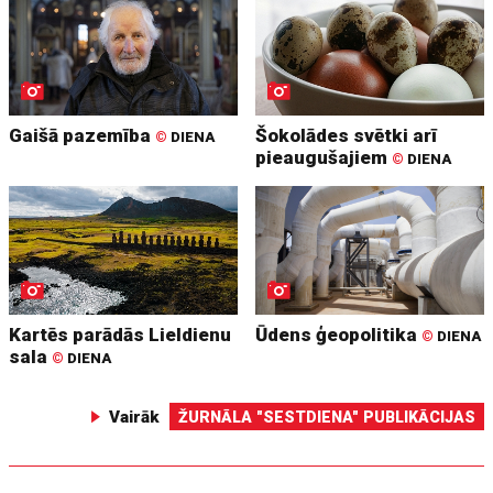
Gaišā pazemība
Šokolādes svētki arī
©
DIENA
pieaugušajiem
©
DIENA
Kartēs parādās Lieldienu
Ūdens ģeopolitika
©
DIENA
sala
©
DIENA
Vairāk
ŽURNĀLA "SESTDIENA" PUBLIKĀCIJAS