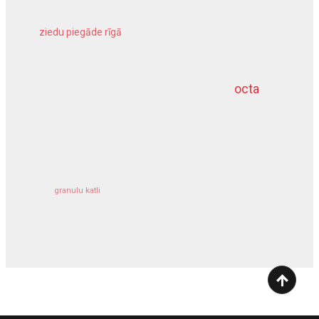
ziedu piegāde rīgā
meliorācijas darbi
octa
dziļurbums
kravu apdrošināšana
granulu katli
siltumsūknis