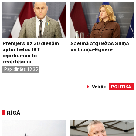
Premjers uz 30 dienām
Saeimā atgriežas Siliņa
aptur lielos IKT
un Lībiņa-Egnere
iepirkumus to
izvērtēšanai
Papildināts 13:35
Vairāk
POLITIKA
RĪGĀ