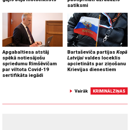
satiksmi
Apgabaltiesa atstāj
Bartaševiča partijas
Kopā
spēkā notiesājošu
Latvijai
valdes loceklis
spriedumu Rimšēvičam
apcietināts par ziņošanu
par viltota Covid-19
Krievijas dienestiem
sertifikāta iegādi
Vairāk
KRIMINĀLZIŅAS