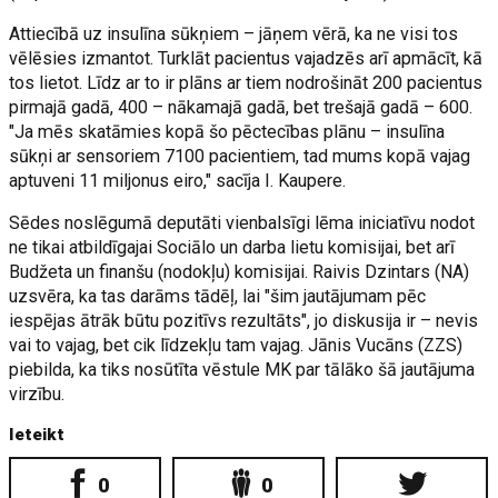
Attiecībā uz insulīna sūkņiem – jāņem vērā, ka ne visi tos
vēlēsies izmantot. Turklāt pacientus vajadzēs arī apmācīt, kā
tos lietot. Līdz ar to ir plāns ar tiem nodrošināt 200 pacientus
pirmajā gadā, 400 – nākamajā gadā, bet trešajā gadā – 600.
"Ja mēs skatāmies kopā šo pēctecības plānu – insulīna
sūkņi ar sensoriem 7100 pacientiem, tad mums kopā vajag
aptuveni 11 miljonus eiro," sacīja I. Kaupere.
Sēdes noslēgumā deputāti vienbalsīgi lēma iniciatīvu nodot
ne tikai atbildīgajai Sociālo un darba lietu komisijai, bet arī
Budžeta un finanšu (nodokļu) komisijai. Raivis Dzintars (NA)
uzsvēra, ka tas darāms tādēļ, lai "šim jautājumam pēc
iespējas ātrāk būtu pozitīvs rezultāts", jo diskusija ir – nevis
vai to vajag, bet cik līdzekļu tam vajag. Jānis Vucāns (ZZS)
piebilda, ka tiks nosūtīta vēstule MK par tālāko šā jautājuma
virzību.
Ieteikt
0
0