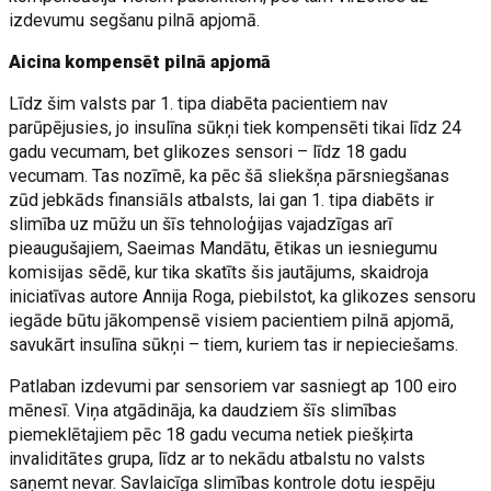
izdevumu segšanu pilnā apjomā.
Aicina kompensēt pilnā apjomā
Līdz šim valsts par 1. tipa diabēta pacientiem nav
parūpējusies, jo insulīna sūkņi tiek kompensēti tikai līdz 24
gadu vecumam, bet glikozes sensori – līdz 18 gadu
vecumam. Tas nozīmē, ka pēc šā sliekšņa pārsniegšanas
zūd jebkāds finansiāls atbalsts, lai gan 1. tipa diabēts ir
slimība uz mūžu un šīs tehnoloģijas vajadzīgas arī
pieaugušajiem, Saeimas Mandātu, ētikas un iesniegumu
komisijas sēdē, kur tika skatīts šis jautājums, skaidroja
iniciatīvas autore Annija Roga, piebilstot, ka glikozes sensoru
iegāde būtu jākompensē visiem pacientiem pilnā apjomā,
savukārt insulīna sūkņi – tiem, kuriem tas ir nepieciešams.
Patlaban izdevumi par sensoriem var sasniegt ap 100 eiro
mēnesī. Viņa atgādināja, ka daudziem šīs slimības
piemeklētajiem pēc 18 gadu vecuma netiek piešķirta
invaliditātes grupa, līdz ar to nekādu atbalstu no valsts
saņemt nevar. Savlaicīga slimības kontrole dotu iespēju