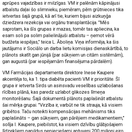
aprūpes vajadzības ir milzīgas. VM ir palēnām kāpinājusi
atbalstu daļai šo slimnieku, piemēram, pērn grūtnieces tika
ietvertas šajā grupā, kā arī tie, kuriem bijusi aizkuņģa
dziedzera rezekcija vai orgānu transplantācija. "Mēs
saprotam, ka šīs grupas ir mazas, tomēr tas apliecina, ka
esam soli pa solim palielinājuši atbalstu – ņemot vērā
budžeta iespējas," teica L. Āboliņa. Viņa informēja, ka šis
jautājums ir Sociālo un darba lietu komisijas dienaskārtībā, to
plānots skatīt gan jūnijā (par sūkņiem un citām sistēmām),
gan augustā (par iespējamām finansējuma pārdalēm).
VM Farmācijas departamenta direktore Inese Kaupere
akcentēja to, ka 1. tipa diabēta pacienti VM ir prioritāte. Šī
grupa ir ietverta Sirds un asinsvadu veselības uzlabošanas
rīcības plānā, kas paredz uzlabot glikozes līmeņa
monitorēšanu. Šajā dokumentā plānots paplašināt atbalstu
šai mērķa grupai. "Virzība ir, varbūt ne tik strauja, kā visiem
gribētos. Taču noteikti kompensācijas mehānisms tiks
paplašināts – gan sūkņiem, gan pārējiem medikamentiem,"
solīja I. Kaupere, piebilstot, ka visiem dzīvību glābjošajiem
līdzekļiem papildus nepieciešami aptuveni 200 miljoni eiro.