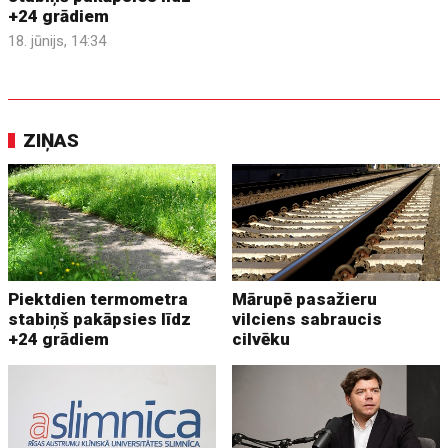
+24 grādiem
18. jūnijs, 14:34
ZIŅAS
Piektdien termometra
Mārupē pasažieru
stabiņš pakāpsies līdz
vilciens sabraucis
+24 grādiem
cilvēku