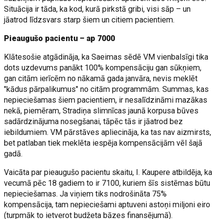
Situācija ir tāda, ka kod, kurā pirkstā gribi, visi sāp – un
jāatrod līdzsvars starp šiem un citiem pacientiem.
Pieaugušo pacientu – ap 7000
Klātesošie atgādināja, ka Saeimas sēdē VM vienbalsīgi tika
dots uzdevums panākt 100% kompensāciju gan sūkņiem,
gan citām ierīcēm no nākamā gada janvāra, nevis meklēt
"kādus pārpalikumus" no citām programmām. Summas, kas
nepieciešamas šiem pacientiem, ir nesalīdzināmi mazākas
nekā, piemēram, Stradiņa slimnīcas jaunā korpusa būves
sadārdzinājuma nosegšanai, tāpēc tās ir jāatrod bez
iebildumiem. VM pārstāves apliecināja, ka tas nav aizmirsts,
bet patlaban tiek meklēta iespēja kompensācijām vēl šajā
gadā.
Vaicāta par pieaugušo pacientu skaitu, I. Kaupere atbildēja, ka
vecumā pēc 18 gadiem to ir 7100, kuriem šīs sistēmas būtu
nepieciešamas. Ja viņiem tiks nodrošināta 75%
kompensācija, tam nepieciešami aptuveni astoņi miljoni eiro
(turpmāk to ietverot budžeta bāzes finansējumā).