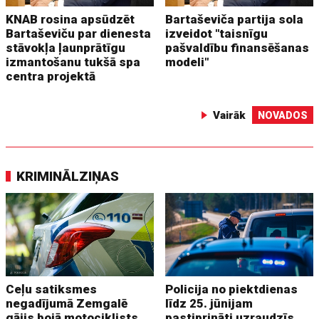
KNAB rosina apsūdzēt
Bartaševiča partija sola
Bartaševiču par dienesta
izveidot "taisnīgu
stāvokļa ļaunprātīgu
pašvaldību finansēšanas
izmantošanu tukšā spa
modeli"
centra projektā
Vairāk
NOVADOS
KRIMINĀLZIŅAS
Ceļu satiksmes
Policija no piektdienas
negadījumā Zemgalē
līdz 25. jūnijam
gājis bojā motociklists
pastiprināti uzraudzīs