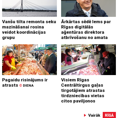
Vanšu tilta remonta seku
Ārkārtas sēdē lems par
mazināšanai rosina
Rīgas digitālās
veidot koordinācijas
aģentūras direktora
grupu
atbrīvošanu no amata
Pagaidu risinājums ir
Visiem Rīgas
atrasts
Centrāltirgus gaļas
©
DIENA
tirgotājiem atrastas
tirdzniecības vietas
citos paviljonos
Vairāk
RĪGĀ