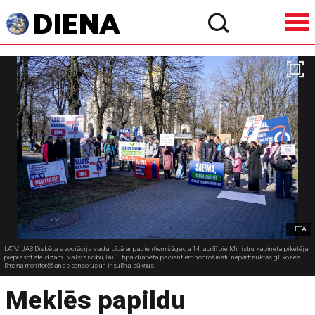
LETA
LATVIJAS Diabēta asociācija sadarbībā ar pacientiem šāgada 14. aprīlī pie Ministru kabineta piketēja,
pieprasot steidzamu valsts rīcību, lai 1. tipa diabēta pacientiem nodrošinātu nepārtrauktās glikozes
līmeņa monitorēšanas sensorus un insulīna sūkņus.
Meklēs papildu