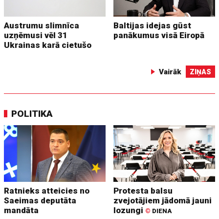
Austrumu slimnīca
Baltijas idejas gūst
uzņēmusi vēl 31
panākumus visā Eiropā
Ukrainas karā cietušo
Vairāk
ZIŅAS
POLITIKA
Ratnieks atteicies no
Protesta balsu
Saeimas deputāta
zvejotājiem jādomā jauni
mandāta
lozungi
©
DIENA