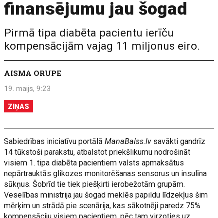
finansējumu jau šogad
Pirmā tipa diabēta pacientu ierīču
kompensācijām vajag 11 miljonus eiro.
AISMA ORUPE
19. maijs, 9:23
ZIŅAS
Sabiedrības iniciatīvu portālā
ManaBalss.lv
savākti gandrīz
14 tūkstoši parakstu, atbalstot priekšlikumu nodrošināt
visiem 1. tipa diabēta pacientiem valsts apmaksātus
nepārtrauktās glikozes monitorēšanas sensorus un insulīna
sūkņus. Šobrīd tie tiek piešķirti ierobežotām grupām.
Veselības ministrija jau šogad meklēs papildu līdzekļus šim
mērķim un strādā pie scenārija, kas sākotnēji paredz 75%
kompensāciju visiem pacientiem, pēc tam virzoties uz