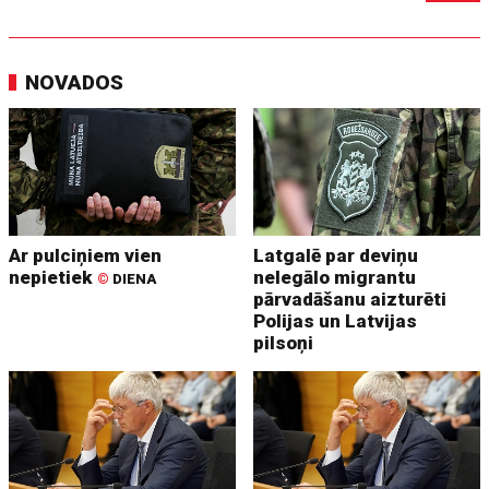
NOVADOS
Ar pulciņiem vien
Latgalē par deviņu
nepietiek
nelegālo migrantu
©
DIENA
pārvadāšanu aizturēti
Polijas un Latvijas
pilsoņi