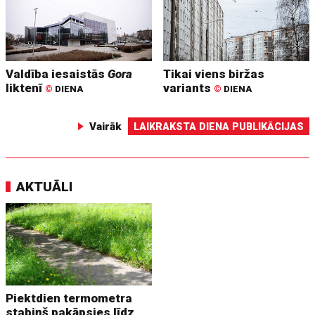
Valdība iesaistās
Gora
Tikai viens biržas
liktenī
variants
©
DIENA
©
DIENA
Vairāk
LAIKRAKSTA DIENA PUBLIKĀCIJAS
AKTUĀLI
Piektdien termometra
stabiņš pakāpsies līdz