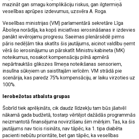
mazināt gan smagu komplikāciju riskus, gan ilgtermiņā
veselības aprūpes izdevumus, uzsvēra A. Roga.
Veselības ministrijas (VM) parlamentārā sekretāre Līga
Āboliņa norādīja, ka kopš iniciatīvas ierosināšanas ir izdevies
panākt ievērojamu progresu. Saeimas plenārsēdē pirms
pāris nedēļām tika skatīts šis jautājums, aicinot valdību ņemt
vērā šo ierosinājumu un pārskatīt Ministru kabineta (MK)
noteikumus, nosakot kompensāciju pilnā apmērā
nepārtrauktās glikozes līmeņa noteikšanas sensoriem,
insulīna sūkņiem un saistītajām ierīcēm. VM strādā pie
scenārija, kas paredz 75% kompensāciju, ar laiku virzoties uz
100%.
Ierobežotas atbalsta grupas
Šobrīd tiek aprēķināts, cik daudz līdzekļu tam būs jāatvēl
nākamā gada budžetā, tostarp vērtējot dažādās programmās
neizmantotā finansējuma novirzīšanu šim mērķim. Tas, ka šis
jautājums nav ticis risināts, nav tāpēc, ka 1. tipa diabēta
pacienti nebūtu prioritāte, bet gan tāpēc, ka veselības