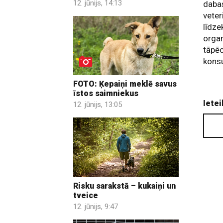
12. jūnijs, 14:13
dabas
veter
līdze
organ
tāpēc
konsu
FOTO: Ķepaiņi meklē savus
īstos saimniekus
Ietei
12. jūnijs, 13:05
Risku sarakstā – kukaiņi un
tveice
12. jūnijs, 9:47