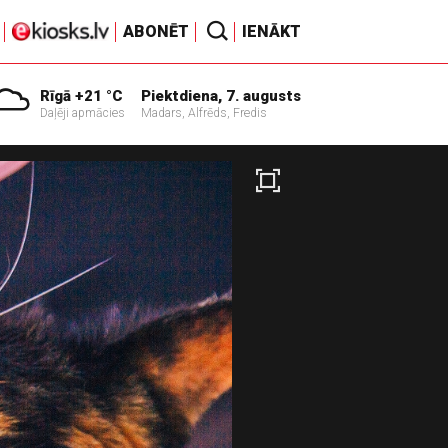
ABONĒT
IENĀKT
Rīgā +21 °C
Piektdiena, 7. augusts
Daļēji apmācies
Madars, Alfrēds, Fredis