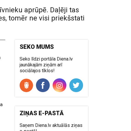
vnieku aprūpē. Daļēji tas
s, tomēr ne visi priekšstati
SEKO MUMS
a
Seko līdzi portāla Diena.lv
jaunākajām ziņām arī
sociālajos tīklos!
ta
ZIŅAS E-PASTĀ
Saņem Diena.lv aktuālās ziņas