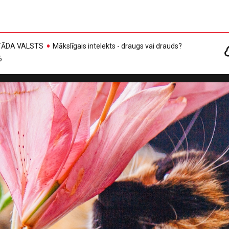
, TĀDA VALSTS
Mākslīgais intelekts - draugs vai drauds?
6