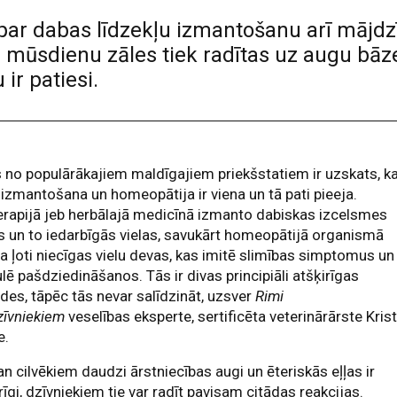
par dabas līdzekļu izmantošanu arī mājdzī
s mūsdienu zāles tiek radītas uz augu bāze
ir patiesi.
 no populārākajiem maldīgajiem priekšstatiem ir uzskats, k
izmantošana un homeopātija ir viena un tā pati pieeja.
erapijā jeb herbālajā medicīnā izmanto dabiskas izcelsmes
 un to iedarbīgās vielas, savukārt homeopātijā organismā
a ļoti niecīgas vielu devas, kas imitē slimības simptomus un
lē pašdziedināšanos. Tās ir divas principiāli atšķirīgas
es, tāpēc tās nevar salīdzināt, uzsver
Rimi
zīvniekiem
veselības eksperte, sertificēta veterinārārste Kris
e.
an cilvēkiem daudzi ārstniecības augi un ēteriskās eļļas ir
īgi, dzīvniekiem tie var radīt pavisam citādas reakcijas.