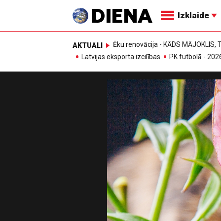
Izklaide
Ēku renovācija - KĀDS MĀJOKLIS
AKTUĀLI
Latvijas eksporta izcilības
PK futbolā - 202