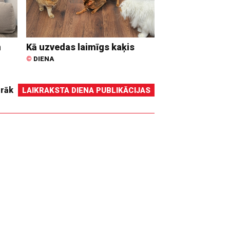
n
Kā uzvedas laimīgs kaķis
©
DIENA
irāk
LAIKRAKSTA DIENA PUBLIKĀCIJAS