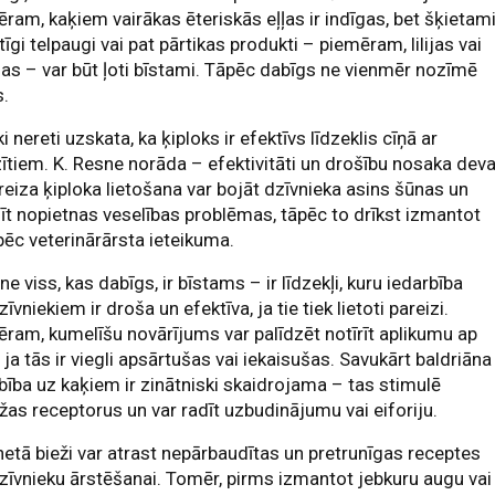
ram, kaķiem vairākas ēteriskās eļļas ir indīgas, bet šķietam
tīgi telpaugi vai pat pārtikas produkti – piemēram, lilijas vai
as – var būt ļoti bīstami. Tāpēc dabīgs ne vienmēr nozīmē
s.
ki nereti uzskata, ka ķiploks ir efektīvs līdzeklis cīņā ar
ītiem. K. Resne norāda – efektivitāti un drošību nosaka deva
eiza ķiploka lietošana var bojāt dzīvnieka asins šūnas un
sīt nopietnas veselības problēmas, tāpēc to drīkst izmantot
 pēc veterinārārsta ieteikuma.
ne viss, kas dabīgs, ir bīstams – ir līdzekļi, kuru iedarbība
īvniekiem ir droša un efektīva, ja tie tiek lietoti pareizi.
ram, kumelīšu novārījums var palīdzēt notīrīt aplikumu ap
 ja tās ir viegli apsārtušas vai iekaisušas. Savukārt baldriāna
bība uz kaķiem ir zinātniski skaidrojama – tas stimulē
as receptorus un var radīt uzbudinājumu vai eiforiju.
netā bieži var atrast nepārbaudītas un pretrunīgas receptes
īvnieku ārstēšanai. Tomēr, pirms izmantot jebkuru augu vai