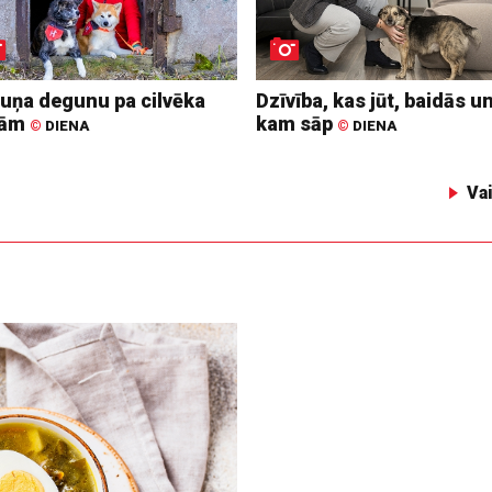
suņa degunu pa cilvēka
Dzīvība, kas jūt, baidās u
dām
kam sāp
©
DIENA
©
DIENA
Va