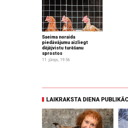
Saeima noraida
piedāvājumu aizliegt
dējējvistu turēšanu
sprostos
11. jūnijs, 19:56
LAIKRAKSTA DIENA PUBLIKĀ