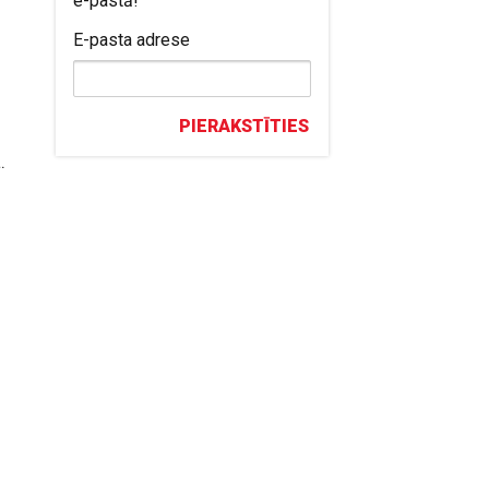
e-pastā!
i
E-pasta adrese
PIERAKSTĪTIES
.