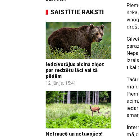
Piemē
SAISTĪTIE RAKSTI
nekai
vīnog
droš
Cilvē
paraz
Nepar
izrai
Iedzīvotājus aicina ziņot
tikai
par redzētu lāci vai tā
pēdām
Taču 
12. jūnijs, 15:41
mājdz
Piemē
acīm,
iedar
smarž
Inter
Netraucē un netuvojies!
mājdz