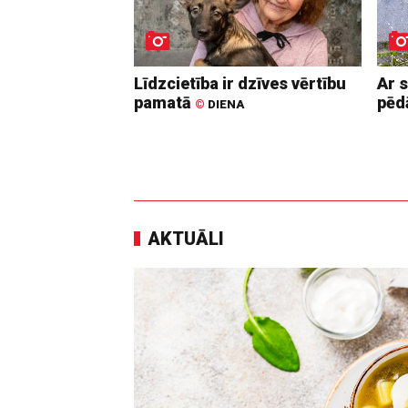
Līdzcietība ir dzīves vērtību
Ar 
pamatā
pē
©
DIENA
AKTUĀLI