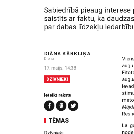
Sabiedrībā pieaug interese 
saistīts ar faktu, ka daudza
par dabas līdzekļu iedarbību 
DIĀNA KĀRKLIŅA
Viens
Diena
augu 
17. maijs, 14:38
Fitot
augus
DZĪVNIEKI
ievad
stimu
Ieteikt rakstu
metod
Mājd
Resn
TĒMAS
Lai g
noder
Dzīvnieki