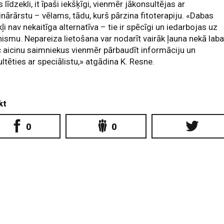
 līdzekli, it īpaši iekšķīgi, vienmēr jākonsultējas ar
inārārstu – vēlams, tādu, kurš pārzina fitoterapiju. «Dabas
kļi nav nekaitīga alternatīva – tie ir spēcīgi un iedarbojas uz
ismu. Nepareiza lietošana var nodarīt vairāk ļauna nekā laba
 aicinu saimniekus vienmēr pārbaudīt informāciju un
ltēties ar speciālistu,» atgādina K. Resne.
kt
0
0