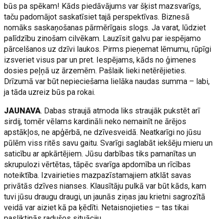
būs pa spēkam! Kāds piedāvājums var šķist mazsvarīgs,
taču padomājot saskatīsiet tajā perspektīvas. Biznesā
nomāks saskaņošanas pārmērīgais slogs. Ja varat, lūdziet
palīdzību zinošam cilvēkam. Lauzīsit galvu par iespējamo
pārcelšanos uz dzīvi laukos. Pirms pieņemat lēmumu, rūpīgi
izsveriet visus par un pret. Iespējams, kāds no ģimenes
dosies peļņā uz ārzemēm. Pašlaik lieki netērējieties.
Drīzumā var būt nepieciešama lielāka naudas summa – labi,
ja tāda uzreiz būs pa rokai.
JAUNAVA
. Dabas straujā atmoda liks straujāk pukstēt arī
sirdij, tomēr vēlams kardināli neko nemainīt ne ārējos
apstākļos, ne apģērbā, ne dzīvesveidā. Neatkarīgi no jūsu
pūlēm viss ritēs savu gaitu. Svarīgi saglabāt iekšēju mieru un
saticību ar apkārtējiem. Jūsu darbības tiks pamanītas un
skrupulozi vērtētas, tāpēc svarīga apdomība un rīcības
noteiktība. Izvairieties mazpazīstamajiem atklāt savas
privātās dzīves nianses. Klausītāju pulkā var būt kāds, kam
tuvi jūsu draugu draugi, un jaunās ziņas jau krietni sagrozītā
veidā var aiziet kā pa ķēdīti. Netaisnojieties – tas tikai
pasliktinās radušos situāciju.