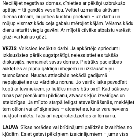
Necilājiet negatīvas domas, cīnieties ar pēkšņi uzbrukušo
apātiju – tā gandēs veselību. Veltiet uzmanību aktīvam
dienas ritmam, ļaujieties kustību priekam – uz darbu un
mājup vismaz kādu ceļa gabalu mērojiet kājām. Vēlams kādu
dienu ieturēt vieglu gavēni. Ar mīļotā cilvēka atbalstu varēsit
gluži vai kalnus gāzt.
VĒZIS
. Veiksies iesāktie darbi. Ja apkārtējo spriedumi
izklausīsies pārāk augstprātīgi, neiesaistieties tukšās
diskusijās, nemainiet savas domas. Pietrūks pacietības
auklēties ar plānā galdiņa urbējiem un uzklausīt viņu
taisnošanos. Naudas attiecībās nekādā gadījumā
nepaļaujieties uz vārdisku norunu. Jo vairāk laika pavadīsit
kopā ar tuviniekiem, jo lielāks miers būs sirdī. Kad sāksies
runas par pienākumu pildīšanu, atvases kļūs izvairīgas un
steidzīgas. Ja mīļoto starpā ieilgst atsvešināšanās, meklējiet
tam cēloni vai arī šķirieties – atcerieties, ka ar varu neviens
nekļūst mīlēts. Taču arī nepārsteidzieties ar lēmumu.
LAUVA
. Sīkas norādes vai brīdinājumi palīdzēs izvairīties no
kļūdām. Esiet gatavi pēkšņiem izaicinājumiem – jums viss