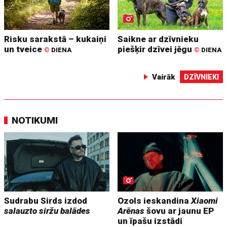
Risku sarakstā – kukaiņi
Saikne ar dzīvnieku
un tveice
piešķir dzīvei jēgu
©
DIENA
©
DIENA
Vairāk
DZĪVNIEKI
NOTIKUMI
Sudrabu Sirds izdod
Ozols ieskandina
Xiaomi
salauzto siržu balādes
Arēnas
šovu ar jaunu EP
un īpašu izstādi