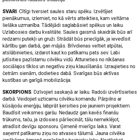
SVARI
. Cītīgi tversiet saules staru spēku. Izvētījiet
pienākumus, izlemiet, no kā vērts atteikties, kam veltāma
lielāka uzmanība. Tādējādi saglabāsiet spēkus un laiku.
Uzlabosies darbu kvalitāte. Saules gaismā skaidrāk būs arī
redzami putekļi un gruži. Strādāt būs priecīgāk, ja ievedīsit
kārtību gan darbā, gan mājās. Brīvdienas veltiet atpūtai,
atslābinieties, izdarot kaut ko patīkamu pats sev. Labi
jutīsities pazīstamu cilvēku vidū. Atturieties no nīkšanas
sociālajos tīklos un negatīvu ziņu klausīšanās. Izraujieties no
četrām sienām, dodieties dabā. Svarīgas būs aktīvas
kustības un garīgā mobilizācija.
SKORPIONS
. Dzīvojiet saskaņā ar laiku. Radoši izvērtīsieties
darbā. Veidojiet uzticamu cilvēku komandu. Pārpilns ar
kūsājošu enerģiju, labprāt ķersities pie jauniem projektiem.
Baudīsit veiksmes garšu. Nedaudz gan kavēs finanšu
trūkums, taču, ja izdosies pārliecināt, tālu nemeklējot,
atradīsit devīgu sponsoru. Ģimenē mierīgs laiks. Varat
saņemt patīkamu ziņu no atvases tālumā. Jauna cilvēka