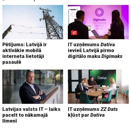
Pētījums: Latvijā ir
IT uzņēmums
Dativa
aktīvākie mobilā
ievieš Latvijā pirmo
interneta lietotāji
digitālo maku
Digimaks
pasaulē
Latvijas valsts IT – laiks
IT uzņēmums
ZZ Dats
pacelt to nākamajā
kļūst par
Dativa
līmenī