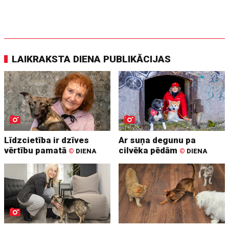
LAIKRAKSTA DIENA PUBLIKĀCIJAS
Līdzcietība ir dzīves
Ar suņa degunu pa
vērtību pamatā
cilvēka pēdām
©
DIENA
©
DIENA