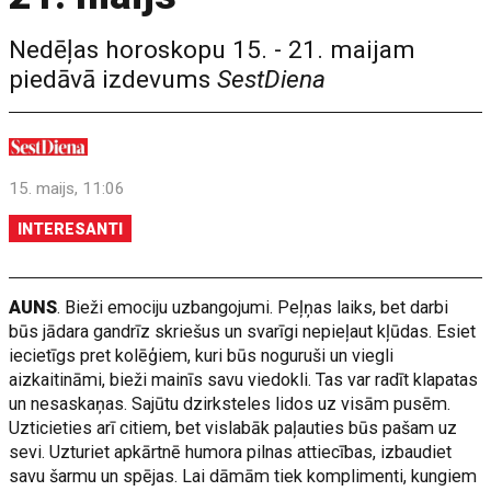
Nedēļas horoskopu 15. - 21. maijam
piedāvā izdevums
SestDiena
15. maijs, 11:06
INTERESANTI
AUNS
. Bieži emociju uzbangojumi. Peļņas laiks, bet darbi
būs jādara gandrīz skriešus un svarīgi nepieļaut kļūdas. Esiet
iecietīgs pret kolēģiem, kuri būs noguruši un viegli
aizkaitināmi, bieži mainīs savu viedokli. Tas var radīt klapatas
un nesaskaņas. Sajūtu dzirksteles lidos uz visām pusēm.
Uzticieties arī citiem, bet vislabāk paļauties būs pašam uz
sevi. Uzturiet apkārtnē humora pilnas attiecības, izbaudiet
savu šarmu un spējas. Lai dāmām tiek komplimenti, kungiem