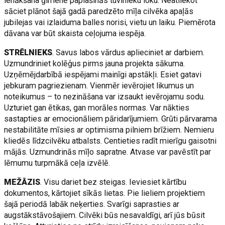
ienākšana ģimenē paplašinās tuvinieku loku. Neatliekot
sāciet plānot šajā gadā paredzēto mīļa cilvēka apaļās
jubilejas vai izlaiduma balles norisi, vietu un laiku. Piemērota
dāvana var būt skaista ceļojuma iespēja.
STRĒLNIEKS
. Savus labos vārdus aplieciniet ar darbiem.
Uzmundriniet kolēģus pirms jauna projekta sākuma.
Uzņēmējdarbībā iespējami mainīgi apstākļi. Esiet gatavi
jebkuram pagriezienam. Vienmēr ievērojiet likumus un
noteikumus – to nezināšana var izsaukt ievērojamu sodu.
Uzturiet gan ētikas, gan morāles normas. Var nākties
sastapties ar emocionāliem pāridarījumiem. Grūti pārvarama
nestabilitāte mīsies ar optimisma pilniem brīžiem. Nemieru
kliedēs līdzcilvēku atbalsts. Centieties radīt mierīgu gaisotni
mājās. Uzmundrinās mīļo sapratne. Atvase var pavēstīt par
lēmumu turpmākā ceļa izvēlē.
MEŽĀZIS
. Visu dariet bez steigas. Ieviesiet kārtību
dokumentos, kārtojiet sīkās lietas. Pie lieliem projektiem
šajā periodā labāk neķerties. Svarīgi saprasties ar
augstākstāvošajiem. Cilvēki būs nesavaldīgi, arī jūs būsit