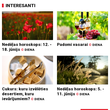
INTERESANTI
Nedēļas horoskops: 12. -
Padomi vasarai
©
DIENA
18. jūnijs
©
DIENA
Cukurs: kuru izvēlēties
Nedēļas horoskops: 5. -
desertiem, kuru
11. jūnijs
©
DIENA
ievārījumiem?
©
DIENA