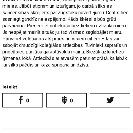
mieles. Jābūt stipram un izturīgam, jo darbā sāksies
sāncensības skrējiens par augstāku novērtējumu. Centīsities
sasniegt gandrīz neiespējamo. Kāds šķērslis būs grūti
pārvarams. Pieņemiet notiekošo bez lieliem uztraukumiem.
Ja nespējat mainīt situāciju, tad vismaz saglabājiet mieru.
Pārvariet vēlēšanos atšķirties no visiem citiem – tas var
sabojāt draudzīgi koleģiālas attiecības. Tuvinieki sapratīs un
priecāsies par jūsu garastāvokļa maiņu. Biežāk uzturieties
ģimenes lokā. Attiecībās ar atvasēm paturiet prātā, ka labāk
lai vilks paēdis un kaza sprigana un dzīva.
Ieteikt
0
0