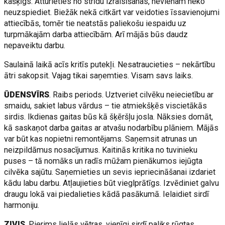
kašķīgs. Atturieties no strīdu izraisīšanas, nevienam neko
neuzspiediet. Biežāk nekā citkārt var veidoties īssavienojumi
attiecībās, tomēr tie neatstās paliekošu iespaidu uz
turpmākajām darba attiecībām. Arī mājās būs daudz
nepaveiktu darbu.
Saulainā laikā acīs kritīs putekļi. Nesatraucieties – nekārtību
ātri sakopsit. Vajag tikai saņemties. Visam savs laiks.
ŪDENSVĪRS
. Raibs periods. Uztveriet cilvēku neiecietību ar
smaidu, sakiet labus vārdus – tie atmiekšķēs viscietākās
sirdis. Ikdienas gaitas būs kā šķēršļu josla. Nāksies domāt,
kā saskaņot darba gaitas ar atvašu nodarbību plāniem. Mājās
var būt kas nopietni remontējams. Saņemsit atrunas un
neizpildāmus nosacījumus. Kaitinās kritika no tuvinieku
puses – tā nomāks un radīs mūžam pienākumos iejūgta
cilvēka sajūtu. Saņemieties un sevis iepriecināšanai izdariet
kādu labu darbu. Atļaujieties būt vieglprātīgs. Izvēdiniet galvu
draugu lokā vai piedalieties kādā pasākumā. Ielaidiet sirdī
harmoniju.
ZIVIS
. Pierims lielās vētras, vienīgi sirdī paliks rūgtas