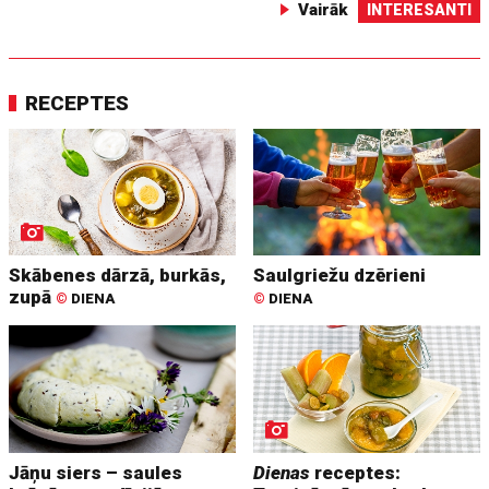
Vairāk
INTERESANTI
RECEPTES
Skābenes dārzā, burkās,
Saulgriežu dzērieni
zupā
©
DIENA
©
DIENA
Jāņu siers – saules
Dienas
receptes: