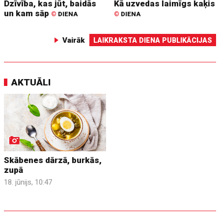
Dzīvība, kas jūt, baidās
Kā uzvedas laimīgs kaķis
un kam sāp
©
DIENA
©
DIENA
Vairāk
LAIKRAKSTA DIENA PUBLIKĀCIJAS
AKTUĀLI
Skābenes dārzā, burkās,
zupā
18. jūnijs, 10:47