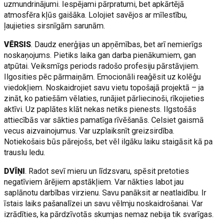
uzmundrinājumi. Iespējami pārpratumi, bet apkārtējā
atmosfēra kļūs gaišāka. Lolojiet savējos ar mīlestību,
ļaujieties sirsnīgām sarunām.
VĒRSIS
. Daudz enerģijas un apņēmības, bet arī nemierīgs
noskaņojums. Pietiks laika gan darba pienākumiem, gan
atpūtai. Veiksmīgs periods radošo profesiju pārstāvjiem.
Ilgosities pēc pārmaiņām. Emocionāli reaģēsit uz kolēģu
viedokļiem. Noskaidrojiet savu vietu topošajā projektā – ja
zināt, ko patiešām vēlaties, runājiet pārliecinoši, rīkojieties
aktīvi. Uz paplātes klāt nekas netiks pienests. Ilgstošās
attiecībās var sākties pamatīga rīvēšanās. Celsiet gaismā
vecus aizvainojumus. Var uzplaiksnīt greizsirdība.
Notiekošais būs pārejošs, bet vēl ilgāku laiku staigāsit kā pa
trauslu ledu.
DVĪŅI
. Radot sevī mieru un līdzsvaru, spēsit pretoties
negatīviem ārējiem apstākļiem. Var nākties labot jau
saplānotu darbības virzienu. Savu panāksit ar neatlaidību. Ir
īstais laiks pašanalīzei un savu vēlmju noskaidrošanai. Var
izrādīties, ka pārdzīvotās skumjas nemaz nebija tik svarīgas.