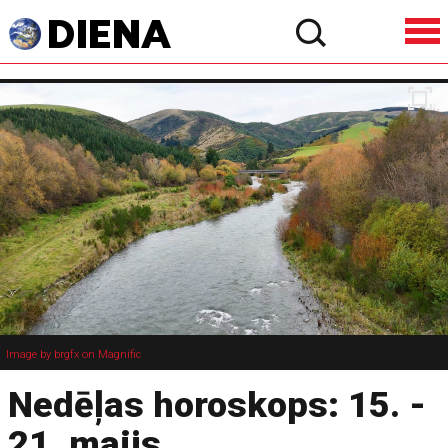
Image by brgfx on Magnific
Nedēļas horoskops: 15. -
21. maijs