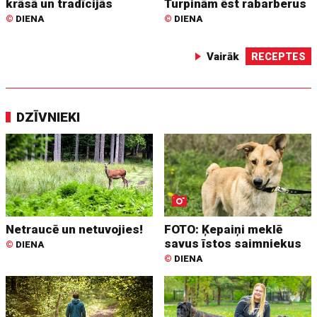
krāsā un tradīcijās
Turpinām ēst rabarberus
©
DIENA
©
DIENA
Vairāk
RECEPTES
DZĪVNIEKI
Netraucē un netuvojies!
FOTO: Ķepaiņi meklē
savus īstos saimniekus
©
DIENA
©
DIENA