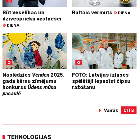
Būt veselības un
Baltais vermuts
©
DIENA
dzīvesprieka vēstnesei
©
DIENA
Noslēdzies
Venden
2025.
FOTO: Latvijas izlases
gada bērnu zīmējumu
spēlētāji iepazīst čipsu
konkurss
Ūdens mūsu
ražošanu
pasaulē
Vairāk
CITS
TEHNOLOĢIJAS