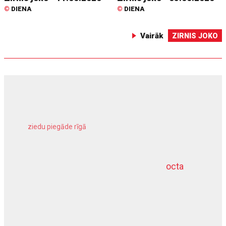
©
DIENA
©
DIENA
Vairāk
ZIRNIS JOKO
ziedu piegāde rīgā
meliorācijas darbi
octa
dziļurbums
kravu apdrošināšana