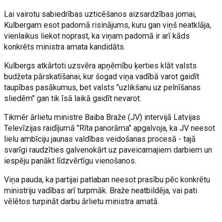
Lai vairotu sabiedrības uzticēšanos aizsardzības jomai,
Kulbergam esot padomā risinājums, kuru gan viņš neatklāja,
vienlaikus liekot noprast, ka viņam padomā ir arī kāds
konkrēts ministra amata kandidāts.
Kulbergs atkārtoti uzsvēra apņēmību ķerties klāt valsts
budžeta pārskatīšanai, kur šogad viņa vadībā varot gaidīt
taupības pasākumus, bet valsts "uzlikšanu uz pelnīšanas
sliedēm" gan tik īsā laikā gaidīt nevarot.
Tikmēr ārlietu ministre Baiba Braže (JV) intervijā Latvijas
Televīzijas raidījumā "Rīta panorāma" apgalvoja, ka JV neesot
lielu ambīciju jaunas valdības veidošanas procesā - tajā
svarīgi raudzīties galvenokārt uz paveicamajiem darbiem un
iespēju panākt līdzvērtīgu vienošanos.
Viņa pauda, ka partijai patlaban neesot prasību pēc konkrētu
ministriju vadības arī turpmāk. Braže neatbildēja, vai pati
vēlētos turpināt darbu ārlietu ministra amatā.