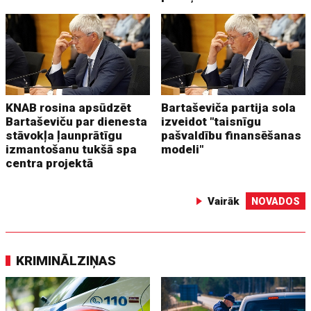
KNAB rosina apsūdzēt
Bartaševiča partija sola
Bartaševiču par dienesta
izveidot "taisnīgu
stāvokļa ļaunprātīgu
pašvaldību finansēšanas
izmantošanu tukšā spa
modeli"
centra projektā
Vairāk
NOVADOS
KRIMINĀLZIŅAS