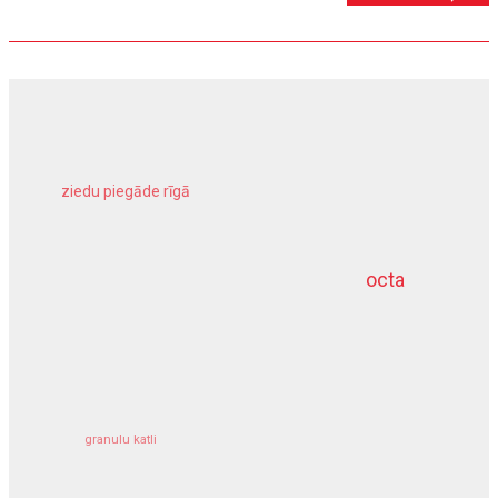
ziedu piegāde rīgā
meliorācijas darbi
octa
dziļurbums
kravu apdrošināšana
granulu katli
siltumsūknis