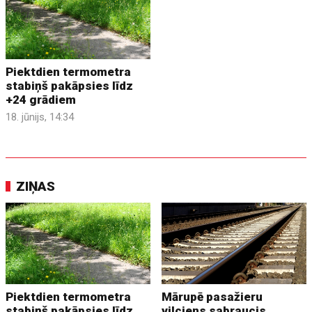
Piektdien termometra
stabiņš pakāpsies līdz
+24 grādiem
18. jūnijs, 14:34
ZIŅAS
Piektdien termometra
Mārupē pasažieru
stabiņš pakāpsies līdz
vilciens sabraucis