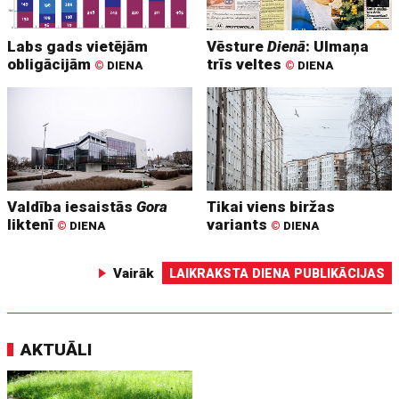
Labs gads vietējām
Vēsture
Dienā
: Ulmaņa
obligācijām
trīs veltes
©
DIENA
©
DIENA
Valdība iesaistās
Gora
Tikai viens biržas
liktenī
variants
©
DIENA
©
DIENA
Vairāk
LAIKRAKSTA DIENA PUBLIKĀCIJAS
AKTUĀLI