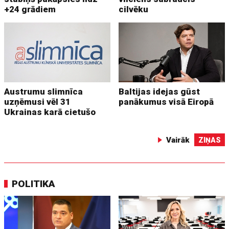
+24 grādiem
cilvēku
Austrumu slimnīca
Baltijas idejas gūst
uzņēmusi vēl 31
panākumus visā Eiropā
Ukrainas karā cietušo
Vairāk
ZIŅAS
POLITIKA