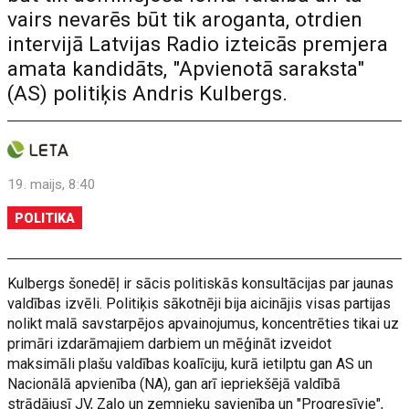
vairs nevarēs būt tik aroganta, otrdien
intervijā Latvijas Radio izteicās premjera
amata kandidāts, "Apvienotā saraksta"
(AS) politiķis Andris Kulbergs.
19. maijs, 8:40
POLITIKA
Kulbergs šonedēļ ir sācis politiskās konsultācijas par jaunas
valdības izvēli. Politiķis sākotnēji bija aicinājis visas partijas
nolikt malā savstarpējos apvainojumus, koncentrēties tikai uz
primāri izdarāmajiem darbiem un mēģināt izveidot
maksimāli plašu valdības koalīciju, kurā ietilptu gan AS un
Nacionālā apvienība (NA), gan arī iepriekšējā valdībā
strādājusī JV, Zaļo un zemnieku savienība un "Progresīvie",