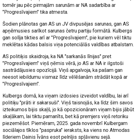
tomēr jau pēc pirmajām sarunām ar NA sadarbība ar
"Progresīvajiem" tika atmesta.
Šodien plānotas gan AS un JV divpusējas sarunas, gan AS
apņēmusies sarīkot sarunas četru partiju formātā. Kulbergs
gan solīja tikties arī ar "Progresīvajiem", pie kuriem vēl tiktu
meklētas kādas balsis viņa potenciālās valdības atbalstam.
AS politiķis skaidroja, ka NA "sarkanās līnijas" pret
"Progresīvajiem" viņš ņēmis vērā, jo AS ar NA ir ilgstoši
sastrādājusies opozīcijā. Viņš apgalvoja, ka pašam gan
neesot iebildumu vismaz līdz vēlēšanām strādāt kopā ar
"Progresīvajiem".
Kulbergs domā, ka viņam izdosies izveidot valdību, lai arī
politiķu "prāti ir sakarsuši". Viņš taisnojās, ka līdz šim savos
izteikumos bijis skaļš, jo kā opozicionāram viņam bijis jābūt
skaļākam, lai tiktu pamanīts, bet kā premjers viņš retoriku
piezemēšot. Piemēram, 2025. gada novembrī Kulbergam
sociālajos tīklos "paspruka" ieraksts, ka viens no Atmodas
līderiem Dainis Īvāns esot pelnījis spļāvienu sejā.