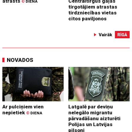
atrasts
Centrāltirgus gaļas
©
DIENA
tirgotājiem atrastas
tirdzniecības vietas
citos paviljonos
Vairāk
RĪGĀ
NOVADOS
Ar pulciņiem vien
Latgalē par deviņu
nepietiek
nelegālo migrantu
©
DIENA
pārvadāšanu aizturēti
Polijas un Latvijas
pilsoņi