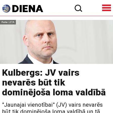
Foto
: LETA
Kulbergs: JV vairs
nevarēs būt tik
dominējoša loma valdībā
"Jaunajai vienotībai" (JV) vairs nevarēs
būt tik dominējoša loma valdībā un tā