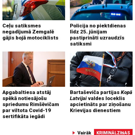
Ceļu satiksmes
Policija no piektdienas
negadījumā Zemgalē
līdz 25. jūnijam
gājis bojā motociklists
pastiprināti uzraudzīs
satiksmi
Apgabaltiesa atstāj
Bartaševiča partijas
Kopā
spēkā notiesājošu
Latvijai
valdes loceklis
spriedumu Rimšēvičam
apcietināts par ziņošanu
par viltota Covid-19
Krievijas dienestiem
sertifikāta iegādi
Vairāk
KRIMINĀLZIŅAS