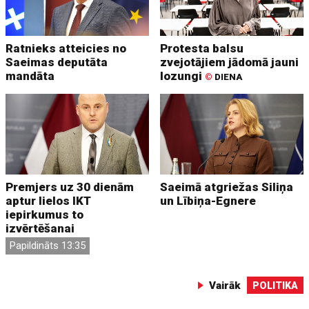
Ratnieks atteicies no
Protesta balsu
Saeimas deputāta
zvejotājiem jādomā jauni
mandāta
lozungi
©
DIENA
Premjers uz 30 dienām
Saeimā atgriežas Siliņa
aptur lielos IKT
un Lībiņa-Egnere
iepirkumus to
izvērtēšanai
Papildināts 13:35
Vairāk
POLITIKA