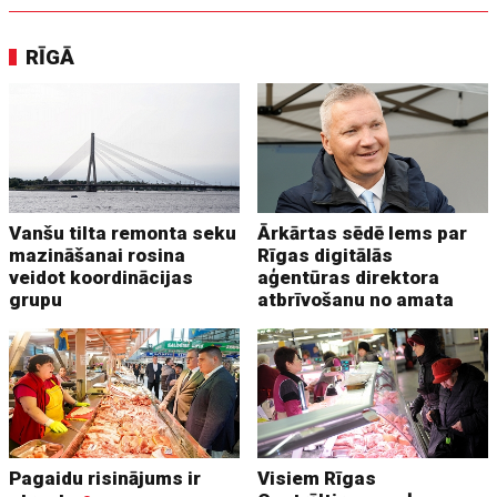
RĪGĀ
Vanšu tilta remonta seku
Ārkārtas sēdē lems par
mazināšanai rosina
Rīgas digitālās
veidot koordinācijas
aģentūras direktora
grupu
atbrīvošanu no amata
Pagaidu risinājums ir
Visiem Rīgas