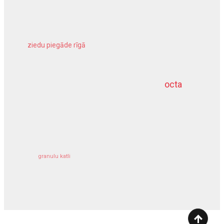
ziedu piegāde rīgā
meliorācijas darbi
octa
dziļurbums
kravu apdrošināšana
granulu katli
siltumsūknis