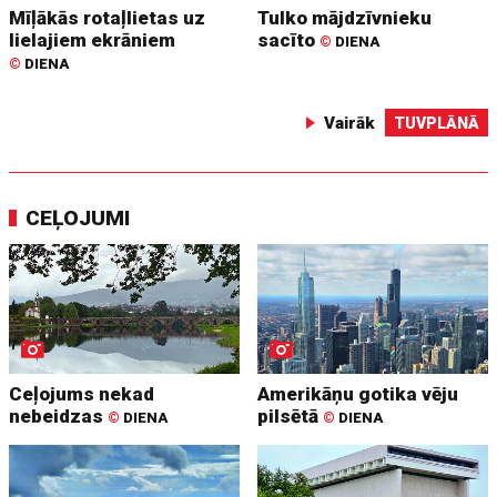
Mīļākās rotaļlietas uz
Tulko mājdzīvnieku
lielajiem ekrāniem
sacīto
©
DIENA
©
DIENA
Vairāk
TUVPLĀNĀ
CEĻOJUMI
Ceļojums nekad
Amerikāņu gotika vēju
nebeidzas
pilsētā
©
DIENA
©
DIENA