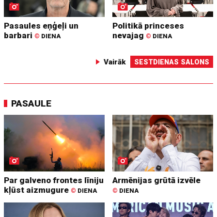
Pasaules eņģeļi un
Politikā princeses
barbari
nevajag
©
DIENA
©
DIENA
Vairāk
SESTDIENAS SALONS
PASAULE
Par galveno frontes līniju
Armēnijas grūtā izvēle
kļūst aizmugure
©
DIENA
©
DIENA