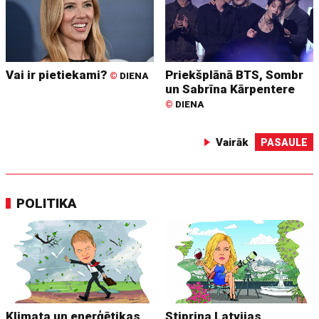
Vai ir pietiekami?
Priekšplānā BTS, Sombr
©
DIENA
un Sabrīna Kārpentere
©
DIENA
Vairāk
PASAULE
POLITIKA
Klimata un enerģētikas
Stiprina Latvijas