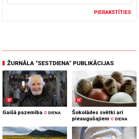
PIERAKSTĪTIES
ŽURNĀLA "SESTDIENA" PUBLIKĀCIJAS
Gaišā pazemība
Šokolādes svētki arī
©
DIENA
pieaugušajiem
©
DIENA