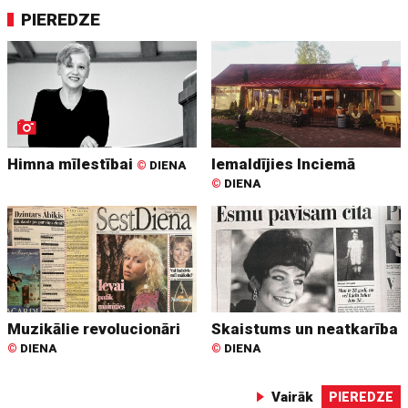
PIEREDZE
Himna mīlestībai
Iemaldījies Inciemā
©
DIENA
©
DIENA
Muzikālie revolucionāri
Skaistums un neatkarība
©
DIENA
©
DIENA
Vairāk
PIEREDZE