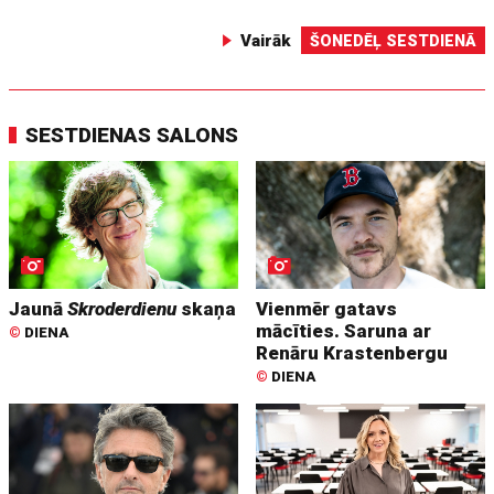
Vairāk
ŠONEDĒĻ SESTDIENĀ
SESTDIENAS SALONS
Jaunā
Skroderdienu
skaņa
Vienmēr gatavs
mācīties. Saruna ar
©
DIENA
Renāru Krastenbergu
©
DIENA