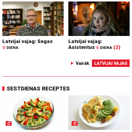
Latvijai vajag: Segas
Latvijai vajag:
Asistentus
(2)
©
DIENA
©
DIENA
Vairāk
LATVIJAI VAJAG
SESTDIENAS RECEPTES