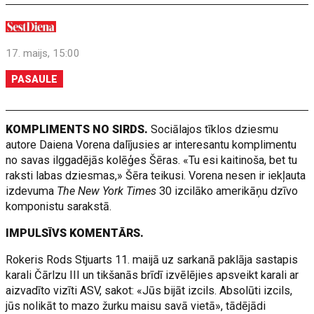
17. maijs, 15:00
PASAULE
KOMPLIMENTS NO SIRDS.
Sociālajos tīklos dziesmu
autore Daiena Vorena dalījusies ar interesantu komplimentu
no savas ilggadējās kolēģes Šēras. «Tu esi kaitinoša, bet tu
raksti labas dziesmas,» Šēra teikusi. Vorena nesen ir iekļauta
izdevuma
The New York Times
30 izcilāko amerikāņu dzīvo
komponistu sarakstā.
IMPULSĪVS KOMENTĀRS.
Rokeris Rods Stjuarts 11. maijā uz sarkanā paklāja sastapis
karali Čārlzu III un tikšanās brīdī izvēlējies apsveikt karali ar
aizvadīto vizīti ASV, sakot: «Jūs bijāt izcils. Absolūti izcils,
jūs nolikāt to mazo žurku maisu savā vietā», tādējādi