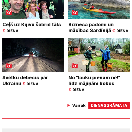
Ceļš uz Kijivu šobrīd tāls
Biznesa padomi un
mācības Sardīnijā
©
DIENA
©
DIENA
Svētku debesis pār
No "lauku pienam nē!"
Ukrainu
līdz mājiņām kokos
©
DIENA
©
DIENA
Vairāk
DIENASGRĀMATA