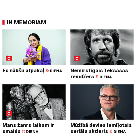
IN MEMORIAM
Es nākšu atpakaļ
Nemirstīgais Teksasas
©
DIENA
reindžers
©
DIENA
Mans žanrs laikam ir
Mūžībā devies iemīļotais
smaids
seriālu aktieris
©
DIENA
©
DIENA