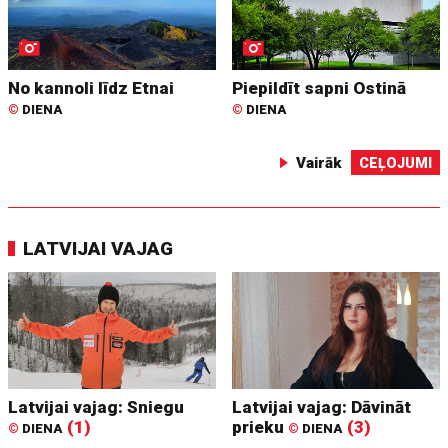
No kannoli līdz Etnai
Piepildīt sapni Ostinā
©
DIENA
©
DIENA
Vairāk
CEĻOJUMI
LATVIJAI VAJAG
Latvijai vajag: Sniegu
Latvijai vajag: Dāvināt
(1)
prieku
(3)
©
DIENA
©
DIENA