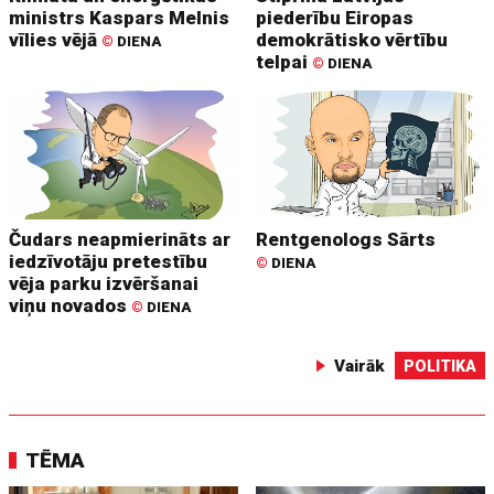
ministrs Kaspars Melnis
piederību Eiropas
vīlies vējā
demokrātisko vērtību
©
DIENA
telpai
©
DIENA
Čudars neapmierināts ar
Rentgenologs Sārts
iedzīvotāju pretestību
©
DIENA
vēja parku izvēršanai
viņu novados
©
DIENA
Vairāk
POLITIKA
TĒMA