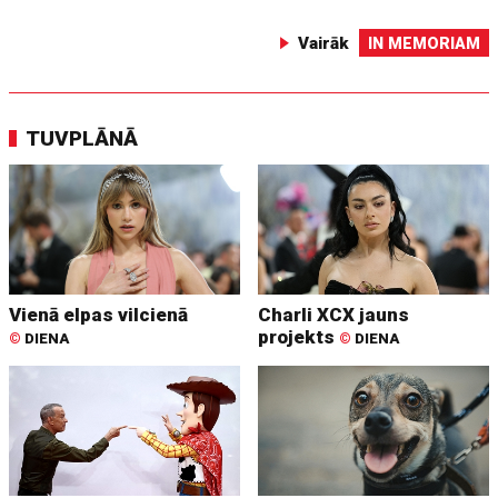
Vairāk
IN MEMORIAM
TUVPLĀNĀ
Vienā elpas vilcienā
Charli XCX jauns
projekts
©
DIENA
©
DIENA