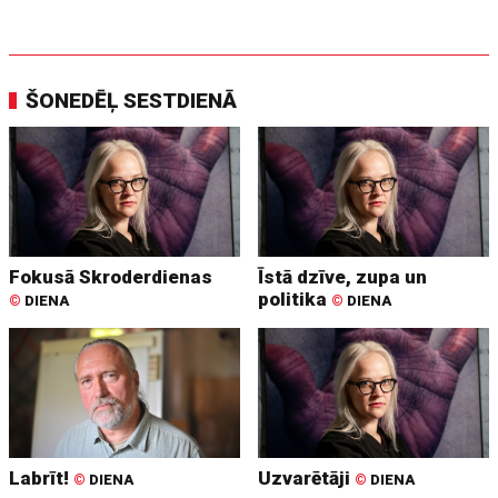
ŠONEDĒĻ SESTDIENĀ
Fokusā Skroderdienas
Īstā dzīve, zupa un
politika
©
DIENA
©
DIENA
Labrīt!
Uzvarētāji
©
DIENA
©
DIENA