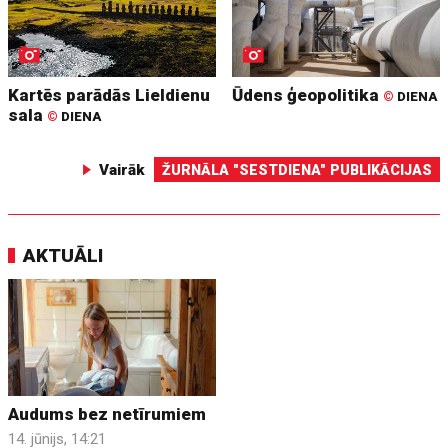
Kartēs parādās Lieldienu
Ūdens ģeopolitika
©
DIENA
sala
©
DIENA
Vairāk
ŽURNĀLA "SESTDIENA" PUBLIKĀCIJAS
AKTUĀLI
Audums bez netīrumiem
14. jūnijs, 14:21