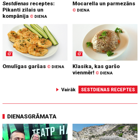
Sestdienas
receptes:
Mocarella un parmezāns
Pikanti zilais un
©
DIENA
kompānija
©
DIENA
Omulīgas garšas
Klasika, kas garšo
©
DIENA
vienmēr!
©
DIENA
Vairāk
SESTDIENAS RECEPTES
DIENASGRĀMATA