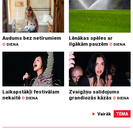
Audums bez netīrumiem
Lēnākas spēles ar
ilgākām pauzēm
©
DIENA
©
DIENA
Laikapstākļi festivālam
Zvaigžņu salidojums
nekaitē
grandiozās kāzās
©
DIENA
©
DIENA
Vairāk
TĒMA