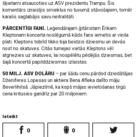
šķietami atsaucoties uz ASV prezidentu Trampu. Šis
komentārs izraisījis smieklus no tuvumā stāvošajiem, tomēr
karalis saglabājis savu neitralitāti.
PĀRCENTĪGI FANI.
Leģendārajam ģitāristam Ērikam
Kleptonam koncerta noslēgumā kāds fans iemetis ar vinila
plati. Kleptons tobrīd tikko bija beidzis dziesmu un devās
nost no skatuves. Citās turnejas vietās Kleptons vēl
atgriezies uz skatuves, lai nospēlētu pēdējās dziesmas, bet
šajā koncertā papilddziesmas izlaistas.
50 MILJ. ASV DOLĀRU
– par šādu cenu pārdod dziedātājas
Dženiferes Lopesas un aktiera Bena Afleka dalīto māju
Beverlihilsā. Jāpiezīmē, ka kopš mājas ievietošanas tirgū
cena kritusies gandrīz par 20 miljoniem.
Ieteikt
0
0