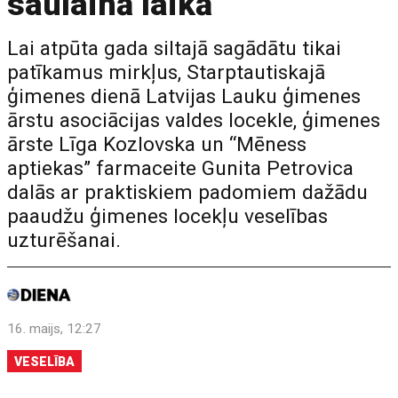
saulainā laikā
Lai atpūta gada siltajā sagādātu tikai
patīkamus mirkļus, Starptautiskajā
ģimenes dienā Latvijas Lauku ģimenes
ārstu asociācijas valdes locekle, ģimenes
ārste Līga Kozlovska un “Mēness
aptiekas” farmaceite Gunita Petrovica
dalās ar praktiskiem padomiem dažādu
paaudžu ģimenes locekļu veselības
uzturēšanai.
16. maijs, 12:27
VESELĪBA