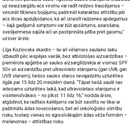
uz neaizsargātu acs virsmu var radīt redzes traucējumus –
veicināt tīklenes bojājumu, paātrināt kataraktas attīstību jeb
acs lēcas apduļķošanos, kā arī izraisīt radzenes apdegumus
– šajā gadījumā simptomi var būt apsārtums, asarošana,
svešķermeņa sajūta acī un pastiprināta jutība pret gaismu,”
uzsver ārste.
Līga Kozlovska skaidro – lai arī vēlamies saulaino laiku
izbaudīt pēc iespējas vairāk, bez atbilstošas aizsardzības –
piemērota apģērba un saules aizsarglīdzekļa ar vismaz SPF
50+ un aizsardzību pret ultravioleto starojumu (gan UVA, gan
UVB stariem), tiešos saules staros nevajadzētu uzturēties
ilgāk par 15 līdz 20 minūtēm dienā. “Tāpat tiešā saulē nav
ieteicams uzturēties laikā, kad ultravioletais starojums ir
visintensīvākais – no plkst. 11 līdz 16,” norāda ārste,
atgādinot, ka radītais kaitējums var būt saistīts ne tikai ar
paātrinātu ādas novecošanos, bet arī onkoloģisko slimību
risku, tostarp vienas no agresīvākajām ādas vēža formām –
melanomas – attīstības risku.