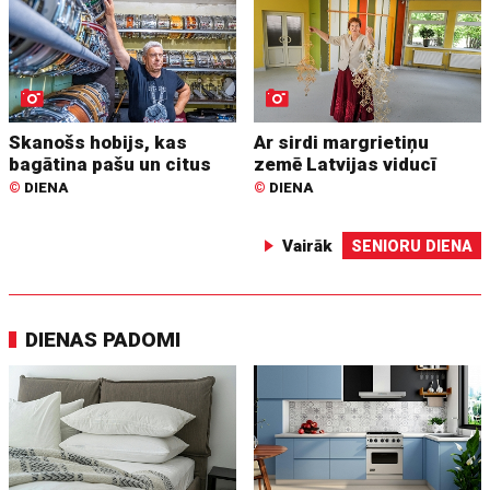
Skanošs hobijs, kas
Ar sirdi margrietiņu
bagātina pašu un citus
zemē Latvijas viducī
©
DIENA
©
DIENA
Vairāk
SENIORU DIENA
DIENAS PADOMI