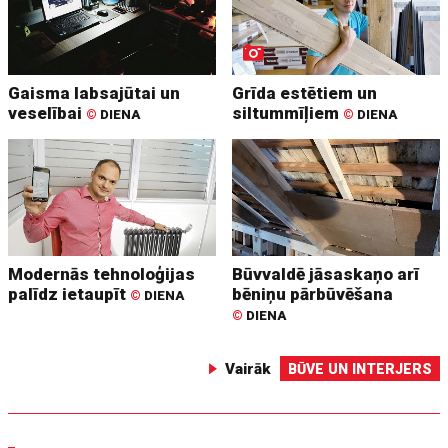
Gaisma labsajūtai un
Grīda estētiem un
veselībai
siltummīļiem
©
DIENA
©
DIENA
Modernās tehnoloģijas
Būvvaldē jāsaskaņo arī
palīdz ietaupīt
bēniņu pārbūvēšana
©
DIENA
©
DIENA
Vairāk
BŪVE UN INTERJERS