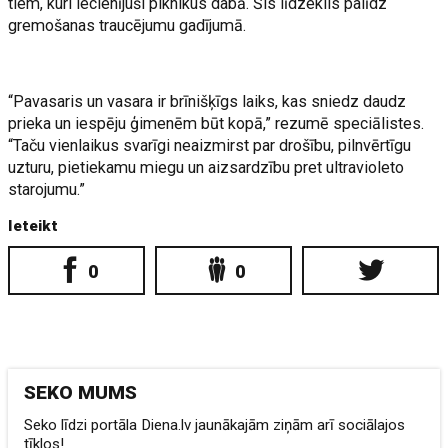
tiem, kuri iecienījuši piknikus dabā. Šis līdzeklis palīdz
gremošanas traucējumu gadījumā.
“Pavasaris un vasara ir brīnišķīgs laiks, kas sniedz daudz
prieka un iespēju ģimenēm būt kopā,” rezumē speciālistes.
“Taču vienlaikus svarīgi neaizmirst par drošību, pilnvērtīgu
uzturu, pietiekamu miegu un aizsardzību pret ultravioleto
starojumu.”
Ieteikt
0
0
SEKO MUMS
Seko līdzi portāla Diena.lv jaunākajām ziņām arī sociālajos
tīklos!