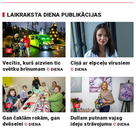
LAIKRAKSTA DIENA PUBLIKĀCIJAS
Vecītis, kurš aizvien tic
Cīņā ar elpceļu vīrusiem
svētku brīnumam
©
DIENA
©
DIENA
Gan čaklām rokām, gan
Dullam putnam vajag
dvēselei
ideju strāvojumu
©
DIENA
©
DIENA