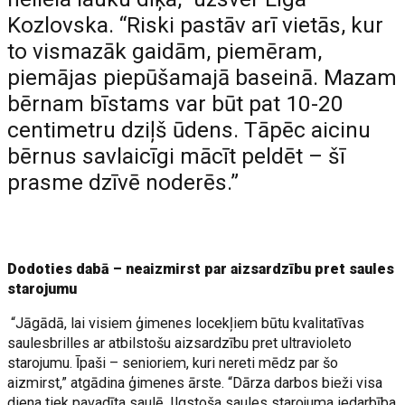
Kozlovska. “Riski pastāv arī vietās, kur
to vismazāk gaidām, piemēram,
piemājas piepūšamajā baseinā. Mazam
bērnam bīstams var būt pat 10-20
centimetru dziļš ūdens. Tāpēc aicinu
bērnus savlaicīgi mācīt peldēt – šī
prasme dzīvē noderēs.”
Dodoties dabā – neaizmirst par aizsardzību pret saules
starojumu
“Jāgādā, lai visiem ģimenes locekļiem būtu kvalitatīvas
saulesbrilles ar atbilstošu aizsardzību pret ultravioleto
starojumu. Īpaši – senioriem, kuri nereti mēdz par šo
aizmirst,” atgādina ģimenes ārste. “Dārza darbos bieži visa
diena tiek pavadīta saulē. Ilgstoša saules starojuma iedarbība