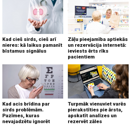
Kad cieš sirds, cieš arī
Zāļu pieejamība aptiekās
nieres: kā laikus pamanīt
un rezervācija internetā:
bīstamus signālus
ieviests ērts rīks
pacientiem
Kad acis brīdina par
Turpmāk vienuviet varēs
sirds problēmām.
pierakstīties pie ārsta,
Pazīmes, kuras
apskatīt analīzes un
nevajadzētu ignorēt
rezervēt zāles