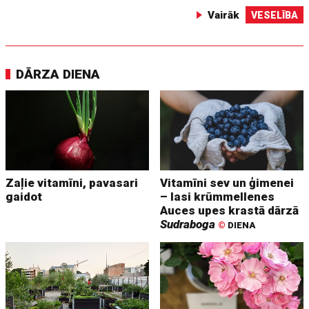
Vairāk
VESELĪBA
DĀRZA DIENA
Zaļie vitamīni, pavasari
Vitamīni sev un ģimenei
gaidot
– lasi krūmmellenes
Auces upes krastā dārzā
Sudraboga
©
DIENA