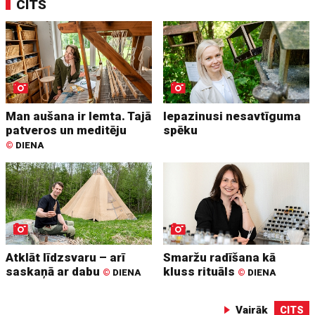
CITS
Man aušana ir lemta. Tajā
Iepazinusi nesavtīguma
patveros un meditēju
spēku
©
DIENA
Atklāt līdzsvaru – arī
Smaržu radīšana kā
saskaņā ar dabu
kluss rituāls
©
DIENA
©
DIENA
Vairāk
CITS