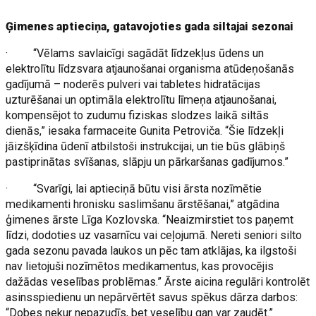
Ģimenes aptieciņa, gatavojoties gada siltajai sezonai
· “Vēlams savlaicīgi sagādāt līdzekļus ūdens un
elektrolītu līdzsvara atjaunošanai organisma atūdeņošanās
gadījumā – noderēs pulveri vai tabletes hidratācijas
uzturēšanai un optimāla elektrolītu līmeņa atjaunošanai,
kompensējot to zudumu fiziskas slodzes laikā siltās
dienās,” iesaka farmaceite Gunita Petroviča. “Šie līdzekļi
jāizšķīdina ūdenī atbilstoši instrukcijai, un tie būs glābiņš
pastiprinātas svīšanas, slāpju un pārkaršanas gadījumos.”
· “Svarīgi, lai aptieciņā būtu visi ārsta nozīmētie
medikamenti hronisku saslimšanu ārstēšanai,” atgādina
ģimenes ārste Līga Kozlovska. “Neaizmirstiet tos paņemt
līdzi, dodoties uz vasarnīcu vai ceļojumā. Nereti seniori silto
gada sezonu pavada laukos un pēc tam atklājas, ka ilgstoši
nav lietojuši nozīmētos medikamentus, kas provocējis
dažādas veselības problēmas.” Ārste aicina regulāri kontrolēt
asinsspiedienu un nepārvērtēt savus spēkus dārza darbos:
“Dobes nekur nepazudīs, bet veselību gan var zaudēt.”