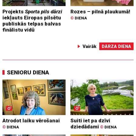
Projekts
Sporta pils dārzi
Rozes – pilnā plaukumā!
iekļauts Eiropas pilsētu
©
DIENA
publiskās telpas balvas
finālistu vidū
Vairāk
DĀRZA DIENA
SENIORU DIENA
Atrodot laiku vērošanai
Suiti iet pa dzīvi
dziedādami
©
DIENA
©
DIENA