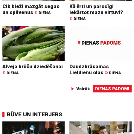
Cik bieži mazgāt segas
Kā ērti un parocīgi
un spilvenus
iekārtot mazu virtuvi?
©
DIENA
©
DIENA
Alveja brūču dziedēšanai
Daudzkrāsainas
Lieldienu olas
©
DIENA
©
DIENA
Vairāk
DIENAS PADOMI
BŪVE UN INTERJERS