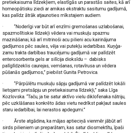
pretiekaisuma līdzekļiem, elastīgās un parastās saites, kā arī
homeopātisku ziedi ar arnikas ekstraktu sasitumu gadījumā,
kas palīdz ātrāk atjaunoties mīkstajiem audiem.
· “Noderīgi var būt arī enzīmi gremošanas uzlabošanai,
spazmolītiskie līdzekļi vēdera vai muskuļu spazmu
mazināšanai, kā arī mitrinoši acu pilieni acu kairinājuma
gadījumos pēc saules, vēja vai putekļu iedarbības. Kuņģa-
zarnu trakta darbības traucējumu gadījumā var palīdzēt
enterosorbenta gels ar silīcija dioksīdu – dabisks
palīglīdzeklis caurejas, vemšanas, rotavīrusa un vēdera
pūšanās gadījumos,” piebilst Gunita Petrovica.
· “Pārpūlētu muskuļu sāpju gadījumā var palīdzēt lokāli
lietojami pretsāpju un pretiekaisuma līdzekļi,” saka Līga
Kozlovska. “Taču, ja tie satur aktīvo vielu diklofenaka nātriju,
pēc uzklāšanas konkrēto ādas vietu nedrīkst pakļaut saules
staru iedarbībai, lai nerastos apdegumi.”
· Ārste atgādina, ka mājas aptieciņā vienmēr jābūt arī
sirds pilieniem un preparātam, kas satur diosmektītu, īpaši