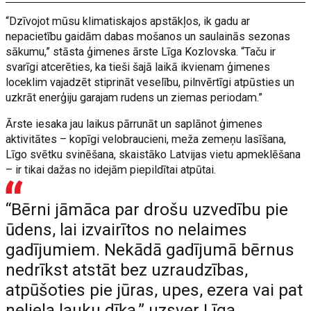
“Dzīvojot mūsu klimatiskajos apstākļos, ik gadu ar
nepacietību gaidām dabas mošanos un saulainās sezonas
sākumu,” stāsta ģimenes ārste Līga Kozlovska. “Taču ir
svarīgi atcerēties, ka tieši šajā laikā ikvienam ģimenes
loceklim vajadzēt stiprināt veselību, pilnvērtīgi atpūsties un
uzkrāt enerģiju garajam rudens un ziemas periodam.”
Ārste iesaka jau laikus pārrunāt un saplānot ģimenes
aktivitātes – kopīgi velobraucieni, meža zemeņu lasīšana,
Līgo svētku svinēšana, skaistāko Latvijas vietu apmeklēšana
– ir tikai dažas no idejām piepildītai atpūtai.
“Bērni jāmāca par drošu uzvedību pie
ūdens, lai izvairītos no nelaimes
gadījumiem. Nekādā gadījumā bērnus
nedrīkst atstāt bez uzraudzības,
atpūšoties pie jūras, upes, ezera vai pat
neliela lauku dīķa,” uzsver Līga