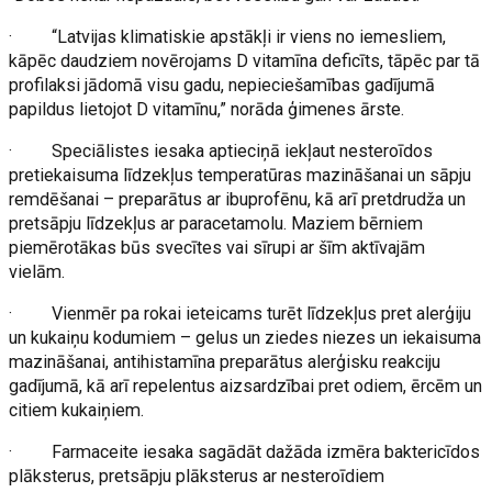
· “Latvijas klimatiskie apstākļi ir viens no iemesliem,
kāpēc daudziem novērojams D vitamīna deficīts, tāpēc par tā
profilaksi jādomā visu gadu, nepieciešamības gadījumā
papildus lietojot D vitamīnu,” norāda ģimenes ārste.
· Speciālistes iesaka aptieciņā iekļaut nesteroīdos
pretiekaisuma līdzekļus temperatūras mazināšanai un sāpju
remdēšanai – preparātus ar ibuprofēnu, kā arī pretdrudža un
pretsāpju līdzekļus ar paracetamolu. Maziem bērniem
piemērotākas būs svecītes vai sīrupi ar šīm aktīvajām
vielām.
· Vienmēr pa rokai ieteicams turēt līdzekļus pret alerģiju
un kukaiņu kodumiem – gelus un ziedes niezes un iekaisuma
mazināšanai, antihistamīna preparātus alerģisku reakciju
gadījumā, kā arī repelentus aizsardzībai pret odiem, ērcēm un
citiem kukaiņiem.
· Farmaceite iesaka sagādāt dažāda izmēra baktericīdos
plāksterus, pretsāpju plāksterus ar nesteroīdiem