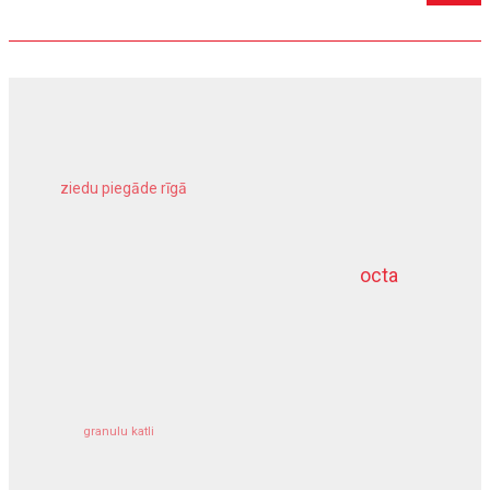
ziedu piegāde rīgā
meliorācijas darbi
octa
dziļurbums
kravu apdrošināšana
granulu katli
siltumsūknis