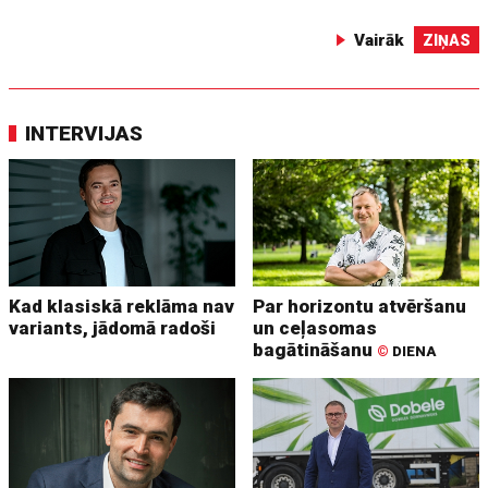
Vairāk
ZIŅAS
INTERVIJAS
Kad klasiskā reklāma nav
Par horizontu atvēršanu
variants, jādomā radoši
un ceļasomas
bagātināšanu
©
DIENA