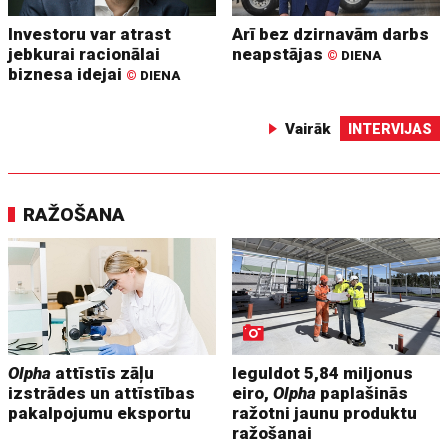
Investoru var atrast
Arī bez dzirnavām darbs
jebkurai racionālai
neapstājas
©
DIENA
biznesa idejai
©
DIENA
Vairāk
INTERVIJAS
RAŽOŠANA
Olpha
attīstīs zāļu
Ieguldot 5,84 miljonus
izstrādes un attīstības
eiro,
Olpha
paplašinās
pakalpojumu eksportu
ražotni jaunu produktu
ražošanai