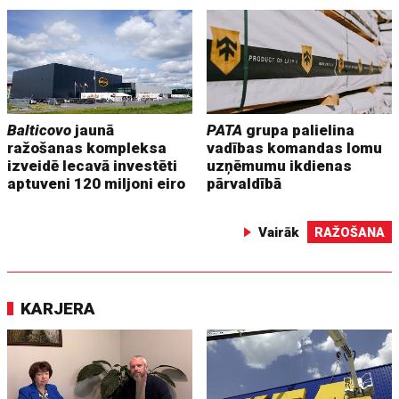
Balticovo
jaunā
PATA
grupa palielina
ražošanas kompleksa
vadības komandas lomu
izveidē Iecavā investēti
uzņēmumu ikdienas
aptuveni 120 miljoni eiro
pārvaldībā
Vairāk
RAŽOŠANA
KARJERA