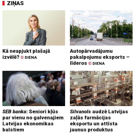
ZIŅAS
Kā neapjukt plašajā
Autopārvadājumu
izvēlē?
pakalpojumu eksports –
©
DIENA
līderos
©
DIENA
SEB banka
: Seniori kļūs
Silvanols
audzē Latvijas
par vienu no galvenajiem
zaļās farmācijas
Latvijas ekonomikas
eksportu un attīsta
balstiem
jaunus produktus