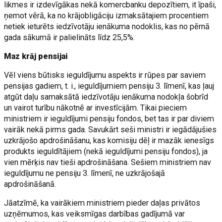
likmes ir izdevīgākas nekā komercbanku depozītiem, it īpaši,
ņemot vērā, ka no krājobligāciju izmaksātajiem procentiem
netiek ieturēts iedzīvotāju ienākuma nodoklis, kas no pērnā
gada sākumā ir palielināts līdz 25,5%.
Maz krāj pensijai
Vēl viens būtisks ieguldījumu aspekts ir rūpes par saviem
pensijas gadiem, t. i., ieguldījumiem pensiju 3. līmenī, kas ļauj
atgūt daļu samaksātā iedzīvotāju ienākuma nodokļa šobrīd
un vairot turību nākotnē ar investīcijām. Tikai pieciem
ministriem ir ieguldījumi pensiju fondos, bet tas ir par diviem
vairāk nekā pirms gada. Savukārt seši ministri ir iegādājušies
uzkrājošo apdrošināšanu, kas komisiju dēļ ir mazāk ienesīgs
produkts ieguldītājiem (nekā ieguldījumi pensiju fondos), ja
vien mērķis nav tieši apdrošināšana. Sešiem ministriem nav
ieguldījumu ne pensiju 3. līmenī, ne uzkrājošajā
apdrošināšanā.
Jāatzīmē, ka vairākiem ministriem pieder daļas privātos
uzņēmumos, kas veiksmīgas darbības gadījumā var