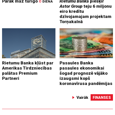
Pārāk maz turīgo
Rietumu Banka
piešķir
©
DIENA
Astor Group
teju 6 miljonu
eiro kredītu
dzīvojamajam projektam
Torņakalnā
Rietumu Banka kļūst par
Pasaules Banka
Amerikas Tirdzniecības
pasaules ekonomikai
palātas Premium
šogad prognozē vājāko
Partneri
izaugsmi kopš
koronavīrusa pandēmijas
Vairāk
FINANSES