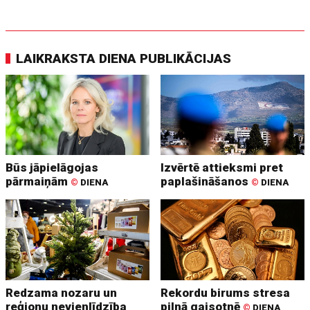
LAIKRAKSTA DIENA PUBLIKĀCIJAS
Būs jāpielāgojas
Izvērtē attieksmi pret
pārmaiņām
paplašināšanos
©
DIENA
©
DIENA
Redzama nozaru un
Rekordu birums stresa
reģionu nevienlīdzība
pilnā gaisotnē
©
DIENA