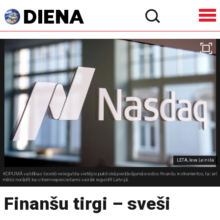
LETA, Ieva Leiniša
KOPUMĀ valdības locekļi neiegulda vietējos publiskā piedāvājumā esošos finanšu instrumentos, lai arī
mēdz norādīt, ka citiem nepieciešams vairāk ieguldīt Latvijā.
Finanšu tirgi – sveši