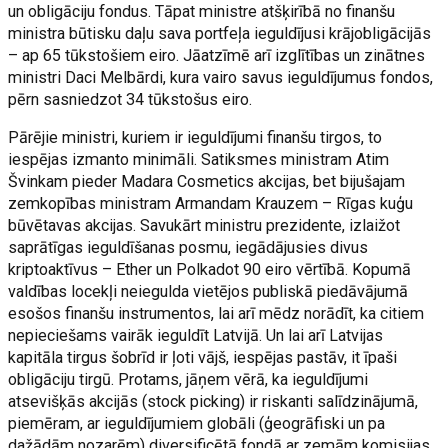
un obligāciju fondus. Tāpat ministre atšķirībā no finanšu
ministra būtisku daļu sava portfeļa ieguldījusi krājobligācijās
– ap 65 tūkstošiem eiro. Jāatzīmē arī izglītības un zinātnes
ministri Daci Melbārdi, kura vairo savus ieguldījumus fondos,
pērn sasniedzot 34 tūkstošus eiro.
Pārējie ministri, kuriem ir ieguldījumi finanšu tirgos, to
iespējas izmanto minimāli. Satiksmes ministram Atim
Švinkam pieder Madara Cosmetics akcijas, bet bijušajam
zemkopības ministram Armandam Krauzem – Rīgas kuģu
būvētavas akcijas. Savukārt ministru prezidente, izlaižot
saprātīgas ieguldīšanas posmu, iegādājusies divus
kriptoaktīvus – Ether un Polkadot 90 eiro vērtībā. Kopumā
valdības locekļi neiegulda vietējos publiskā piedāvājumā
esošos finanšu instrumentos, lai arī mēdz norādīt, ka citiem
nepieciešams vairāk ieguldīt Latvijā. Un lai arī Latvijas
kapitāla tirgus šobrīd ir ļoti vājš, iespējas pastāv, it īpaši
obligāciju tirgū. Protams, jāņem vērā, ka ieguldījumi
atsevišķās akcijās (stock picking) ir riskanti salīdzinājumā,
piemēram, ar ieguldījumiem globāli (ģeogrāfiski un pa
dažādām nozarēm) diversificētā fondā ar zemām komisijas