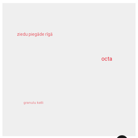
ziedu piegāde rīgā
meliorācijas darbi
octa
dziļurbums
kravu apdrošināšana
granulu katli
siltumsūknis