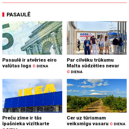
PASAULĒ
Pasaulē ir atvēries eiro
Par cilvēku trūkumu
valūtas logs
Malta sūdzēties nevar
©
DIENA
©
DIENA
Preču zīme ir tās
Cer uz tūrismam
īpašnieka vizītkarte
veiksmīgu vasaru
©
DIENA