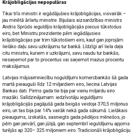
Krājobligācijas nepopulāras
Tikai trīs ministri ir iegādājušies krājobligācijas, visvairāk –
jau minētā ārlietu ministre. Bijušais aizsardzības ministrs
Andris Sprūds ieguldījis krājobligācijās piecus tūkstošus
eiro, bet Ministru prezidente pērn iegādājusies
krājobligācijas par trim tūkstošiem eiro, kaut gan joprojām
lielāko daļu savu uzkrājumu tur bankā. Līdzīgi arī liela daļa
citu ministru, kuriem ir uzkrājumi, savu naudu tur bankās,
nesaņemot par to procentus vai saņemot mazus procentu
maksājumus.
Latvijas mājsaimniecību noguldījumi komercbankās šā gada
martā pieauguši līdz 12 miljardiem eiro, liecina Latvijas
Bankas dati. Pirms gada tie bija par vienu miljardu eiro
mazāki. Salīdzinājumam: iedzīvotāju ieguldījumi
krājobligācijās pagājušā gada beigās veidoja 370,5 miljonus
eiro, un tas bija par 14% vairāk nekā gada sākumā. Lielākais
pieaugums, izskatās, sasniegts gada pēdējos mēnešos, jo
pērn gan janvārī, gan jūlijā, gan septembrī ieguldījumu apjoms
turējās ap 320– 325 miljoniem eiro. Tradicionāli krājobligāciju