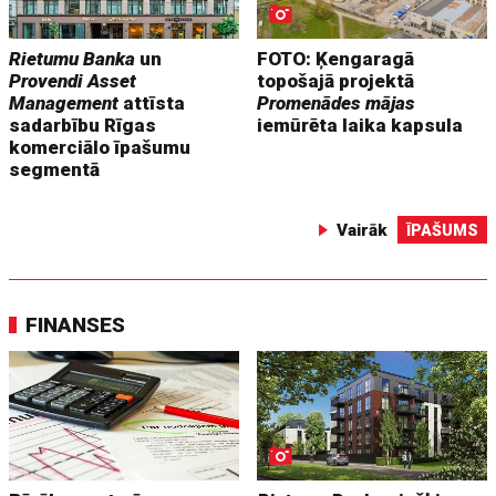
Rietumu Banka
un
FOTO: Ķengaragā
Provendi Asset
topošajā projektā
Management
attīsta
Promenādes mājas
sadarbību Rīgas
iemūrēta laika kapsula
komerciālo īpašumu
segmentā
Vairāk
ĪPAŠUMS
FINANSES