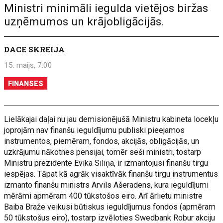
Ministri minimāli iegulda vietējos biržas
uzņēmumos un krājobligācijās.
DACE SKREIJA
15. maijs, 7:00
FINANSES
Lielākajai daļai nu jau demisionējušā Ministru kabineta locekļu
joprojām nav finanšu ieguldījumu publiski pieejamos
instrumentos, piemēram, fondos, akcijās, obligācijās, un
uzkrājumu nākotnes pensijai, tomēr seši ministri, tostarp
Ministru prezidente Evika Siliņa, ir izmantojusi finanšu tirgu
iespējas. Tāpat kā agrāk visaktīvāk finanšu tirgu instrumentus
izmanto finanšu ministrs Arvils Ašeradens, kura ieguldījumi
mērāmi apmēram 400 tūkstošos eiro. Arī ārlietu ministre
Baiba Braže veikusi būtiskus ieguldījumus fondos (apmēram
50 tūkstošus eiro), tostarp izvēloties Swedbank Robur akciju