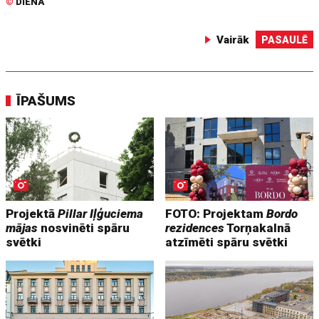
©
DIENA
Vairāk
PASAULĒ
ĪPAŠUMS
Projektā
Pillar Iļģuciema
FOTO: Projektam
Bordo
mājas
nosvinēti spāru
rezidences
Torņakalnā
svētki
atzīmēti spāru svētki