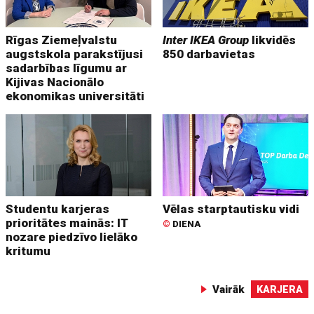
Rīgas Ziemeļvalstu
Inter IKEA Group
likvidēs
augstskola parakstījusi
850 darbavietas
sadarbības līgumu ar
Kijivas Nacionālo
ekonomikas universitāti
Studentu karjeras
Vēlas starptautisku vidi
prioritātes mainās: IT
©
DIENA
nozare piedzīvo lielāko
kritumu
Vairāk
KARJERA