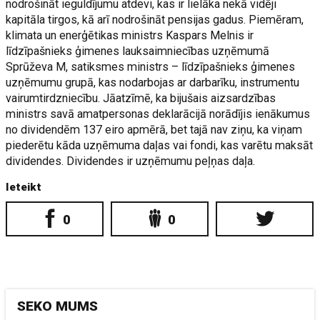
nodrošināt ieguldījumu atdevi, kas ir lielāka nekā vidēji
kapitāla tirgos, kā arī nodrošināt pensijas gadus. Piemēram,
klimata un enerģētikas ministrs Kaspars Melnis ir
līdzīpašnieks ģimenes lauksaimniecības uzņēmumā
Sprūževa M, satiksmes ministrs – līdzīpašnieks ģimenes
uzņēmumu grupā, kas nodarbojas ar darbarīku, instrumentu
vairumtirdzniecību. Jāatzīmē, ka bijušais aizsardzības
ministrs savā amatpersonas deklarācijā norādījis ienākumus
no dividendēm 137 eiro apmērā, bet tajā nav ziņu, ka viņam
piederētu kāda uzņēmuma daļas vai fondi, kas varētu maksāt
dividendes. Dividendes ir uzņēmumu peļņas daļa.
Ieteikt
0
0
SEKO MUMS