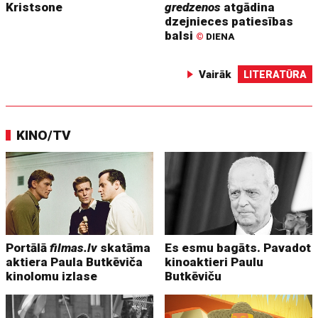
Kristsone
gredzenos
atgādina
dzejnieces patiesības
balsi
©
DIENA
Vairāk
LITERATŪRA
KINO/TV
Portālā
filmas.lv
skatāma
Es esmu bagāts. Pavadot
aktiera Paula Butkēviča
kinoaktieri Paulu
kinolomu izlase
Butkēviču