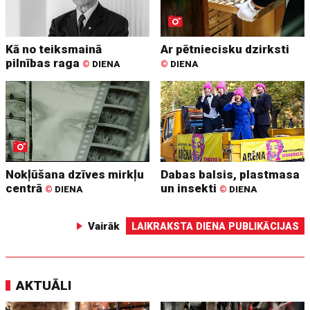
Kā no teiksmainā
Ar pētniecisku dzirksti
pilnības raga
©
DIENA
©
DIENA
Nokļūšana dzīves mirkļu
Dabas balsis, plastmasa
centrā
un insekti
©
DIENA
©
DIENA
Vairāk
LAIKRAKSTA DIENA PUBLIKĀCIJAS
AKTUĀLI