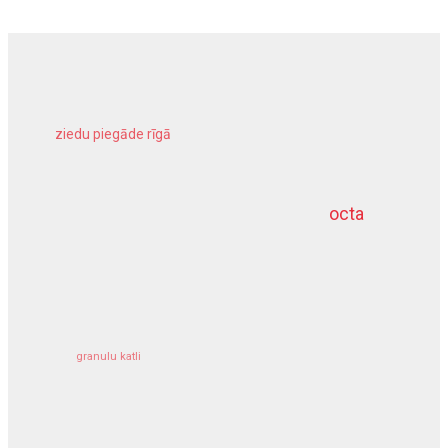
ziedu piegāde rīgā
meliorācijas darbi
octa
dziļurbums
kravu apdrošināšana
granulu katli
siltumsūknis