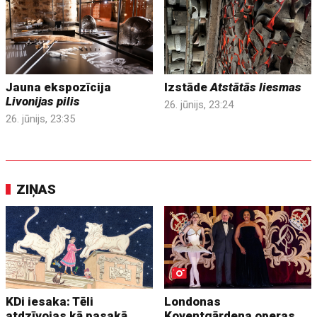
Jauna ekspozīcija
Izstāde
Atstātās liesmas
Livonijas pilis
26. jūnijs, 23:24
26. jūnijs, 23:35
ZIŅAS
KDi iesaka: Tēli
Londonas
atdzīvojas kā pasakā
Koventgārdena operas