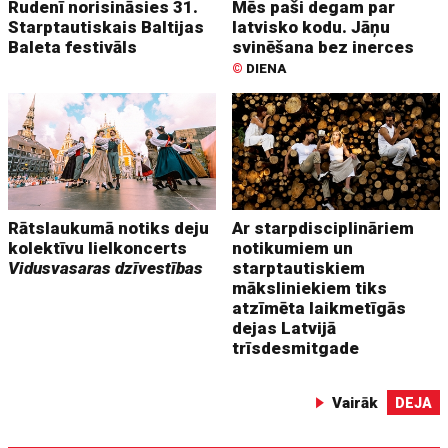
Rudenī norisināsies 31.
Mēs paši degam par
Starptautiskais Baltijas
latvisko kodu. Jāņu
Baleta festivāls
svinēšana bez inerces
©
DIENA
Rātslaukumā notiks deju
Ar starpdisciplināriem
kolektīvu lielkoncerts
notikumiem un
Vidusvasaras dzīvestības
starptautiskiem
māksliniekiem tiks
atzīmēta laikmetīgās
dejas Latvijā
trīsdesmitgade
Vairāk
DEJA