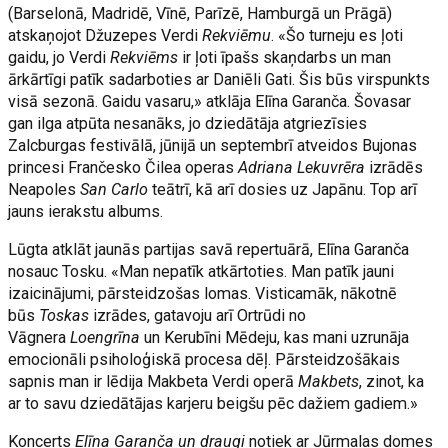
(Barselonā, Madridē, Vīnē, Parīzē, Hamburgā un Prāgā)
atskaņojot Džuzepes Verdi
Rekviēmu
. «Šo turneju es ļoti
gaidu, jo Verdi
Rekviēms
ir ļoti īpašs skaņdarbs un man
ārkārtīgi patīk sadarboties ar Daniēli Gati. Šis būs virspunkts
visā sezonā. Gaidu vasaru,» atklāja Elīna Garanča. Šovasar
gan ilga atpūta nesanāks, jo dziedātāja atgriezīsies
Zalcburgas festivālā, jūnijā un septembrī atveidos Bujonas
princesi Frančesko Čilea operas
Adriana Lekuvrēra
izrādēs
Neapoles
San Carlo
teātrī, kā arī dosies uz Japānu. Top arī
jauns ierakstu albums.
Lūgta atklāt jaunās partijas savā repertuārā, Elīna Garanča
nosauc Tosku. «Man nepatīk atkārtoties. Man patīk jauni
izaicinājumi, pārsteidzošas lomas. Visticamāk, nākotnē
būs
Toskas
izrādes, gatavoju arī Ortrūdi no
Vāgnera
Loengrīna
un Kerubīni Mēdeju, kas mani uzrunāja
emocionāli psiholoģiskā procesa dēļ. Pārsteidzošākais
sapnis man ir lēdija Makbeta Verdi operā
Makbets
, zinot, ka
ar to savu dziedātājas karjeru beigšu pēc dažiem gadiem.»
Koncerts
Elīna Garanča un draugi
notiek ar Jūrmalas domes