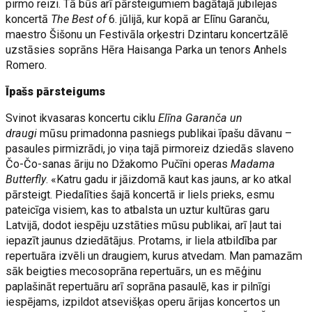
pirmo reizi. Tā būs arī pārsteigumiem bagātajā jubilejas
koncertā
The Best of
6. jūlijā, kur kopā ar Elīnu Garanču,
maestro Šišonu un Festivāla orķestri Dzintaru koncertzālē
uzstāsies soprāns Hēra Haisanga Parka un tenors Anhels
Romero.
Īpašs pārsteigums
Svinot ikvasaras koncertu ciklu
Elīna Garanča un
draugi
mūsu primadonna pasniegs publikai īpašu dāvanu –
pasaules pirmizrādi, jo viņa tajā pirmoreiz dziedās slaveno
Čo-Čo-sanas āriju no Džakomo Pučīni operas
Madama
Butterfly
. «Katru gadu ir jāizdomā kaut kas jauns, ar ko atkal
pārsteigt. Piedalīties šajā koncertā ir liels prieks, esmu
pateicīga visiem, kas to atbalsta un uztur kultūras garu
Latvijā, dodot iespēju uzstāties mūsu publikai, arī ļaut tai
iepazīt jaunus dziedātājus. Protams, ir liela atbildība par
repertuāra izvēli un draugiem, kurus atvedam. Man pamazām
sāk beigties mecosoprāna repertuārs, un es mēģinu
paplašināt repertuāru arī soprāna pasaulē, kas ir pilnīgi
iespējams, izpildot atsevišķas operu ārijas koncertos un