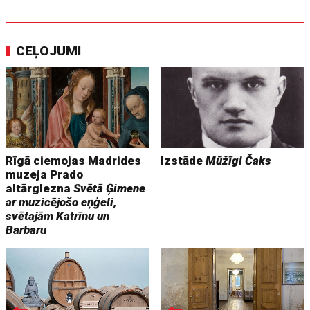
CEĻOJUMI
Rīgā ciemojas Madrides
Izstāde
Mūžīgi Čaks
muzeja Prado
altārglezna
Svētā Ģimene
ar muzicējošo eņģeli,
svētajām Katrīnu un
Barbaru