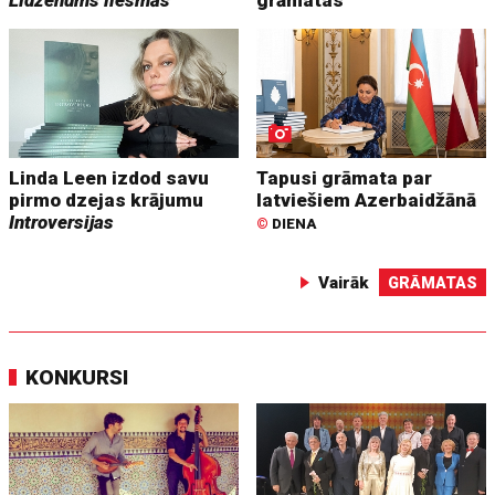
Linda Leen izdod savu
Tapusi grāmata par
pirmo dzejas krājumu
latviešiem Azerbaidžānā
Introversijas
©
DIENA
Vairāk
GRĀMATAS
KONKURSI