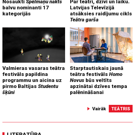
Nosaukti
Spēlmaņu nakts
Par teātri, dzīvi un laiku.
balvu nominanti 17
Latvijas Televīzijā
kategorijās
atsāksies raidījumu cikls
Teātra garša
Valmieras vasaras teātra
Starptautiskais jaunā
festivāls papildina
teātra festivāls
Homo
programmu un aicina uz
Novus
būs veltīts
pirmo Baltijas
Studentu
apzinātai dzīves tempa
šķūni
palēnināšanai
Vairāk
TEĀTRIS
LITERATŪRA