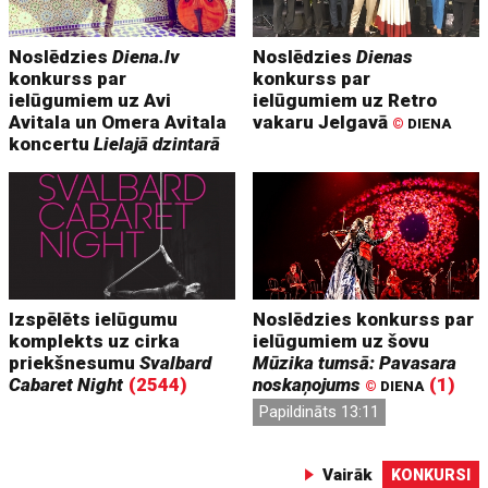
Noslēdzies
Diena.lv
Noslēdzies
Dienas
konkurss par
konkurss par
ielūgumiem uz Avi
ielūgumiem uz Retro
Avitala un Omera Avitala
vakaru Jelgavā
©
DIENA
koncertu
Lielajā dzintarā
Izspēlēts ielūgumu
Noslēdzies konkurss par
komplekts uz cirka
ielūgumiem uz šovu
priekšnesumu
Svalbard
Mūzika tumsā: Pavasara
Cabaret Night
(2544)
noskaņojums
(1)
©
DIENA
Papildināts 13:11
Vairāk
KONKURSI