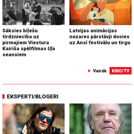
Sāksies biļešu
Latvijas animācijas
tirdzniecība uz
nozares pārstāvji dosies
pirmajiem Viestura
uz Ansī festivālu un tirgu
Kairiša spēlfilmas
Uļa
seansiem
Vairāk
KINO/TV
EKSPERTI/BLOGERI