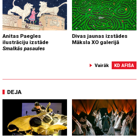
Anitas Paegles
Divas jaunas izstādes
ilustrāciju izstāde
Māksla XO galerijā
Smalkās pasaules
Vairāk
KD AFIŠA
DEJA