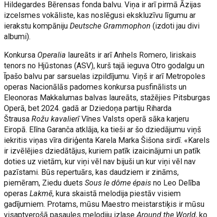
Hildegardes Bērensas fonda balvu. Viņa ir arī pirmā Āzijas
izcelsmes vokāliste, kas noslēgusi ekskluzīvu līgumu ar
ierakstu kompāniju
Deutsche Grammophon
(izdoti jau divi
albumi).
Konkursa
Operalia
laureāts ir arī Anhels Romero, liriskais
tenors no Hjūstonas (ASV), kurš tajā ieguva Otro godalgu un
Īpašo balvu par sarsuelas izpildījumu. Viņš ir arī Metropoles
operas Nacionālās padomes konkursa pusfinālists un
Eleonoras Makkalumas balvas laureāts, stažējies Pitsburgas
Operā, bet 2024. gadā ar Dziedoņa partiju Riharda
Štrausa
Rožu kavalierī
Vīnes Valsts operā sāka karjeru
Eiropā. Elīna Garanča atklāja, ka tieši ar šo dziedājumu viņš
iekritis viņas vīra diriģenta Karela Marka Šišona sirdī. «Karels
ir izvēlējies dziedātājus, kuriem patīk izaicinājumi un patīk
doties uz vietām, kur viņi vēl nav bijuši un kur viņi vēl nav
pazīstami. Būs repertuārs, kas daudziem ir zināms,
piemēram, Ziedu duets
Sous le dôme épais
no Leo Delība
operas
Lakmē
, kura skaistā melodija piestāv visiem
gadījumiem. Protams, mūsu Maestro meistarstiķis ir mūsu
visaptverošā pasaules melodiju izlase
Around the World
, ko