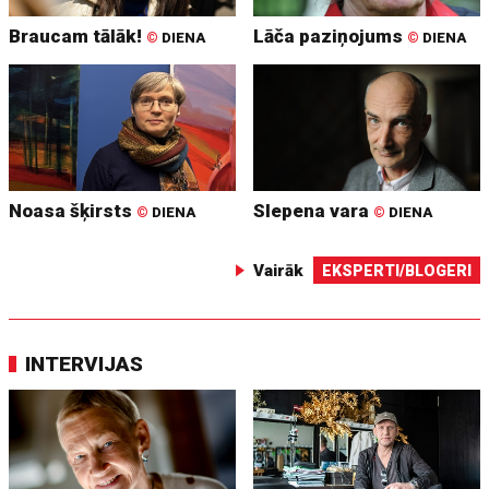
Braucam tālāk!
Lāča paziņojums
©
DIENA
©
DIENA
Noasa šķirsts
Slepena vara
©
DIENA
©
DIENA
Vairāk
EKSPERTI/BLOGERI
INTERVIJAS