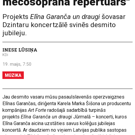
mecosoprāna repertuārs"
Projekts
Elīna Garanča un draugi
šovasar
Dzintaru koncertzālē svinēs desmito
jubileju.
INESE LŪSIŅA
KDi
19. maijs, 7:50
MŪZIKA
Jau desmito vasaru mūsu pasaulslavenās operzvaigznes
Elīnas Garančas, diriģenta Karela Marka Šišona un producentu
kompānijas
Art Forte
radošajā sadarbībā turpinās
projekts
Elīna Garanča un draugi
Jūrmalā – koncerti, kuros
Elīna Garanča aicina uzstāties savus kolēģus jubilejas
koncertā. Ar daudziem no viņiem Latvijas publika sastopas