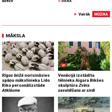
džezs
©
DIENA
Vairāk
MŪZIKA
MĀKSLA
Rīgas biržā
norisināsies
Venēcijā izstādīta
spāņu mākslinieka Lido
tēlnieka Aigara Bikšes
Riko personālizstāde
skulptūra
Zvēra
Atklāsme
savaldīšana ar sirdi