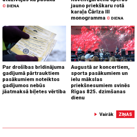
jauno priekškaru rotā
©
DIENA
karaļa Čārlza III
monogramma
©
DIENA
Par drošības brīdinājuma
Augustā ar koncertiem,
gadījumā pārtrauktiem
sporta pasākumiem un
pasākumiem noteiktos
ielu mākslas
gadījumos nebūs
priekšnesumiem svinēs
jāatmaksā biļetes vērtība
Rīgas 825. dzimšanas
dienu
Vairāk
ZIŅAS