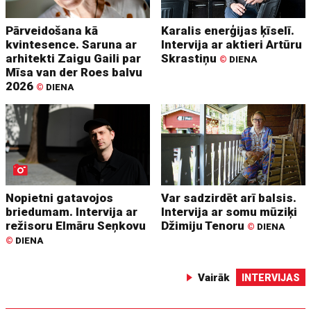
Pārveidošana kā
Karalis enerģijas ķīselī.
kvintesence. Saruna ar
Intervija ar aktieri Artūru
arhitekti Zaigu Gaili par
Skrastiņu
©
DIENA
Mīsa van der Roes balvu
2026
©
DIENA
Nopietni gatavojos
Var sadzirdēt arī balsis.
briedumam. Intervija ar
Intervija ar somu mūziķi
režisoru Elmāru Seņkovu
Džimiju Tenoru
©
DIENA
©
DIENA
Vairāk
INTERVIJAS