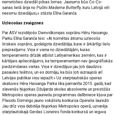
nemetoties dziedāt pilnas lomas. Jaunums būs Čo-Čo-
sanas lielā ārija no Pučīni
Madama Butterfly
, kuru Latvijā vēl
neesmu dziedājusi,» stāsta Elīna Garanča.
Uzlecošas zvaigznes
Par ASV rezidējošo Dienvidkorejas soprānu Hēru Haisangu
Parku Elīna Garanča teic: «Ar komētas ātrumu uzlecošs
liriskais soprāns, godalgota dziedātāja, kurai ir ārkārtīgi liels
pieprasījums. Viņa ir viena no dziedātājām, kuras
temperaments drīzāk atbilst Latīņamerikas zemēm, kas ir
kārtējais apliecinājums, ka temperamentam nav ģeogrāfiskās
piedzimšanas vietas. Viņa ir dziedājusi jau ļoti daudzos
pasaules teātros, un es domāju, ka būs ļoti aizraujoši arī
Latvijas publikai viņu iepazīt.» Uz starptautiskās operas
skatuves Hēra Haisanga Parka tika pamanīta 2015. gadā, kad
slavenās Ņujorkas Džuljarda skolas absolvente un prestižās
Metropoles operas jauniešu programmas dalībniece kļuva par
Plasido Domingo jauno vokālistu konkursa
Operalia
laureāti.
Jau drīz viņa debitēja Ņujorkas Metropoles operā, uzvarēja
starptautiskajā Gerdas Lisneres fonda konkursā un ieguva