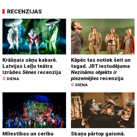
RECENZIJAS
Krāšņais sēņu kabarē.
Kāpēc tas notiek šeit un
Latvijas Leļļu teātra
tagad. JRT iestudējuma
izrādes
Sēnes
recenzija
Nezināms objekts ir
piezemējies
recenzija
©
DIENA
©
DIENA
Mīlestības un cerību
Skaņa pārtop gaismā.