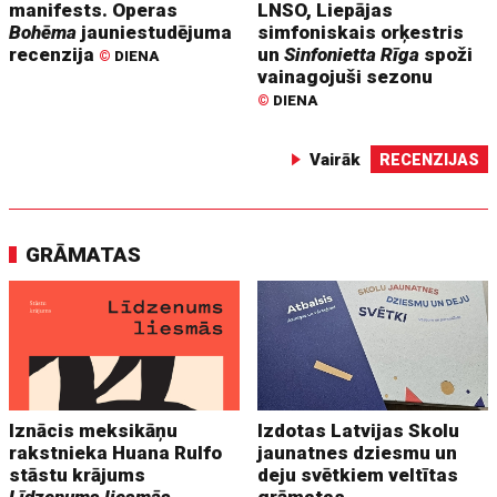
manifests. Operas
LNSO, Liepājas
Bohēma
jauniestudējuma
simfoniskais orķestris
recenzija
un
Sinfonietta Rīga
spoži
©
DIENA
vainagojuši sezonu
©
DIENA
Vairāk
RECENZIJAS
GRĀMATAS
Iznācis meksikāņu
Izdotas Latvijas Skolu
rakstnieka Huana Rulfo
jaunatnes dziesmu un
stāstu krājums
deju svētkiem veltītas
Līdzenums liesmās
grāmatas