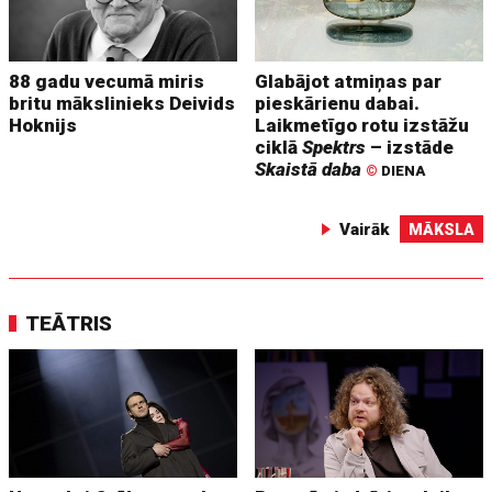
88 gadu vecumā miris
Glabājot atmiņas par
britu mākslinieks Deivids
pieskārienu dabai.
Hoknijs
Laikmetīgo rotu izstāžu
ciklā
Spektrs
– izstāde
Skaistā daba
©
DIENA
Vairāk
MĀKSLA
TEĀTRIS