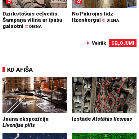
Dzirkstošais ceļvedis.
No Pakrojas līdz
Šampaņa vilina ar īpašu
Ilzenbergai
©
DIENA
gaisotni
©
DIENA
Vairāk
CEĻOJUMI
KD AFIŠA
Jauna ekspozīcija
Izstāde
Atstātās liesmas
Livonijas pilis