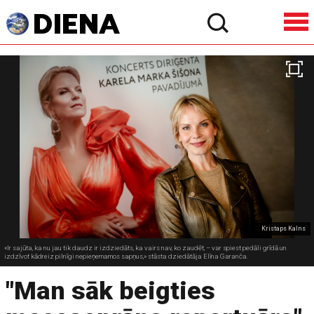
Kristaps Kalns
«Ir sajūta, ka nu jau tik daudz ir izdziedāts, ka vairs nav, ko zaudēt, – var spiest pedāli grīdā un
izdzīvot kādreiz pilnīgi nepieņemamos sapņus,» stāsta dziedātāja Elīna Garanča.
"Man sāk beigties