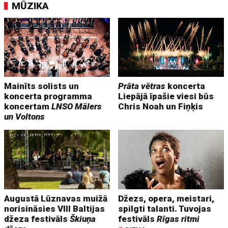
MŪZIKA
Mainīts solists un
Prāta vētras
koncerta
koncerta programma
Liepājā īpašie viesi būs
koncertam
LNSO Mālers
Chris Noah un Fiņķis
un Voltons
Augustā Lūznavas muižā
Džezs, opera, meistari,
norisināsies VIII Baltijas
spilgti talanti. Tuvojas
džeza festivāls
Škiuņa
festivāls
Rīgas ritmi