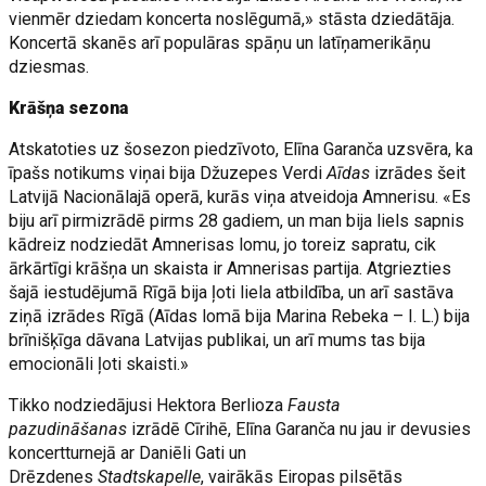
vienmēr dziedam koncerta noslēgumā,» stāsta dziedātāja.
Koncertā skanēs arī populāras spāņu un latīņamerikāņu
dziesmas.
Krāšņa sezona
Atskatoties uz šosezon piedzīvoto, Elīna Garanča uzsvēra, ka
īpašs notikums viņai bija Džuzepes Verdi
Aīdas
izrādes šeit
Latvijā Nacionālajā operā, kurās viņa atveidoja Amnerisu. «Es
biju arī pirmizrādē pirms 28 gadiem, un man bija liels sapnis
kādreiz nodziedāt Amnerisas lomu, jo toreiz sapratu, cik
ārkārtīgi krāšņa un skaista ir Amnerisas partija. Atgriezties
šajā iestudējumā Rīgā bija ļoti liela atbildība, un arī sastāva
ziņā izrādes Rīgā (Aīdas lomā bija Marina Rebeka – I. L.) bija
brīnišķīga dāvana Latvijas publikai, un arī mums tas bija
emocionāli ļoti skaisti.»
Tikko nodziedājusi Hektora Berlioza
Fausta
pazudināšanas
izrādē Cīrihē, Elīna Garanča nu jau ir devusies
koncertturnejā ar Daniēli Gati un
Drēzdenes
Stadtskapelle
, vairākās Eiropas pilsētās