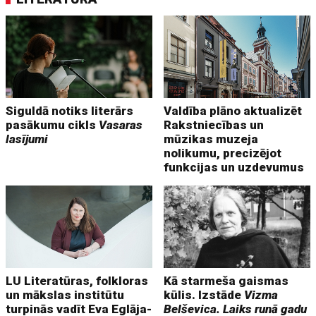
Siguldā notiks literārs
Valdība plāno aktualizēt
pasākumu cikls
Vasaras
Rakstniecības un
lasījumi
mūzikas muzeja
nolikumu, precizējot
funkcijas un uzdevumus
LU Literatūras, folkloras
Kā starmeša gaismas
un mākslas institūtu
kūlis. Izstāde
Vizma
turpinās vadīt Eva Eglāja-
Belševica. Laiks runā gadu