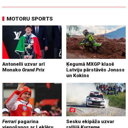
MOTORU SPORTS
Antonelli uzvar arī
Ķegumā MXGP klasē
Monako
Grand Prix
Latviju pārstāvēs Jonass
un Kokins
Ferrari
pagarina
Sesku ekipāža uzvar
vienošanos ar Leklēru
rallijā
Kurzeme