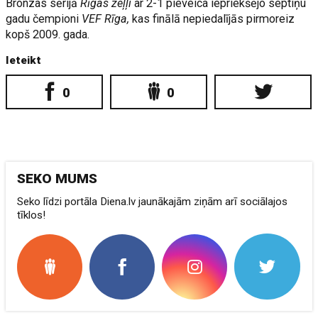
Bronzas sērijā
Rīgas zeļļi
ar 2-1 pieveica iepriekšējo septiņu
gadu čempioni
VEF Rīga,
kas finālā nepiedalījās pirmoreiz
kopš 2009. gada.
Ieteikt
0
0
SEKO MUMS
Seko līdzi portāla Diena.lv jaunākajām ziņām arī sociālajos
tīklos!