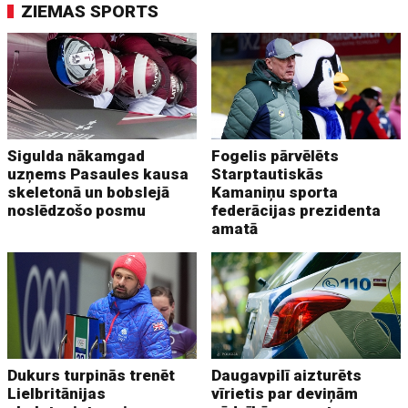
ZIEMAS SPORTS
Sigulda nākamgad
Fogelis pārvēlēts
uzņems Pasaules kausa
Starptautiskās
skeletonā un bobslejā
Kamaniņu sporta
noslēdzošo posmu
federācijas prezidenta
amatā
Dukurs turpinās trenēt
Daugavpilī aizturēts
Lielbritānijas
vīrietis par deviņām