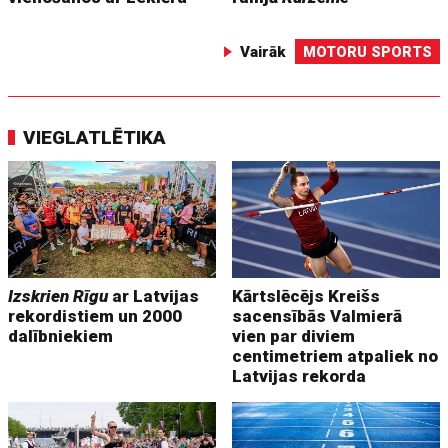
Vairāk
MOTORU SPORTS
VIEGLATLĒTIKA
Izskrien Rīgu
ar Latvijas
Kārtslēcējs Kreišs
rekordistiem un 2000
sacensībās Valmierā
dalībniekiem
vien par diviem
centimetriem atpaliek no
Latvijas rekorda