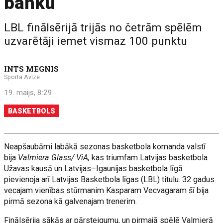
banku
LBL finālsērijā trijās no četrām spēlēm
uzvarētāji iemet vismaz 100 punktu
INTS MEGNIS
Sporta Avīze
19. maijs, 8:29
BASKETBOLS
Neapšaubāmi labākā sezonas basketbola komanda valstī
bija
Valmiera Glass/ ViA,
kas triumfam Latvijas basketbola
Užavas kausā un Latvijas–Igaunijas basketbola līgā
pievienoja arī Latvijas Basketbola līgas (LBL) titulu. 32 gadus
vecajam vienības stūrmanim Kasparam Vecvagaram šī bija
pirmā sezona kā galvenajam trenerim.
Finālsērija sākās ar pārsteigumu, un pirmajā spēlē Valmierā