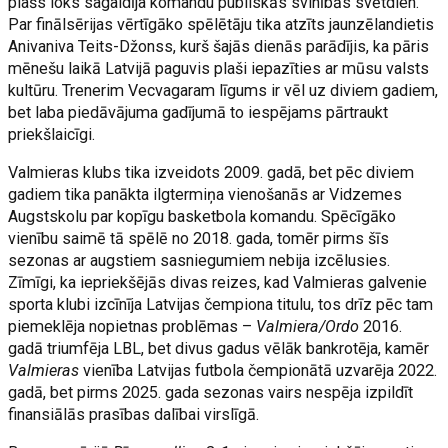
plašs loks sagaidīja komandu publiskās svinībās svētdien.
Par finālsērijas vērtīgāko spēlētāju tika atzīts jaunzēlandietis
Anivaniva Teits-Džonss, kurš šajās dienās parādījis, ka pāris
mēnešu laikā Latvijā paguvis plaši iepazīties ar mūsu valsts
kultūru. Trenerim Vecvagaram līgums ir vēl uz diviem gadiem,
bet laba piedāvājuma gadījumā to iespējams pārtraukt
priekšlaicīgi.
Valmieras klubs tika izveidots 2009. gadā, bet pēc diviem
gadiem tika panākta ilgtermiņa vienošanās ar Vidzemes
Augstskolu par kopīgu basketbola komandu. Spēcīgāko
vienību saimē tā spēlē no 2018. gada, tomēr pirms šīs
sezonas ar augstiem sasniegumiem nebija izcēlusies.
Zīmīgi, ka iepriekšējās divas reizes, kad Valmieras galvenie
sporta klubi izcīnīja Latvijas čempiona titulu, tos drīz pēc tam
piemeklēja nopietnas problēmas –
Valmiera/Ordo
2016.
gadā triumfēja LBL, bet divus gadus vēlāk bankrotēja, kamēr
Valmieras
vienība Latvijas futbola čempionātā uzvarēja 2022.
gadā, bet pirms 2025. gada sezonas vairs nespēja izpildīt
finansiālās prasības dalībai virslīgā.