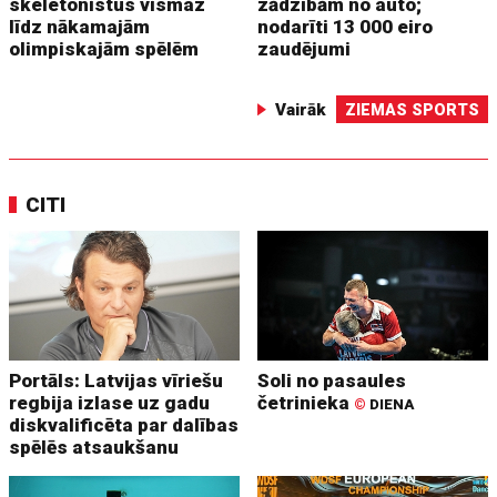
skeletonistus vismaz
zādzībām no auto;
līdz nākamajām
nodarīti 13 000 eiro
olimpiskajām spēlēm
zaudējumi
Vairāk
ZIEMAS SPORTS
CITI
Portāls: Latvijas vīriešu
Soli no pasaules
regbija izlase uz gadu
četrinieka
©
DIENA
diskvalificēta par dalības
spēlēs atsaukšanu