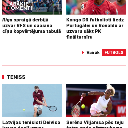
Riga
spraigā derbijā
Kongo DR futbolisti liedz
uzvar RFS un saasina
Portugālei un Ronaldu ar
cīņu kopvērtējuma tabulā
uzvaru sākt PK
finālturnīru
Vairāk
FUTBOLS
TENISS
Latvijas tenisisti Deivisa
Serēna Viljamsa pēc teju