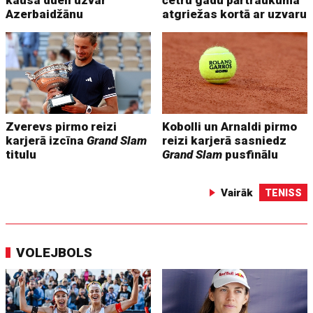
kausa duelī uzvar
četru gadu pārtraukuma
Azerbaidžānu
atgriežas kortā ar uzvaru
Zverevs pirmo reizi
Kobolli un Arnaldi pirmo
karjerā izcīna
Grand Slam
reizi karjerā sasniedz
titulu
Grand Slam
pusfinālu
Vairāk
TENISS
VOLEJBOLS