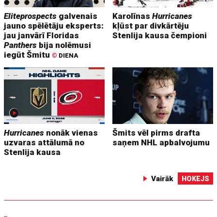
Eliteprospects
galvenais
Karolīnas
Hurricanes
jauno spēlētāju eksperts:
kļūst par divkārtēju
jau janvārī Floridas
Stenlija kausa čempioni
Panthers
bija nolēmusi
iegūt Šmitu
©
DIENA
Hurricanes
nonāk vienas
Šmits vēl pirms drafta
uzvaras attālumā no
saņem NHL apbalvojumu
Stenlija kausa
Vairāk
HOKEJS