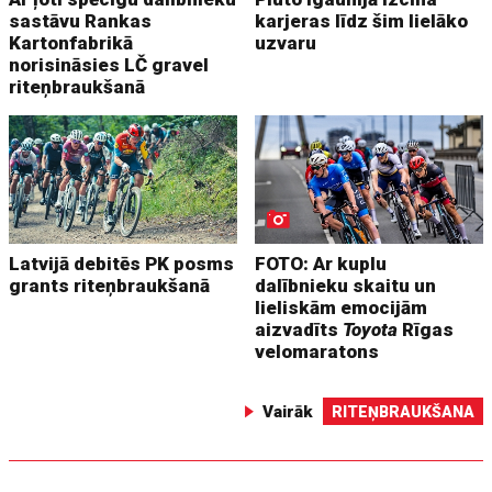
sastāvu Rankas
karjeras līdz šim lielāko
Kartonfabrikā
uzvaru
norisināsies LČ gravel
riteņbraukšanā
Latvijā debitēs PK posms
FOTO: Ar kuplu
grants riteņbraukšanā
dalībnieku skaitu un
lieliskām emocijām
aizvadīts
Toyota
Rīgas
velomaratons
Vairāk
RITEŅBRAUKŠANA