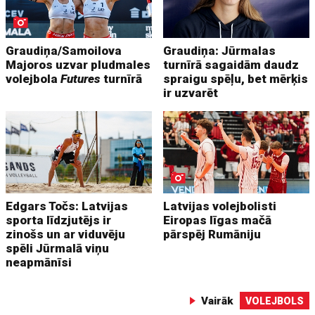
Graudiņa/Samoilova
Graudiņa: Jūrmalas
Majoros uzvar pludmales
turnīrā sagaidām daudz
volejbola
Futures
turnīrā
spraigu spēļu, bet mērķis
ir uzvarēt
Edgars Točs: Latvijas
Latvijas volejbolisti
sporta līdzjutējs ir
Eiropas līgas mačā
zinošs un ar viduvēju
pārspēj Rumāniju
spēli Jūrmalā viņu
neapmānīsi
Vairāk
VOLEJBOLS