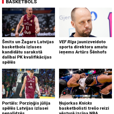
BASKETBOLS
Šmits un Žagars Latvijas
VEF Rīga
jaunizveidoto
basketbola izlases
sporta direktora amatu
kandidātu sarakstā
ieņems Artūrs Šēnhofs
dalībai PK kvalifikācijas
spēlēs
Portāls: Porziņģis jūlija
Ņujorkas
Knicks
spēlēs Latvijas izlasei
basketbolisti trešo reizi
nepalīdzēs
vēsturē izcīna NBA