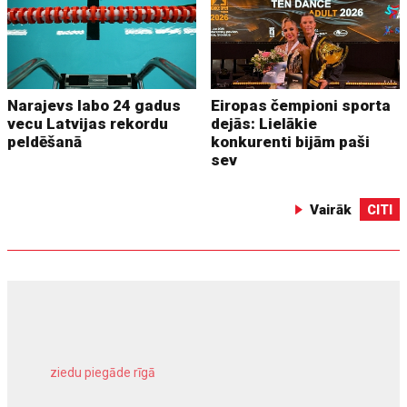
Narajevs labo 24 gadus
Eiropas čempioni sporta
vecu Latvijas rekordu
dejās: Lielākie
peldēšanā
konkurenti bijām paši
sev
Vairāk
CITI
ziedu piegāde rīgā
meliorācijas darbi