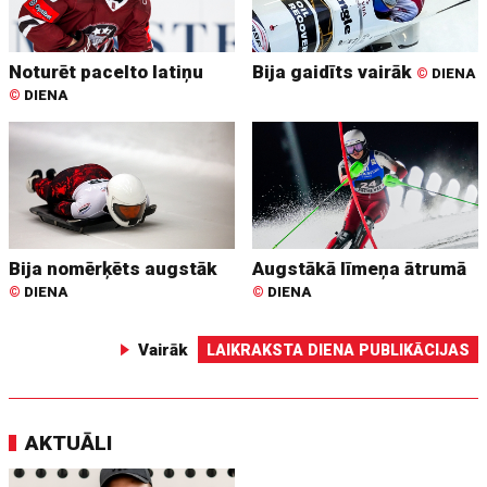
Noturēt pacelto latiņu
Bija gaidīts vairāk
©
DIENA
©
DIENA
Bija nomērķēts augstāk
Augstākā līmeņa ātrumā
©
DIENA
©
DIENA
Vairāk
LAIKRAKSTA DIENA PUBLIKĀCIJAS
AKTUĀLI