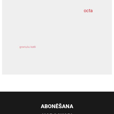
octa
dziļurbums
kravu apdrošināšana
granulu katli
siltumsūknis
ABONĒŠANA