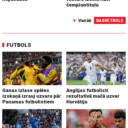
čempiontitulu
Vairāk
BASKETBOLS
FUTBOLS
Ganas izlase spēles
Anglijas futbolisti
izskaņā izrauj uzvaru pār
rezultatīvā mačā uzvar
Panamas futbolistiem
Horvātiju