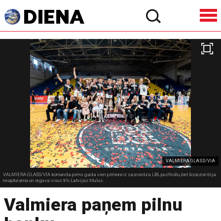
VALMIERA GLASS/VIA
VALMIERA GLASS/VIA komanda pirms gada vien pirmoreiz sasniedza LBL pusfinālu, bet šosezon bija
neapturama un ieguva visus trīs Latvijas titulus.
Valmiera paņem pilnu