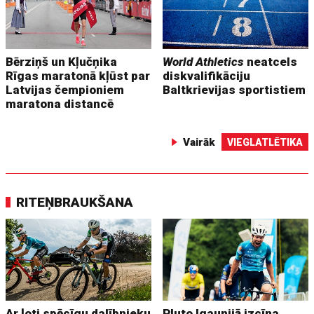
Bērziņš un Kļučņika
World Athletics
neatcels
Rīgas maratonā kļūst par
diskvalifikāciju
Latvijas čempioniem
Baltkrievijas sportistiem
maratona distancē
Vairāk
VIEGLATLĒTIKA
RITEŅBRAUKŠANA
Ar ļoti spēcīgu dalībnieku
Pluto Igaunijā izcīna