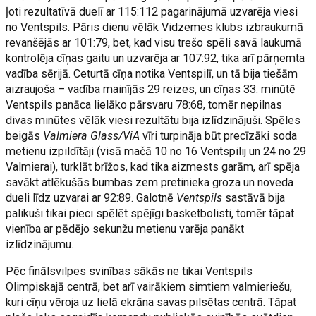
ļoti rezultatīvā duelī ar 115:112 pagarinājumā uzvarēja viesi
no Ventspils. Pāris dienu vēlāk Vidzemes klubs izbraukumā
revanšējās ar 101:79, bet, kad visu trešo spēli savā laukumā
kontrolēja cīņas gaitu un uzvarēja ar 107:92, tika arī pārņemta
vadība sērijā. Ceturtā cīņa notika Ventspilī, un tā bija tiešām
aizraujoša – vadība mainījās 29 reizes, un cīņas 33. minūtē
Ventspils panāca lielāko pārsvaru 78:68, tomēr nepilnas
divas minūtes vēlāk viesi rezultātu bija izlīdzinājuši. Spēles
beigās
Valmiera Glass/ViA
vīri turpināja būt precīzāki soda
metienu izpildītāji (visā mačā 10 no 16 Ventspilij un 24 no 29
Valmierai), turklāt brīžos, kad tika aizmests garām, arī spēja
savākt atlēkušās bumbas zem pretinieka groza un noveda
dueli līdz uzvarai ar 92:89. Galotnē
Ventspils
sastāvā bija
palikuši tikai pieci spēlēt spējīgi basketbolisti, tomēr tāpat
vienība ar pēdējo sekunžu metienu varēja panākt
izlīdzinājumu.
Pēc finālsvilpes svinības sākās ne tikai Ventspils
Olimpiskajā centrā, bet arī vairākiem simtiem valmieriešu,
kuri cīņu vēroja uz lielā ekrāna savas pilsētas centrā. Tāpat