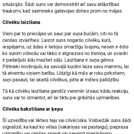
situācijās. Šādi suns var demonstrēt arī savu atšķirtības
trauksmi, kad saimnieks gatavojas doties prom no mājas.
Cilvēku laizīšana
Vieni par to priecājas un sauc par suņa bučām, citi no tā
cenšas izvairīties. Laizot suns nogaršo cilvēku, kurš,
iespējams, uz ādas ir lietojis smaržīgu losjonu, nesen ir ēdis
ko sunim vilinošu vai tikko ir atgriezies no treniņa, un sviedri
ir padarījuši ādu mazliet sāļu. Laizīšana ir suņa gēnos.
Pētnieki novērojuši, ka savvaļā kucēni laiza savu mammu, lai
tā atvemtu viņiem barību. Līdzīgi kā mēs ar roku pirkstiem,
suņi pasauli, tai skaitā cilvēkus, pēta ar mēles palīdzību.
Tā kā cilvēku laizīšana gandrīz vienmēr izsauc kādu reakciju,
suns var to izmantot, arī lai tiktu pie gribētās uzmanības.
Cilvēka bakstīšana ar ķepu
Šī uzvedība var likties teju vai cilvēciska. Visbiežāk suns šādi
signalizē, ka kaut ko vēlas (vakariņas vai pastaigu), pieprasa
uzmanību vai cenšas sniegt vai saņemt mierinājumu