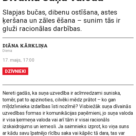
Slapjas bučas, dibenu ostīšana, astes
ķeršana un zāles ēšana – sunim tās ir
gluži racionālas darbības.
DIĀNA KĀRKLIŅA
Diena
17. maijs, 17:00
DZĪVNIEKI
Nereti gadās, ka suņa uzvedība ir acīmredzami suniska,
tomēr, pat to apzinoties, cilvēki mēdz prātot – ko gan
mīļdzīvnieka izdarības īsti nozīmē? Visbiežāk suņa dīvainās
uzvedības formas ir komunikācijas paņēmieni, jo suņa valoda
ir visa ķermeņa valoda vai arī tām ir visai racionāls
izskaidrojums un iemesli. Ja saimnieks izprot, ko viņa suns
ar kādu savu īpatnējo rīcību saka vai kāpēc tā dara, tas var