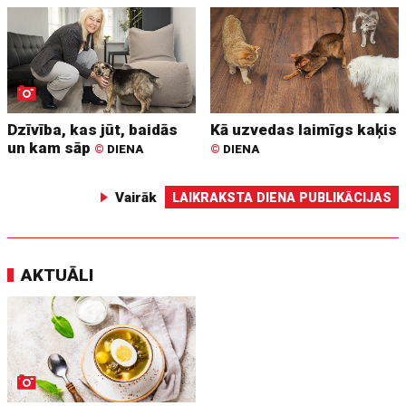
Dzīvība, kas jūt, baidās
Kā uzvedas laimīgs kaķis
un kam sāp
©
DIENA
©
DIENA
Vairāk
LAIKRAKSTA DIENA PUBLIKĀCIJAS
AKTUĀLI