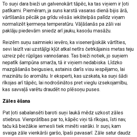
To suņi dara bieži un galvenokārt tāpēc, ka tas viņiem ir ļoti
patīkami. Piemēram, ja suns karstā vasaras dienā bijis ārā,
vārtīšanās pēcāk pa grīdu vēsās iekštelpās palīdz viņam
normalizēt ķermeņa temperatūru. Vāļāšanās pa zāli vai
paklāju piedevām sniedz arī jauku, kasošu masāžu.
Reizēm suņu saimnieki ievēro, ka visenerģiskāk vārtīties,
sevi laizīt vai uzstājīgi kļūt atkal netīrs četrkājainis metas teju
uzreiz pēc rūpīgas vannošanas. Tas bieži notiek, jo suņiem
nepatīk šampūna smarža, tā ir viņiem nedabiska. Līdzko
mazgāšanās beigusies, astainis darīs visu iespējamo, lai
mazinātu šo aromātu. Ir eksperti, kas uzskata, ka suņi šādi
rīkojas arī tāpēc, lai nodrošinātos pret vieglu izsekojamību,
kas savvaļā varētu draudēt no plēsoņu puses.
Zāles ēšana
Pat ļoti sabalansēti baroti suņi laukā mēdz uzkost zāles
stiebrus. Vienprātības par to, kāpēc viņi tā rīkojas, īsti nav,
taču kā biežākie iemesli tiek minēti vairāki. Ir suņi, kam
svaiga zāle vienkārši garšo, īpaši pavasarī. Zāle satur daudz