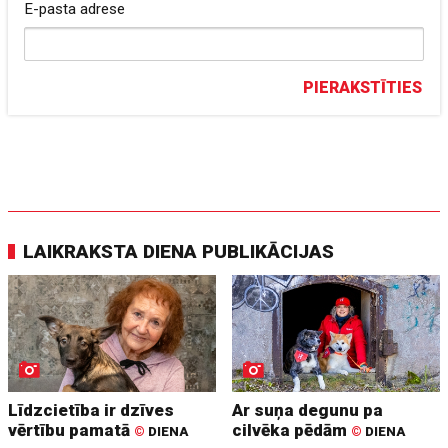
E-pasta adrese
PIERAKSTĪTIES
LAIKRAKSTA DIENA PUBLIKĀCIJAS
Līdzcietība ir dzīves
Ar suņa degunu pa
vērtību pamatā
cilvēka pēdām
©
DIENA
©
DIENA