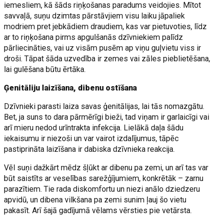
iemesliem, kā šāds riņķošanas paradums veidojies. Mītot
savvaļā, suņu dzimtas pārstāvjiem visu laiku jāpaliek
modriem pret jebkādiem draudiem, kas var pietuvoties, līdz
ar to riņķošana pirms apgulšanās dzīvniekiem palīdz
pārliecināties, vai uz visām pusēm ap viņu guļvietu viss ir
droši. Tāpat šāda uzvedība ir zemes vai zāles pieblietēšana,
lai gulēšana būtu ērtāka.
Ģenitāliju laizīšana, dibenu ostīšana
Dzīvnieki parasti laiza savas ģenitālijas, lai tās nomazgātu.
Bet, ja suns to dara pārmērīgi bieži, tad viņam ir garlaicīgi vai
arī mieru nedod urīntrakta infekcija. Lielākā daļa šādu
iekaisumu ir niezoši un var vairot izdalījumus, tāpēc
pastiprināta laizīšana ir dabiska dzīvnieka reakcija.
Vēl suņi dažkārt mēdz šļūkt ar dibenu pa zemi, un arī tas var
būt saistīts ar veselības sarežģījumiem, konkrētāk – zarnu
parazītiem. Tie rada diskomfortu un niezi anālo dziedzeru
apvidū, un dibena vilkšana pa zemi sunim ļauj šo vietu
pakasīt. Arī šajā gadījumā vēlams vērsties pie vetārsta.