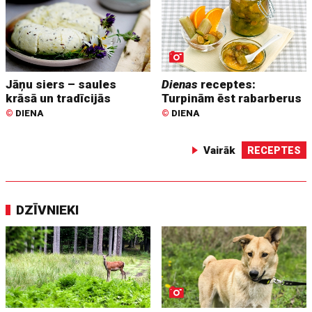
Jāņu siers – saules
Dienas
receptes:
krāsā un tradīcijās
Turpinām ēst rabarberus
©
DIENA
©
DIENA
Vairāk
RECEPTES
DZĪVNIEKI