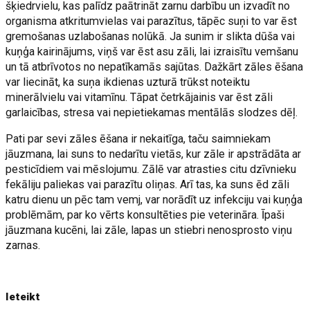
šķiedrvielu, kas palīdz paātrināt zarnu darbību un izvadīt no
organisma atkritumvielas vai parazītus, tāpēc suņi to var ēst
gremošanas uzlabošanas nolūkā. Ja sunim ir slikta dūša vai
kuņģa kairinājums, viņš var ēst asu zāli, lai izraisītu vemšanu
un tā atbrīvotos no nepatīkamās sajūtas. Dažkārt zāles ēšana
var liecināt, ka suņa ikdienas uzturā trūkst noteiktu
minerālvielu vai vitamīnu. Tāpat četrkājainis var ēst zāli
garlaicības, stresa vai nepietiekamas mentālās slodzes dēļ.
Pati par sevi zāles ēšana ir nekaitīga, taču saimniekam
jāuzmana, lai suns to nedarītu vietās, kur zāle ir apstrādāta ar
pesticīdiem vai mēslojumu. Zālē var atrasties citu dzīvnieku
fekāliju paliekas vai parazītu oliņas. Arī tas, ka suns ēd zāli
katru dienu un pēc tam vemj, var norādīt uz infekciju vai kuņģa
problēmām, par ko vērts konsultēties pie veterināra. Īpaši
jāuzmana kucēni, lai zāle, lapas un stiebri nenosprosto viņu
zarnas.
Ieteikt