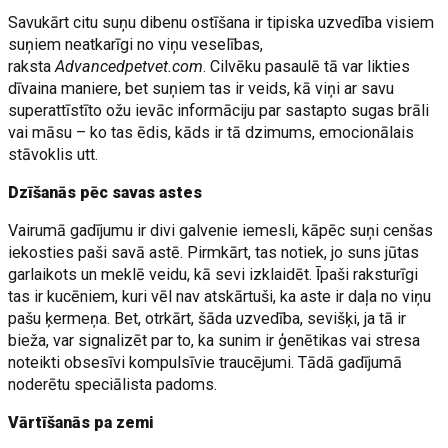
Savukārt citu suņu dibenu ostīšana ir tipiska uzvedība visiem
suņiem neatkarīgi no viņu veselības,
raksta
Advancedpetvet.com
. Cilvēku pasaulē tā var likties
dīvaina maniere, bet suņiem tas ir veids, kā viņi ar savu
superattīstīto ožu ievāc informāciju par sastapto sugas brāli
vai māsu – ko tas ēdis, kāds ir tā dzimums, emocionālais
stāvoklis utt.
Dzīšanās pēc savas astes
Vairumā gadījumu ir divi galvenie iemesli, kāpēc suņi cenšas
iekosties paši savā astē. Pirmkārt, tas notiek, jo suns jūtas
garlaikots un meklē veidu, kā sevi izklaidēt. Īpaši raksturīgi
tas ir kucēniem, kuri vēl nav atskārtuši, ka aste ir daļa no viņu
pašu ķermeņa. Bet, otrkārt, šāda uzvedība, sevišķi, ja tā ir
bieža, var signalizēt par to, ka sunim ir ģenētikas vai stresa
noteikti obsesīvi kompulsīvie traucējumi. Tādā gadījumā
noderētu speciālista padoms.
Vārtīšanās pa zemi