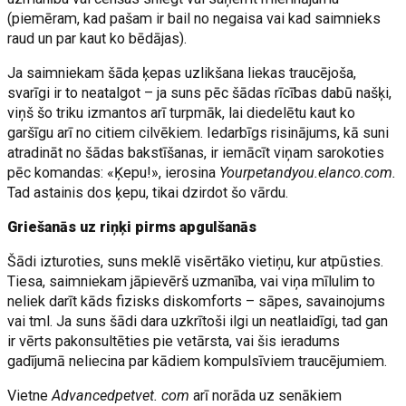
(piemēram, kad pašam ir bail no negaisa vai kad saimnieks
raud un par kaut ko bēdājas).
Ja saimniekam šāda ķepas uzlikšana liekas traucējoša,
svarīgi ir to neatalgot – ja suns pēc šādas rīcības dabū našķi,
viņš šo triku izmantos arī turpmāk, lai diedelētu kaut ko
garšīgu arī no citiem cilvēkiem. Iedarbīgs risinājums, kā suni
atradināt no šādas bakstīšanas, ir iemācīt viņam sarokoties
pēc komandas: «Ķepu!», ierosina
Yourpetandyou.elanco.com.
Tad astainis dos ķepu, tikai dzirdot šo vārdu.
Griešanās uz riņķi pirms apgulšanās
Šādi izturoties, suns meklē visērtāko vietiņu, kur atpūsties.
Tiesa, saimniekam jāpievērš uzmanība, vai viņa mīlulim to
neliek darīt kāds fizisks diskomforts – sāpes, savainojums
vai tml. Ja suns šādi dara uzkrītoši ilgi un neatlaidīgi, tad gan
ir vērts pakonsultēties pie vetārsta, vai šis ieradums
gadījumā neliecina par kādiem kompulsīviem traucējumiem.
Vietne
Advancedpetvet. com
arī norāda uz senākiem