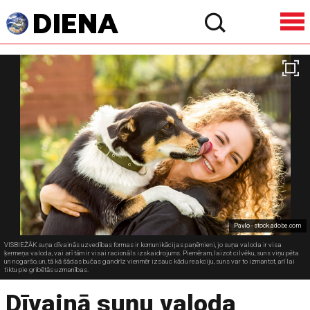
Pavlo - stock.adobe.com
VISBIEŽĀK suņa dīvainās uzvedības formas ir komunikācijas paņēmieni, jo suņa valoda ir visa
ķermeņa valoda, vai arī tām ir visai racionāls izskaidrojums. Piemēram, laizot cilvēku, suns viņu pēta
un nogaršo, un, tā kā šādas bučas gandrīz vienmēr izsauc kādu reakciju, suns var to izmantot, arī lai
tiktu pie gribētās uzmanības.
Dīvainā suņu valoda