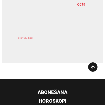
octa
dziļurbums
kravu apdrošināšana
granulu katli
siltumsūknis
ABONĒŠANA
HOROSKOPI