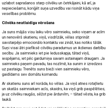
uzlabot saprašanos starp cilvēku un četrkājaini, kā arī, ja
nepieciešams, koriģēt suņa uzvedību vai risināt kādu viņa
veselības problēmu.
Cilvēka neatlaidīga vērošana
Ja suns mājās visu laiku vēro saimnieku, seko viņam ar acīm
un nenovērš skatienu, viņš, visdrīzāk, vēlas stiprināt
savstarpējo emocionālo kontaktu vai zināt, kas notiks tālāk.
Suņi visai ātri piefiksē cilvēku paradumus un ikdienas darbību
secību. Ja saimnieks iet pie ledusskapja, tātad viņš,
iespējams, iet pēc gardumiņa savam astainajam draugam. Ja
saimnieks paņem pavadu, tas nozīmē, ka sunim ir izredzes
uz pastaigu. Trenēts suns bieži vien saimnieku vēro,
gaidīdams sev domātu komandu.
Ar skatienu suns arī norāda, ko vēlas. Ja viņš atnes rotaļlietu
un skatās saimniekam acīs, skaidrs, ka viņš grib paspēlēties;
ja uz cilvēku raugās, sēžot pie ārdurvīm, – tātad vēsta, ka grib
laukā.