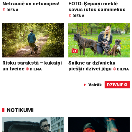
Netraucē un netuvojies!
FOTO: Ķepaiņi meklē
savus īstos saimniekus
©
DIENA
©
DIENA
Risku sarakstā – kukaiņi
Saikne ar dzīvnieku
un tveice
piešķir dzīvei jēgu
©
DIENA
©
DIENA
Vairāk
DZĪVNIEKI
NOTIKUMI