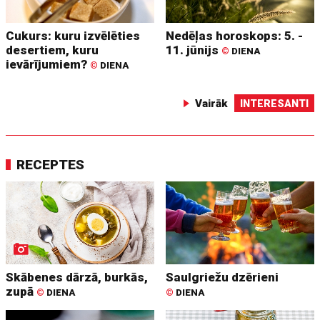
Cukurs: kuru izvēlēties
Nedēļas horoskops: 5. -
desertiem, kuru
11. jūnijs
©
DIENA
ievārījumiem?
©
DIENA
Vairāk
INTERESANTI
RECEPTES
Skābenes dārzā, burkās,
Saulgriežu dzērieni
zupā
©
DIENA
©
DIENA