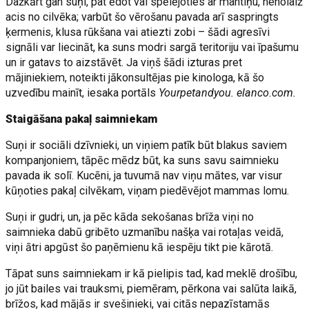
Dažkārt gan suņi, pat ēdot vai spēlējoties ar mantiņu, nenolaiž
acis no cilvēka; varbūt šo vērošanu pavada arī saspringts
ķermenis, klusa rūkšana vai atiezti zobi – šādi agresīvi
signāli var liecināt, ka suns modri sargā teritoriju vai īpašumu
un ir gatavs to aizstāvēt. Ja viņš šādi izturas pret
mājiniekiem, noteikti jākonsultējas pie kinologa, kā šo
uzvedību mainīt, iesaka portāls
Yourpetandyou. elanco.com.
Staigāšana pakaļ saimniekam
Suņi ir sociāli dzīvnieki, un viņiem patīk būt blakus saviem
kompanjoniem, tāpēc mēdz būt, ka suns savu saimnieku
pavada ik solī. Kucēni, ja tuvumā nav viņu mātes, var visur
kūņoties pakaļ cilvēkam, viņam piedēvējot mammas lomu.
Suņi ir gudri, un, ja pēc kāda sekošanas brīža viņi no
saimnieka dabū gribēto uzmanību našķa vai rotaļas veidā,
viņi ātri apgūst šo paņēmienu kā iespēju tikt pie kārotā.
Tāpat suns saimniekam ir kā pielipis tad, kad meklē drošību,
jo jūt bailes vai trauksmi, piemēram, pērkona vai salūta laikā,
brīžos, kad mājās ir svešinieki, vai citās nepazīstamās