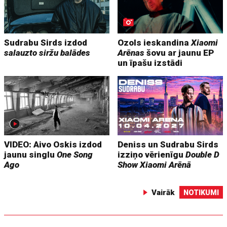
Sudrabu Sirds izdod
Ozols ieskandina
Xiaomi
salauzto siržu balādes
Arēnas
šovu ar jaunu EP
un īpašu izstādi
VIDEO: Aivo Oskis izdod
Deniss un Sudrabu Sirds
jaunu singlu
One Song
izziņo vērienīgu
Double D
Ago
Show
Xiaomi Arēnā
Vairāk
NOTIKUMI