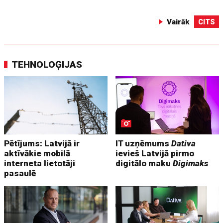
Vairāk
CITS
TEHNOLOĢIJAS
Pētījums: Latvijā ir
IT uzņēmums
Dativa
aktīvākie mobilā
ievieš Latvijā pirmo
interneta lietotāji
digitālo maku
Digimaks
pasaulē