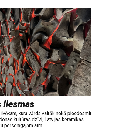
s liesmas
cilvēkam, kura vārds vairāk nekā piecdesmit
adonas kultūras dzīvi, Latvijas keramikas
ku personīgajām atm...