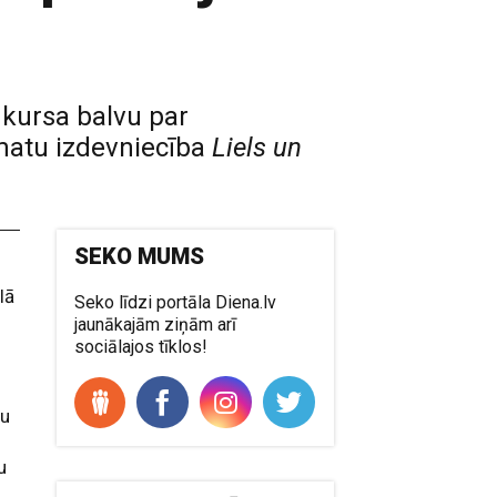
nkursa balvu par
āmatu izdevniecība
Liels un
SEKO MUMS
lā
Seko līdzi portāla Diena.lv
jaunākajām ziņām arī
sociālajos tīklos!
nu
u