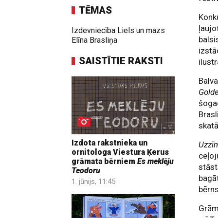
TĒMAS
Konku
ļaujo
Izdevniecība Liels un mazs
balsi
Elīna Brasliņa
izstā
SAISTĪTIE RAKSTI
ilust
Balva
Golde
šogad
Brasl
skat
Izdota rakstnieka un
Uzzī
ornitologa Viestura Ķerus
ceļoj
grāmata bērniem
Es meklēju
stāst
Teodoru
bagāt
1. jūnijs, 11:45
bērns
Grāma