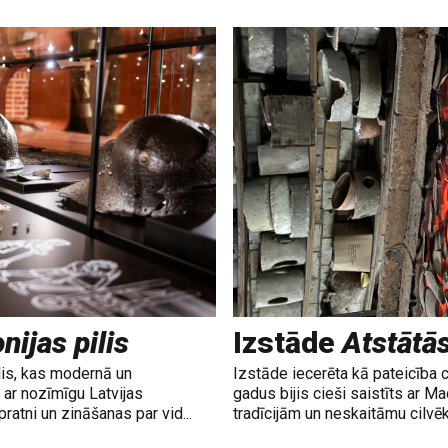
nijas pilis
Izstāde
Atstātā
lis, kas modernā un
Izstāde iecerēta kā pateicība 
ar nozīmīgu Latvijas
gadus bijis cieši saistīts ar M
ratni un zināšanas par vid...
tradīcijām un neskaitāmu cilvē