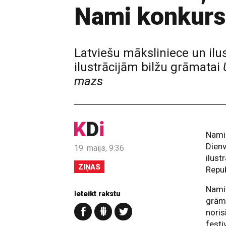
Nami konkurs
Latviešu māksliniece un ilu
ilustrācijām bilžu grāmatai
mazs
Nami 
Dienv
19. maijs, 9:36
ilust
ZIŅAS
Repub
Nami 
Ieteikt rakstu
grāma
noris
festi