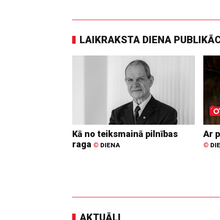
LAIKRAKSTA DIENA PUBLIKĀ
Kā no teiksmainā pilnības
Ar p
raga
©
DIENA
©
DI
AKTUĀLI