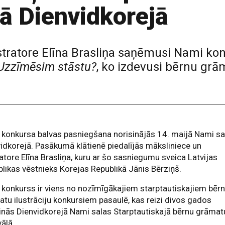
ā Dienvidkorejā
stratore Elīna Brasliņa saņēmusi Nami ko
Uzzīmēsim stāstu?
, ko izdevusi bērnu gr
konkursa balvas pasniegšana norisinājās 14. maijā Nami sa
idkorejā. Pasākumā klātienē piedalījās māksliniece un
ratore Elīna Brasliņa, kuru ar šo sasniegumu sveica Latvijas
likas vēstnieks Korejas Republikā Jānis Bērziņš.
konkurss ir viens no nozīmīgākajiem starptautiskajiem bēr
tu ilustrāciju konkursiem pasaulē, kas reizi divos gados
inās Dienvidkorejā Nami salas Starptautiskajā bērnu grāmat
vālā.