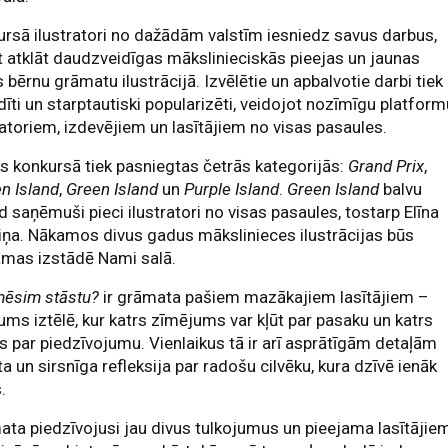
rsā ilustratori no dažādām valstīm iesniedz savus darbus,
t atklāt daudzveidīgas mākslinieciskās pieejas un jaunas
s bērnu grāmatu ilustrācijā. Izvēlētie un apbalvotie darbi tiek
dīti un starptautiski popularizēti, veidojot nozīmīgu platfor
ratoriem, izdevējiem un lasītājiem no visas pasaules.
s konkursā tiek pasniegtas četrās kategorijās:
Grand Prix
,
n Island
,
Green Island
un
Purple Island
.
Green Island
balvu
 saņēmuši pieci ilustratori no visas pasaules, tostarp Elīna
iņa. Nākamos divus gadus mākslinieces ilustrācijas būs
āmas izstādē Nami salā.
mēsim stāstu?
ir grāmata pašiem mazākajiem lasītājiem –
ums iztēlē, kur katrs zīmējums var kļūt par pasaku un katrs
s par piedzīvojumu. Vienlaikus tā ir arī asprātīgām detaļām
a un sirsnīga refleksija par radošu cilvēku, kura dzīvē ienāk
.
ta piedzīvojusi jau divus tulkojumus un pieejama lasītājie