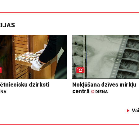
CIJAS
ētniecisku dzirksti
Nokļūšana dzīves mirkļu
centrā
ENA
©
DIENA
Va