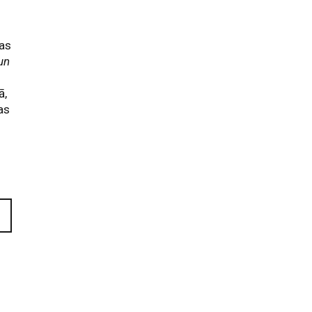
as
un
ā,
as