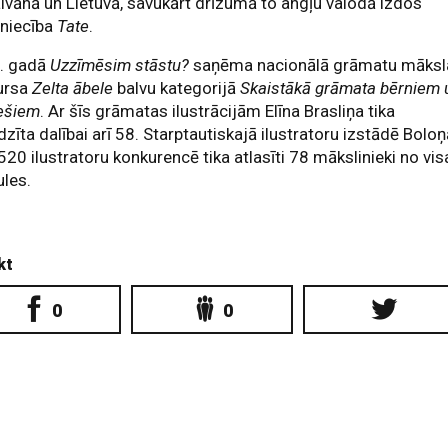
aivānā un Lietuvā, savukārt drīzumā to angļu valodā izdos
vniecība
Tate
.
. gadā
Uzzīmēsim stāstu?
saņēma nacionālā grāmatu māksl
ursa
Zelta ābele
balvu kategorijā
Skaistākā grāmata bērniem 
iešiem
. Ar šīs grāmatas ilustrācijām Elīna Brasliņa tika
dzīta dalībai arī 58. Starptautiskajā ilustratoru izstādē Boloņ
520 ilustratoru konkurencē tika atlasīti 78 mākslinieki no vis
les.
kt
0
0