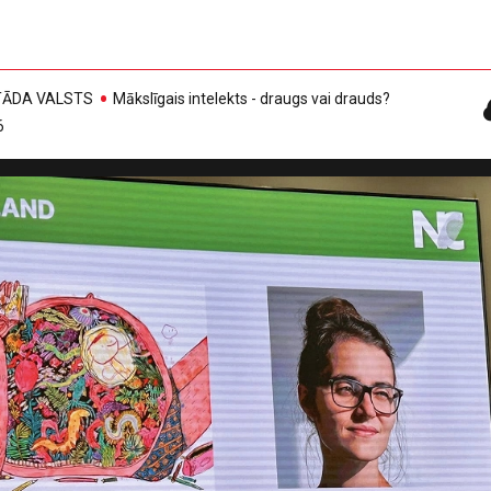
, TĀDA VALSTS
Mākslīgais intelekts - draugs vai drauds?
6