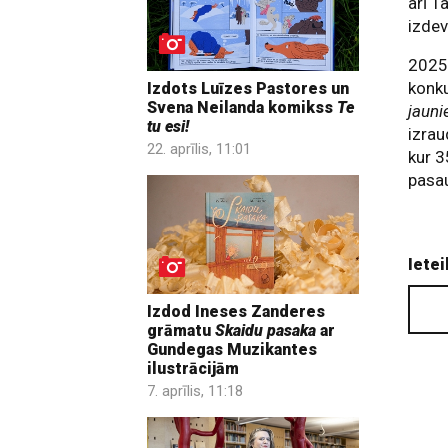
arī T
izde
2025
konk
Izdots Luīzes Pastores un
Svena Neilanda komikss
Te
jaun
tu esi!
izrau
22. aprīlis, 11:01
kur 3
pasau
Ietei
Izdod Ineses Zanderes
grāmatu
Skaidu pasaka
ar
Gundegas Muzikantes
ilustrācijām
7. aprīlis, 11:18