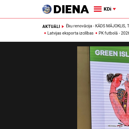
KDi
Ēku renovācija - KĀDS MĀJOKLIS
AKTUĀLI
Latvijas eksporta izcilības
PK futbolā - 202