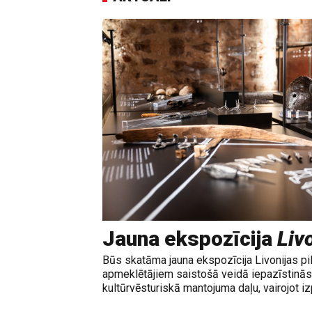
Jauna ekspozīcija
Livo
Būs skatāma jauna ekspozīcija Livonijas pi
apmeklētājiem saistošā veidā iepazīstinās 
kultūrvēsturiskā mantojuma daļu, vairojot izp