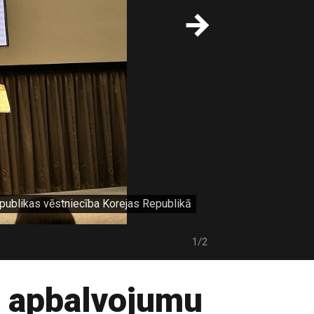
epublikas vēstniecība Korejas Republikā
Liels un mazs
1/2
u apbalvojumu