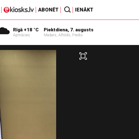
ABONĒT
IENĀKT
Rīgā +18 °C
Piektdiena, 7. augusts
Apmācies
Madars, Alfrēds, Fredis