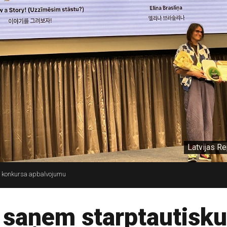
Latvijas R
mi konkursa apbalvojumu
a saņem starptautisk