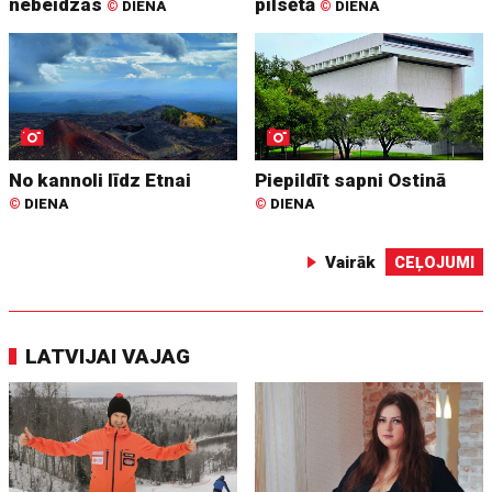
nebeidzas
pilsētā
©
DIENA
©
DIENA
No kannoli līdz Etnai
Piepildīt sapni Ostinā
©
DIENA
©
DIENA
Vairāk
CEĻOJUMI
LATVIJAI VAJAG