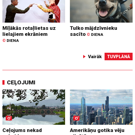
Mīļākās rotaļlietas uz
Tulko mājdzīvnieku
lielajiem ekrāniem
sacīto
©
DIENA
©
DIENA
Vairāk
TUVPLĀNĀ
CEĻOJUMI
Ceļojums nekad
Amerikāņu gotika vēju