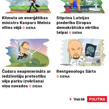
Klimata un enerģētikas
Stiprina Latvijas
ministrs Kaspars Melnis
piederību Eiropas
vīlies vējā
demokrātisko vērtību
©
DIENA
telpai
©
DIENA
Čudars neapmierināts ar
Rentgenologs Sārts
iedzīvotāju pretestību
©
DIENA
vēja parku izvēršanai
viņu novados
©
DIENA
Vairāk
POLITIKA