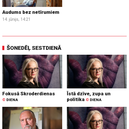
Audums bez netīrumiem
14. jūnijs, 14:21
ŠONEDĒĻ SESTDIENĀ
Fokusā Skroderdienas
Īstā dzīve, zupa un
politika
©
DIENA
©
DIENA