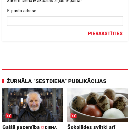
Saņem Diena.lv aktuālās ziņas e-pastā!
E-pasta adrese
PIERAKSTĪTIES
ŽURNĀLA "SESTDIENA" PUBLIKĀCIJAS
Gaišā pazemība
Šokolādes svētki arī
©
DIENA