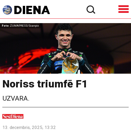
Foto
: ZUMAPRESS/Scanpix
Noriss triumfē F1
UZVARA.
13. decembris, 2025, 13:32