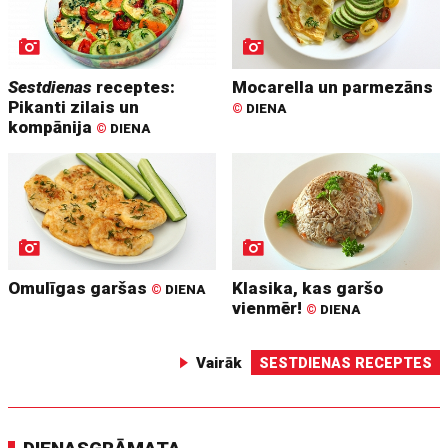
Sestdienas
receptes:
Mocarella un parmezāns
Pikanti zilais un
©
DIENA
kompānija
©
DIENA
Omulīgas garšas
Klasika, kas garšo
©
DIENA
vienmēr!
©
DIENA
Vairāk
SESTDIENAS RECEPTES