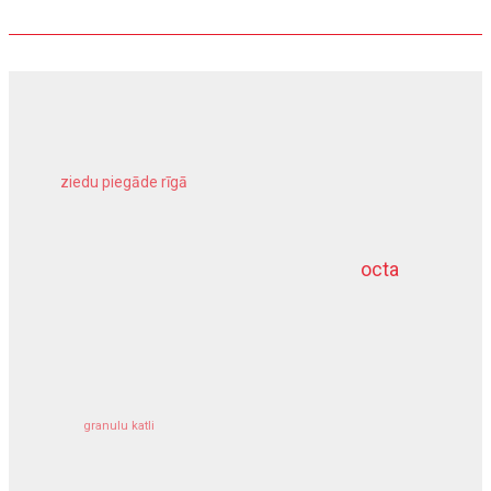
ziedu piegāde rīgā
meliorācijas darbi
octa
dziļurbums
kravu apdrošināšana
granulu katli
siltumsūknis