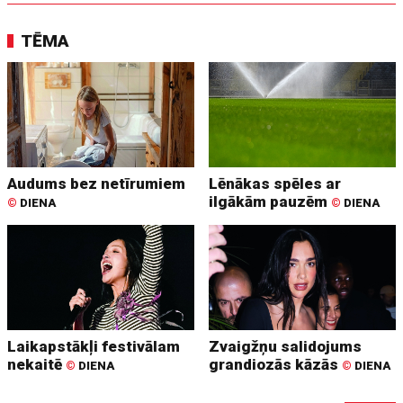
TĒMA
Audums bez netīrumiem
Lēnākas spēles ar
ilgākām pauzēm
©
DIENA
©
DIENA
Laikapstākļi festivālam
Zvaigžņu salidojums
nekaitē
grandiozās kāzās
©
DIENA
©
DIENA