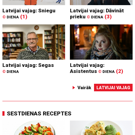
Latvijai vajag: Sniegu
Latvijai vajag: Dāvināt
(1)
prieku
(3)
©
DIENA
©
DIENA
Latvijai vajag: Segas
Latvijai vajag:
Asistentus
(2)
©
DIENA
©
DIENA
Vairāk
LATVIJAI VAJAG
SESTDIENAS RECEPTES