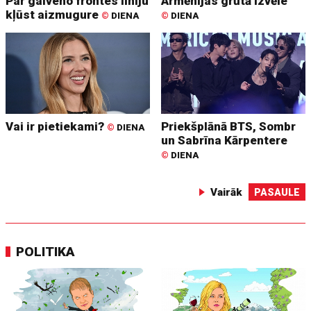
Par galveno frontes līniju
Armēnijas grūtā izvēle
kļūst aizmugure
©
DIENA
©
DIENA
Vai ir pietiekami?
Priekšplānā BTS, Sombr
©
DIENA
un Sabrīna Kārpentere
©
DIENA
Vairāk
PASAULE
POLITIKA