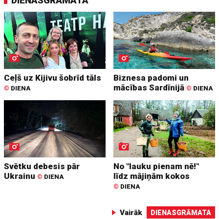
DIENASGRĀMATA
Ceļš uz Kijivu šobrīd tāls
Biznesa padomi un
mācības Sardīnijā
©
DIENA
©
DIENA
Svētku debesis pār
No "lauku pienam nē!"
Ukrainu
līdz mājiņām kokos
©
DIENA
©
DIENA
Vairāk
DIENASGRĀMATA