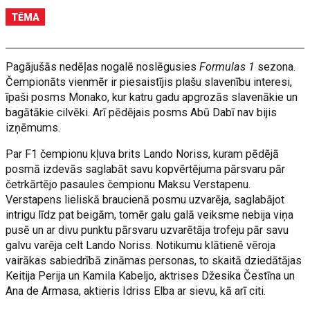
TĒMA
Pagājušās nedēļas nogalē noslēgusies
Formulas 1
sezona.
Čempionāts vienmēr ir piesaistījis plašu slavenību interesi,
īpaši posms Monako, kur katru gadu apgrozās slavenākie un
bagātākie cilvēki. Arī pēdējais posms Abū Dabī nav bijis
izņēmums.
Par F1 čempionu kļuva brits Lando Noriss, kuram pēdējā
posmā izdevās saglabāt savu kopvērtējuma pārsvaru pār
četrkārtējo pasaules čempionu Maksu Verstapenu.
Verstapens lieliskā braucienā posmu uzvarēja, saglabājot
intrigu līdz pat beigām, tomēr galu galā veiksme nebija viņa
pusē un ar divu punktu pārsvaru uzvarētāja trofeju pār savu
galvu varēja celt Lando Noriss. Notikumu klātienē vēroja
vairākas sabiedrībā zināmas personas, to skaitā dziedātājas
Keitija Perija un Kamila Kabeljo, aktrises Džesika Čestīna un
Ana de Armasa, aktieris Idriss Elba ar sievu, kā arī citi.