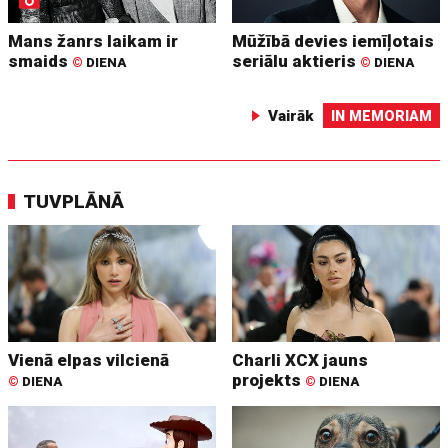
Mans žanrs laikam ir
Mūžībā devies iemīļotais
smaids
seriālu aktieris
©
DIENA
©
DIENA
Vairāk
IN MEMORIAM
TUVPLĀNĀ
Vienā elpas vilcienā
Charli XCX jauns
projekts
©
DIENA
©
DIENA