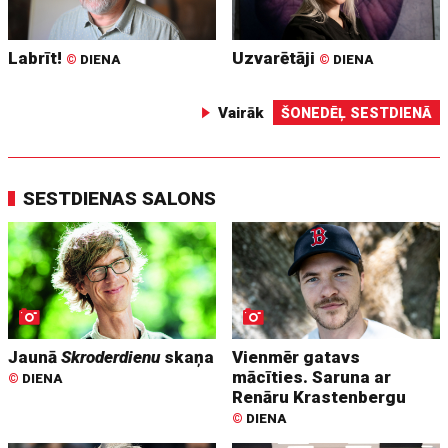
Labrīt!
Uzvarētāji
©
DIENA
©
DIENA
Vairāk
ŠONEDĒĻ SESTDIENĀ
SESTDIENAS SALONS
Jaunā
Skroderdienu
skaņa
Vienmēr gatavs
mācīties. Saruna ar
©
DIENA
Renāru Krastenbergu
©
DIENA