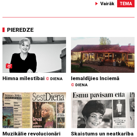
Vairāk
TĒMA
PIEREDZE
Himna mīlestībai
Iemaldījies Inciemā
©
DIENA
©
DIENA
Muzikālie revolucionāri
Skaistums un neatkarība