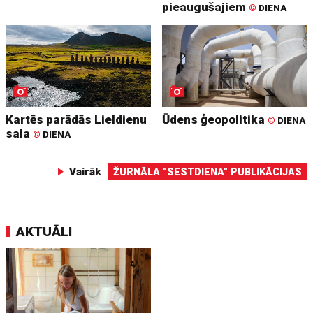
pieaugušajiem
©
DIENA
Kartēs parādās Lieldienu
Ūdens ģeopolitika
©
DIENA
sala
©
DIENA
Vairāk
ŽURNĀLA "SESTDIENA" PUBLIKĀCIJAS
AKTUĀLI