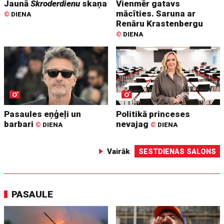
Jaunā
Skroderdienu
skaņa
Vienmēr gatavs
mācīties. Saruna ar
©
DIENA
Renāru Krastenbergu
©
DIENA
Pasaules eņģeļi un
Politikā princeses
barbari
nevajag
©
DIENA
©
DIENA
Vairāk
SESTDIENAS SALONS
PASAULE