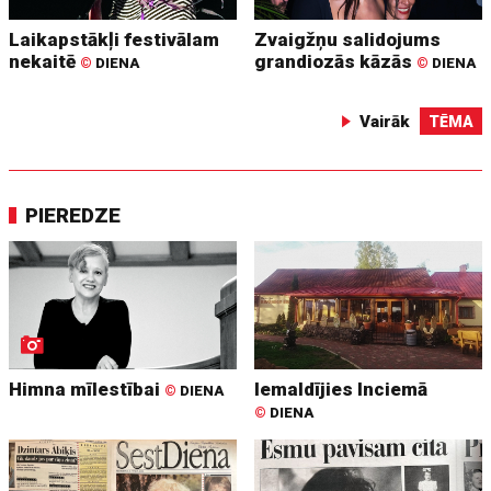
Laikapstākļi festivālam
Zvaigžņu salidojums
nekaitē
grandiozās kāzās
©
DIENA
©
DIENA
Vairāk
TĒMA
PIEREDZE
Himna mīlestībai
Iemaldījies Inciemā
©
DIENA
©
DIENA