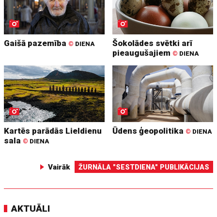
Gaišā pazemība
Šokolādes svētki arī
©
DIENA
pieaugušajiem
©
DIENA
Kartēs parādās Lieldienu
Ūdens ģeopolitika
©
DIENA
sala
©
DIENA
Vairāk
ŽURNĀLA "SESTDIENA" PUBLIKĀCIJAS
AKTUĀLI