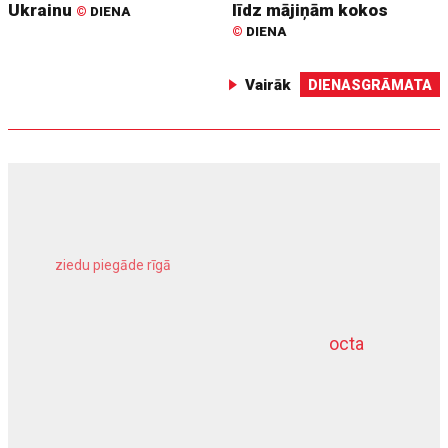
Ukrainu
līdz mājiņām kokos
©
DIENA
©
DIENA
Vairāk
DIENASGRĀMATA
ziedu piegāde rīgā
meliorācijas darbi
octa
dziļurbums
kravu apdrošināšana