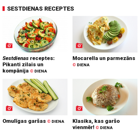
SESTDIENAS RECEPTES
Sestdienas
receptes:
Mocarella un parmezāns
Pikanti zilais un
©
DIENA
kompānija
©
DIENA
Omulīgas garšas
Klasika, kas garšo
©
DIENA
vienmēr!
©
DIENA