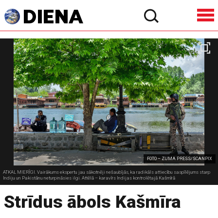
FOTO – ZUMA PRESS/SCANPIX
ATKAL MIERĪGI. Vairākums ekspertu jau sākotnēji nešaubījās, ka radikāls attiecību saspīlējums starp
Indiju un Pakistānu neturpināsies ilgi. Attēlā – karavīrs Indijas kontrolētajā Kašmīrā
Strīdus ābols Kašmīra