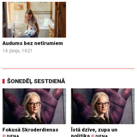
Audums bez netīrumiem
14. jūnijs, 14:21
ŠONEDĒĻ SESTDIENĀ
Fokusā Skroderdienas
Īstā dzīve, zupa un
politika
©
DIENA
©
DIENA