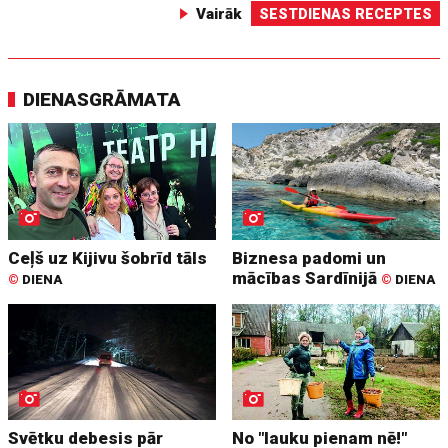
Vairāk
SESTDIENAS RECEPTES
DIENASGRĀMATA
Ceļš uz Kijivu šobrīd tāls
Biznesa padomi un
mācības Sardīnijā
©
DIENA
©
DIENA
Svētku debesis pār
No "lauku pienam nē!"