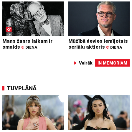
Mans žanrs laikam ir
Mūžībā devies iemīļotais
smaids
seriālu aktieris
©
DIENA
©
DIENA
Vairāk
IN MEMORIAM
TUVPLĀNĀ