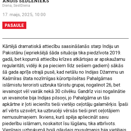
ANDIS SEDLENIEKS
Diena, SestDiena
17. maijs, 2025, 10:00
PASAULE
Kārtējā dramatiskā attiecību saasināšanās starp Indiju un
Pakistānu (iepriekšējā šāda situācija tika piedzīvota 2019.
gadā, bet kopumā attiecību krīzes atkārtojas ar apskaužamu
regularitāti, vidēji ik pa pieciem līdz sešiem gadiem) sākās
šā gada aprīļa otrajā pusē, kad netālu no Indijas Džammu un
Kašmīras štata nozīmīgas kūrortpilsētas Pahalgāmas
islāmistu teroristi uzbruka tūristu grupai, nogalinot 26, bet
ievainojot vēl vairāk nekā 30 cilvēku. Gandrīz visi nogalinātie
un ievainotie bija Indijas pilsoņi, jo Pahalgāma un tās
apkārtne ir ļoti iecienīts tieši vietējo ceļotāju galamērķis. Īpaši
arī vērts uzsvērt, ka uzbrucēji vērsās tieši pret ceļotājiem
nemusulmaņiem. Ikviens, kurš spēja apliecināt savu
piederību islāmam, noskaitot īsu lūgšanu, tika atbrīvots.
Vienīgais uzbrukumā bojā gājušais musulmanis bija vietējais