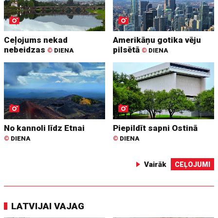
Ceļojums nekad
Amerikāņu gotika vēju
nebeidzas
pilsētā
©
DIENA
©
DIENA
No kannoli līdz Etnai
Piepildīt sapni Ostinā
©
DIENA
©
DIENA
Vairāk
CEĻOJUMI
LATVIJAI VAJAG