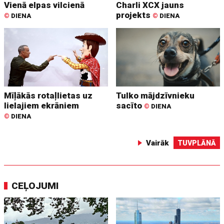
Vienā elpas vilcienā
Charli XCX jauns
projekts
©
DIENA
©
DIENA
Mīļākās rotaļlietas uz
Tulko mājdzīvnieku
lielajiem ekrāniem
sacīto
©
DIENA
©
DIENA
Vairāk
TUVPLĀNĀ
CEĻOJUMI