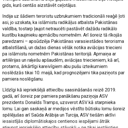
gids, kurš centās aizstāvēt ceļotājus.
Indija uz šādiem teroristu uzbrukumiem tradicionāli reaģē ļoti
asi, jo uzskata, ka islāmistu radikāļus atbalsta Pakistānas
valdība, tostarp ļaujot netraucēti pastāvēt dažādu radikālo
kustību kaujinieku apmācību nometnēm. Arī šoreiz tā rīkojās
paredzami – apsūdzēja Pakistānas varasiestādes terorisma
atbalstīšanā, un dažas dienas vēlāk notika aviācijas triecieni
pa islāmistu nometnēm Pakistānas teritorijā. Apmaiņa ar
artilērijas un raķešu apšaudēm, aviācijas triecieniem, kā arī,
protams, ārkārtīgi kareivīgiem abu pušu izteikumiem
noslēdzās tikai 10. maijā, kad prognozējami tika paziņots par
pamiera noslēgšanu.
Līdzīgi kā iepriekšējā attiecību saasināšanās reizē 2019.
gadā, arī šoreiz par pamiera panākšanu paziņoja ASV
prezidents Donalds Tramps, uzsverot ASV kā starpnieka
lomu. Lai gan saskaņā ar medijos vēstīto būtisku lomu šoreiz
spēlējušas arī Saūda Arābija un Turcija, ASV tiešām aktīvi
iesaistījās diplomātiskajos centienos iespējami ātrāk
atjaunot iepriekšējo attiecību stāvokli – ne tikai iestājoties