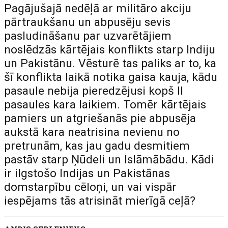
Pagājušajā nedēļā ar militāro akciju
pārtraukšanu un abpusēju sevis
pasludināšanu par uzvarētājiem
noslēdzās kārtējais konflikts starp Indiju
un Pakistānu. Vēsturē tas paliks ar to, ka
šī konflikta laikā notika gaisa kauja, kādu
pasaule nebija pieredzējusi kopš II
pasaules kara laikiem. Tomēr kārtējais
pamiers un atgriešanās pie abpusēja
aukstā kara neatrisina nevienu no
pretrunām, kas jau gadu desmitiem
pastāv starp Ņūdeli un Islāmābādu. Kādi
ir ilgstošo Indijas un Pakistānas
domstarpību cēloņi, un vai vispār
iespējams tās atrisināt mierīgā ceļā?