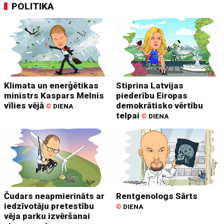
POLITIKA
Klimata un enerģētikas
Stiprina Latvijas
ministrs Kaspars Melnis
piederību Eiropas
vīlies vējā
demokrātisko vērtību
©
DIENA
telpai
©
DIENA
Čudars neapmierināts ar
Rentgenologs Sārts
iedzīvotāju pretestību
©
DIENA
vēja parku izvēršanai