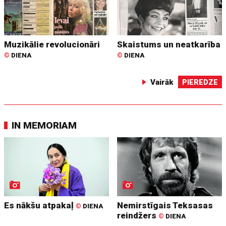
Muzikālie revolucionāri
Skaistums un neatkarība
©
DIENA
©
DIENA
Vairāk
PIEREDZE
IN MEMORIAM
Es nākšu atpakaļ
Nemirstīgais Teksasas
©
DIENA
reindžers
©
DIENA