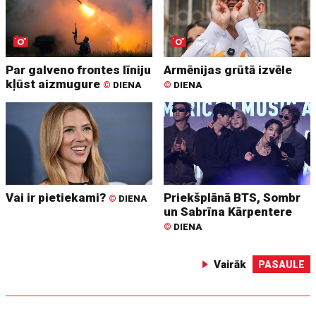
Par galveno frontes līniju
Armēnijas grūtā izvēle
kļūst aizmugure
©
DIENA
©
DIENA
Vai ir pietiekami?
Priekšplānā BTS, Sombr
©
DIENA
un Sabrīna Kārpentere
©
DIENA
Vairāk
PASAULE