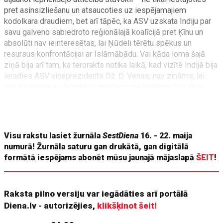
pret asinsizliešanu un atsaucoties uz iespējamajiem
kodolkara draudiem, bet arī tāpēc, ka ASV uzskata Indiju par
savu galveno sabiedroto reģionālajā koalīcijā pret Ķīnu un
absolūti nav ieinteresētas, lai Ņūdeli tērētu spēkus un
resursus konfrontācijai ar Islāmābādu. Vai kāda loma šajā
ziņā bija arī tam, ka terorakts notika laikā, kad vizītē Indijā bija
ieradies ASV viceprezidents Dž. D. Venss, nav zināms, lai
gan plašsaziņas līdzekļos atrodami mēģinājumi šos abus
notikumus sasaistīt.
BRITU INDIJAS SADALĪŠANA
Visu rakstu lasiet žurnāla
SestDiena
16. - 22. maija
numurā! Žurnāla saturu gan drukātā, gan digitālā
formātā iespējams abonēt mūsu jaunajā mājaslapā
ŠEIT
!
Raksta pilno versiju var iegādāties arī portālā
Diena.lv - autorizējies,
klikšķinot šeit!