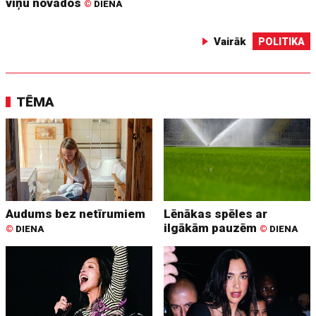
viņu novados
©
DIENA
Vairāk
POLITIKA
TĒMA
Audums bez netīrumiem
Lēnākas spēles ar
ilgākām pauzēm
©
DIENA
©
DIENA