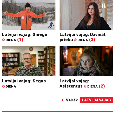
Latvijai vajag: Sniegu
Latvijai vajag: Dāvināt
(1)
prieku
(3)
©
DIENA
©
DIENA
Latvijai vajag: Segas
Latvijai vajag:
Asistentus
(2)
©
DIENA
©
DIENA
Vairāk
LATVIJAI VAJAG