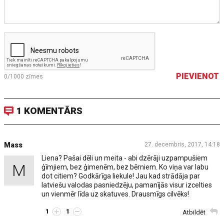
PIEVIENOT
0/1000
zīmes
1 KOMENTĀRS
Mass
27. decembris, 2017, 14:18
Liena? Pašai dēli un meita - abi dzērāji uzpampušiem
M
ģīmjiem, bez ģimenēm, bez bērniem. Ko viņa var labu
dot citiem? Godkārīga liekule! Jau kad strādāja par
latviešu valodas pasniedzēju, pamanījās visur izcelties
un vienmēr līda uz skatuves. Drausmīgs cilvēks!
1
1
Atbildēt