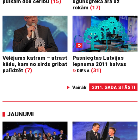
puikām dod cerību
(15)
ugunsgrēka ārā uz
rokām
(17)
Vēlējums katram – atrast
Pasniegtas Latvijas
kādu, kam no sirds gribat
lepnuma 2011 balvas
palīdzēt
(7)
(31)
©
DIENA
Vairāk
2011. GADA STĀSTI
JAUNUMI