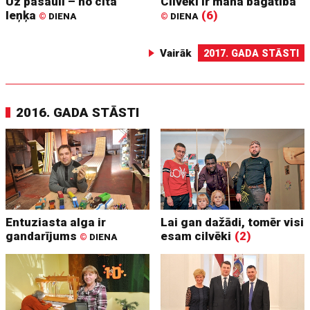
Uz pasauli – no cita
Cilvēki ir mana bagātība
leņķa
(6)
©
DIENA
©
DIENA
Vairāk
2017. GADA STĀSTI
2016. GADA STĀSTI
Entuziasta alga ir
Lai gan dažādi, tomēr visi
gandarījums
esam cilvēki
(2)
©
DIENA