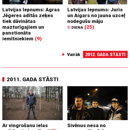
Latvijas lepnums: Agras
Latvijas lepnums: Juris
Jēgeres adītās zeķes
un Aigars no jauna uzceļ
tiek dāvinātas
nodegušu māju
mazturīgajiem un
(25)
©
DIENA
panstionāta
iemītniekiem
(9)
Vairāk
2012. GADA STĀSTI
2011. GADA STĀSTI
Ar vingrošanu ielas
Sivēnus nesa no