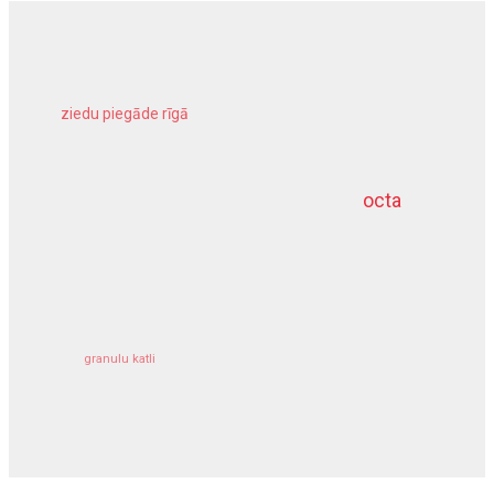
ziedu piegāde rīgā
meliorācijas darbi
octa
dziļurbums
kravu apdrošināšana
granulu katli
siltumsūknis