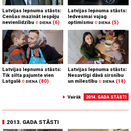
Latvijas lepnuma stāsts:
Latvijas lepnuma stāsts:
Cenšas mazināt iespēju
Iedvesmai vajag
nevienlīdzību
(6)
optimismu
(5)
©
DIENA
©
DIENA
Latvijas lepnuma stāsts:
Latvijas lepnuma stāsts:
Tik silta pajumte vien
Nesavtīgi dāvā sirsnību
Latgalē
(80)
un mīlestību
(18)
©
DIENA
©
DIENA
Vairāk
2014. GADA STĀSTI
2013. GADA STĀSTI