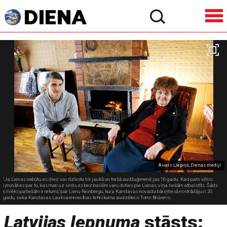
Aivars Liepiņš, Dienas mediji
"Ja Lienas nebūtu, es diez vai dzīvotu tik jaukā un foršā audžuģimenē jau 16 gadu. Kad pats vēlos
izrunāties par to, kas man uz sirds, es bez bailēm varu doties pie Lienas, viņa tiešām atbalstīts. Šāds
cilvēks patiešām ir retums," par Lienu Reinbergu, kura Kandavas novada bāriņtiesā nostrādājusi 20
gadu, saka Kandavas Lauksaimniecības tehnikuma audzēknis Toms Brūveris.
Latvijas lepnuma
stāsts: