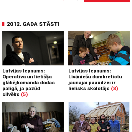
2012. GADA STĀSTI
Latvijas lepnums:
Latvijas lepnums:
Operatīva un lietišķa
Līvāniešu dambretistu
glābējkomanda dodas
jaunajai paaudzei ir
palīgā, ja pazūd
lielisks skolotājs
(8)
cilvēks
(5)