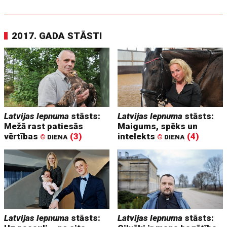
2017. GADA STĀSTI
Latvijas lepnuma
stāsts:
Latvijas lepnuma
stāsts:
Mežā rast patiesās
Maigums, spēks un
vērtības
(3)
intelekts
(4)
©
DIENA
©
DIENA
Latvijas lepnuma
stāsts:
Latvijas lepnuma
stāsts: