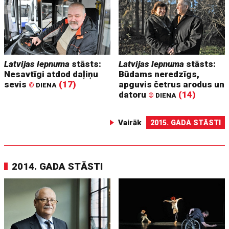
Latvijas lepnuma
stāsts:
Latvijas lepnuma
stāsts:
Nesavtīgi atdod daļiņu
Būdams neredzīgs,
sevis
(17)
apguvis četrus arodus un
©
DIENA
datoru
(14)
©
DIENA
Vairāk
2015. GADA STĀSTI
2014. GADA STĀSTI