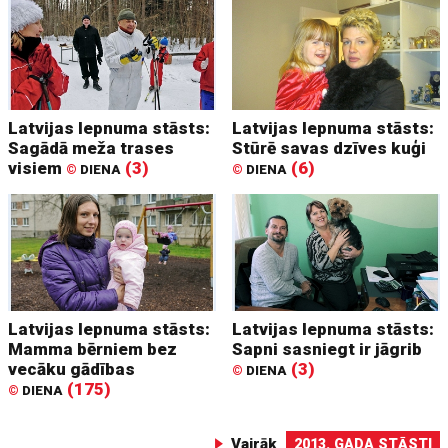
Latvijas lepnuma stāsts:
Latvijas lepnuma stāsts:
Sagādā meža trases
Stūrē savas dzīves kuģi
visiem
(3)
(6)
©
DIENA
©
DIENA
Latvijas lepnuma stāsts:
Latvijas lepnuma stāsts:
Mamma bērniem bez
Sapni sasniegt ir jāgrib
vecāku gādības
(3)
©
DIENA
(175)
©
DIENA
Vairāk
2013. GADA STĀSTI