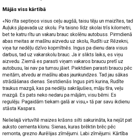
Mājās viss kārtībā
«No rīta septiņos visus ceļu augšā, taisu tēju un maizītes, tad
Auļuks jāpavada uz skolu. Pa taisno līdz skolai trīs kilometri,
bet te katru rītu un vakaru brauc skolēnu autobuss. Pirmdienā
abas meitas ar mašīnu aizvedu uz skolu, Rudīti uz Rēzekni,
viņa tur nedēļu dzīvo kopmītnēs. Ingus pa dienu dara visus
darbus, tad uz vakarskolu brauc. Ja ir slikts laiks, es viņu
aizvedu. Ziemā es parasti viņam vakaros braucu pretī uz
autobusu, lai nav pa tumsu jāiet. Piektdien parasti braucu pēc
meitām, atvedu ar mašīnu abas jaunkundzes. Tad jau sākas
strādāšanas dienas. Sestdienās Ingus pirti kurina, Rudīte
traukus mazgā, kas pa nedēļu sakrājušies, māju tīra, veļu
mazgā. Es pats neko nedaru pa mājām, visu bērni. Es
regulēju. Pagaidām tiekam galā ar visu,» tā par savu ikdienu
stāsta Kaspars.
Nelielajā virtuvītē maizes krāsns silti sakurināta, ka nejūt pat
auksto cementa klonu. Sienas, kuras brēktin brēc pēc
remonta, grezno Aurēlijas zīmējumi. Labi zīmējumi. Kārtība