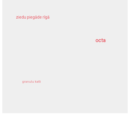
ziedu piegāde rīgā
meliorācijas darbi
octa
dziļurbums
kravu apdrošināšana
granulu katli
siltumsūknis