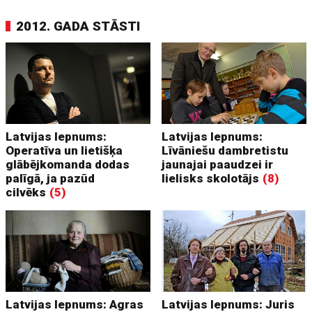
2012. GADA STĀSTI
Latvijas lepnums:
Latvijas lepnums:
Operatīva un lietišķa
Līvāniešu dambretistu
glābējkomanda dodas
jaunajai paaudzei ir
palīgā, ja pazūd
lielisks skolotājs
(8)
cilvēks
(5)
Latvijas lepnums: Agras
Latvijas lepnums: Juris