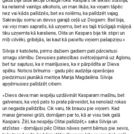
gadā bija tāda akcija Drauga roka. Kaspars tik atklāti stāstīja,
ka nelaimē vainīgs alkohols, un man likās, ka viņam tāpēc
nez vai kāds palīdzēs, bet es nolēmu, ka palīdzēt vajag.
Sakravāju somu un devos garajā ceļā uz Diogiem. Bail bija,
vai viņi mani sapratīs, kā uzņems, bet es tajā trūcīgajā mājiņā
tiku uzņemta kā karaliene, Olita un Kaspars bija tik stipri un
mīļi cilvēki, gribējās, lai kaut kā paceltu viņiem pašapziņu.»
Silvija ir katoliete, pirms dažiem gadiem pati pārcietusi
smagu slimību. Devusies pateicības svētceļojumā uz Aglonu,
bet tur sajutusi, ka ir mainījusies, ka ir pārpildīta ar Dieva
spēku. Noticis brīnums - gadu pēc audzēja operācijas
piedzimusi jaunākā meitiņa Marija Magdalēna. Silvija
apņēmusies palīdzēt citiem.
«Dievs deva man iespēju uzdāvināt Kasparam mašīnu, bet
galvenais, ka viņš pats to prata pārveidot, ka nenolaiž rokas
un negaida palīdzību. Cik varu, tik braucu pie viņiem. Kad
manai ģimenei grūti, domājam par to, kā ar visu tiek galā
Kaspars. Žēl, ka nespēju Olitai palīdzēt,» saka Silvija un
atzīstas - domājusi pēc Olitas nāves ņemt bērnus pie sevis,