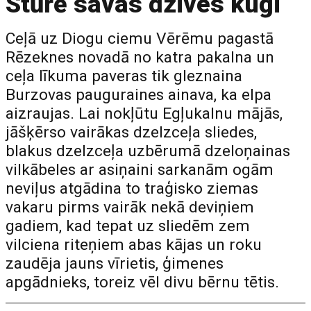
Stūrē savas dzīves kuģi
Ceļā uz Diogu ciemu Vērēmu pagastā
Rēzeknes novadā no katra pakalna un
ceļa līkuma paveras tik gleznaina
Burzovas pauguraines ainava, ka elpa
aizraujas. Lai nokļūtu Egļukalnu mājās,
jāšķērso vairākas dzelzceļa sliedes,
blakus dzelzceļa uzbērumā dzeloņainas
vilkābeles ar asiņaini sarkanām ogām
neviļus atgādina to traģisko ziemas
vakaru pirms vairāk nekā deviņiem
gadiem, kad tepat uz sliedēm zem
vilciena riteņiem abas kājas un roku
zaudēja jauns vīrietis, ģimenes
apgādnieks, toreiz vēl divu bērnu tētis.