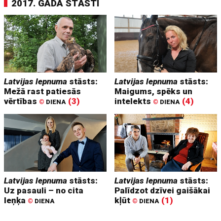
2017. GADA STĀSTI
Latvijas lepnuma
stāsts:
Latvijas lepnuma
stāsts:
Mežā rast patiesās
Maigums, spēks un
vērtības
(3)
intelekts
(4)
©
DIENA
©
DIENA
Latvijas lepnuma
stāsts:
Latvijas lepnuma
stāsts:
Uz pasauli – no cita
Palīdzot dzīvei gaišākai
leņķa
kļūt
(1)
©
DIENA
©
DIENA