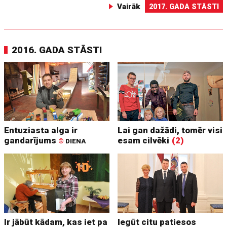
Vairāk
2017. GADA STĀSTI
2016. GADA STĀSTI
Entuziasta alga ir
Lai gan dažādi, tomēr visi
gandarījums
esam cilvēki
(2)
©
DIENA
Ir jābūt kādam, kas iet pa
Iegūt citu patiesos