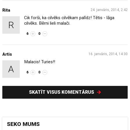
Rita
24. janvāris, 2014, 2:42
Cik forši, ka cilvēks cilvēkam palīdz! Tētis - lāga
R
cilvēks. Bērni lieli malači.
6
0
Artis
16. janvāris, 2014, 14:30
Malacis! Turies!!
A
6
0
SKATĪT VISUS KOMENTĀRUS
SEKO MUMS