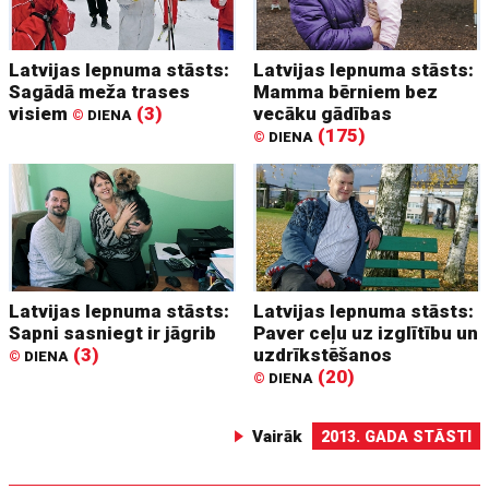
Latvijas lepnuma stāsts:
Latvijas lepnuma stāsts:
Sagādā meža trases
Mamma bērniem bez
visiem
(3)
vecāku gādības
©
DIENA
(175)
©
DIENA
Latvijas lepnuma stāsts:
Latvijas lepnuma stāsts:
Sapni sasniegt ir jāgrib
Paver ceļu uz izglītību un
(3)
uzdrīkstēšanos
©
DIENA
(20)
©
DIENA
Vairāk
2013. GADA STĀSTI