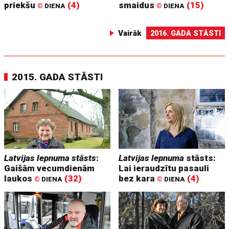
priekšu
(4)
smaidus
(15)
©
DIENA
©
DIENA
Vairāk
2016. GADA STĀSTI
2015. GADA STĀSTI
Latvijas lepnuma stāsts
:
Latvijas lepnuma
stāsts:
Gaišām vecumdienām
Lai ieraudzītu pasauli
laukos
(32)
bez kara
(4)
©
DIENA
©
DIENA