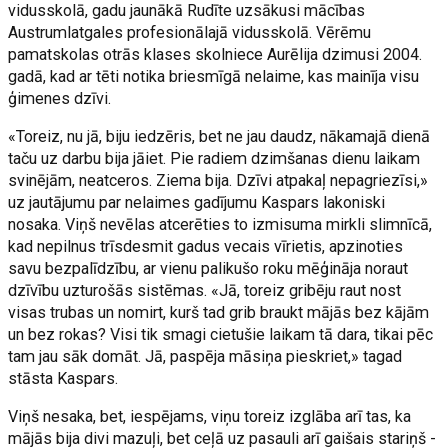
vidusskolā, gadu jaunākā Rudīte uzsākusi mācības
Austrumlatgales profesionālajā vidusskolā. Vērēmu
pamatskolas otrās klases skolniece Aurēlija dzimusi 2004.
gadā, kad ar tēti notika briesmīgā nelaime, kas mainīja visu
ģimenes dzīvi.
«Toreiz, nu jā, biju iedzēris, bet ne jau daudz, nākamajā dienā
taču uz darbu bija jāiet. Pie radiem dzimšanas dienu laikam
svinējām, neatceros. Ziema bija. Dzīvi atpakaļ nepagriezīsi,»
uz jautājumu par nelaimes gadījumu Kaspars lakoniski
nosaka. Viņš nevēlas atcerēties to izmisuma mirkli slimnīcā,
kad nepilnus trīsdesmit gadus vecais vīrietis, apzinoties
savu bezpalīdzību, ar vienu palikušo roku mēģināja noraut
dzīvību uzturošās sistēmas. «Jā, toreiz gribēju raut nost
visas trubas un nomirt, kurš tad grib braukt mājās bez kājām
un bez rokas? Visi tik smagi cietušie laikam tā dara, tikai pēc
tam jau sāk domāt. Jā, paspēja māsiņa pieskriet,» tagad
stāsta Kaspars.
Viņš nesaka, bet, iespējams, viņu toreiz izglāba arī tas, ka
mājās bija divi mazuļi, bet ceļā uz pasauli arī gaišais stariņš -