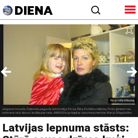
No privāta albuma
Jelgavas novada Zaļenieku pagasta iedzīvotāja Silvija Šēra, trīs bērnu māmiņa, Poišu ģimenei nav
radiniece, taču kļuvusi tuvāka par radu. Attēlā Silvija kopā ar savu mazo meitiņu Mariju Magdalēnu.
Latvijas lepnuma stāsts: