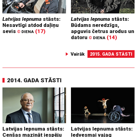
Latvijas lepnuma
stāsts:
Latvijas lepnuma
stāsts:
Nesavtīgi atdod daļiņu
Būdams neredzīgs,
sevis
(17)
apguvis četrus arodus un
©
DIENA
datoru
(14)
©
DIENA
Vairāk
2015. GADA STĀSTI
2014. GADA STĀSTI
Latvijas lepnuma stāsts:
Latvijas lepnuma stāsts:
Cenšas mazināt iespēju
Iedvesmai vajag