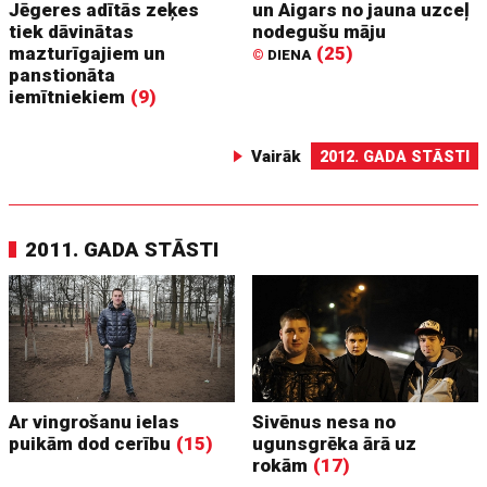
Jēgeres adītās zeķes
un Aigars no jauna uzceļ
tiek dāvinātas
nodegušu māju
mazturīgajiem un
(25)
©
DIENA
panstionāta
iemītniekiem
(9)
Vairāk
2012. GADA STĀSTI
2011. GADA STĀSTI
Ar vingrošanu ielas
Sivēnus nesa no
puikām dod cerību
(15)
ugunsgrēka ārā uz
rokām
(17)