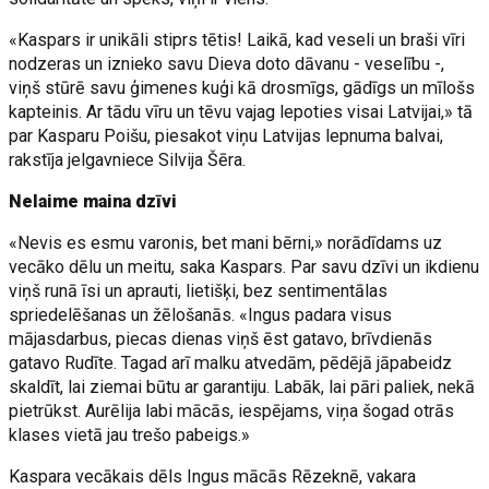
«Kaspars ir unikāli stiprs tētis! Laikā, kad veseli un braši vīri
nodzeras un iznieko savu Dieva doto dāvanu - veselību -,
viņš stūrē savu ģimenes kuģi kā drosmīgs, gādīgs un mīlošs
kapteinis. Ar tādu vīru un tēvu vajag lepoties visai Latvijai,» tā
par Kasparu Poišu, piesakot viņu Latvijas lepnuma balvai,
rakstīja jelgavniece Silvija Šēra.
Nelaime maina dzīvi
«Nevis es esmu varonis, bet mani bērni,» norādīdams uz
vecāko dēlu un meitu, saka Kaspars. Par savu dzīvi un ikdienu
viņš runā īsi un aprauti, lietišķi, bez sentimentālas
spriedelēšanas un žēlošanās. «Ingus padara visus
mājasdarbus, piecas dienas viņš ēst gatavo, brīvdienās
gatavo Rudīte. Tagad arī malku atvedām, pēdējā jāpabeidz
skaldīt, lai ziemai būtu ar garantiju. Labāk, lai pāri paliek, nekā
pietrūkst. Aurēlija labi mācās, iespējams, viņa šogad otrās
klases vietā jau trešo pabeigs.»
Kaspara vecākais dēls Ingus mācās Rēzeknē, vakara