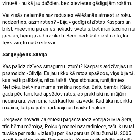
virtuvē - nu kā jau daždien, bez sievietes gādīgajām rokām.
Vai visās nelaimēs nav radusies vēlēšanās atmest ar roku,
nodzerties, aizmirsties? «Bija,» godīgi atzīstas Kaspars un
bilst, «neesmu jau arī es nekāds svētais, bet man taču no rīta
jāceļas, bērni jāved uz skolu. Bērni nedrīkst ciest no tā, ka
tēvs varētu nodzerties.»
Sargeņģelis Silvija
Kas palīdz dzīves smagumu izturēt? Kaspars atdzīvojas un
pasmaida: «Silvija. Es jau tikko kā ratos apsēdos, viņa bija tā,
kas reāli palīdzēja, nāca talkā. Viņa atbrauca, runājāmies.
Neticēju, bet viņa mums mašīnu nopirka. Baltu bembi. Kādu
gadu pēc tam, kad apsēdos ratos, es praktiski no mājām
negāju ārā, vienīgi, ja radi kaut kur aizveda. Kad tika nopirkta
mašīna, tad jau pats pārtaisīju un braukāt sāku.»
Jelgavas novada Zaļenieku pagasta iedzīvotāja Silvija Šēra,
trīs bērnu māmiņa, Poišu ģimenei nav radiniece, taču kļuvusi
tuvāka par radu. «Izlasīju par Kasparu un Olitu žurnālā, 2005.