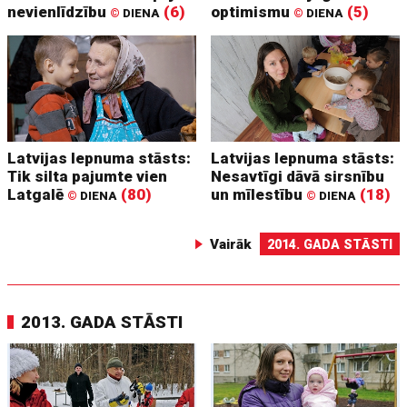
nevienlīdzību
(6)
optimismu
(5)
©
DIENA
©
DIENA
Latvijas lepnuma stāsts:
Latvijas lepnuma stāsts:
Tik silta pajumte vien
Nesavtīgi dāvā sirsnību
Latgalē
(80)
un mīlestību
(18)
©
DIENA
©
DIENA
Vairāk
2014. GADA STĀSTI
2013. GADA STĀSTI