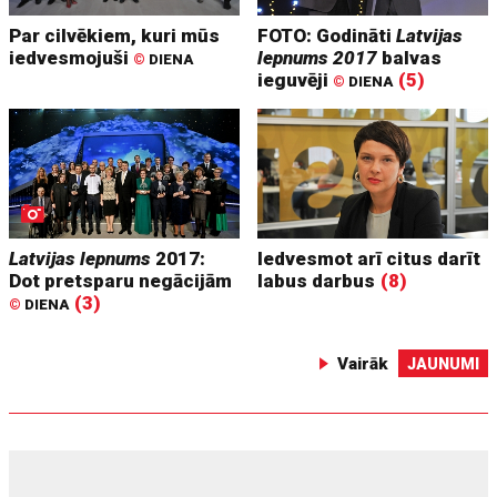
Par cilvēkiem, kuri mūs
FOTO: Godināti
Latvijas
iedvesmojuši
lepnums 2017
balvas
©
DIENA
ieguvēji
(5)
©
DIENA
Latvijas lepnums
2017:
Iedvesmot arī citus darīt
Dot pretsparu negācijām
labus darbus
(8)
(3)
©
DIENA
Vairāk
JAUNUMI