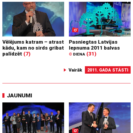
Vēlējums katram – atrast
Pasniegtas Latvijas
kādu, kam no sirds gribat
lepnuma 2011 balvas
palīdzēt
(7)
(31)
©
DIENA
Vairāk
2011. GADA STĀSTI
JAUNUMI