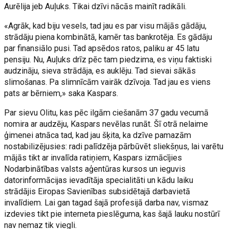
Aurēlija jeb Auļuks. Tikai dzīvi nācās mainīt radikāli.
«Agrāk, kad biju vesels, tad jau es par visu mājās gādāju,
strādāju piena kombinātā, kamēr tas bankrotēja. Es gādāju
par finansiālo pusi. Tad apsēdos ratos, paliku ar 45 latu
pensiju. Nu, Auļuks drīz pēc tam piedzima, es viņu faktiski
audzināju, sieva strādāja, es auklēju. Tad sievai sākās
slimošanas. Pa slimnīcām vairāk dzīvoja. Tad jau es viens
pats ar bērniem,» saka Kaspars.
Par sievu Olitu, kas pēc ilgām ciešanām 37 gadu vecumā
nomira ar audzēju, Kaspars nevēlas runāt. Šī otrā nelaime
ģimenei atnāca tad, kad jau šķita, ka dzīve pamazām
nostabilizējusies: radi palīdzēja pārbūvēt sliekšņus, lai varētu
mājās tikt ar invalīda ratiņiem, Kaspars izmācījies
Nodarbinātības valsts aģentūras kursos un ieguvis
datorinformācijas ievadītāja specialitāti un kādu laiku
strādājis Eiropas Savienības subsidētajā darbavietā
invalīdiem. Lai gan tagad šajā profesijā darba nav, vismaz
izdevies tikt pie interneta pieslēguma, kas šajā lauku nostūrī
nav nemaz tik viegli.