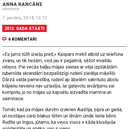
ANNA RANCĀNE
rakstniece
7. janvāris, 2014, 13:12
2013. GADA STĀSTI
6 KOMENTĀRI
«Es jums tūlīt iziešu pretī,» Kaspars mirklī atbild uz telefona
zvanu, un tik tiešām, viņš jau ir pagalmā, sēžot invalīdu
ratiņos. Pie vecās baļķu mājas sienas ar vēja izplūkātām
ruberoīda skrandām bezpalīdzīgi rudenī ziedēja miķelīši.
Dārzā valda pamestība, rudenī ap ābelēm sakritušo ābolu
klājienu neviens nav uzlasījis, lai gatavotu ievārījumu vai
kompotu, jo no mājas uz kapsētu aizvadīta mamma un
saimniece.
Tomēr, kad pa mājas durvīm izskrien Aurēlija, ņipra un gaiša,
un nostājas cieši blakus tētim un lēnām iznāk lielie bērni
Rudīte un Ingus, jūtams, ka viņos visos ir kāda klusējoša
solidaritāte un spēks, viņi ir viens.