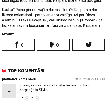
taču tagad redz, ka bērnu tētis Kaspars labi ar visu tiek galā.
Kaut arī Poišu ģimeni vajā nelaimes, tomēr Kaspars netic
likteņa nolemtībai - pats vien esot vainīgs. Arī par Dieva
esamību izsakās skeptiski, kas skumdina Silviju, tomēr viņa
tic, ka ar savām lūgšanām arī šajā ziņā palīdzēs Kasparam.
Ieteikt
0
0
TOP KOMENTĀRI
pievienot komentāru
20. janvāris, 2014, 0:15
prieks, ka Kaspars rod spēku bērnos, un ka ir
P
sargenģelis Silvija.
6
0