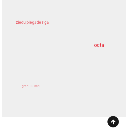
ziedu piegāde rīgā
meliorācijas darbi
octa
dziļurbums
kravu apdrošināšana
granulu katli
siltumsūknis