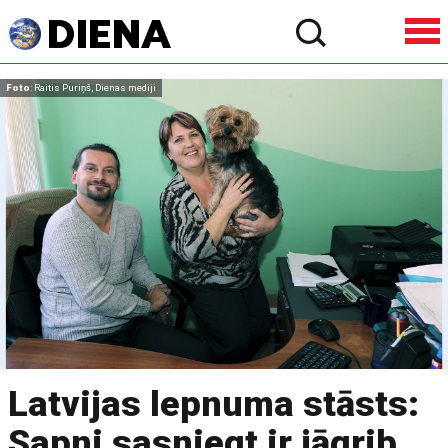
Foto
: Raitis Puriņš, Dienas mediji
Latvijas lepnuma stāsts:
Sapni sasniegt ir jāgrib