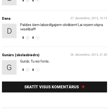
5
0
Dana
27. decembris, 2013, 10:19
Paldies šiem labsirdīgajiem cilvēkiem! Lai viņiem stipra
D
veselība!!!!
5
0
Gunārs (skolasbiedrs)
26. decembris, 2013, 21:30
Gunār, Tu esi foršs...
G
5
0
SKATĪT VISUS KOMENTĀRUS