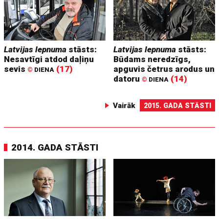
Latvijas lepnuma
stāsts:
Latvijas lepnuma
stāsts:
Nesavtīgi atdod daļiņu
Būdams neredzīgs,
sevis
(17)
apguvis četrus arodus un
©
DIENA
datoru
(14)
©
DIENA
Vairāk
2015. GADA STĀSTI
2014. GADA STĀSTI