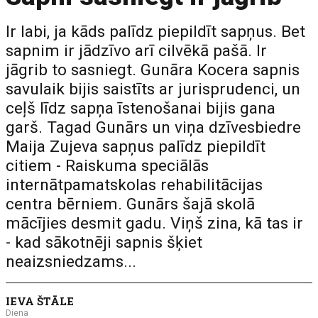
Ir labi, ja kāds palīdz piepildīt sapņus. Bet
sapnim ir jādzīvo arī cilvēkā pašā. Ir
jāgrib to sasniegt. Gunāra Kocera sapnis
savulaik bijis saistīts ar jurisprudenci, un
ceļš līdz sapņa īstenošanai bijis gana
garš. Tagad Gunārs un viņa dzīvesbiedre
Maija Zujeva sapņus palīdz piepildīt
citiem - Raiskuma speciālās
internātpamatskolas rehabilitācijas
centra bērniem. Gunārs šajā skolā
mācījies desmit gadu. Viņš zina, kā tas ir
- kad sākotnēji sapnis šķiet
neaizsniedzams...
IEVA ŠTĀLE
Diena