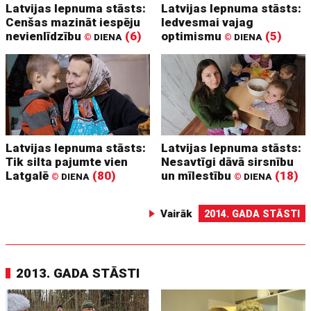
Latvijas lepnuma stāsts:
Latvijas lepnuma stāsts:
Cenšas mazināt iespēju
Iedvesmai vajag
nevienlīdzību
(6)
optimismu
(5)
©
DIENA
©
DIENA
Latvijas lepnuma stāsts:
Latvijas lepnuma stāsts:
Tik silta pajumte vien
Nesavtīgi dāvā sirsnību
Latgalē
(80)
un mīlestību
(18)
©
DIENA
©
DIENA
Vairāk
2014. GADA STĀSTI
2013. GADA STĀSTI