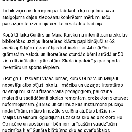
Tolaik viņi nav domājuši par labdarību kā regulāru sava
atalgojuma daļas ziedošanu konkrētam mērķim, taču
pamazām tā izveidojusies kā nerakstīta tradīcija.
Kopš tā laika Gunārs un Maija Raiskuma internātpamatskolas
bibliotēkas uzziņu literatūras klāstu papildinājuši ar 62
enciklopēdijām, ģeogrāfijas kabinetu - ar 44 mācību
grāmatām, valodu un literatūras stundās bērni strādā ar 50
viņu dāvinātajām grāmatām. Skola ir pateicīga par sporta
inventāru un sporta tērpiem.
«Pat grūti uzskaitīt visas jomas, kurās Gunārs un Maija ir
nesavtīgi atbalstījuši skolu, - mācību un uzziņas literatūras
dāvinājumi, kursu finansēšana pedagogiem, palīdzība
materiālu sagādāšanā skolas remontam, prožektori skatuves
noformējumam, ģitāras un citi mūzikas instrumenti pulciņu
nodarbībām, mājas kinozāle skolēnu atpūtas brīžiem,»
Maijas un Gunāra ieguldījumu uzskaita skolas direktore Helī
Opincāne un apstiprina - bērniem ar īpašām vajadzībām
nozīmīga ir arī Gunāra klātbūtne skolas svarīgākajos