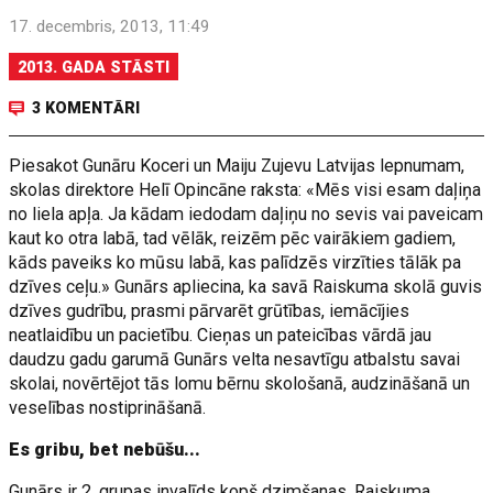
17. decembris, 2013, 11:49
2013. GADA STĀSTI
3 KOMENTĀRI
Piesakot Gunāru Koceri un Maiju Zujevu Latvijas lepnumam,
skolas direktore Helī Opincāne raksta: «Mēs visi esam daļiņa
no liela apļa. Ja kādam iedodam daļiņu no sevis vai paveicam
kaut ko otra labā, tad vēlāk, reizēm pēc vairākiem gadiem,
kāds paveiks ko mūsu labā, kas palīdzēs virzīties tālāk pa
dzīves ceļu.» Gunārs apliecina, ka savā Raiskuma skolā guvis
dzīves gudrību, prasmi pārvarēt grūtības, iemācījies
neatlaidību un pacietību. Cieņas un pateicības vārdā jau
daudzu gadu garumā Gunārs velta nesavtīgu atbalstu savai
skolai, novērtējot tās lomu bērnu skološanā, audzināšanā un
veselības nostiprināšanā.
Es gribu, bet nebūšu...
Gunārs ir 2. grupas invalīds kopš dzimšanas. Raiskuma