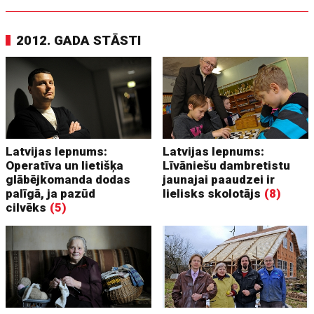
2012. GADA STĀSTI
Latvijas lepnums:
Latvijas lepnums:
Operatīva un lietišķa
Līvāniešu dambretistu
glābējkomanda dodas
jaunajai paaudzei ir
palīgā, ja pazūd
lielisks skolotājs
(8)
cilvēks
(5)