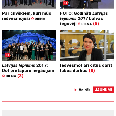
Par cilvēkiem, kuri mūs
FOTO: Godināti
Latvijas
iedvesmojuši
lepnums 2017
balvas
©
DIENA
ieguvēji
(5)
©
DIENA
Latvijas lepnums
2017:
Iedvesmot arī citus darīt
Dot pretsparu negācijām
labus darbus
(8)
(3)
©
DIENA
Vairāk
JAUNUMI