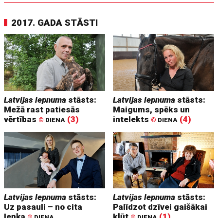
2017. GADA STĀSTI
Latvijas lepnuma
stāsts:
Latvijas lepnuma
stāsts:
Mežā rast patiesās
Maigums, spēks un
vērtības
(3)
intelekts
(4)
©
DIENA
©
DIENA
Latvijas lepnuma
stāsts:
Latvijas lepnuma
stāsts:
Uz pasauli – no cita
Palīdzot dzīvei gaišākai
leņķa
kļūt
(1)
©
DIENA
©
DIENA