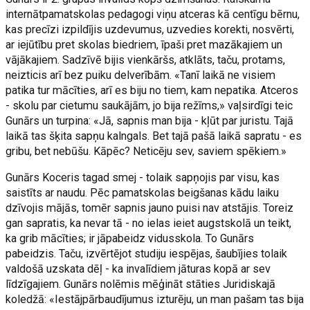
internātpamatskolas pedagogi viņu atceras kā centīgu bērnu,
kas precīzi izpildījis uzdevumus, uzvedies korekti, nosvērti,
ar iejūtību pret skolas biedriem, īpaši pret mazākajiem un
vājākajiem. Sadzīvē bijis vienkāršs, atklāts, taču, protams,
neizticis arī bez puiku delverībām. «Tanī laikā ne visiem
patika tur mācīties, arī es biju no tiem, kam nepatika. Atceros
- skolu par cietumu saukājām, jo bija režīms,» vaļsirdīgi teic
Gunārs un turpina: «Jā, sapnis man bija - kļūt par juristu. Tajā
laikā tas šķita sapņu kalngals. Bet tajā pašā laikā sapratu - es
gribu, bet nebūšu. Kāpēc? Neticēju sev, saviem spēkiem.»
Gunārs Koceris tagad smej - tolaik sapņojis par visu, kas
saistīts ar naudu. Pēc pamatskolas beigšanas kādu laiku
dzīvojis mājās, tomēr sapnis jauno puisi nav atstājis. Toreiz
gan sapratis, ka nevar tā - no ielas ieiet augstskolā un teikt,
ka grib mācīties; ir jāpabeidz vidusskola. To Gunārs
pabeidzis. Taču, izvērtējot studiju iespējas, šaubījies tolaik
valdošā uzskata dēļ - ka invalīdiem jāturas kopā ar sev
līdzīgajiem. Gunārs nolēmis mēģināt stāties Juridiskajā
koledžā: «Iestājpārbaudījumus izturēju, un man pašam tas bija