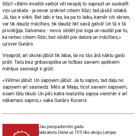
līdzi! «Bērni invalīdi varbūt vēl nespēj to saprast un saskatīt:
viņi uzskata - ja nevar izskriet citiem līdzi, tad jāsēž istabā.
Jā, tas ir slikti. Bet labi ir tas, ka pa to laiku, kamēr citi skrien,
var tik daudz mācīties, tik daudz likt savā galvā! Un tā ir tā
privilēģija. Galvenais - nevis sēdēt pie loga un raudāt par to,
ka netiec citiem līdzi, bet sēdēt pie datora un mācīties,»
uzsver Gunārs.
Viņaprāt, arī skolai jābūt tik labai, lai no tās ārā nāktu gaiši
prāti. Taču bez gribasspēka un ticības saviem spēkiem
mērķus sasniegt ir grūti.
«Vēlmei jābūt. Un sapņiem jābūt. Ja tu sapņo, tad daļu no
sapņiem arī sasniedz. Mēs ar Maiju, ticot saviem sapņiem,
esam tālu tikuši. Un pēc katra realizēta sapņa vienmēr ir arī
nākamais sapnis,» saka Gunārs Koceris.
Jau piecpadsmito gadu
laikraksts
Diena
un
TV3
rīko akciju
Latvijas