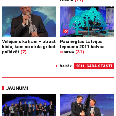
Vēlējums katram – atrast
Pasniegtas Latvijas
kādu, kam no sirds gribat
lepnuma 2011 balvas
palīdzēt
(7)
(31)
©
DIENA
Vairāk
2011. GADA STĀSTI
JAUNUMI