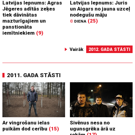
Latvijas lepnums: Agras
Latvijas lepnums: Juris
Jēgeres adītās zeķes
un Aigars no jauna uzceļ
tiek dāvinātas
nodegušu māju
mazturīgajiem un
(25)
©
DIENA
panstionāta
iemītniekiem
(9)
Vairāk
2012. GADA STĀSTI
2011. GADA STĀSTI
Ar vingrošanu ielas
Sivēnus nesa no
puikām dod cerību
(15)
ugunsgrēka ārā uz
rokām
(17)