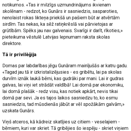
notikumos. «Tas ir milzīgs uzmundrinājums ikvienam
skolēnam - redzot, ko Gunārs ir sasniedzis, sasparoties,
nenolaist rokas likteņa priekšā un pašiem būt ar atvērtām
sirdīm. Tas nekas, ka sēž ratiņkrēslā vai pārvietojas ar
grūtībām. Spēks jau nav galvenais. Svarīgi ir darīt, rīkoties,»
pieteikuma vēstulē Latvijas lepnumam raksta skolas
direktore.
Tā ir privilēģija
Domas par labdarības jēgu Gunāram mainījušās ar katru gadu.
«Tagad jau tā ir izkristalizējusies - es gribētu, lai pa skolas
durvīm iznāk laukā bērni, kas gudrāki par mani. Lai ir gudras
galvas, lai viņi iet strādāt valdībā! Lai domā par ekonomiku,
lai domā plašāk - redz visu, kas notiek apkārt, nevis tikai
domā par sevi. Ja es tajos laikos sasniedzu to, ko esmu
sasniedzis, tad mūsdienās jābūt ar vēl spožākām galvām,»
uzskata Gunārs.
Viņš atceros, kā kādreiz skatījies uz citiem - veselajiem -
bērniem, kuri var skriet. Tā gribējies šo iespēju - skriet viņiem