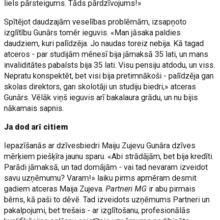
liels pārsteigums. Tāds pārdzīvojums!»
Spītējot daudzajām veselības problēmām, izsapņoto
izglītību Gunārs tomēr ieguvis. «Man jāsaka paldies
daudziem, kuri palīdzēja. Jo naudas toreiz nebija. Kā tagad
atceros - par studijām mēnesī bija jāmaksā 35 lati, un mans
invaliditātes pabalsts bija 35 lati. Visu pensiju atdodu, un viss.
Nepratu konspektēt, bet visi bija pretimnākoši - palīdzēja gan
skolas direktors, gan skolotāji un studiju biedri,» atceras
Gunārs. Vēlāk viņš ieguvis arī bakalaura grādu, un nu bijis
nākamais sapnis.
Ja dod arī citiem
Iepazīšanās ar dzīvesbiedri Maiju Zujevu Gunāra dzīves
mērķiem piešķīra jaunu sparu. «Abi strādājām, bet bija kredīti.
Parādi jāmaksā, un tad domājām - vai tad nevaram izveidot
savu uzņēmumu? Varam!» laiku pirms apmēram desmit
gadiem atceras Maija Zujeva.
Partneri MG
ir abu pirmais
bērns, kā paši to dēvē. Tad izveidots uzņēmums Partneri un
pakalpojumi, bet trešais - ar izglītošanu, profesionālās