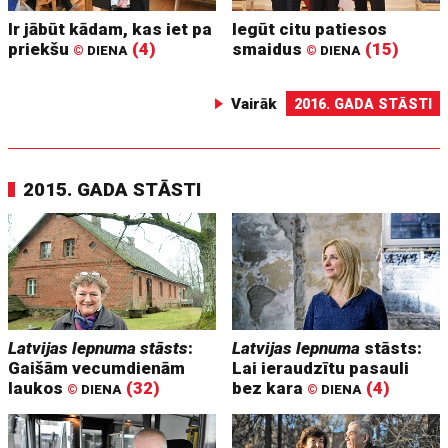
Ir jābūt kādam, kas iet pa
Iegūt citu patiesos
priekšu
(4)
smaidus
(15)
©
DIENA
©
DIENA
Vairāk
2016. GADA STĀSTI
2015. GADA STĀSTI
Latvijas lepnuma stāsts
:
Latvijas lepnuma
stāsts:
Gaišām vecumdienām
Lai ieraudzītu pasauli
laukos
(32)
bez kara
(4)
©
DIENA
©
DIENA