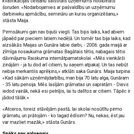
kvalifikācijas celšanu saistītais uzņēmums nodibināts
šoruden. «Nodarbojamies ar pašvaldību un uzņēmumu
darbinieku apmācību, semināru un kursu organizēšanu,»
stāsta Maija.
Pirmsākumi gan nav bijuši viegli. Tas bijis laiks, kad abiem
jāpaēd par pieciem latiem nedēļā. Un tomēr tas bija laiks, kad
aizsākās Maijas un Gunāra labie darbi, - 2006. gada maijā ar
zīmīga nosaukuma grāmatas Bagātais tētis, nabagais tētis
dāvinājumu Raiskuma internātpamatskolai. «Mēs vienkārši
zinājām - ja tu dod arī citiem, tu saņem atpakaļ. Un tas nebūt
nebija merkantils aprēķins,» atklāti saka Gunārs. Maija turpina:
«Kad sākām uzņēmējdarbību, man bija 70 latu alga, Gunāram
- 35 latu pensija. Mēs lasījām grāmatas un sapratām - Dievs
iedod vairāk, nekā esi pelnījis, lai tu dalītos ar citiem. Tāpēc ir
jādod tālāk.»
«Atceros, toreiz stāvējām pastā, lai skolai nosūtītu pirmo
grāmatu, un prātojām - ko tagad ēdīsim? Nu, nekas, ēst jau
var mazliet mazāk,» stāsta Gunārs.
Spēks nav galvenais