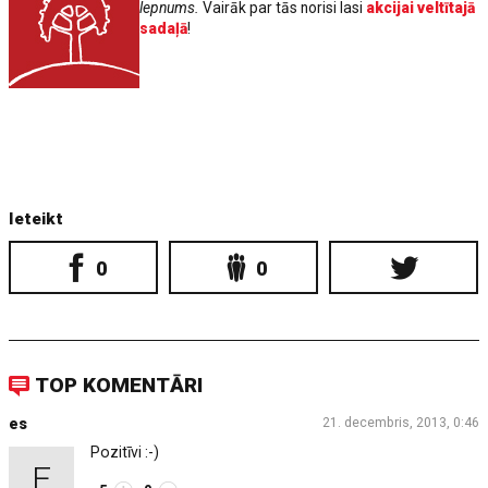
lepnums.
Vairāk par tās norisi lasi
akcijai veltītajā
sadaļā
!
Ieteikt
0
0
TOP KOMENTĀRI
es
21. decembris, 2013, 0:46
Pozitīvi :-)
E