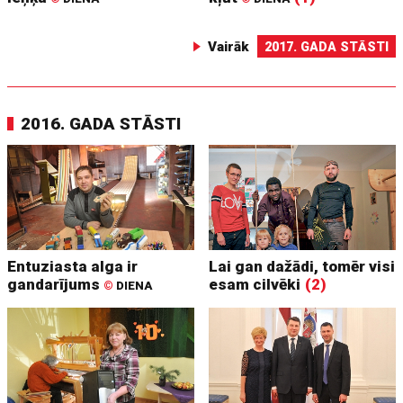
Vairāk
2017. GADA STĀSTI
2016. GADA STĀSTI
Entuziasta alga ir
Lai gan dažādi, tomēr visi
gandarījums
esam cilvēki
(2)
©
DIENA