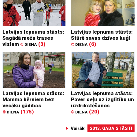
Latvijas lepnuma stāsts:
Latvijas lepnuma stāsts:
Sagādā meža trases
Stūrē savas dzīves kuģi
visiem
(3)
(6)
©
DIENA
©
DIENA
Latvijas lepnuma stāsts:
Latvijas lepnuma stāsts:
Mamma bērniem bez
Paver ceļu uz izglītību un
vecāku gādības
uzdrīkstēšanos
(175)
(20)
©
DIENA
©
DIENA
Vairāk
2013. GADA STĀSTI