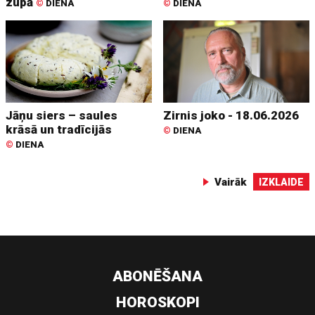
zupā
©
DIENA
©
DIENA
Jāņu siers – saules
Zirnis joko - 18.06.2026
krāsā un tradīcijās
©
DIENA
©
DIENA
Vairāk
IZKLAIDE
ABONĒŠANA
HOROSKOPI