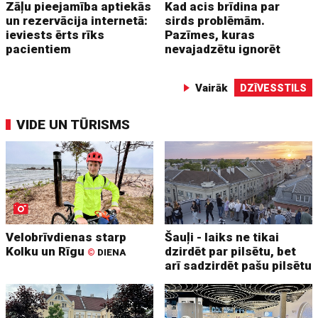
Zāļu pieejamība aptiekās
Kad acis brīdina par
un rezervācija internetā:
sirds problēmām.
ieviests ērts rīks
Pazīmes, kuras
pacientiem
nevajadzētu ignorēt
Vairāk
DZĪVESSTILS
VIDE UN TŪRISMS
Velobrīvdienas starp
Šauļi - laiks ne tikai
Kolku un Rīgu
dzirdēt par pilsētu, bet
©
DIENA
arī sadzirdēt pašu pilsētu