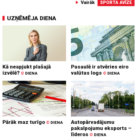
Vairāk
SPORTA AVĪZE
UZŅĒMĒJA DIENA
Kā neapjukt plašajā
Pasaulē ir atvēries eiro
izvēlē?
valūtas logs
©
DIENA
©
DIENA
Pārāk maz turīgo
Autopārvadājumu
©
DIENA
pakalpojumu eksports –
līderos
©
DIENA