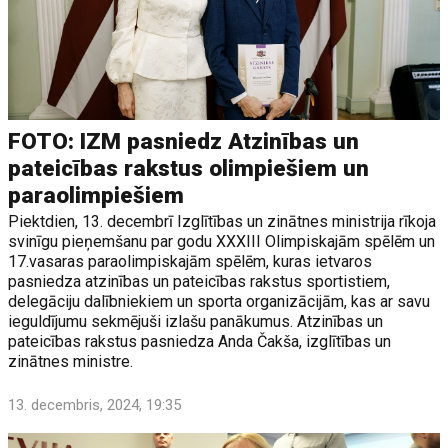
FOTO: IZM pasniedz Atzinības un
pateicības rakstus olimpiešiem un
paraolimpiešiem
Piektdien, 13. decembrī Izglītības un zinātnes ministrija rīkoja
svinīgu pieņemšanu par godu XXXIII Olimpiskajām spēlēm un
17.vasaras paraolimpiskajām spēlēm, kuras ietvaros
pasniedza atzinības un pateicības rakstus sportistiem,
delegāciju dalībniekiem un sporta organizācijām, kas ar savu
ieguldījumu sekmējuši izlašu panākumus. Atzinības un
pateicības rakstus pasniedza Anda Čakša, izglītības un
zinātnes ministre.
13. decembris, 2024, 19:35