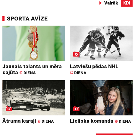
Vairāk
KDI
SPORTA AVĪZE
Jaunais talants un mēra
Latviešu pēdas NHL
sajūta
©
DIENA
©
DIENA
Ātruma karaļi
Lieliska komanda
©
DIENA
©
DIENA