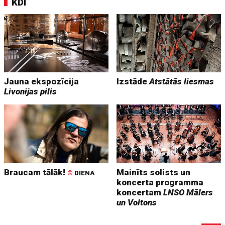
KDI
Jauna ekspozīcija
Izstāde
Atstātās liesmas
Livonijas pilis
Braucam tālāk!
Mainīts solists un
©
DIENA
koncerta programma
koncertam
LNSO Mālers
un Voltons