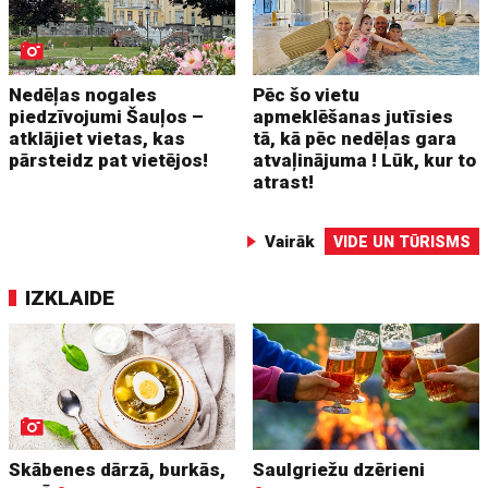
Nedēļas nogales
Pēc šo vietu
piedzīvojumi Šauļos –
apmeklēšanas jutīsies
atklājiet vietas, kas
tā, kā pēc nedēļas gara
pārsteidz pat vietējos!
atvaļinājuma ! Lūk, kur to
atrast!
Vairāk
VIDE UN TŪRISMS
IZKLAIDE
Skābenes dārzā, burkās,
Saulgriežu dzērieni