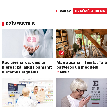
Vairāk
UZŅĒMĒJA DIENA
DZĪVESSTILS
Kad cieš sirds, cieš arī
Man aušana ir lemta. Tajā
nieres: kā laikus pamanīt
patveros un meditēju
bīstamus signālus
©
DIENA