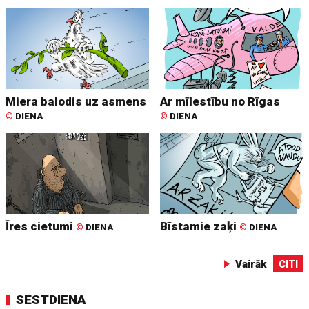
Miera balodis uz asmens
Ar mīlestību no Rīgas
©
DIENA
©
DIENA
Īres cietumi
Bīstamie zaķi
©
DIENA
©
DIENA
Vairāk
CITI
SESTDIENA