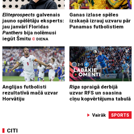
Eliteprospects
galvenais
Ganas izlase spēles
jauno spēlētāju eksperts:
izskaņā izrauj uzvaru pār
jau janvārī Floridas
Panamas futbolistiem
Panthers
bija nolēmusi
iegūt Šmitu
©
DIENA
Anglijas futbolisti
Riga
spraigā derbijā
rezultatīvā mačā uzvar
uzvar RFS un saasina
Horvātiju
cīņu kopvērtējuma tabulā
Vairāk
SPORTS
CITI