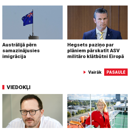
Austrālijā pērn
Hegsets paziņo par
samazinājusies
plāniem pārskatīt ASV
imigrācija
militāro klātbūtni Eiropā
Vairāk
PASAULĒ
VIEDOKĻI