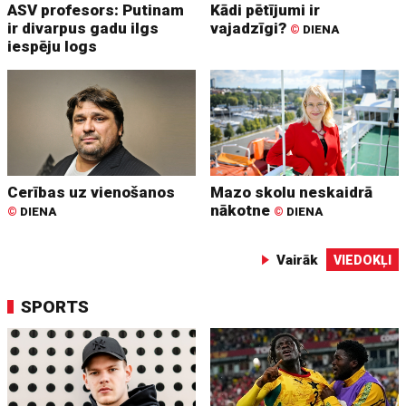
ASV profesors: Putinam
Kādi pētījumi ir
ir divarpus gadu ilgs
vajadzīgi?
©
DIENA
iespēju logs
Cerības uz vienošanos
Mazo skolu neskaidrā
nākotne
©
DIENA
©
DIENA
Vairāk
VIEDOKĻI
SPORTS