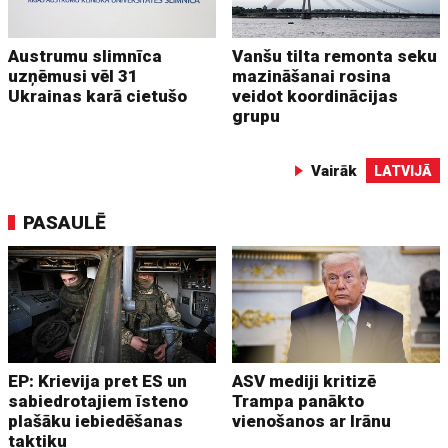
Austrumu slimnīca
Vanšu tilta remonta seku
uzņēmusi vēl 31
mazināšanai rosina
Ukrainas karā cietušo
veidot koordinācijas
grupu
Vairāk
LATVIJĀ
PASAULĒ
EP: Krievija pret ES un
ASV mediji kritizē
sabiedrotajiem īsteno
Trampa panākto
plašāku iebiedēšanas
vienošanos ar Irānu
taktiku