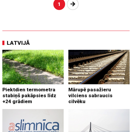
Nākošā
1
LATVIJĀ
Piektdien termometra
Mārupē pasažieru
stabiņš pakāpsies līdz
vilciens sabraucis
+24 grādiem
cilvēku