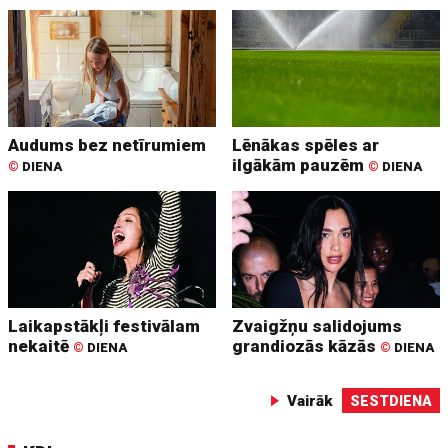
Audums bez netīrumiem
Lēnākas spēles ar
ilgākām pauzēm
©
DIENA
©
DIENA
Laikapstākļi festivālam
Zvaigžņu salidojums
nekaitē
grandiozās kāzās
©
DIENA
©
DIENA
Vairāk
SESTDIENA