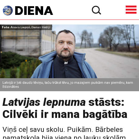
Foto
: Aivars Liepiņš, Dienas mediji
Latvijā ir ļoti daudz tēviņu, taču trūkst tēvu, jo mazajiem puikām nav piemēru, kam
līdzināties
Latvijas lepnuma
stāsts:
Cilvēki ir mana bagātība
Viņš ceļ savu skolu. Puikām. Bārbeles
pamatskola bija viena no lauku skolām,