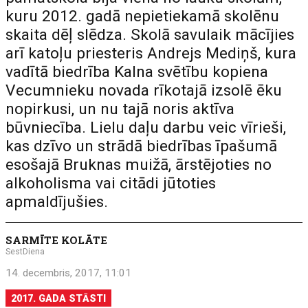
kuru 2012. gadā nepietiekamā skolēnu
skaita dēļ slēdza. Skolā savulaik mācījies
arī katoļu priesteris Andrejs Mediņš, kura
vadītā biedrība Kalna svētību kopiena
Vecumnieku novada rīkotajā izsolē ēku
nopirkusi, un nu tajā noris aktīva
būvniecība. Lielu daļu darbu veic vīrieši,
kas dzīvo un strādā biedrības īpašumā
esošajā Bruknas muižā, ārstējoties no
alkoholisma vai citādi jūtoties
apmaldījušies.
SARMĪTE KOLĀTE
SestDiena
14. decembris, 2017, 11:01
2017. GADA STĀSTI