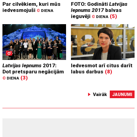
Par cilvēkiem, kuri mūs
FOTO: Godināti
Latvijas
iedvesmojuši
lepnums 2017
balvas
©
DIENA
ieguvēji
(5)
©
DIENA
Latvijas lepnums
2017:
Iedvesmot arī citus darīt
Dot pretsparu negācijām
labus darbus
(8)
(3)
©
DIENA
Vairāk
JAUNUMI