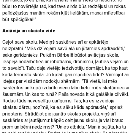
būsi to novērtējis tad, kad tava sirds būs redzējusi un rokas
palīdzējušas manām rokām kļūt lielākām, manai mīlestībai
būt spēcīgākai!"
Aviācija un skaista vide
Ceļot savu skolu, Mediņš saskāries arī ar apkārtējo
neizpratni. "Mēs dzīvojam savā alā un jūtamies apdraudēti,"
saka garīdznieks. Puikām Bārbelē būšot aviācijas skola,
iespēja nodarboties ar robotismu, dronismu, ļauties vējam un
to savaldīt. Taču daļa vietējo iedzīvotāju domājot, ka top kaut
kāda teroristu skola. Jo kālab gan mācīties lidot? Virmojot arī
idejas par visādām nodokļu shēmām. "Tā vietā, lai mēs
saslēgtos un kopā izdarītu vienu labu lietu, mēs skatāmies ar
šausmām. Un kas to runā? Paša novada it kā gaišākie cilvēki.
Rodas tāds neveselīgs garīgums. Tas, ka es izveidoju
skaistu dārzu, nozīmē, ka es sāku kādu apdraudēt," spriež
priesteris. Strādājot pie jaunās skolas projekta, viņš arī
saskāries ar jautājumu: kāpēc celt jaunu skolu, ja visi brauc
prom un bērni nedzimst? "Un es atbildu: "Man ir sajūta, ka tu