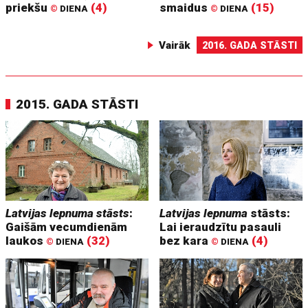
priekšu
(4)
smaidus
(15)
©
DIENA
©
DIENA
Vairāk
2016. GADA STĀSTI
2015. GADA STĀSTI
Latvijas lepnuma stāsts
:
Latvijas lepnuma
stāsts:
Gaišām vecumdienām
Lai ieraudzītu pasauli
laukos
(32)
bez kara
(4)
©
DIENA
©
DIENA