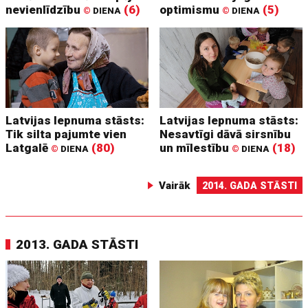
nevienlīdzību
(6)
optimismu
(5)
©
DIENA
©
DIENA
Latvijas lepnuma stāsts:
Latvijas lepnuma stāsts:
Tik silta pajumte vien
Nesavtīgi dāvā sirsnību
Latgalē
(80)
un mīlestību
(18)
©
DIENA
©
DIENA
Vairāk
2014. GADA STĀSTI
2013. GADA STĀSTI