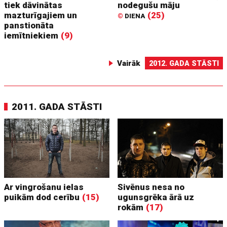
tiek dāvinātas
nodegušu māju
mazturīgajiem un
(25)
©
DIENA
panstionāta
iemītniekiem
(9)
Vairāk
2012. GADA STĀSTI
2011. GADA STĀSTI
Ar vingrošanu ielas
Sivēnus nesa no
puikām dod cerību
(15)
ugunsgrēka ārā uz
rokām
(17)