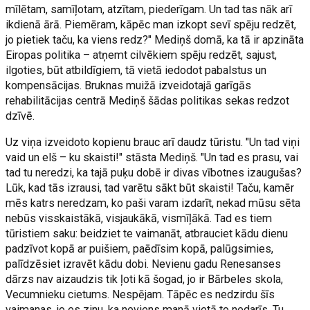
mīlētam, samīļotam, atzītam, piederīgam. Un tad tas nāk arī
ikdienā ārā. Piemēram, kāpēc man izkopt sevī spēju redzēt,
jo pietiek taču, ka viens redz?" Mediņš domā, ka tā ir apzināta
Eiropas politika – atņemt cilvēkiem spēju redzēt, sajust,
ilgoties, būt atbildīgiem, tā vietā iedodot pabalstus un
kompensācijas. Bruknas muižā izveidotajā garīgās
rehabilitācijas centrā Mediņš šādas politikas sekas redzot
dzīvē.
Uz viņa izveidoto kopienu brauc arī daudz tūristu. "Un tad viņi
vaid un elš – ku skaisti!" stāsta Mediņš. "Un tad es prasu, vai
tad tu neredzi, ka tajā puķu dobē ir divas vībotnes izaugušas?
Lūk, kad tās izrausi, tad varētu sākt būt skaisti! Taču, kamēr
mēs katrs neredzam, ko paši varam izdarīt, nekad mūsu sēta
nebūs visskaistākā, visjaukākā, vismīļākā. Tad es tiem
tūristiem saku: beidziet te vaimanāt, atbrauciet kādu dienu
padzīvot kopā ar puišiem, paēdīsim kopā, palūgsimies,
palīdzēsiet izravēt kādu dobi. Nevienu gadu Renesanses
dārzs nav aizaudzis tik ļoti kā šogad, jo ir Bārbeles skola,
Vecumnieku cietums. Nespējam. Tāpēc es nedzirdu šīs
vaimanas, jo es zinu, ka neviens manā vietā to nedarīs. Tu