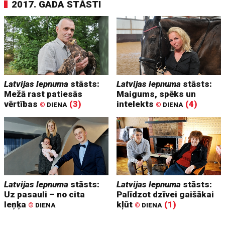
2017. GADA STĀSTI
Latvijas lepnuma
stāsts:
Latvijas lepnuma
stāsts:
Mežā rast patiesās
Maigums, spēks un
vērtības
(3)
intelekts
(4)
©
DIENA
©
DIENA
Latvijas lepnuma
stāsts:
Latvijas lepnuma
stāsts:
Uz pasauli – no cita
Palīdzot dzīvei gaišākai
leņķa
kļūt
(1)
©
DIENA
©
DIENA