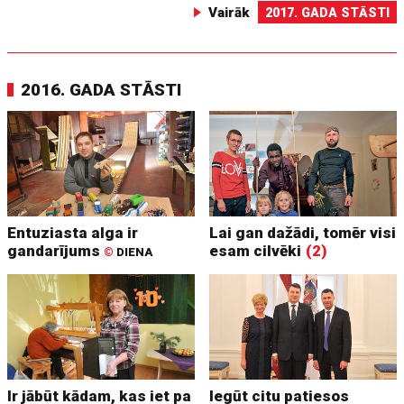
Vairāk
2017. GADA STĀSTI
2016. GADA STĀSTI
Entuziasta alga ir
Lai gan dažādi, tomēr visi
gandarījums
esam cilvēki
(2)
©
DIENA
Ir jābūt kādam, kas iet pa
Iegūt citu patiesos