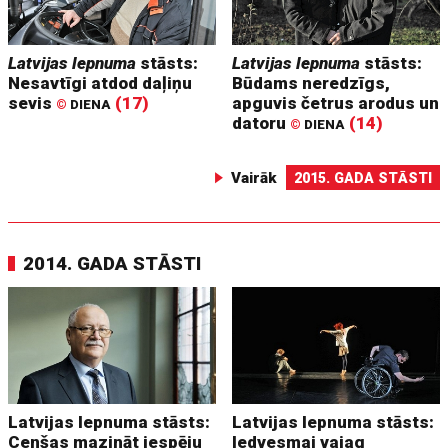
Latvijas lepnuma
stāsts:
Latvijas lepnuma
stāsts:
Nesavtīgi atdod daļiņu
Būdams neredzīgs,
sevis
(17)
apguvis četrus arodus un
©
DIENA
datoru
(14)
©
DIENA
Vairāk
2015. GADA STĀSTI
2014. GADA STĀSTI
Latvijas lepnuma stāsts:
Latvijas lepnuma stāsts:
Cenšas mazināt iespēju
Iedvesmai vajag