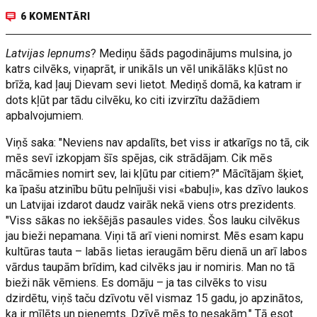
6 KOMENTĀRI
Latvijas lepnums
? Mediņu šāds pagodinājums mulsina, jo
katrs cilvēks, viņaprāt, ir unikāls un vēl unikālāks kļūst no
brīža, kad ļauj Dievam sevi lietot. Mediņš domā, ka katram ir
dots kļūt par tādu cilvēku, ko citi izvirzītu dažādiem
apbalvojumiem.
Viņš saka: "Neviens nav apdalīts, bet viss ir atkarīgs no tā, cik
mēs sevī izkopjam šīs spējas, cik strādājam. Cik mēs
mācāmies nomirt sev, lai kļūtu par citiem?" Mācītājam šķiet,
ka īpašu atzinību būtu pelnījuši visi «babuļi», kas dzīvo laukos
un Latvijai izdarot daudz vairāk nekā viens otrs prezidents.
"Viss sākas no iekšējās pasaules vides. Šos lauku cilvēkus
jau bieži nepamana. Viņi tā arī vieni nomirst. Mēs esam kapu
kultūras tauta – labās lietas ieraugām bēru dienā un arī labos
vārdus taupām brīdim, kad cilvēks jau ir nomiris. Man no tā
bieži nāk vēmiens. Es domāju – ja tas cilvēks to visu
dzirdētu, viņš taču dzīvotu vēl vismaz 15 gadu, jo apzinātos,
ka ir mīlēts un pieņemts. Dzīvē mēs to nesakām." Tā esot