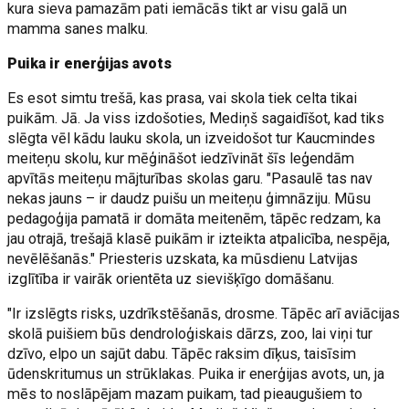
kura sieva pamazām pati iemācās tikt ar visu galā un
mamma sanes malku.
Puika ir enerģijas avots
Es esot simtu trešā, kas prasa, vai skola tiek celta tikai
puikām. Jā. Ja viss izdošoties, Mediņš sagaidīšot, kad tiks
slēgta vēl kādu lauku skola, un izveidošot tur Kaucmindes
meiteņu skolu, kur mēģināšot iedzīvināt šīs leģendām
apvītās meiteņu mājturības skolas garu. "Pasaulē tas nav
nekas jauns – ir daudz puišu un meiteņu ģimnāziju. Mūsu
pedagoģija pamatā ir domāta meitenēm, tāpēc redzam, ka
jau otrajā, trešajā klasē puikām ir izteikta atpalicība, nespēja,
nevēlēšanās." Priesteris uzskata, ka mūsdienu Latvijas
izglītība ir vairāk orientēta uz sievišķīgo domāšanu.
"Ir izslēgts risks, uzdrīkstēšanās, drosme. Tāpēc arī aviācijas
skolā puišiem būs dendroloģiskais dārzs, zoo, lai viņi tur
dzīvo, elpo un sajūt dabu. Tāpēc raksim dīķus, taisīsim
ūdenskritumus un strūklakas. Puika ir enerģijas avots, un, ja
mēs to noslāpējam mazam puikam, tad pieaugušiem to