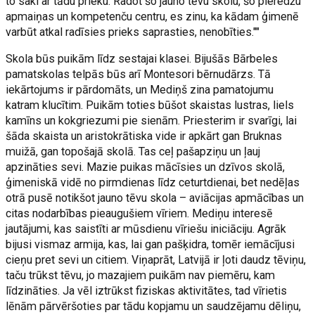
to saki ar tādu prieku. Radot šo jauno tēvu skolu, šo pieredžu
apmaiņas un kompetenču centru, es zinu, ka kādam ģimenē
varbūt atkal radīsies prieks saprasties, nenobīties.""
Skola būs puikām līdz sestajai klasei. Bijušās Bārbeles
pamatskolas telpās būs arī Montesori bērnudārzs. Tā
iekārtojums ir pārdomāts, un Mediņš zina pamatojumu
katram klucītim. Puikām toties būšot skaistas lustras, liels
kamīns un kokgriezumi pie sienām. Priesterim ir svarīgi, lai
šāda skaista un aristokrātiska vide ir apkārt gan Bruknas
muižā, gan topošajā skolā. Tas ceļ pašapziņu un ļauj
apzināties sevi. Mazie puikas mācīsies un dzīvos skolā,
ģimeniskā vidē no pirmdienas līdz ceturtdienai, bet nedēļas
otrā pusē notikšot jauno tēvu skola – aviācijas apmācības un
citas nodarbības pieaugušiem vīriem. Mediņu interesē
jautājumi, kas saistīti ar mūsdienu vīriešu iniciāciju. Agrāk
bijusi vismaz armija, kas, lai gan pašķidra, tomēr iemācījusi
cieņu pret sevi un citiem. Viņaprāt, Latvijā ir ļoti daudz tēviņu,
taču trūkst tēvu, jo mazajiem puikām nav piemēru, kam
līdzināties. Ja vēl iztrūkst fiziskas aktivitātes, tad vīrietis
lēnām pārvēršoties par tādu kopjamu un saudzējamu dēliņu,