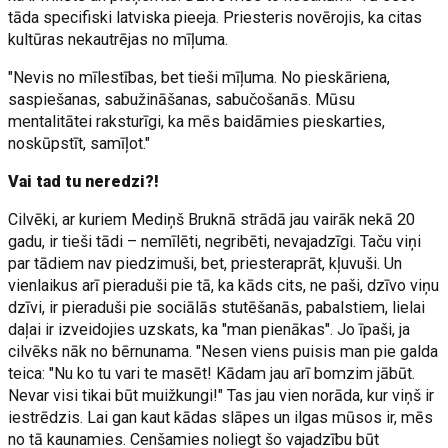
tāda specifiski latviska pieeja. Priesteris novērojis, ka citas
kultūras nekautrējas no mīļuma.
"Nevis no mīlestības, bet tieši mīļuma. No pieskāriena,
saspiešanas, sabužināšanas, sabučošanās. Mūsu
mentalitātei raksturīgi, ka mēs baidāmies pieskarties,
noskūpstīt, samīļot."
Vai tad tu neredzi?!
Cilvēki, ar kuriem Mediņš Bruknā strādā jau vairāk nekā 20
gadu, ir tieši tādi – nemīlēti, negribēti, nevajadzīgi. Taču viņi
par tādiem nav piedzimuši, bet, priesteraprāt, kļuvuši. Un
vienlaikus arī pieraduši pie tā, ka kāds cits, ne paši, dzīvo viņu
dzīvi, ir pieraduši pie sociālās stutēšanās, pabalstiem, lielai
daļai ir izveidojies uzskats, ka "man pienākas". Jo īpaši, ja
cilvēks nāk no bērnunama. "Nesen viens puisis man pie galda
teica: "Nu ko tu vari te masēt! Kādam jau arī bomzim jābūt.
Nevar visi tikai būt muižkungi!" Tas jau vien norāda, kur viņš ir
iestrēdzis. Lai gan kaut kādas slāpes un ilgas mūsos ir, mēs
no tā kaunamies. Cenšamies noliegt šo vajadzību būt