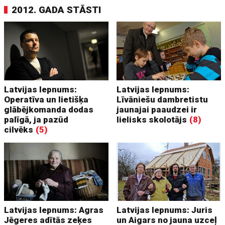
2012. GADA STĀSTI
Latvijas lepnums:
Latvijas lepnums:
Operatīva un lietišķa
Līvāniešu dambretistu
glābējkomanda dodas
jaunajai paaudzei ir
palīgā, ja pazūd
lielisks skolotājs
(8)
cilvēks
(5)
Latvijas lepnums: Agras
Latvijas lepnums: Juris
Jēgeres adītās zeķes
un Aigars no jauna uzceļ