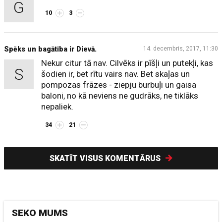
G
10
3
Spēks un bagātība ir Dievā.
14. decembris, 2017, 11:30
Nekur citur tā nav. Cilvēks ir pīšļi un putekļi, kas
S
šodien ir, bet rītu vairs nav. Bet skaļas un
pompozas frāzes - ziepju burbuļi un gaisa
baloni, no kā neviens ne gudrāks, ne tiklāks
nepaliek.
34
21
SKATĪT VISUS KOMENTĀRUS
SEKO MUMS