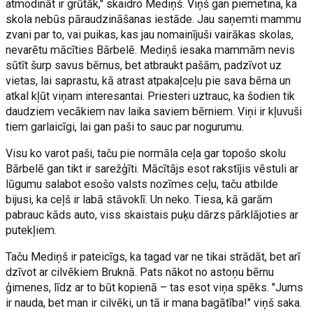
atmodināt ir grūtāk," skaidro Mediņš. Viņš gan piemetina, ka
skola nebūs pāraudzināšanas iestāde. Jau saņemti mammu
zvani par to, vai puikas, kas jau nomainījuši vairākas skolas,
nevarētu mācīties Bārbelē. Mediņš iesaka mammām nevis
sūtīt šurp savus bērnus, bet atbraukt pašām, padzīvot uz
vietas, lai saprastu, kā atrast atpakaļceļu pie sava bērna un
atkal kļūt viņam interesantai. Priesteri uztrauc, ka šodien tik
daudziem vecākiem nav laika saviem bērniem. Viņi ir kļuvuši
tiem garlaicīgi, lai gan paši to sauc par nogurumu.
Visu ko varot paši, taču pie normāla ceļa gar topošo skolu
Bārbelē gan tikt ir sarežģīti. Mācītājs esot rakstījis vēstuli ar
lūgumu salabot esošo valsts nozīmes ceļu, taču atbilde
bijusi, ka ceļš ir labā stāvoklī. Un neko. Tiesa, kā garām
pabrauc kāds auto, viss skaistais puķu dārzs pārklājoties ar
putekļiem.
Taču Mediņš ir pateicīgs, ka tagad var ne tikai strādāt, bet arī
dzīvot ar cilvēkiem Bruknā. Pats nākot no astoņu bērnu
ģimenes, līdz ar to būt kopienā – tas esot viņa spēks. "Jums
ir nauda, bet man ir cilvēki, un tā ir mana bagātība!" viņš saka.