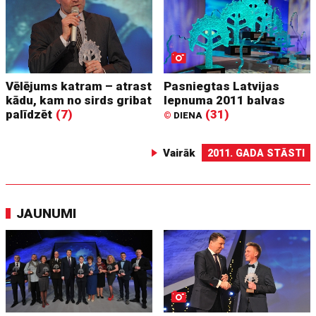
Vēlējums katram – atrast
Pasniegtas Latvijas
kādu, kam no sirds gribat
lepnuma 2011 balvas
palīdzēt
(7)
(31)
©
DIENA
Vairāk
2011. GADA STĀSTI
JAUNUMI