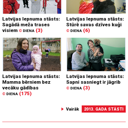
Latvijas lepnuma stāsts:
Latvijas lepnuma stāsts:
Sagādā meža trases
Stūrē savas dzīves kuģi
visiem
(3)
(6)
©
DIENA
©
DIENA
Latvijas lepnuma stāsts:
Latvijas lepnuma stāsts:
Mamma bērniem bez
Sapni sasniegt ir jāgrib
vecāku gādības
(3)
©
DIENA
(175)
©
DIENA
Vairāk
2013. GADA STĀSTI