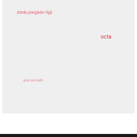
ziedu piegāde rīgā
meliorācijas darbi
octa
dziļurbums
kravu apdrošināšana
granulu katli
siltumsūknis