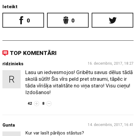
Ieteikt
0
0
TOP KOMENTĀRI
rīdzinieks
16. decembris, 2017, 18:27
Lasu un iedvesmojos! Gribētu savus dēlus tādā
R
skolā sūtīt! Šis vīrs peld pret straumi, tāpēc ir
tāda vīrišķa vitalitāte no viņa staro! Visu cieņu!
Izdošanos!
42
8
Gunta
14. decembris, 2017, 16:41
Kur var lasīt pārējos stāstus?