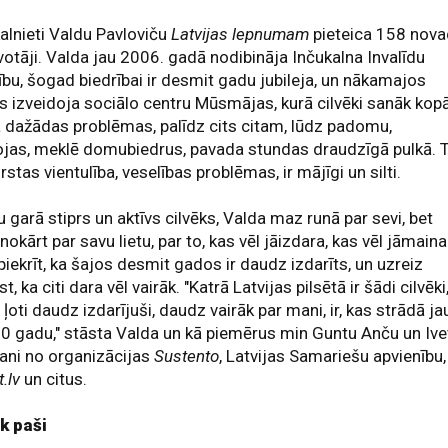
alnieti Valdu Pavloviču
Latvijas lepnumam
pieteica 158 nov
votāji. Valda jau 2006. gadā nodibināja Inčukalna Invalīdu
ību, šogad biedrībai ir desmit gadu jubileja, un nākamajos
 izveidoja sociālo centru Mūsmājas, kurā cilvēki sanāk kopā
a dažādas problēmas, palīdz cits citam, lūdz padomu,
jas, meklē domubiedrus, pavada stundas draudzīgā pulkā. 
rstas vientulība, veselības problēmas, ir mājīgi un silti.
u garā stiprs un aktīvs cilvēks, Valda maz runā par sevi, bet
nokārt par savu lietu, par to, kas vēl jāizdara, kas vēl jāmaina
piekrīt, ka šajos desmit gados ir daudz izdarīts, un uzreiz
st, ka citi dara vēl vairāk. "Katrā Latvijas pilsētā ir šādi cilvēki
r ļoti daudz izdarījuši, daudz vairāk par mani, ir, kas strādā ja
 gadu," stāsta Valda un kā piemērus min Guntu Anču un Ive
ani no organizācijas
Sustento
, Latvijas Samariešu apvienību,
t.lv
un citus.
k paši