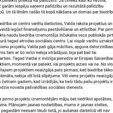
k pateikts priekšā vai palīdzēts. Ja cilvēks kaut ko nezina,
ž garām iespēju saņemt palīdzību un rezultātā palīdzību
ū. Un tā lēnām radās tā kopā nākšana un domas par biedrīb
iedrība un centrs varētu darboties, Valda raksta projektus un
veidā iegūst finansējumu pastāvēšanai un attīstībai. Par pir
kta naudu biedrība izremontēja Inčukalna veco publiskās pir
kurā tagad atrodas sociālais centrs. Lai vispār varētu uzrakst
vienu projektu, Valda pati gāja mācīties, apguva datorzinības
rms tam ar šo ierīci nebija strādājusi, bija pat bail tai
arties. Tagad Valdai ir milzīga pieredze ar Eiropas Savienība
ktiem, momentā var pateikt, vai projekts aizies vai ne. No vi
ītajiem projektiem neaizgāja pats pirmais, kad biedrība tikko
dibināta, nebija vēl īstā slīpējuma. Vēl viens projekts neaizgā
 četriem gadiem, kad izrādījās, ka tieši tādu pašu projektu ir
edzis novada pašvaldības sociālais dienests.
ar pirmo projektu izremontējām māju, bet nedrīkst apstāties, 
pina. Plānojam jaunas nodarbības, mums ir jaunas stelles,
 pagaidām neesam likuši lietā, jo aušanas darbnīcā vēl nav