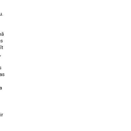
u.
mā
ts
īt
,
s
ņas
ja
ir