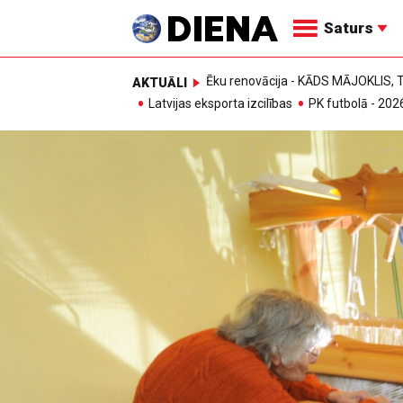
Saturs
Ēku renovācija - KĀDS MĀJOKLIS
AKTUĀLI
Latvijas eksporta izcilības
PK futbolā - 202