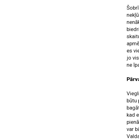
Šobrī
nekļū
nenāk
biedr
skait
apmēr
es vi
jo vi
ne īpa
Pārv
Viegl
būtu 
bagāt
kad e
pienā
var b
Valda