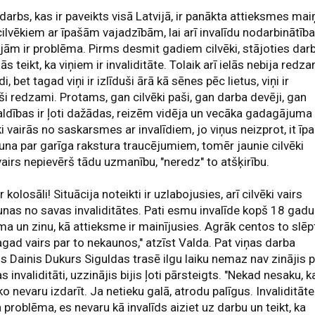
 darbs, kas ir paveikts visā Latvijā, ir panākta attieksmes mai
cilvēkiem ar īpašām vajadzībām, lai arī invalīdu nodarbinātīb
jām ir problēma. Pirms desmit gadiem cilvēki, stājoties darb
jās teikt, ka viņiem ir invaliditāte. Tolaik arī ielās nebija redz
di, bet tagad viņi ir izlīduši ārā kā sēnes pēc lietus, viņi ir
ši redzami. Protams, gan cilvēki paši, gan darba devēji, gan
ldības ir ļoti dažādas, reizēm vidēja un vecāka gadagājuma
ki vairās no saskarsmes ar invalīdiem, jo viņus neizprot, it īpa
 runa par garīga rakstura traucējumiem, tomēr jaunie cilvēki
airs nepievērš tādu uzmanību, "neredz" to atšķirību.
ir kolosāli! Situācija noteikti ir uzlabojusies, arī cilvēki vairs
nas no savas invaliditātes. Pati esmu invalīde kopš 18 gadu
a un zinu, kā attieksme ir mainījusies. Agrāk centos to slēp
agad vairs par to nekaunos," atzīst Valda. Pat viņas darba
s Dainis Dukurs Siguldas trasē ilgu laiku nemaz nav zinājis 
s invaliditāti, uzzinājis bijis ļoti pārsteigts. "Nekad nesaku, k
ko nevaru izdarīt. Ja netieku galā, atrodu palīgus. Invaliditāte 
problēma, es nevaru kā invalīds aiziet uz darbu un teikt, ka