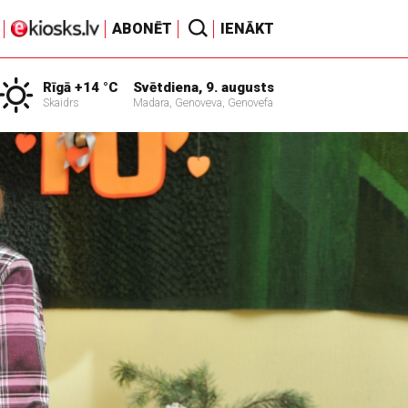
ABONĒT
IENĀKT
Rīgā +14 °C
Svētdiena, 9. augusts
Skaidrs
Madara, Genoveva, Genovefa