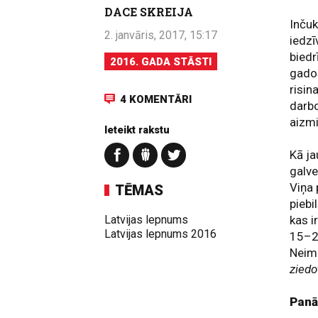
DACE SKREIJA
Inčuk
2. janvāris, 2017, 15:17
iedzī
biedr
2016. GADA STĀSTI
gados
risin
4 KOMENTĀRI
darbo
aizmi
Ieteikt rakstu
Kā ja
galve
Viņa 
TĒMAS
piebil
Latvijas lepnums
kas i
Latvijas lepnums 2016
15–20
Neim
ziedo
Panā