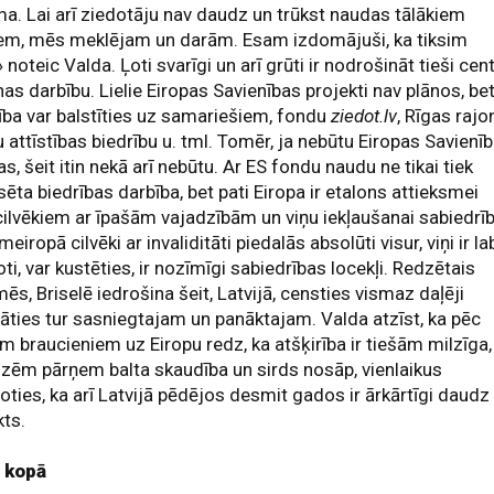
ma. Lai arī ziedotāju nav daudz un trūkst naudas tālākiem
iem, mēs meklējam un darām. Esam izdomājuši, ka tiksim
» noteic Valda. Ļoti svarīgi un arī grūti ir nodrošināt tieši cen
nas darbību. Lielie Eiropas Savienības projekti nav plānos, be
ība var balstīties uz samariešiem, fondu
ziedot.lv
, Rīgas rajo
 attīstības biedrību u. tml. Tomēr, ja nebūtu Eiropas Savienī
s, šeit itin nekā arī nebūtu. Ar ES fondu naudu ne tikai tiek
sēta biedrības darbība, bet pati Eiropa ir etalons attieksmei
cilvēkiem ar īpašām vajadzībām un viņu iekļaušanai sabiedrīb
meiropā cilvēki ar invaliditāti piedalās absolūti visur, viņi ir la
oti, var kustēties, ir nozīmīgi sabiedrības locekļi. Redzētais
ēs, Briselē iedrošina šeit, Latvijā, censties vismaz daļēji
nāties tur sasniegtajam un panāktajam. Valda atzīst, ka pēc
m braucieniem uz Eiropu redz, ka atšķirība ir tiešām milzīga,
izēm pārņem balta skaudība un sirds nosāp, vienlaikus
oties, ka arī Latvijā pēdējos desmit gados ir ārkārtīgi daudz
ts.
i kopā