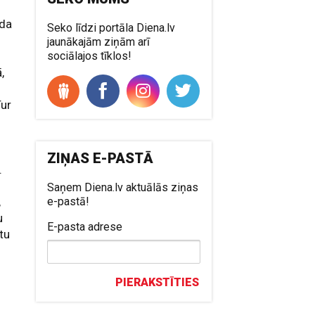
ada
Seko līdzi portāla Diena.lv
jaunākajām ziņām arī
sociālajos tīklos!
,
Tur
ZIŅAS E-PASTĀ
.
Saņem Diena.lv aktuālās ziņas
,
e-pastā!
u
E-pasta adrese
tu
PIERAKSTĪTIES