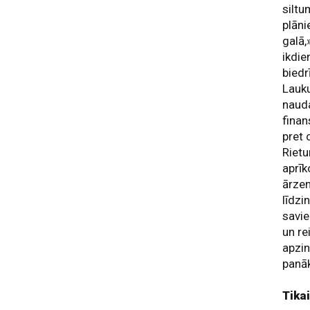
siltu
plān
galā,
ikdie
biedr
Lauku
nauda
finan
pret 
Rietu
aprīk
ārzem
līdzi
savie
un re
apzin
panāk
Tika