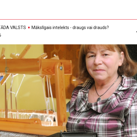
, TĀDA VALSTS
Mākslīgais intelekts - draugs vai drauds?
6