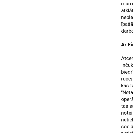
man i
atklā
nepie
īpašā
darbo
Ar E
Atcer
Inčuk
biedr
rūpēj
kas t
"Neta
operā
tas s
notei
netie
sociā