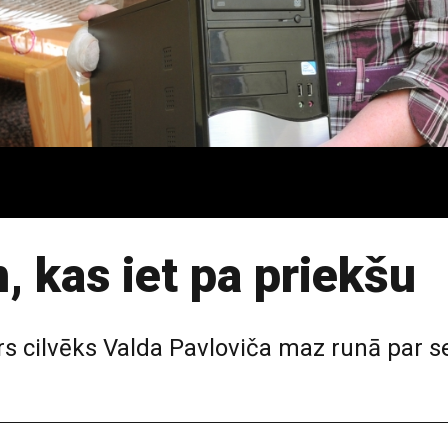
, kas iet pa priekšu
rs cilvēks Valda Pavloviča maz runā par se