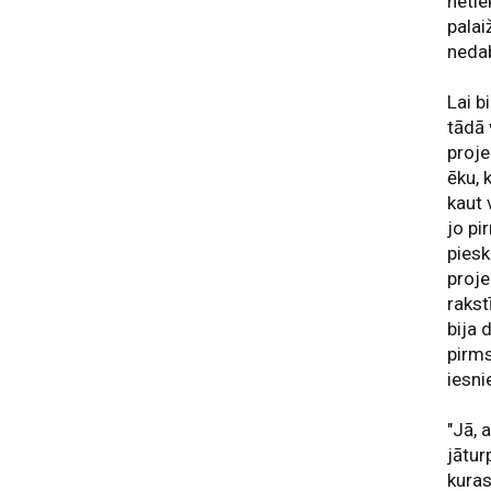
netie
palai
nedab
Lai b
tādā 
proje
ēku, 
kaut 
jo pi
piesk
proje
rakst
bija 
pirms
iesni
"Jā, 
jātur
kuras