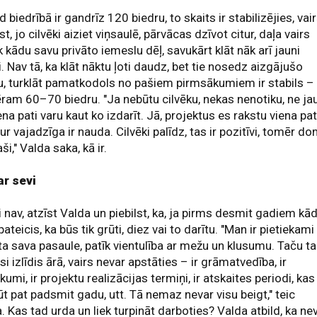
d biedrībā ir gandrīz 120 biedru, to skaits ir stabilizējies, vai
st, jo cilvēki aiziet viņsaulē, pārvācas dzīvot citur, daļa vairs
 kādu savu privāto iemeslu dēļ, savukārt klāt nāk arī jauni
i. Nav tā, ka klāt nāktu ļoti daudz, bet tie nosedz aizgājušo
u, turklāt pamatkodols no pašiem pirmsākumiem ir stabils –
am 60–70 biedru. "Ja nebūtu cilvēku, nekas nenotiku, ne ja
ena pati varu kaut ko izdarīt. Jā, projektus es rakstu viena pat
sur vajadzīga ir nauda. Cilvēki palīdz, tas ir pozitīvi, tomēr d
ši," Valda saka, kā ir.
ar sevi
i nav, atzīst Valda un piebilst, ka, ja pirms desmit gadiem kā
pateicis, ka būs tik grūti, diez vai to darītu. "Man ir pietiekami
a sava pasaule, patīk vientulība ar mežu un klusumu. Taču ta
si izlīdis ārā, vairs nevar apstāties – ir grāmatvedība, ir
kumi, ir projektu realizācijas termiņi, ir atskaites periodi, kas
ūt pat padsmit gadu, utt. Tā nemaz nevar visu beigt," teic
. Kas tad urda un liek turpināt darboties? Valda atbild, ka ne