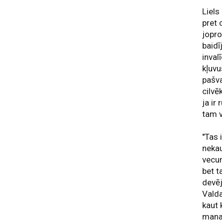
Liels
pret 
jopro
baidī
invalī
kļuvu
pašva
cilvē
ja ir
tam v
"Tas 
nekau
vecum
bet t
devēj
Valda
kaut 
mana 