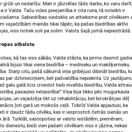
r grūti un nedarīšu. Man ir jāizvēlas tāds darbs, ko varu darīt,
ta ir Valda. Taču vides pieejamība ir cita runa, tā noteikti ir
ciešama. Sabiedrības viedoklis un attieksme pret cilvēkiem 
m vajadzībām mainās tikai tāpēc, ka pašas biedrības aktīvi
jas, viss notiek soli pa solim. Valsts šajā jomā nepiestrādā.
iropas atbalstu
oties, kā tas viss sākās, Valda stāsta, ka pirms desmit gad
alnā bijusi tikai viena biedrība – mednieku un makšķernieku
ība. Starp citu, pašā sākumā viņa gribējusi dibināt biedrību, k
as par dzīvnieciņiem, bet pašvaldība nepiekrita. Uz jautājumu
ad galu galā licis izveidot tieši invalīdu biedrību, Valda attrau
isnība, pasaules netaisnība!" Viņa bija tikko pēc mugurkaula
cijas, un vajadzēja tikt uz rehabilitāciju, bet birokrātijas dēļ
anācis ļoti garš un mokošs ceļš. Tobrīd Valda apjautusi, ka
kti ir daudz tādu cilvēku, kas ir iesprostoti četrās sienās un
k ārā. Turklāt, sastopoties ar valsts iestādēm, piemēram,
lo dienestu, bieži vien pašam cilvēkam viss ir jāzina, nekas