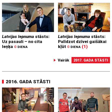
Latvijas lepnuma
stāsts:
Latvijas lepnuma
stāsts:
Uz pasauli – no cita
Palīdzot dzīvei gaišākai
leņķa
kļūt
(1)
©
DIENA
©
DIENA
Vairāk
2017. GADA STĀSTI
2016. GADA STĀSTI