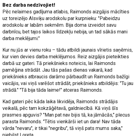
Bez darba nedzīvojiet!
Pēc nelaimes gadījuma atlabis, Raimonds aizgājis mācīties
uz toreizējo Alsviķu arodskolu par kurpnieku: "Pabeidzu
arodskolu ar labām sekmēm. Bija doma izveidot savu
darbnīcu, bet tajos laikos līdzekļu nebija, un tad sākās mani
darba meklējumi."
Kur nu jūs ar vienu roku – tādu atbildi jaunais vīrietis saņēmis,
kur vien devies darba meklējumos. Reiz aizgājis pieteikties
darbā uz gateri. Tā priekšnieks noteicis, lai Raimonds
pamēģina strādāt. Jau tās pašas dienas vakarā, kad
priekšnieks atbraucis darāmo pārbaudīt un Raimonds bažīgi
vaicājis, vai viņš varēšot strādāt, priekšnieks atbildējis: "Tu jau
strādā." "Tā bija tāda laime!" atceras Raimonds.
Kad gateri pēc kāda laika likvidēja, Raimonds strādājis
veikalā, pēc tam kokzāģētavā, galdniecībā. Kā viņš šīs
prasmes apguvis? "Man pat nav bijis tā, ka jāmācās," plecus
parasta Raimonds. "Tētis vienkārši iet un dara! Nav tāda
vārda "nevaru", ir tikai "negribu", tā viņš pats mums saka,"
piebilst Loreta.