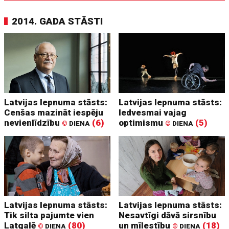
2014. GADA STĀSTI
Latvijas lepnuma stāsts:
Latvijas lepnuma stāsts:
Cenšas mazināt iespēju
Iedvesmai vajag
nevienlīdzību
(6)
optimismu
(5)
©
DIENA
©
DIENA
Latvijas lepnuma stāsts:
Latvijas lepnuma stāsts:
Tik silta pajumte vien
Nesavtīgi dāvā sirsnību
Latgalē
(80)
un mīlestību
(18)
©
DIENA
©
DIENA