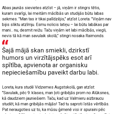
Abas jaunās sievietes atzīst – jā, viņām ir stingrs tētis,
kuram svarīgi, lai meitām mācībās un studijās būtu labas
sekmes. "Man tas ir tikai palīdzējis," atzīst Loreta. "Viņām nav
bijis sliktu atzīmju. Esmu nolicis latiņu – lai būtu labākas par
mani... nu, desmit reižu. Taču viņām iet labi mācībās, viegli,
nevis tā kā man savulaik skolā," stingri nosaka Raimonds.
Šajā mājā skan smiekli, dzirkstī
humors un virzītājspēks esot arī
spītība, apvienota ar organisku
nepieciešamību paveikt darbu labi.
Loreta, kura studē Vidzemes Augstskolā, gan atzīst:
"Savulaik, pēc 9. klases, man ļoti gribējās prom no Alūksnes,
kā daudziem jauniešiem. Taču, kad uz Valmieru aizbraucu
studēt, kā man gribējās mājās! Tad tu saproti īstās vērtībās.
Pat neraugoties uz to, ka mūsu ģimenē visi ir spuraini pēc