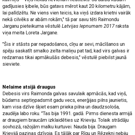
gadījusies ķibele, būs gatavs mērot kaut 20 kilometru kājām,
lai palīdzētu. Ne viens vien teicis, ka viņš izdara krietni vairāk
nekā cilvēks ar abām rokām," tā par savu tēti Raimondu
Jarganu pieteikuma vēstulē
Latvijas lepnumam 2017
raksta
viņa meita Loreta Jargane.
"Šis ir stāsts par nepadošanos, cīņu ar sevi, mācīšanos un
spēju saskatīt smalko zelta maliņu pat tad, kad virs galvas ir
redzamas tikai apmākušās debesis," vēstulē piebilst jaunā
sieviete.
Nelaime atsijā draugus
Debesis virs Raimonda galvas savulaik apmācās, kad viņš,
būdams septiņpadsmit gadu vecs, enerģijas pilns jaunietis,
kam visa dzīve šķiet esam prieka pilna un daudzsološa,
zaudēja labo roku. "Tas bija 1991. gadā. Pirms dienesta armijā
ar draugiem braucām izklaidēties uz Krieviju. Tolaik strādāju
sovhozā, ražojām malku kurtuvei. Nauda bija. Draugam
Krievijā paziņas dzīvoja. Es tālāk par Rīgu un Rēzekni nebiju