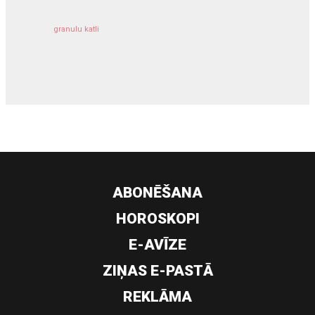
granulu katli
siltumsūknis
ABONĒŠANA
HOROSKOPI
E-AVĪZE
ZIŅAS E-PASTĀ
REKLĀMA