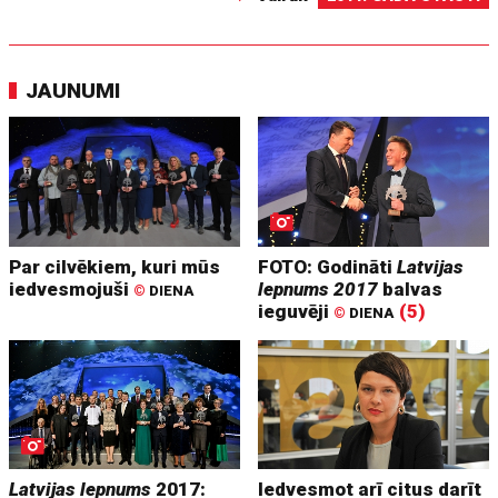
JAUNUMI
Par cilvēkiem, kuri mūs
FOTO: Godināti
Latvijas
iedvesmojuši
lepnums 2017
balvas
©
DIENA
ieguvēji
(5)
©
DIENA
Latvijas lepnums
2017:
Iedvesmot arī citus darīt