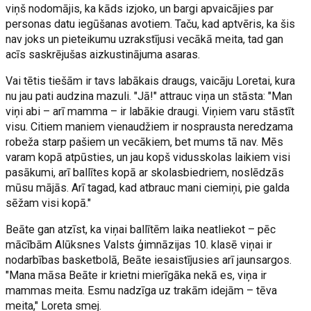
viņš nodomājis, ka kāds izjoko, un bargi apvaicājies par
personas datu iegūšanas avotiem. Taču, kad aptvēris, ka šis
nav joks un pieteikumu uzrakstījusi vecākā meita, tad gan
acīs saskrējušas aizkustinājuma asaras.
Vai tētis tiešām ir tavs labākais draugs, vaicāju Loretai, kura
nu jau pati audzina mazuli. "Jā!" attrauc viņa un stāsta: "Man
viņi abi – arī mamma – ir labākie draugi. Viņiem varu stāstīt
visu. Citiem maniem vienaudžiem ir nosprausta neredzama
robeža starp pašiem un vecākiem, bet mums tā nav. Mēs
varam kopā atpūsties, un jau kopš vidusskolas laikiem visi
pasākumi, arī ballītes kopā ar skolasbiedriem, noslēdzās
mūsu mājās. Arī tagad, kad atbrauc mani ciemiņi, pie galda
sēžam visi kopā."
Beāte gan atzīst, ka viņai ballītēm laika neatliekot – pēc
mācībām Alūksnes Valsts ģimnāzijas 10. klasē viņai ir
nodarbības basketbolā, Beāte iesaistījusies arī jaunsargos.
"Mana māsa Beāte ir krietni mierīgāka nekā es, viņa ir
mammas meita. Esmu nadzīga uz trakām idejām – tēva
meita," Loreta smej.