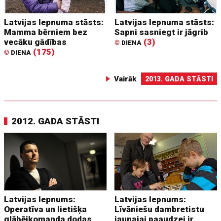
Latvijas lepnuma stāsts:
Latvijas lepnuma stāsts:
Mamma bērniem bez
Sapni sasniegt ir jāgrib
vecāku gādības
(3)
©
DIENA
(175)
©
DIENA
Vairāk
2013. GADA STĀSTI
2012. GADA STĀSTI
Latvijas lepnums:
Latvijas lepnums:
Operatīva un lietišķa
Līvāniešu dambretistu
glābējkomanda dodas
jaunajai paaudzei ir