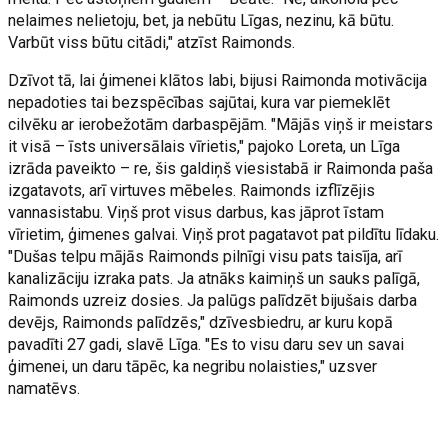
nelaimes nelietoju, bet, ja nebūtu Līgas, nezinu, kā būtu.
Varbūt viss būtu citādi," atzīst Raimonds.
Dzīvot tā, lai ģimenei klātos labi, bijusi Raimonda motivācija
nepadoties tai bezspēcības sajūtai, kura var piemeklēt
cilvēku ar ierobežotām darbaspējām. "Mājās viņš ir meistars
it visā – īsts universālais vīrietis," pajoko Loreta, un Līga
izrāda paveikto – re, šis galdiņš viesistabā ir Raimonda paša
izgatavots, arī virtuves mēbeles. Raimonds izflīzējis
vannasistabu. Viņš prot visus darbus, kas jāprot īstam
vīrietim, ģimenes galvai. Viņš prot pagatavot pat pildītu līdaku.
"Dušas telpu mājās Raimonds pilnīgi visu pats taisīja, arī
kanalizāciju izraka pats. Ja atnāks kaimiņš un sauks palīgā,
Raimonds uzreiz dosies. Ja palūgs palīdzēt bijušais darba
devējs, Raimonds palīdzēs," dzīvesbiedru, ar kuru kopā
pavadīti 27 gadi, slavē Līga. "Es to visu daru sev un savai
ģimenei, un daru tāpēc, ka negribu nolaisties," uzsver
namatēvs.