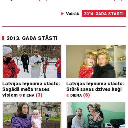
Vairāk
2014. GADA STĀSTI
2013. GADA STĀSTI
Latvijas lepnuma stāsts:
Latvijas lepnuma stāsts:
Sagādā meža trases
Stūrē savas dzīves kuģi
visiem
(3)
(6)
©
DIENA
©
DIENA