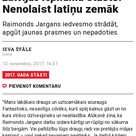
Nenolaist latiņu zemāk
Raimonds Jargans iedvesmo strādāt,
apgūt jaunas prasmes un nepadoties.
IEVA ŠTĀLE
Diena
13. novembris, 2017, 16:07
2017. GADA STĀSTI
PIEVIENOT KOMENTĀRU
"Mans labākais draugs un uzticamākais acuraugs.
Fantastisks, nesavtīgs cilvēks, kurš spēj kalnus gāzt un no
kura strāvo dzīvesprieks un neatlaidība. Alūksnē zina, ka
Raimonds Jargans darbu izdara kārtīgi un rūpīgi no sākuma
līdz beigām. Vai palīdzību lūgs draugi, radi vai pretējās mājas
kaimiņš – viņš nekad nevienam neatteiks. Ja darbā kādam