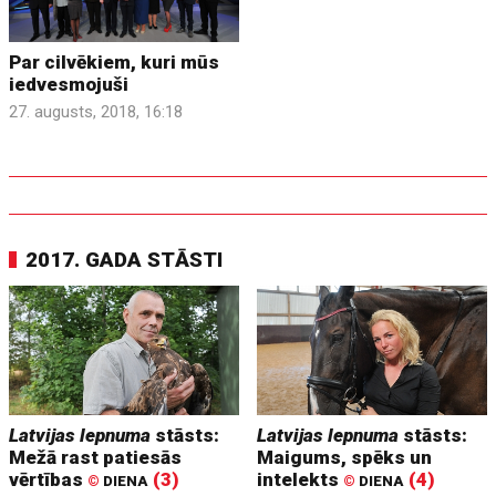
Par cilvēkiem, kuri mūs
iedvesmojuši
27. augusts, 2018, 16:18
2017. GADA STĀSTI
Latvijas lepnuma
stāsts:
Latvijas lepnuma
stāsts:
Mežā rast patiesās
Maigums, spēks un
vērtības
(3)
intelekts
(4)
©
DIENA
©
DIENA