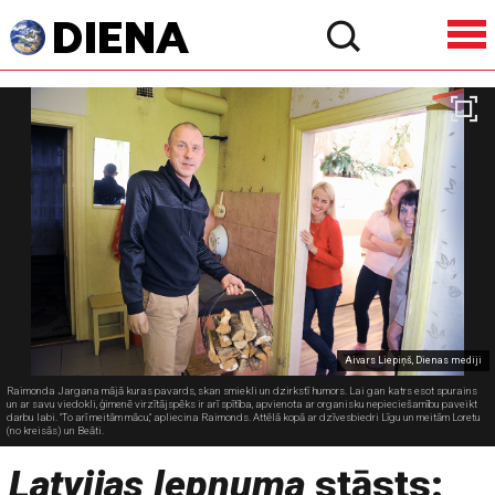
Aivars Liepiņš, Dienas mediji
Raimonda Jargana mājā kuras pavards, skan smiekli un dzirkstī humors. Lai gan katrs esot spurains
un ar savu viedokli, ģimenē virzītājspēks ir arī spītība, apvienota ar organisku nepieciešamību paveikt
darbu labi. "To arī meitām mācu," apliecina Raimonds. Attēlā kopā ar dzīvesbiedri Līgu un meitām Loretu
(no kreisās) un Beāti.
Latvijas lepnuma
stāsts: