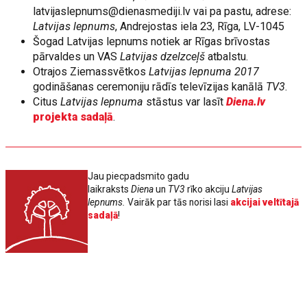
latvijaslepnums@dienasmediji.lv
vai pa pastu, adrese:
Latvijas lepnums
, Andrejostas iela 23, Rīga, LV-1045
Šogad Latvijas lepnums notiek ar Rīgas brīvostas
pārvaldes un VAS
Latvijas dzelzceļš
atbalstu.
Otrajos Ziemassvētkos
Latvijas lepnuma 2017
godināšanas ceremoniju rādīs televīzijas kanālā
TV3
.
Citus
Latvijas lepnuma
stāstus var lasīt
Diena.lv
projekta sadaļā
.
Jau piecpadsmito gadu
laikraksts
Diena
un
TV3
rīko akciju
Latvijas
lepnums.
Vairāk par tās norisi lasi
akcijai veltītajā
sadaļā
!