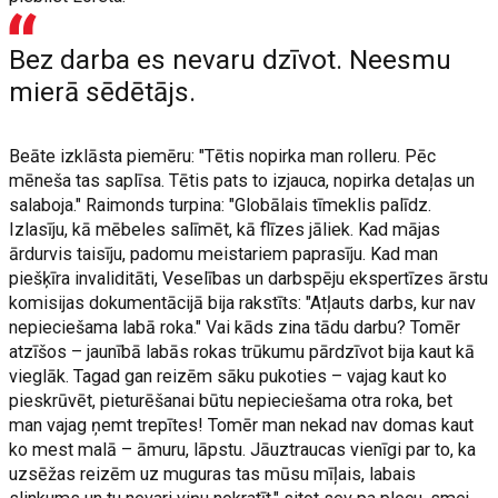
Bez darba es nevaru dzīvot. Neesmu
mierā sēdētājs.
Beāte izklāsta piemēru: "Tētis nopirka man rolleru. Pēc
mēneša tas saplīsa. Tētis pats to izjauca, nopirka detaļas un
salaboja." Raimonds turpina: "Globālais tīmeklis palīdz.
Izlasīju, kā mēbeles salīmēt, kā flīzes jāliek. Kad mājas
ārdurvis taisīju, padomu meistariem paprasīju. Kad man
piešķīra invaliditāti, Veselības un darbspēju ekspertīzes ārstu
komisijas dokumentācijā bija rakstīts: "Atļauts darbs, kur nav
nepieciešama labā roka." Vai kāds zina tādu darbu? Tomēr
atzīšos – jaunībā labās rokas trūkumu pārdzīvot bija kaut kā
vieglāk. Tagad gan reizēm sāku pukoties – vajag kaut ko
pieskrūvēt, pieturēšanai būtu nepieciešama otra roka, bet
man vajag ņemt trepītes! Tomēr man nekad nav domas kaut
ko mest malā – āmuru, lāpstu. Jāuztraucas vienīgi par to, ka
uzsēžas reizēm uz muguras tas mūsu mīļais, labais