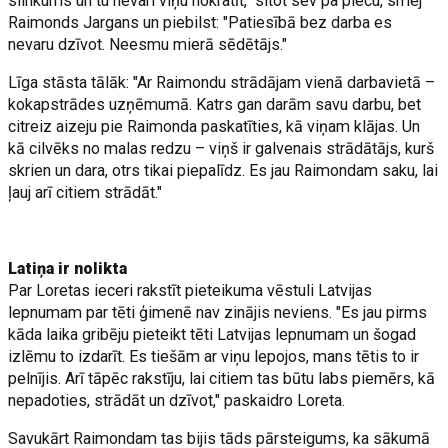
slinkums un tu nevari viņu nokratīt," sitot sev pa plecu, smej
Raimonds Jargans un piebilst: "Patiesībā bez darba es
nevaru dzīvot. Neesmu mierā sēdētājs."
Līga stāsta tālāk: "Ar Raimondu strādājam vienā darbavietā –
kokapstrādes uzņēmumā. Katrs gan darām savu darbu, bet
citreiz aizeju pie Raimonda paskatīties, kā viņam klājas. Un
kā cilvēks no malas redzu – viņš ir galvenais strādātājs, kurš
skrien un dara, otrs tikai piepalīdz. Es jau Raimondam saku, lai
ļauj arī citiem strādāt."
Latiņa ir nolikta
Par Loretas ieceri rakstīt pieteikuma vēstuli Latvijas
lepnumam par tēti ģimenē nav zinājis neviens. "Es jau pirms
kāda laika gribēju pieteikt tēti Latvijas lepnumam un šogad
izlēmu to izdarīt. Es tiešām ar viņu lepojos, mans tētis to ir
pelnījis. Arī tāpēc rakstīju, lai citiem tas būtu labs piemērs, kā
nepadoties, strādāt un dzīvot," paskaidro Loreta.
Savukārt Raimondam tas bijis tāds pārsteigums, ka sākumā