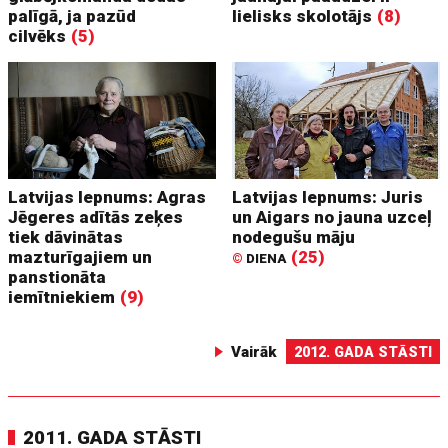
palīgā, ja pazūd
lielisks skolotājs
(8)
cilvēks
(5)
Latvijas lepnums: Agras
Latvijas lepnums: Juris
Jēgeres adītās zeķes
un Aigars no jauna uzceļ
tiek dāvinātas
nodegušu māju
mazturīgajiem un
(25)
©
DIENA
panstionāta
iemītniekiem
(9)
Vairāk
2012. GADA STĀSTI
2011. GADA STĀSTI