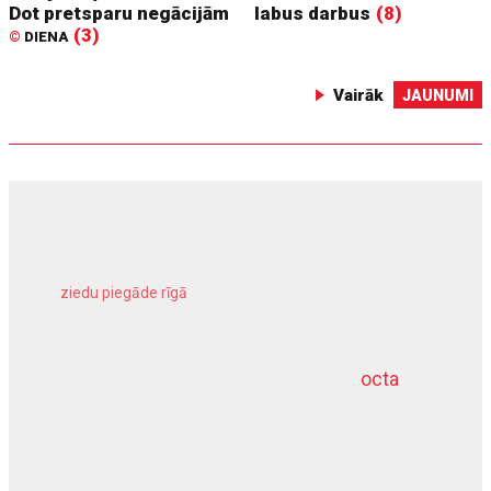
Dot pretsparu negācijām
labus darbus
(8)
(3)
©
DIENA
Vairāk
JAUNUMI
ziedu piegāde rīgā
meliorācijas darbi
octa
dziļurbums
kravu apdrošināšana