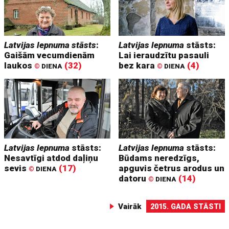
Latvijas lepnuma stāsts
:
Latvijas lepnuma
stāsts:
Gaišām vecumdienām
Lai ieraudzītu pasauli
laukos
(32)
bez kara
(4)
©
DIENA
©
DIENA
Latvijas lepnuma
stāsts:
Latvijas lepnuma
stāsts:
Nesavtīgi atdod daļiņu
Būdams neredzīgs,
sevis
(17)
apguvis četrus arodus un
©
DIENA
datoru
(14)
©
DIENA
Vairāk
2015. GADA STĀSTI