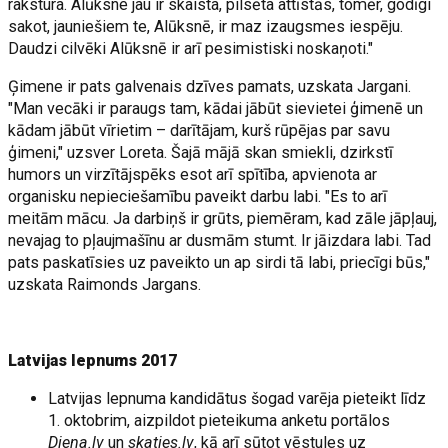
rakstura. Alūksne jau ir skaista, pilsēta attīstās, tomēr, godīgi
sakot, jauniešiem te, Alūksnē, ir maz izaugsmes iespēju.
Daudzi cilvēki Alūksnē ir arī pesimistiski noskaņoti."
Ģimene ir pats galvenais dzīves pamats, uzskata Jargani.
"Man vecāki ir paraugs tam, kādai jābūt sievietei ģimenē un
kādam jābūt vīrietim – darītājam, kurš rūpējas par savu
ģimeni," uzsver Loreta. Šajā mājā skan smiekli, dzirkstī
humors un virzītājspēks esot arī spītība, apvienota ar
organisku nepieciešamību paveikt darbu labi. "Es to arī
meitām mācu. Ja darbiņš ir grūts, piemēram, kad zāle jāpļauj,
nevajag to pļaujmašīnu ar dusmām stumt. Ir jāizdara labi. Tad
pats paskatīsies uz paveikto un ap sirdi tā labi, priecīgi būs,"
uzskata Raimonds Jargans.
Latvijas lepnums 2017
Latvijas lepnuma kandidātus šogad varēja pieteikt līdz
1. oktobrim, aizpildot pieteikuma anketu portālos
Diena.lv
un
skaties.lv
, kā arī sūtot vēstules uz