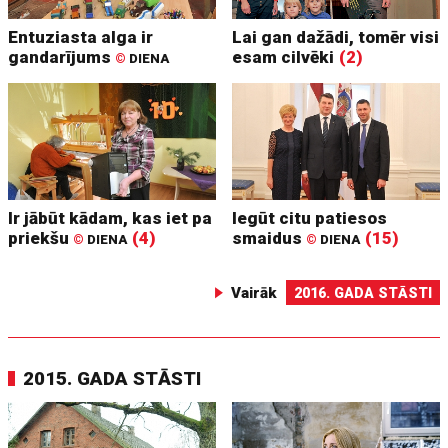
Entuziasta alga ir
Lai gan dažādi, tomēr visi
gandarījums
esam cilvēki
(2)
©
DIENA
Ir jābūt kādam, kas iet pa
Iegūt citu patiesos
priekšu
(4)
smaidus
(15)
©
DIENA
©
DIENA
Vairāk
2016. GADA STĀSTI
2015. GADA STĀSTI