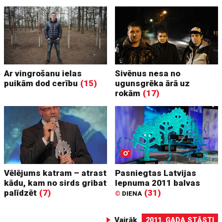
Ar vingrošanu ielas
Sivēnus nesa no
puikām dod cerību
(15)
ugunsgrēka ārā uz
rokām
(17)
Vēlējums katram – atrast
Pasniegtas Latvijas
kādu, kam no sirds gribat
lepnuma 2011 balvas
palīdzēt
(7)
(31)
©
DIENA
Vairāk
2011. GADA STĀSTI