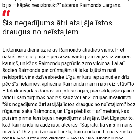
bijis – kāpēc neaizbraukt?" atceras Raimonds Jargans.
Šis negadījums ātri atsijāja īstos
draugus no neīstajiem.
Liktenīgajā dienā uz ielas Raimonds atradies viens. Pretī
nākuši vietējie puiši – pēc asas vārdu pārmaiņas izraisījies
kautiņš, un kāds Raimondu pagrūdis zem vilciena. Lai arī
šodien Raimonds par drūmajām tā laika izjūtām runā
nelabprāt, viņa dzīvesbiedre Līga, ar kuru iepazinušies drīz
pēc šīs nelaimes, apliecina Raimonda mammas reiz stāstīto
– tolaik visādas domas, arī ļoti smagas, piemeklējušas jauno
vīrieti, kam turpmāk nācies sadzīvot ar 2. grupas invaliditāti.
"Šis negadījums ātri atsijāja īstos draugus no neīstajiem," bez
rūgtuma saka Raimonds, un Līga piebilst – arī meiteni, kas
puisim pirms tam bijusi, negadījums atsijājis. Bet Līga par to,
kad Raimondu ieraudzījusi, atceras: "Sapratu, ka viņš ir mans
cilvēks." Drīz piedzimusi Loreta, Raimonda un Līgas vecākā
meita. Pēc astoņiem gadiem – Beāte. "Nē, alkoholu pēc