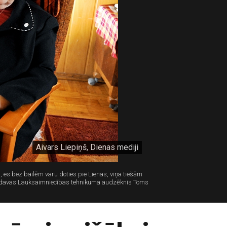
Aivars Liepiņš, Dienas mediji
, es bez bailēm varu doties pie Lienas, viņa tiešām
Kandavas Lauksaimniecības tehnikuma audzēknis Toms