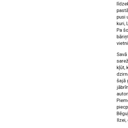
līdze
pastā
pusi 
kuri,
Pa šo
bāriņ
vietn
Savā 
sarež
kļūt,
dzirn
šajā 
jābrī
autor
Piemē
piec
Bēguļ
Ilzei