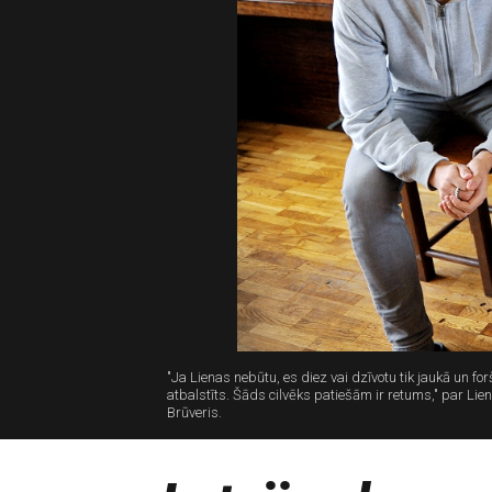
"Ja Lienas nebūtu, es diez vai dzīvotu tik jaukā un f
atbalstīts. Šāds cilvēks patiešām ir retums," par 
Brūveris.