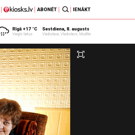
ABONĒT
IENĀKT
Rīgā +17 °C
Sestdiena, 8. augusts
Viegls lietus
Vladislava, Vladislavs, Mudīte