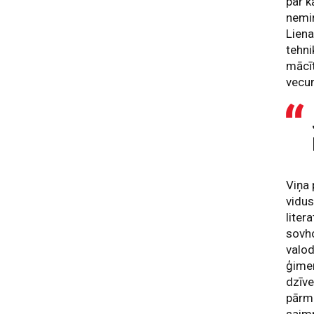
par k
nemin
Liena
tehn
mācīt
vecum
Viņa 
vidus
liter
sovho
valod
ģimen
dzīve
pārma