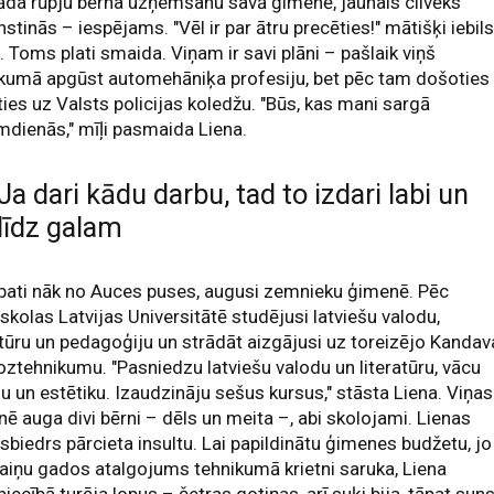
āda rūpju bērna uzņemšanu savā ģimenē, jaunais cilvēks
stinās – iespējams. "Vēl ir par ātru precēties!" mātišķi iebils
. Toms plati smaida. Viņam ir savi plāni – pašlaik viņš
ikumā apgūst automehāniķa profesiju, bet pēc tam došoties
ies uz Valsts policijas koledžu. "Būs, kas mani sargā
dienās," mīļi pasmaida Liena.
Ja dari kādu darbu, tad to izdari labi un
līdz galam
pati nāk no Auces puses, augusi zemnieku ģimenē. Pēc
skolas Latvijas Universitātē studējusi latviešu valodu,
atūru un pedagoģiju un strādāt aizgājusi uz toreizējo Kanda
ztehnikumu. "Pasniedzu latviešu valodu un literatūru, vācu
u un estētiku. Izaudzināju sešus kursus," stāsta Liena. Viņas
ē auga divi bērni – dēls un meita –, abi skolojami. Lienas
sbiedrs pārcieta insultu. Lai papildinātu ģimenes budžetu, jo
iņu gados atalgojums tehnikumā krietni saruka, Liena