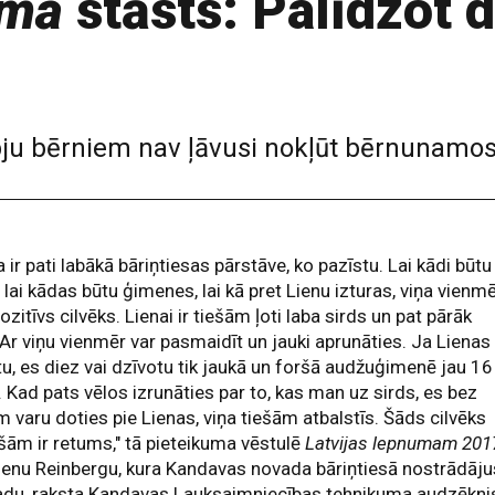
uma
stāsts: Palīdzot d
ju bērniem nav ļāvusi nokļūt bērnunamos
a ir pati labākā bāriņtiesas pārstāve, ko pazīstu. Lai kādi būtu
, lai kādas būtu ģimenes, lai kā pret Lienu izturas, viņa vienm
ozitīvs cilvēks. Lienai ir tiešām ļoti laba sirds un pat pārāk
 Ar viņu vienmēr var pasmaidīt un jauki aprunāties. Ja Lienas
u, es diez vai dzīvotu tik jaukā un foršā audžuģimenē jau 16
 Kad pats vēlos izrunāties par to, kas man uz sirds, es bez
m varu doties pie Lienas, viņa tiešām atbalstīs. Šāds cilvēks
šām ir retums," tā pieteikuma vēstulē
Latvijas lepnumam 201
ienu Reinbergu, kura Kandavas novada bāriņtiesā nostrādāju
adu, raksta Kandavas Lauksaimniecības tehnikuma audzēkni