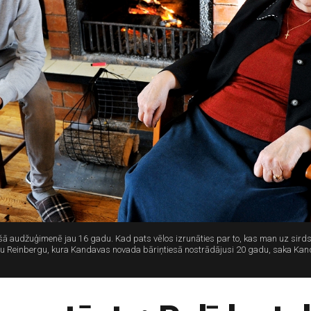
oršā audžuģimenē jau 16 gadu. Kad pats vēlos izrunāties par to, kas man uz sirds
Lienu Reinbergu, kura Kandavas novada bāriņtiesā nostrādājusi 20 gadu, saka 