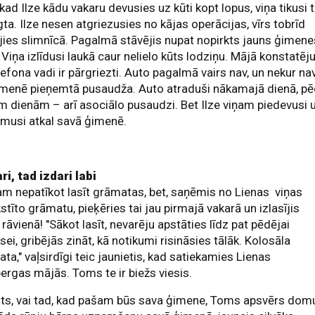
 kad Ilze kādu vakaru devusies uz kūti kopt lopus, viņa tikusi 
gta. Ilze nesen atgriezusies no kājas operācijas, vīrs tobrīd
jies slimnīcā. Pagalmā stāvējis nupat nopirkts jauns ģimene
 Viņa izlīdusi laukā caur nelielo kūts lodziņu. Mājā konstatēju
lefona vadi ir pārgriezti. Auto pagalmā vairs nav, un nekur na
imenē pieņemtā pusaudža. Auto atraduši nākamajā dienā, pē
 dienām – arī asociālo pusaudzi. Bet Ilze viņam piedevusi 
musi atkal savā ģimenē.
ri, tad izdari labi
 nepatīkot lasīt grāmatas, bet, saņēmis no Lienas viņas
stīto grāmatu, pieķēries tai jau pirmajā vakarā un izlasījis
 rāvienā! "Sākot lasīt, nevarēju apstāties līdz pat pēdējai
sei, gribējās zināt, kā notikumi risināsies tālāk. Kolosāla
ta," vaļsirdīgi teic jaunietis, kad satiekamies Lienas
ergas mājās. Toms te ir biežs viesis.
āts, vai tad, kad pašam būs sava ģimene, Toms apsvērs dom