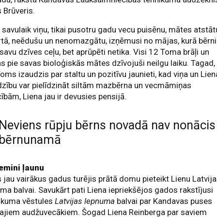
 Brūveris.
 savulaik viņu, tikai pusotru gadu vecu puisēnu, mātes atstāt
tā, neēdušu un nenomazgātu, izņēmusi no mājas, kurā bērni
savu dzīves ceļu, bet aprūpēti netika. Visi 12 Toma brāļi un
 pie savas bioloģiskās mātes dzīvojuši neilgu laiku. Tagad,
oms izaudzis par staltu un pozitīvu jaunieti, kad viņa un Lie
zību var pielīdzināt siltām mazbērna un vecmāmiņas
cībām, Liena jau ir devusies pensijā.
Neviens rūpju bērns novadā nav nonācis
bērnunamā
emini ļaunu
jau vairākus gadus turējis prātā domu pieteikt Lienu Latvij
ma balvai. Savukārt pati Liena iepriekšējos gados rakstījusi
eikuma vēstules
Latvijas lepnuma
balvai par Kandavas puses
kajiem audžuvecākiem. Šogad Liena Reinberga par saviem