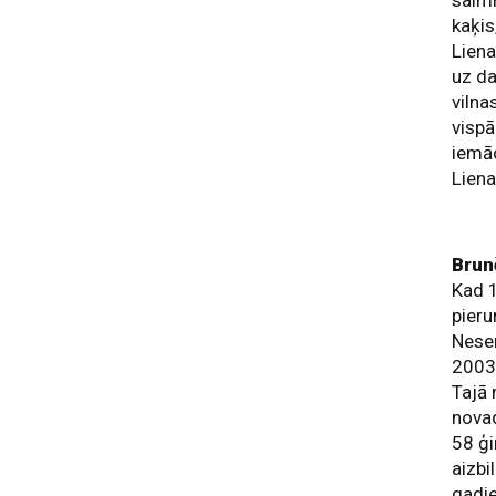
saimn
kaķis
Liena
uz da
vilna
vispā
iemāc
Liena
Brun
Kad 1
pieru
Nesen
2003.
Tajā 
nova
58 ģi
aizbi
gadie