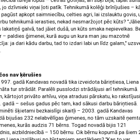
iecībā turēja lopus – četras gotiņas, arī suķi bija, tāpat suns
, jo dzīvnieki viņai ļoti patīk. Tehnikumā kolēģi brīnījušies – k
 pagūst apkopt saimniecību, celties agri, lai izslauktu govis, 
rbu tehnikumā ierasties, nekad nesmaržojot pēc kūts? "Jāli
s lakatiņš galvā, tad jāiet dušā, un kūts smaka nepievelkas. B
r – paldies ģimenei, kurā augu un kura man jau mazotnē
īja: ja dari kādu darbu, tad to izdari labi un līdz galam," uzsv
.
čos nav ķērušies
997. gadā Kandavas novadā tika izveidota bāriņtiesa, Liena
nāta tur strādāt. Paralēli pusslodzi strādājusi arī tehnikumā.
, kārtojot privāto arhīvu, viņa atradusi pārskatu, ko rakstījus
 gadā – sešus gadus pēc tam, kad sākusi darbu bāriņtiesā.
minēti šķietami bezkaislīgi skaitļi – 2003. gadā Kandavas
dā bijušas 232 nelabvēlīgas ģimenes, no tām uzskaitē ņemt
menes, kurās audzis 71 bērns. Togad novadā bijis 121
ldnis, aizbildniecībā – 150 bērnu. Cik bērnu kopumā pa šiem
m Liena izglābusi no bīstamiem apstākļiem? "Kas to var