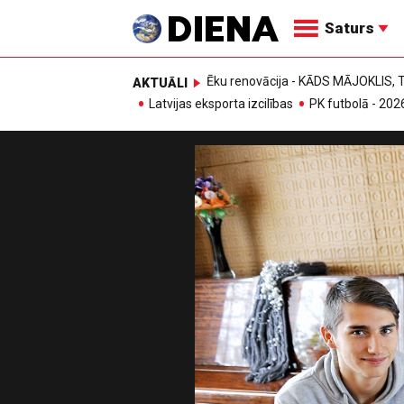
Saturs
Ēku renovācija - KĀDS MĀJOKLIS
AKTUĀLI
Latvijas eksporta izcilības
PK futbolā - 202