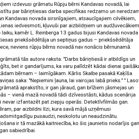
kļiem izdevusi grāmatu Rūpju bērni Kandavas novadā, lai
stītu par bāriņtiesas darba specifikas redzamo un neredza
un Kandavas novada sirsnīgajiem, atsaucīgajiem cilvēkiem,
 Lienas iedvesmoti, kļuvuši par aizbildņiem un audžuvecākiem
 laiku, kamēr L. Reinberga 13 gadus bijusi Kandavas novada
tiesas priekšsēdētāja un septiņus gadus – priekšsēdētāja
iece, neviens rūpju bērns novadā nav nonācis bērnunamā.
grāmatā tās autore raksta: "Darbs bāriņtiesā ir atbildīgs un
ģīts, bet ir gandarījums, ka varu palīdzēt kādai dienai gaišāk
 kādam bērnam – laimīgākam. Kārlis Skalbe pasakā Kaķīša
aviņas saka: "Nepiemini ļauna, lai vairojas labā prieks." " Laso
grāmatā aprakstīto, ir gan jāraud, gan brīžiem jāsmejas un
nās – vienā mazā novadā tādi dzīvesstāsti, kādus scenārija
i nevar izfantazēt pat ziepju operās. Detektīvfilmās gan.
ram, par aizbildni Ilzi, kura savā mājā uzņēmusi
padsmitgadīgu pusaudzi, neskolotu un neaudzinātu.
ošana ir tā mazākā kaitniecība, ko šis jaunietis nodarījis ga
, gan sabiedrībai.