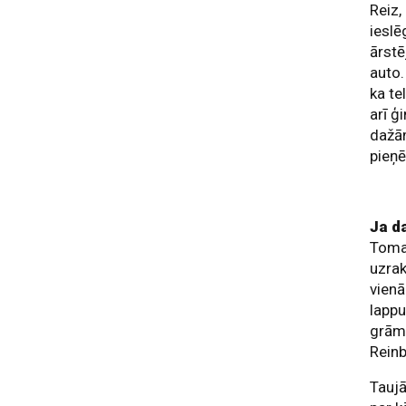
Reiz,
ieslē
ārstē
auto.
ka te
arī ģ
dažām
pieņē
Ja da
Tomam
uzrak
vienā
lappu
grāma
Reinb
Tauj