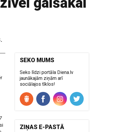
zīvei gaišākai
.
SEKO MUMS
Seko līdzi portāla Diena.lv
ēr
jaunākajām ziņām arī
sociālajos tīklos!
7
si
ZIŅAS E-PASTĀ
s