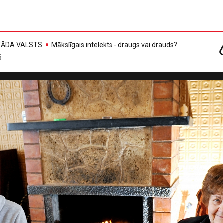
, TĀDA VALSTS
Mākslīgais intelekts - draugs vai drauds?
6