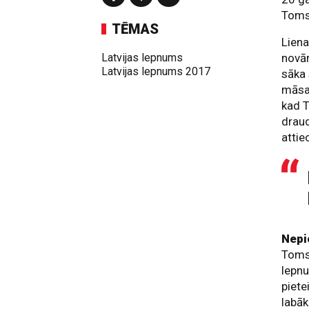
Toms
TĒMAS
Liena
Latvijas lepnums
novār
Latvijas lepnums 2017
sāka 
māsas
kad T
draud
attie
Nepi
Toms 
lepnu
piet
labā