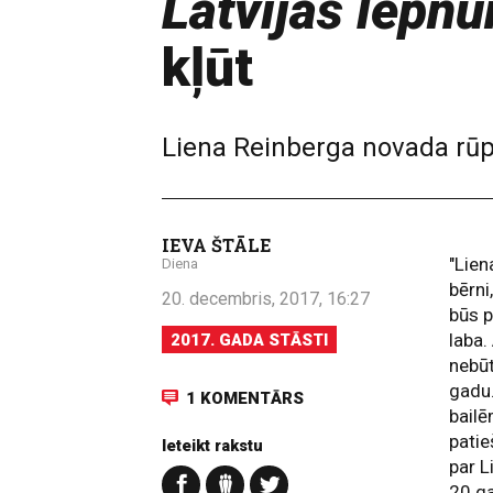
Latvijas lepn
kļūt
Liena Reinberga novada rūp
IEVA ŠTĀLE
"Lien
Diena
bērni
20. decembris, 2017, 16:27
būs p
laba.
2017. GADA STĀSTI
nebūt
gadu.
1 KOMENTĀRS
bailē
patie
Ieteikt rakstu
par L
20 g