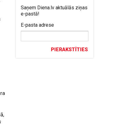
Saņem Diena.lv aktuālās ziņas
e-pastā!
s
E-pasta adrese
PIERAKSTĪTIES
ura
ā,
s