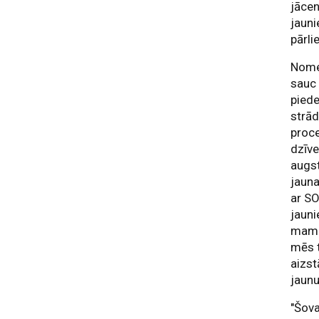
jācen
jauni
pārlie
Nomet
sauc 
piede
strād
proce
dzīve
augst
jauna
ar SO
jauni
mamma
mēs 
aizst
jaunu
"Šova