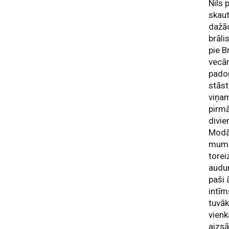
Nils 
skau
dažā
brāli
pie B
vecām
padom
stāst
viņam
pirmā
divie
Modān
mums 
torei
audum
paši 
intīm
tuvāk
vienk
aizsā