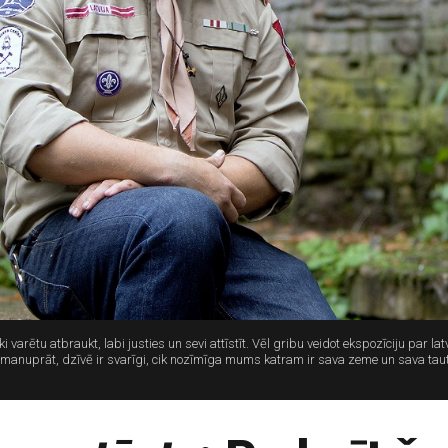
ki varētu atbraukt, labi justies un sevi attīstīt. Vēl gribu veidot ekspozīciju par
 manuprāt, dzīvē ir svarīgi, cik nozīmīga mums katram ir sava zeme un sava tauta.