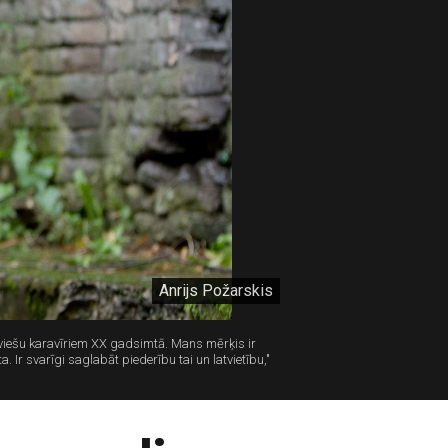
Anrijs Požarskis
 latviešu karavīriem XX gadsimtā. Mans mērķis ir
 Ir svarīgi saglabāt piederību tai un latvietību,"