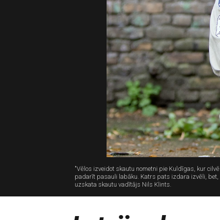
"Vēlos izveidot skautu nometni pie Kuldīgas, kur cilvē
padarīt pasauli labāku. Katrs pats izdara izvēli, bet,
uzskata skautu vadītājs Nils Klints.