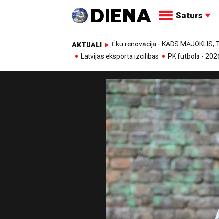
Saturs
Ēku renovācija - KĀDS MĀJOKLIS
AKTUĀLI
Latvijas eksporta izcilības
PK futbolā - 202