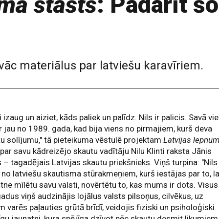
uma stāsts
: Padarīt šo
vāc materiālus par latviešu karavīriem.
i izaug un aiziet, kāds paliek un palīdz. Nils ir palicis. Savā vi
ir jau no 1989. gada, kad bija viens no pirmajiem, kurš deva
u solījumu," tā pieteikuma vēstulē projektam
Latvijas lepnu
par savu kādreizējo skautu vadītāju Nilu Klinti raksta Jānis
s – tagadējais Latvijas skautu priekšnieks. Viņš turpina: "Nils 
 no latviešu skautisma stūrakmeņiem, kurš iestājas par to, la
tne mīlētu savu valsti, novērtētu to, kas mums ir dots. Visus
adus viņš audzinājis lojālus valsts pilsoņus, cilvēkus, uz
m varēs paļauties grūtā brīdī, veidojis fiziski un psiholoģiski
gu jaunatni, kura spējīga dzīvot pēc skautu desmit likumiem.