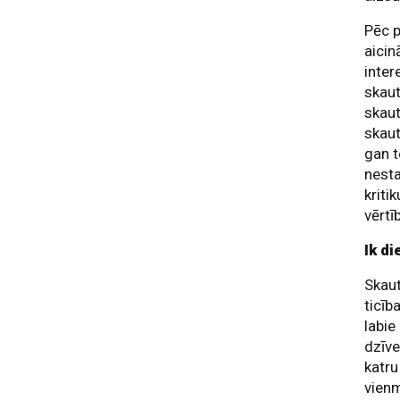
Pēc p
aicin
inter
skaut
skaut
skaut
gan t
nesta
kriti
vērtī
Ik d
Skaut
ticīb
labie
dzīve
katru
vienm