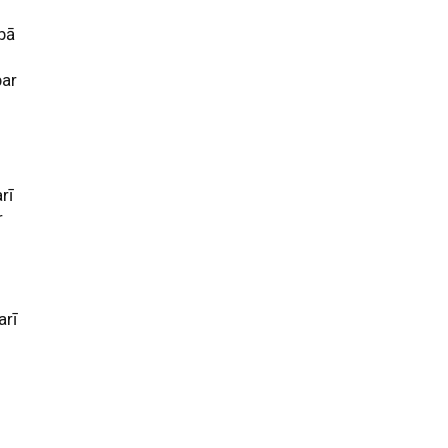
ībā
par
rī
r
arī