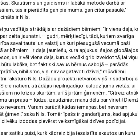
šas. Skautisms un gaidisms ir labākā metode darbā ar
ešiem, tas ir pierādīts gan pie mums, gan citur pasaulē,"
cināts ir Nils.
ņu vadītājs strādājis ar dažādiem bērniem. "Ir viena daļa, k
par zelta jaunatni, – gudri, mērķtiecīgi, tādi, kuriem svarīga
rība savai tautai un valstij un kuri pieaugušā vecumā paši
ā ar bērniem. Ir daļa jauniešu, kura apjukusi šajos globālajo
sos, un ir vēl viena daļa, kurus vecāki grib izveidot tā, lai viņu
 būtu labāka, bet faktiski savus bērnus sabojā – parādās
prātība, nihilisms, viņi nav sagatavoti dzīvei," mūsdienu
tni raksturo Nils. Dažādu projektu ietvaros viņš ir sadarboji
S ciematiem, strādājis nepilngadīgo ieslodzījuma vietās, ar
ešiem no krīzes skartām, arī šķirtām ģimenēm. "Citreiz atnā
 un prasa – lūdzu, izaudziniet manu dēlu par vīrieti! Diem
to nevaram. Varam parādīt kādas iemaņas, bet nevaram
āt ģimeni," saka Nils. Tomēr īpašs ir gandarījums, kad apjuk
 cilvēku izdodas pievērst veiksmīgākai dzīves pozīcijai.
sar satiku puisi, kurš kādreiz bija iesaistīts skautos un kuru