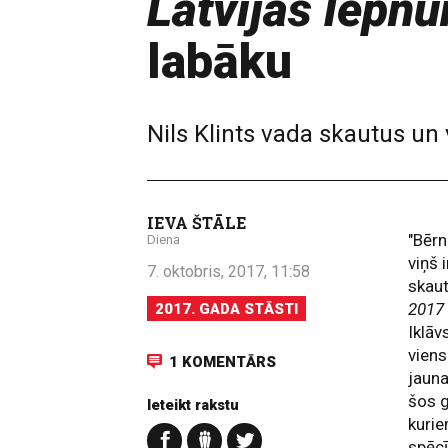
Latvijas lepn
labāku
Nils Klints vada skautus un 
IEVA ŠTĀLE
"Bērn
Diena
viņš 
7. oktobris, 2017, 11:58
skaut
2017
2017. GADA STĀSTI
Iklāv
viens
1 KOMENTĀRS
jauna
šos g
Ieteikt rakstu
kurie
spēcī