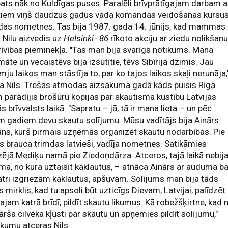
pats nāk no Kuldīgas puses. Paralēli brīvprātīgajam darbam a
tiem viņš daudzus gadus vada komandas veidošanas kursus
das nometnes. Tas bija 1987. gada 14. jūnijs, kad mammas
s Nilu aizvedis uz
Helsinki–86
rīkoto akciju ar ziedu nolikšan
rīvības pieminekļa. "Tas man bija svarīgs notikums. Mana
āte un vecaistēvs bija izsūtītie, tēvs Sibīrijā dzimis. Jau
ju laikos man stāstīja to, par ko tajos laikos skaļi nerunāja,
a Nils. Trešās atmodas aizsākuma gadā kāds puisis Rīgā
 parādījis brošūru kopijas par skautisma kustību Latvijas
s brīvvalsts laikā. "Sapratu – jā, tā ir mana lieta – un pēc
m gadiem devu skautu solījumu. Mūsu vadītājs bija Ainārs
s, kurš pirmais uzņēmās organizēt skautu nodarbības. Pie
brauca trimdas latvieši, vadīja nometnes. Satikāmies
zējā Mediķu namā pie Ziedoņdārza. Atceros, tajā laikā nebij
a, no kura uztaisīt kaklautus, – atnāca Ainārs ar auduma ba
ātri izgriezām kaklautus, apšuvām. Solījums man bija tāds
s mirklis, kad tu apsoli būt uzticīgs Dievam, Latvijai, palīdzēt
ajam katrā brīdī, pildīt skautu likumus. Kā robežšķirtne, kad 
ārša cilvēka kļūsti par skautu un apņemies pildīt solījumu,"
kumu atceras Nils.