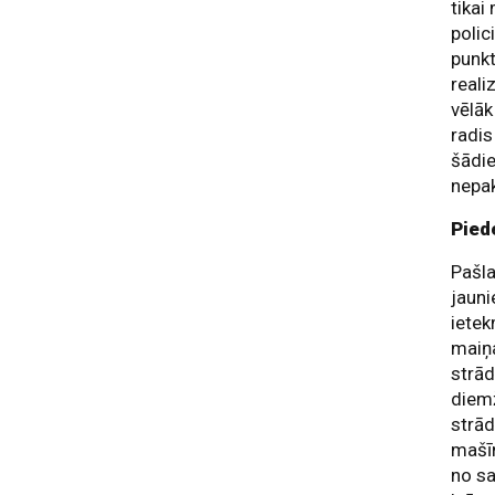
tikai
polic
punkt
reali
vēlāk
radis
šādi
nepa
Pied
Pašla
jauni
ietek
maiņa
strād
diemž
strād
mašīn
no sa