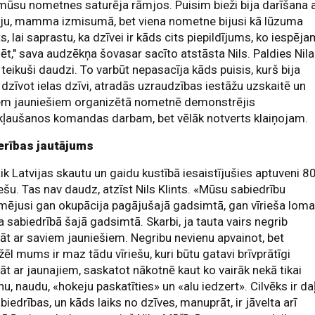
 mūsu nometnes saturēja rāmjos. Puisim bieži bija darīšana 
iju, mamma izmisumā, bet viena nometne bijusi kā lūzuma
s, lai saprastu, ka dzīvei ir kāds cits piepildījums, ko iespēj
zēt," sava audzēkņa šovasar sacīto atstāsta Nils. Paldies Nil
 teikuši daudzi. To varbūt nepasacīja kāds puisis, kurš bija
 dzīvot ielas dzīvi, atradās uzraudzības iestāžu uzskaitē un
em jauniešiem organizētā nometnē demonstrējis
kļaušanos komandas darbam, bet vēlāk notverts klaiņojam.
erības jautājums
ik Latvijas skautu un gaidu kustībā iesaistījušies aptuveni 8
ešu. Tas nav daudz, atzīst Nils Klints. «Mūsu sabiedrību
mējusi gan okupācija pagājušajā gadsimtā, gan vīrieša lom
 sabiedrībā šajā gadsimtā. Skarbi, ja tauta vairs negrib
āt ar saviem jauniešiem. Negribu nevienu apvainot, bet
ēl mums ir maz tādu vīriešu, kuri būtu gatavi brīvprātīgi
āt ar jaunajiem, saskatot nākotnē kaut ko vairāk nekā tikai
u, naudu, «hokeju paskatīties» un «alu iedzert». Cilvēks ir da
biedrības, un kāds laiks no dzīves, manuprāt, ir jāvelta arī