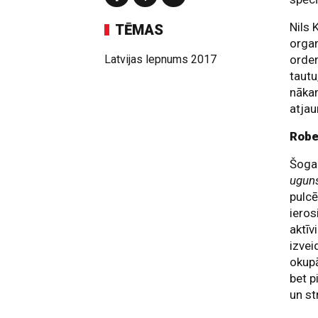
Nils 
TĒMAS
organ
Latvijas lepnums 2017
orden
tautu
nāka
atja
Robe
Šoga
ugun
pulcē
ieros
aktīv
izvei
okupā
bet p
un st