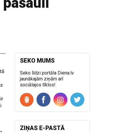
 pasauli
SEKO MUMS
etā
Seko līdzi portāla Diena.lv
jaunākajām ziņām arī
ms
sociālajos tīklos!
ir
i
ZIŅAS E-PASTĀ
"