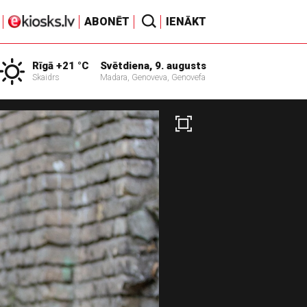
ABONĒT
IENĀKT
Rīgā +21 °C
Svētdiena, 9. augusts
Skaidrs
Madara, Genoveva, Genovefa