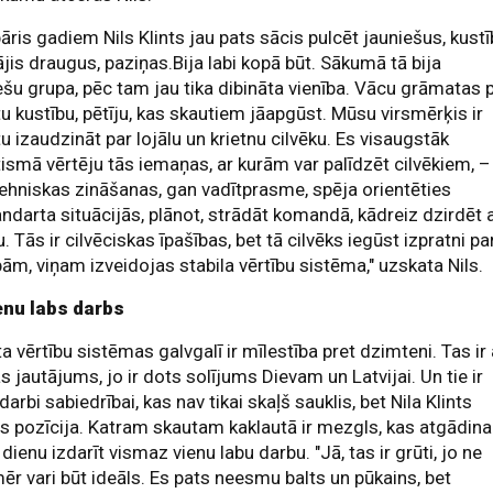
āris gadiem Nils Klints jau pats sācis pulcēt jauniešus, kust
ājis draugus, paziņas.Bija labi kopā būt. Sākumā tā bija
ešu grupa, pēc tam jau tika dibināta vienība. Vācu grāmatas 
u kustību, pētīju, kas skautiem jāapgūst. Mūsu virsmērķis ir
u izaudzināt par lojālu un krietnu cilvēku. Es visaugstāk
ismā vērtēju tās iemaņas, ar kurām var palīdzēt cilvēkiem, –
ehniskas zināšanas, gan vadītprasme, spēja orientēties
ndarta situācijās, plānot, strādāt komandā, kādreiz dzirdēt a
ku. Tās ir cilvēciskas īpašības, bet tā cilvēks iegūst izpratni pa
bām, viņam izveidojas stabila vērtību sistēma," uzskata Nils.
ienu labs darbs
a vērtību sistēmas galvgalī ir mīlestība pret dzimteni. Tas ir 
as jautājums, jo ir dots solījums Dievam un Latvijai. Un tie ir
 darbi sabiedrībai, kas nav tikai skaļš sauklis, bet Nila Klints
s pozīcija. Katram skautam kaklautā ir mezgls, kas atgādina
 dienu izdarīt vismaz vienu labu darbu. "Jā, tas ir grūti, jo ne
ēr vari būt ideāls. Es pats neesmu balts un pūkains, bet