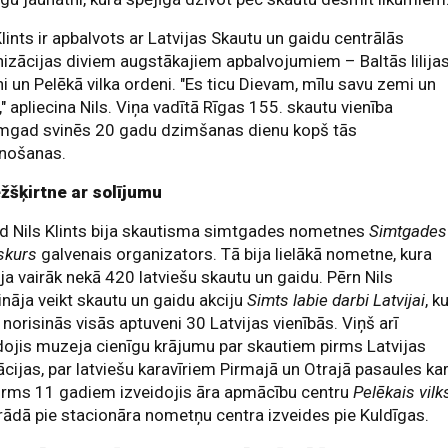
Klints ir apbalvots ar Latvijas Skautu un gaidu centrālās
izācijas diviem augstākajiem apbalvojumiem – Baltās lilija
i un Pelēkā vilka ordeni. "Es ticu Dievam, mīlu savu zemi un
," apliecina Nils. Viņa vadītā Rīgas 155. skautu vienība
mgad svinēs 20 gadu dzimšanas dienu kopš tās
unošanas.
žšķirtne ar solījumu
d Nils Klints bija skautisma simtgades nometnes
Simtgades
skurs
galvenais organizators. Tā bija lielākā nometne, kura
ja vairāk nekā 420 latviešu skautu un gaidu. Pērn Nils
ināja veikt skautu un gaidu akciju
Simts labie darbi Latvijai
, k
i norisinās visās aptuveni 30 Latvijas vienībās. Viņš arī
dojis muzeja cienīgu krājumu par skautiem pirms Latvijas
cijas, par latviešu karavīriem Pirmajā un Otrajā pasaules kar
irms 11 gadiem izveidojis āra apmācību centru
Pelēkais vilk
rādā pie stacionāra nometņu centra izveides pie Kuldīgas.