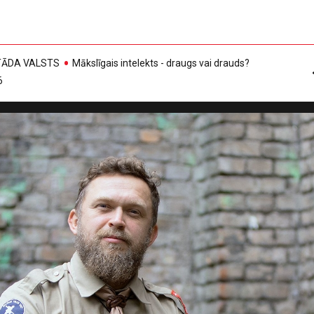
, TĀDA VALSTS
Mākslīgais intelekts - draugs vai drauds?
6