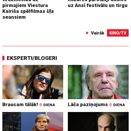
pirmajiem Viestura
uz Ansī festivālu un tirgu
Kairiša spēlfilmas
Uļa
seansiem
Vairāk
KINO/TV
EKSPERTI/BLOGERI
Braucam tālāk!
Lāča paziņojums
©
DIENA
©
DIENA