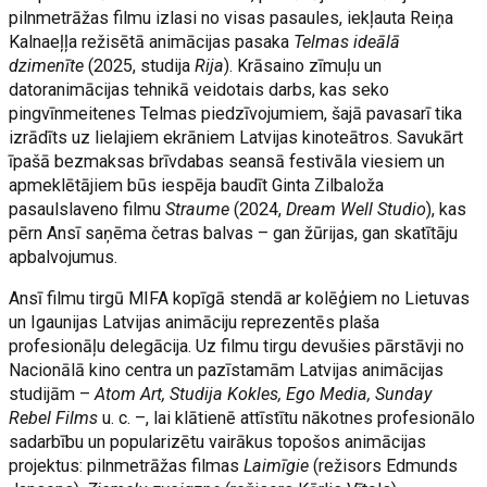
pilnmetrāžas filmu izlasi no visas pasaules, iekļauta Reiņa
Kalnaeļļa režisētā animācijas pasaka
Telmas ideālā
dzimenīte
(2025, studija
Rija
). Krāsaino zīmuļu un
datoranimācijas tehnikā veidotais darbs, kas seko
pingvīnmeitenes Telmas piedzīvojumiem, šajā pavasarī tika
izrādīts uz lielajiem ekrāniem Latvijas kinoteātros. Savukārt
īpašā bezmaksas brīvdabas seansā festivāla viesiem un
apmeklētājiem būs iespēja baudīt Ginta Zilbaloža
pasaulslaveno filmu
Straume
(2024,
Dream Well Studio
), kas
pērn Ansī saņēma četras balvas – gan žūrijas, gan skatītāju
apbalvojumus.
Ansī filmu tirgū MIFA kopīgā stendā ar kolēģiem no Lietuvas
un Igaunijas Latvijas animāciju reprezentēs plaša
profesionāļu delegācija. Uz filmu tirgu devušies pārstāvji no
Nacionālā kino centra un pazīstamām Latvijas animācijas
studijām –
Atom Art, Studija Kokles, Ego Media, Sunday
Rebel Films
u. c. –, lai klātienē attīstītu nākotnes profesionālo
sadarbību un popularizētu vairākus topošos animācijas
projektus: pilnmetrāžas filmas
Laimīgie
(režisors Edmunds