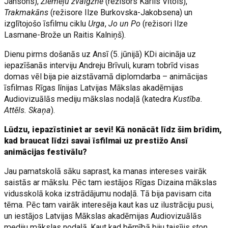
Jansons),
Ziemeļu zvaigzne
(režisors Kārlis Vītols),
Trakmakāns
(režisore Ilze Burkovska-Jakobsena) un
izglītojošo īsfilmu ciklu
Urga
,
Jo un Po
(režisori Ilze
Lasmane-Brože un Raitis Kalniņš).
Dienu pirms došanās uz Ansī (5. jūnijā) KDi aicināja uz
iepazīšanās interviju Andreju Brīvuli, kuram tobrīd visas
domas vēl bija pie aizstāvamā diplomdarba – animācijas
īsfilmas Rīgas līnijas Latvijas Mākslas akadēmijas
Audiovizuālās mediju mākslas nodaļā (katedra
Kustība.
Attēls. Skaņa
).
Lūdzu, iepazīstiniet ar sevi! Kā nonācāt līdz šim brīdim,
kad braucat līdzi savai īsfilmai uz prestižo Ansī
animācijas festivālu?
Jau pamatskolā sāku saprast, ka manas intereses vairāk
saistās ar mākslu. Pēc tam iestājos Rīgas Dizaina mākslas
vidusskolā koka izstrādājumu nodaļā. Tā bija pavisam cita
tēma. Pēc tam vairāk interesēja kaut kas uz ilustrāciju pusi,
un iestājos Latvijas Mākslas akadēmijas Audiovizuālās
mediju mākslas nodaļā. Kaut kad bērnībā biju taisījis
stop