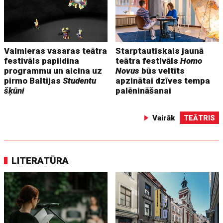
Valmieras vasaras teātra
Starptautiskais jaunā
festivāls papildina
teātra festivāls
Homo
programmu un aicina uz
Novus
būs veltīts
pirmo Baltijas
Studentu
apzinātai dzīves tempa
šķūni
palēnināšanai
Vairāk
TEĀTRIS
LITERATŪRA