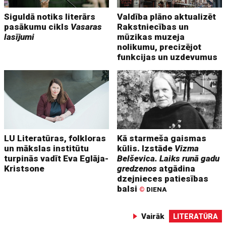
Siguldā notiks literārs
Valdība plāno aktualizēt
pasākumu cikls
Vasaras
Rakstniecības un
lasījumi
mūzikas muzeja
nolikumu, precizējot
funkcijas un uzdevumus
LU Literatūras, folkloras
Kā starmeša gaismas
un mākslas institūtu
kūlis. Izstāde
Vizma
turpinās vadīt Eva Eglāja-
Belševica. Laiks runā gadu
Kristsone
gredzenos
atgādina
dzejnieces patiesības
balsi
©
DIENA
Vairāk
LITERATŪRA