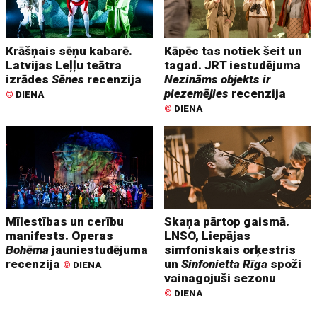
Krāšņais sēņu kabarē.
Kāpēc tas notiek šeit un
Latvijas Leļļu teātra
tagad. JRT iestudējuma
izrādes
Sēnes
recenzija
Nezināms objekts ir
piezemējies
recenzija
©
DIENA
©
DIENA
Mīlestības un cerību
Skaņa pārtop gaismā.
manifests. Operas
LNSO, Liepājas
Bohēma
jauniestudējuma
simfoniskais orķestris
recenzija
un
Sinfonietta Rīga
spoži
©
DIENA
vainagojuši sezonu
©
DIENA