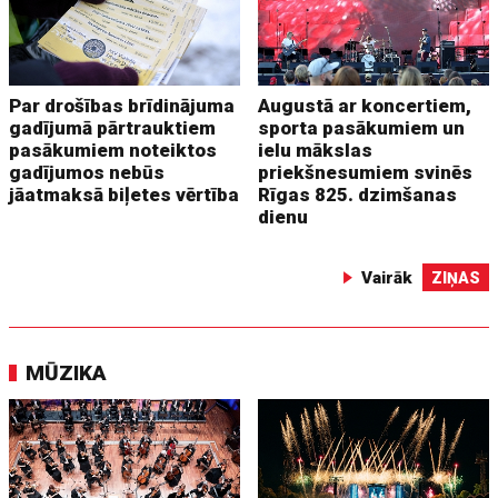
Par drošības brīdinājuma
Augustā ar koncertiem,
gadījumā pārtrauktiem
sporta pasākumiem un
pasākumiem noteiktos
ielu mākslas
gadījumos nebūs
priekšnesumiem svinēs
jāatmaksā biļetes vērtība
Rīgas 825. dzimšanas
dienu
Vairāk
ZIŅAS
MŪZIKA