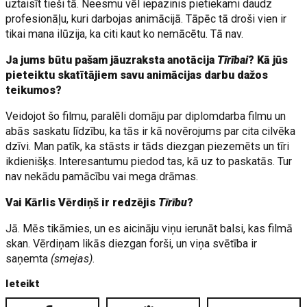
uztaisīt tieši tā. Neesmu vēl iepazinis pietiekami daudz
profesionāļu, kuri darbojas animācijā. Tāpēc tā droši vien ir
tikai mana ilūzija, ka citi kaut ko nemācētu. Tā nav.
Ja jums būtu pašam jāuzraksta anotācija
Tīrībai
? Kā jūs
pieteiktu skatītājiem savu animācijas darbu dažos
teikumos?
Veidojot šo filmu, paralēli domāju par diplomdarba filmu un
abās saskatu līdzību, ka tās ir kā novērojums par cita cilvēka
dzīvi. Man patīk, ka stāsts ir tāds diezgan piezemēts un tīri
ikdienišķs. Interesantumu piedod tas, kā uz to paskatās. Tur
nav nekādu pamācību vai mega drāmas.
Vai Kārlis Vērdiņš ir redzējis
Tīrību
?
Jā. Mēs tikāmies, un es aicināju viņu ierunāt balsi, kas filmā
skan. Vērdiņam likās diezgan forši, un viņa svētība ir
saņemta
(smejas)
.
Ieteikt