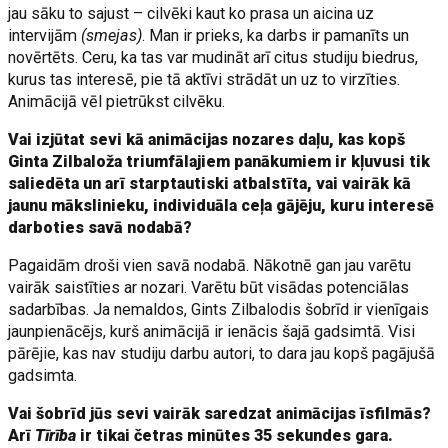
jau sāku to sajust – cilvēki kaut ko prasa un aicina uz
intervijām
(smejas)
. Man ir prieks, ka darbs ir pamanīts un
novērtēts. Ceru, ka tas var mudināt arī citus studiju biedrus,
kurus tas interesē, pie tā aktīvi strādāt un uz to virzīties.
Animācijā vēl pietrūkst cilvēku.
Vai izjūtat sevi kā animācijas nozares daļu, kas kopš
Ginta Zilbaloža triumfālajiem panākumiem ir kļuvusi tik
saliedēta un arī starptautiski atbalstīta, vai vairāk kā
jaunu mākslinieku, individuāla ceļa gājēju, kuru interesē
darboties savā nodabā?
Pagaidām droši vien savā nodabā. Nākotnē gan jau varētu
vairāk saistīties ar nozari. Varētu būt visādas potenciālas
sadarbības. Ja nemaldos, Gints Zilbalodis šobrīd ir vienīgais
jaunpienācējs, kurš animācijā ir ienācis šajā gadsimtā. Visi
pārējie, kas nav studiju darbu autori, to dara jau kopš pagājušā
gadsimta.
Vai šobrīd jūs sevi vairāk saredzat animācijas īsfilmās?
Arī
Tīrība
ir tikai četras minūtes 35 sekundes gara.