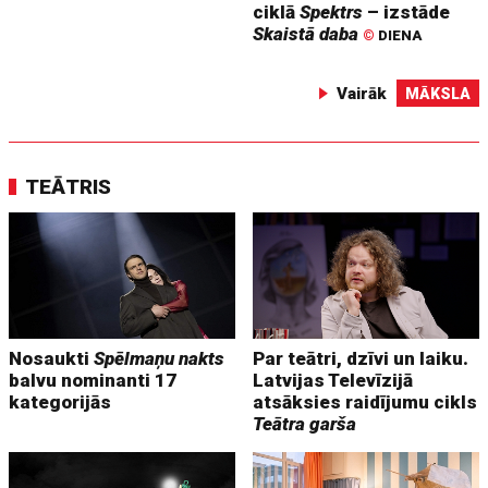
ciklā
Spektrs
– izstāde
Skaistā daba
©
DIENA
Vairāk
MĀKSLA
TEĀTRIS
Nosaukti
Spēlmaņu nakts
Par teātri, dzīvi un laiku.
balvu nominanti 17
Latvijas Televīzijā
kategorijās
atsāksies raidījumu cikls
Teātra garša