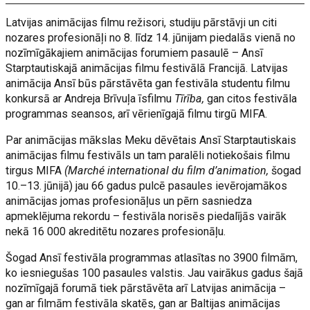
Latvijas animācijas filmu režisori, studiju pārstāvji un citi
nozares profesionāļi no 8. līdz 14. jūnijam piedalās vienā no
nozīmīgākajiem animācijas forumiem pasaulē – Ansī
Starptautiskajā animācijas filmu festivālā Francijā. Latvijas
animācija Ansī būs pārstāvēta gan festivāla studentu filmu
konkursā ar Andreja Brīvuļa īsfilmu
Tīrība,
gan citos festivāla
programmas seansos, arī vērienīgajā filmu tirgū MIFA.
Par animācijas mākslas Meku dēvētais Ansī Starptautiskais
animācijas filmu festivāls un tam paralēli notiekošais filmu
tirgus MIFA
(Marché international du film d’animation,
šogad
10.–13. jūnijā) jau 66 gadus pulcē pasaules ievērojamākos
animācijas jomas profesionāļus un pērn sasniedza
apmeklējuma rekordu – festivāla norisēs piedalījās vairāk
nekā 16 000 akreditētu nozares profesionāļu.
Šogad Ansī festivāla programmas atlasītas no 3900 filmām,
ko iesniegušas 100 pasaules valstis. Jau vairākus gadus šajā
nozīmīgajā forumā tiek pārstāvēta arī Latvijas animācija –
gan ar filmām festivāla skatēs, gan ar Baltijas animācijas