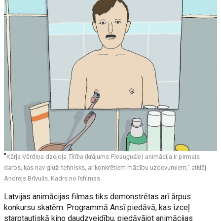
"
Kārļa Vērdiņa dzejoļa
Tīrība
(krājums
Pieaugušie
) animācija ir pirmais
darbs, kas nav gluži tehnisks, ar konkrētiem mācību uzdevumiem," atklāj
Andrejs Brīvulis. Kadrs no īsfilmas
Latvijas animācijas filmas tiks demonstrētas arī ārpus
konkursu skatēm. Programmā Ansī piedāvā, kas izceļ
starptautiskā kino daudzveidību, piedāvājot animācijas