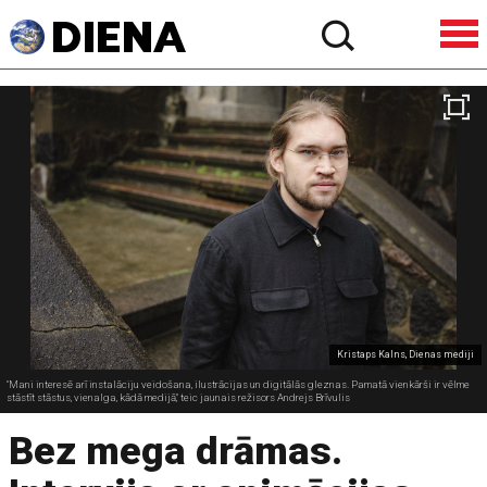
Kristaps Kalns, Dienas mediji
"Mani interesē arī instalāciju veidošana, ilustrācijas un digitālās gleznas. Pamatā vienkārši ir vēlme
stāstīt stāstus, vienalga, kādā medijā," teic jaunais režisors Andrejs Brīvulis
Bez mega drāmas.