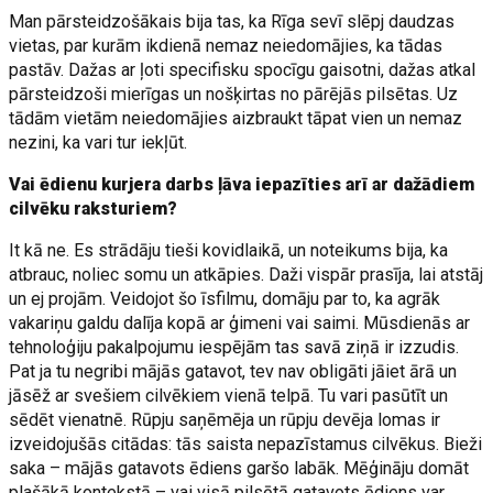
Man pārsteidzošākais bija tas, ka Rīga sevī slēpj daudzas
vietas, par kurām ikdienā nemaz neiedomājies, ka tādas
pastāv. Dažas ar ļoti specifisku spocīgu gaisotni, dažas atkal
pārsteidzoši mierīgas un nošķirtas no pārējās pilsētas. Uz
tādām vietām neiedomājies aizbraukt tāpat vien un nemaz
nezini, ka vari tur iekļūt.
Vai ēdienu kurjera darbs ļāva iepazīties arī ar dažādiem
cilvēku raksturiem?
It kā ne. Es strādāju tieši kovidlaikā, un noteikums bija, ka
atbrauc, noliec somu un atkāpies. Daži vispār prasīja, lai atstāj
un ej projām. Veidojot šo īsfilmu, domāju par to, ka agrāk
vakariņu galdu dalīja kopā ar ģimeni vai saimi. Mūsdienās ar
tehnoloģiju pakalpojumu iespējām tas savā ziņā ir izzudis.
Pat ja tu negribi mājās gatavot, tev nav obligāti jāiet ārā un
jāsēž ar svešiem cilvēkiem vienā telpā. Tu vari pasūtīt un
sēdēt vienatnē. Rūpju saņēmēja un rūpju devēja lomas ir
izveidojušās citādas: tās saista nepazīstamus cilvēkus. Bieži
saka – mājās gatavots ēdiens garšo labāk. Mēģināju domāt
plašākā kontekstā – vai visā pilsētā gatavots ēdiens var