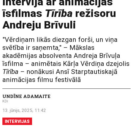
Intervija ar animācijas
īsfilmas
Tīrība
režisoru
Andreju Brīvuli
"Vērdiņam likās diezgan forši, un viņa
svētība ir saņemta," – Mākslas
akadēmijas absolventa Andreja Brīvuļa
īsfilma – animētais Kārļa Vērdiņa dzejolis
Tīrība
– nonākusi Ansī Starptautiskajā
animācijas filmu festivālā
UNDĪNE ADAMAITE
KDi
13. jūnijs, 2025, 11:42
INTERVIJAS