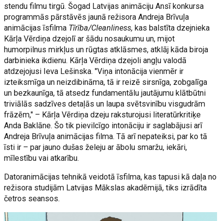
stendu filmu tirgū. Šogad Latvijas animāciju Ansī konkursa
programmās pārstāvēs jaunā režisora Andreja Brīvuļa
animācijas īsfilma
Tīrība/Cleanliness,
kas balstīta dzejnieka
Kārļa Vērdiņa dzejolī ar šādu nosaukumu un, mijot
humorpilnus mirkļus un rūgtas atklāsmes, atklāj kāda biroja
darbinieka ikdienu. Kārļa Vērdiņa dzejoli angļu valodā
atdzejojusi Ieva Lešinska. "Viņa intonācija vienmēr ir
izteiksmīga un neizdibināma, tā ir reizē sirsnīga, zobgalīga
un bezkaunīga, tā atsedz fundamentālu jautājumu klātbūtni
triviālās sadzīves detaļās un laupa svētsvinību visgudrām
frāzēm," – Kārļa Vērdiņa dzeju raksturojusi literatūrkritiķe
Anda Baklāne. Šo tik pievilcīgo intonāciju ir saglabājusi arī
Andreja Brīvuļa animācijas filma. Tā arī nepateiksi, par ko tā
īsti ir – par jauno dušas želeju ar ābolu smaržu, iekāri,
mīlestību vai atkarību.
Datoranimācijas tehnikā veidotā īsfilma, kas tapusi kā daļa no
režisora studijām Latvijas Mākslas akadēmijā, tiks izrādīta
četros seansos.