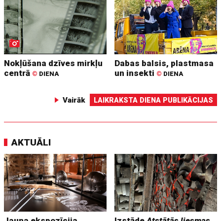
Nokļūšana dzīves mirkļu
Dabas balsis, plastmasa
centrā
un insekti
©
DIENA
©
DIENA
Vairāk
LAIKRAKSTA DIENA PUBLIKĀCIJAS
AKTUĀLI
Jauna ekspozīcija
Izstāde
Atstātās liesmas