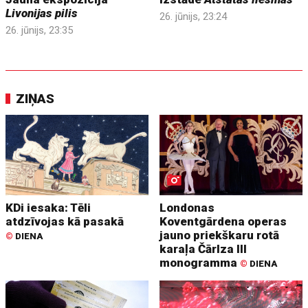
Livonijas pilis
26. jūnijs, 23:24
26. jūnijs, 23:35
ZIŅAS
KDi iesaka: Tēli
Londonas
atdzīvojas kā pasakā
Koventgārdena operas
jauno priekškaru rotā
©
DIENA
karaļa Čārlza III
monogramma
©
DIENA