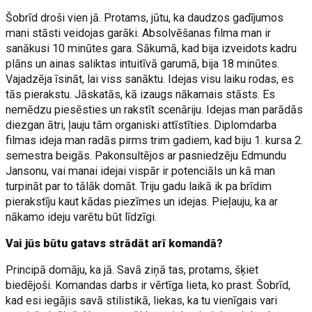
Šobrīd droši vien jā. Protams, jūtu, ka daudzos gadījumos
mani stāsti veidojas garāki. Absolvēšanas filma man ir
sanākusi 10 minūtes gara. Sākumā, kad bija izveidots kadru
plāns un ainas saliktas intuitīvā garumā, bija 18 minūtes.
Vajadzēja īsināt, lai viss sanāktu. Idejas visu laiku rodas, es
tās pierakstu. Jāskatās, kā izaugs nākamais stāsts. Es
nemēdzu piesēsties un rakstīt scenāriju. Idejas man parādās
diezgan ātri, ļauju tām organiski attīstīties. Diplomdarba
filmas ideja man radās pirms trim gadiem, kad biju 1. kursa 2.
semestra beigās. Pakonsultējos ar pasniedzēju Edmundu
Jansonu, vai manai idejai vispār ir potenciāls un kā man
turpināt par to tālāk domāt. Triju gadu laikā ik pa brīdim
pierakstīju kaut kādas piezīmes un idejas. Pieļauju, ka ar
nākamo ideju varētu būt līdzīgi.
Vai jūs būtu gatavs strādāt arī komandā?
Principā domāju, ka jā. Savā ziņā tas, protams, šķiet
biedējoši. Komandas darbs ir vērtīga lieta, ko prast. Šobrīd,
kad esi iegājis savā stilistikā, liekas, ka tu vienīgais vari