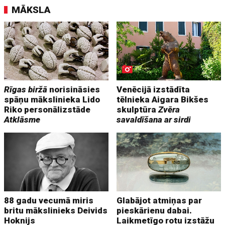
MĀKSLA
Rīgas biržā
norisināsies
Venēcijā izstādīta
spāņu mākslinieka Lido
tēlnieka Aigara Bikšes
Riko personālizstāde
skulptūra
Zvēra
Atklāsme
savaldīšana ar sirdi
88 gadu vecumā miris
Glabājot atmiņas par
britu mākslinieks Deivids
pieskārienu dabai.
Hoknijs
Laikmetīgo rotu izstāžu