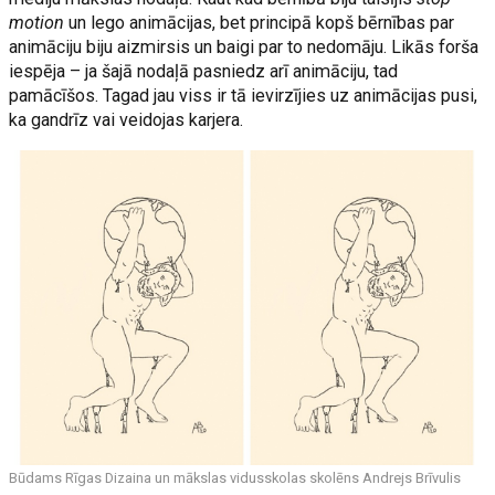
motion
un lego animācijas, bet principā kopš bērnības par
animāciju biju aizmirsis un baigi par to nedomāju. Likās forša
iespēja – ja šajā nodaļā pasniedz arī animāciju, tad
pamācīšos. Tagad jau viss ir tā ievirzījies uz animācijas pusi,
ka gandrīz vai veidojas karjera.
Būdams Rīgas Dizaina un mākslas vidusskolas skolēns Andrejs Brīvulis