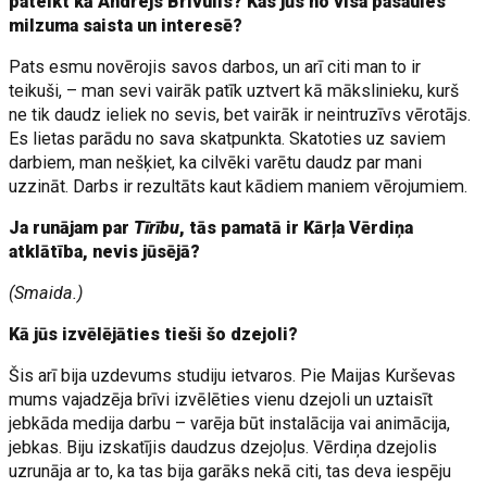
pateikt kā Andrejs Brīvulis? Kas jūs no visa pasaules
milzuma saista un interesē?
Pats esmu novērojis savos darbos, un arī citi man to ir
teikuši, – man sevi vairāk patīk uztvert kā mākslinieku, kurš
ne tik daudz ieliek no sevis, bet vairāk ir neintruzīvs vērotājs.
Es lietas parādu no sava skatpunkta. Skatoties uz saviem
darbiem, man nešķiet, ka cilvēki varētu daudz par mani
uzzināt. Darbs ir rezultāts kaut kādiem maniem vērojumiem.
Ja runājam par
Tīrību
, tās pamatā ir Kārļa Vērdiņa
atklātība, nevis jūsējā?
(Smaida.)
Kā jūs izvēlējāties tieši šo dzejoli?
Šis arī bija uzdevums studiju ietvaros. Pie Maijas Kurševas
mums vajadzēja brīvi izvēlēties vienu dzejoli un uztaisīt
jebkāda medija darbu – varēja būt instalācija vai animācija,
jebkas. Biju izskatījis daudzus dzejoļus. Vērdiņa dzejolis
uzrunāja ar to, ka tas bija garāks nekā citi, tas deva iespēju