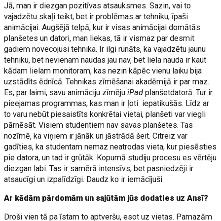
Jā, man ir diezgan pozitīvas atsauksmes. Sazin, vai to
vajadzētu skaļi teikt, bet ir problēmas ar tehniku, īpaši
animācijai. Augšējā telpā, kur ir visas animācijai domātās
planšetes un datori, man liekas, tā ir vismaz par desmit
gadiem novecojusi tehnika. Ir ilgi runāts, ka vajadzētu jaunu
tehniku, bet nevienam naudas jau nav, bet liela nauda ir kaut
kādam lielam monitoram, kas nezin kāpēc vienu laiku bija
uzstādīts ēdnīcā. Tehnikas zīmēšanai akadēmijā ir par maz.
Es, par laimi, savu animāciju zīmēju
iPad
planšetdatorā. Tur ir
pieejamas programmas, kas man ir ļoti iepatikušās. Līdz ar
to varu nebūt piesaistīts konkrētai vietai, planšeti var viegli
pārnēsāt. Visiem studentiem nav savas planšetes. Tas
nozīmē, ka viņiem ir jānāk un jāstrādā šeit. Citreiz var
gadīties, ka studentam nemaz neatrodas vieta, kur piesēsties
pie datora, un tad ir grūtāk. Kopumā studiju procesu es vērtēju
diezgan labi. Tas ir samērā intensīvs, bet pasniedzēji ir
atsaucīgi un izpalīdzīgi. Daudz ko ir iemācījuši.
Ar kādām pārdomām un sajūtām jūs dodaties uz Ansī?
Droši vien tā pa īstam to aptveršu, esot uz vietas. Pamazām