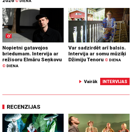
2026
©
DIENA
Nopietni gatavojos
Var sadzirdēt arī balsis.
briedumam. Intervija ar
Intervija ar somu mūziķi
režisoru Elmāru Seņkovu
Džimiju Tenoru
©
DIENA
©
DIENA
Vairāk
INTERVIJAS
RECENZIJAS