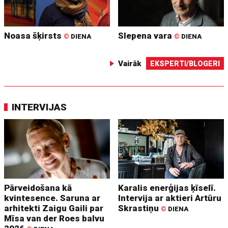
Noasa šķirsts
Slepena vara
©
DIENA
©
DIENA
Vairāk
EKSPERTI/BLOGERI
INTERVIJAS
Pārveidošana kā
Karalis enerģijas ķīselī.
kvintesence. Saruna ar
Intervija ar aktieri Artūru
arhitekti Zaigu Gaili par
Skrastiņu
©
DIENA
Mīsa van der Roes balvu