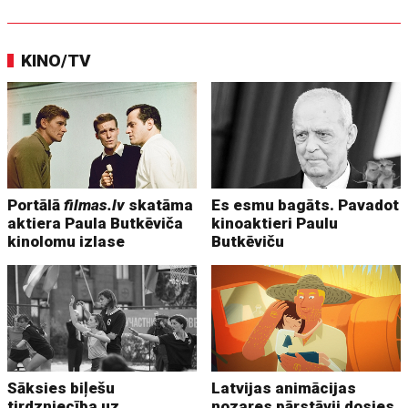
KINO/TV
Portālā
filmas.lv
skatāma
Es esmu bagāts. Pavadot
aktiera Paula Butkēviča
kinoaktieri Paulu
kinolomu izlase
Butkēviču
Sāksies biļešu
Latvijas animācijas
tirdzniecība uz
nozares pārstāvji dosies