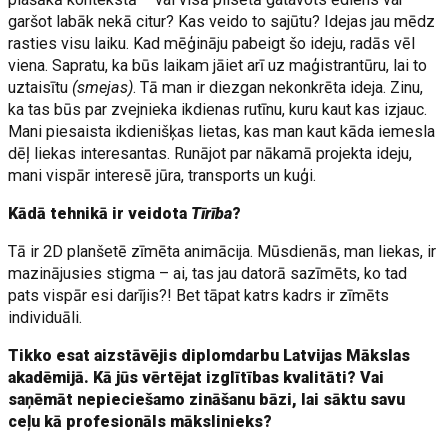
garšot labāk nekā citur? Kas veido to sajūtu? Idejas jau mēdz
rasties visu laiku. Kad mēģināju pabeigt šo ideju, radās vēl
viena. Sapratu, ka būs laikam jāiet arī uz maģistrantūru, lai to
uztaisītu
(smejas)
. Tā man ir diezgan nekonkrēta ideja. Zinu,
ka tas būs par zvejnieka ikdienas rutīnu, kuru kaut kas izjauc.
Mani piesaista ikdienišķas lietas, kas man kaut kāda iemesla
dēļ liekas interesantas. Runājot par nākamā projekta ideju,
mani vispār interesē jūra, transports un kuģi.
Kādā tehnikā ir veidota
Tīrība
?
Tā ir 2D planšetē zīmēta animācija. Mūsdienās, man liekas, ir
mazinājusies stigma – ai, tas jau datorā sazīmēts, ko tad
pats vispār esi darījis?! Bet tāpat katrs kadrs ir zīmēts
individuāli.
Tikko esat aizstāvējis diplomdarbu Latvijas Mākslas
akadēmijā. Kā jūs vērtējat izglītības kvalitāti? Vai
saņēmāt nepieciešamo zināšanu bāzi, lai sāktu savu
ceļu kā profesionāls mākslinieks?