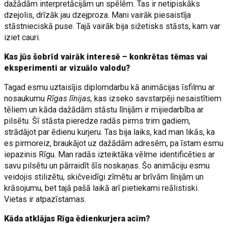
dažādām interpretācijām un spēlēm. Tas ir netipiskāks
dzejolis, drīzāk jau dzejproza. Mani vairāk piesaistīja
stāstnieciskā puse. Tajā vairāk bija sižetisks stāsts, kam var
iziet cauri.
Kas jūs šobrīd vairāk interesē – konkrētas tēmas vai
eksperimenti ar vizuālo valodu?
Tagad esmu uztaisījis diplomdarbu kā animācijas īsfilmu ar
nosaukumu
Rīgas līnijas,
kas izseko savstarpēji nesaistītiem
tēliem un kāda dažādām stāstu līnijām ir mijiedarbība ar
pilsētu. Šī stāsta pieredze radās pirms trim gadiem,
strādājot par ēdienu kurjeru. Tas bija laiks, kad man likās, ka
es pirmoreiz, braukājot uz dažādām adresēm, pa īstam esmu
iepazinis Rīgu. Man radās izteiktāka vēlme identificēties ar
savu pilsētu un pārraidīt šīs noskaņas. Šo animāciju esmu
veidojis stilizētu, skičveidīgi zīmētu ar brīvām līnijām un
krāsojumu, bet tajā pašā laikā arī pietiekami reālistiski.
Vietas ir atpazīstamas.
Kāda atklājas Rīga ēdienkurjera acīm?