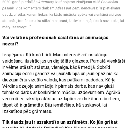
2020. gadā piedalījās
Arterritory
izkrāsojamo zīmējumu ciklā
Par labāku
pasauli.
Viņa komentārs darbam
Atlass pat Zemi nenoturēs
: "Ir pietiekami
daudz cilvēku, kuriem liekas, ka kāds mistisks spēks vai vienkārši citi visu
atrisinās, tomēr ceru, ka sāksim saprast, ka ikvienam jāpieliek sava roka, lai
mērķi sasniegtu!"
Vai vēlaties profesionāli saistīties ar animācijas
nozari?
Iespējams. Kā kurā brīdī. Mani interesē arī instalāciju
veidošana, ilustrācijas un digitālās gleznas. Pamatā vienkārši
ir vēlme stāstīt stāstus, vienalga, kādā medijā. Šobrīd
animāciju esmu gandrīz vai jaunatklājis un jauniepazinis kā
diezgan ērtu vizuālo valodu, kas patīkami padodas. Kārļa
Vērdiņa dzejoļa animācija ir pirmais darbs, kas nav gluži
tehnisks darbs ar konkrētiem mācību uzdevumiem. Agrākā
vecumā es rakstīju stāstus uz lapām ar drukātiem burtiem,
tāpat kā ir grāmatās. Biju iemācījies, kā saskavot, lai
izskatītos pēc grāmatas.
Tik daudz jau ir uzrakstīts un uzfilmēts. Ko jūs gribat