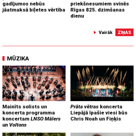
gadījumos nebūs
priekšnesumiem svinēs
jāatmaksā biļetes vērtība
Rīgas 825. dzimšanas
dienu
Vairāk
ZIŅAS
MŪZIKA
Mainīts solists un
Prāta vētras
koncerta
koncerta programma
Liepājā īpašie viesi būs
koncertam
LNSO Mālers
Chris Noah un Fiņķis
un Voltons