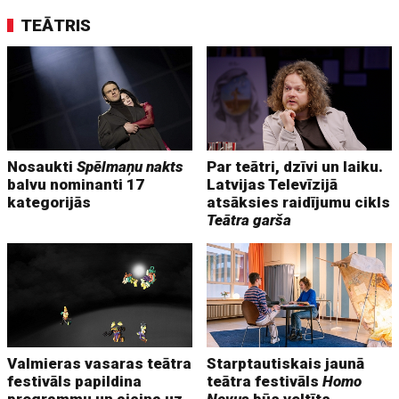
TEĀTRIS
Nosaukti
Spēlmaņu nakts
Par teātri, dzīvi un laiku.
balvu nominanti 17
Latvijas Televīzijā
kategorijās
atsāksies raidījumu cikls
Teātra garša
Valmieras vasaras teātra
Starptautiskais jaunā
festivāls papildina
teātra festivāls
Homo
programmu un aicina uz
Novus
būs veltīts