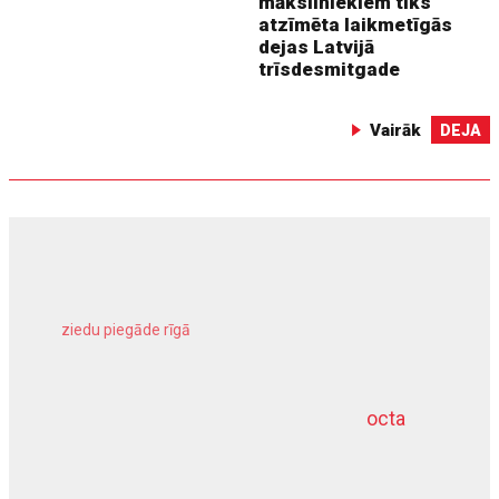
māksliniekiem tiks
atzīmēta laikmetīgās
dejas Latvijā
trīsdesmitgade
Vairāk
DEJA
ziedu piegāde rīgā
meliorācijas darbi
octa
dziļurbums
kravu apdrošināšana