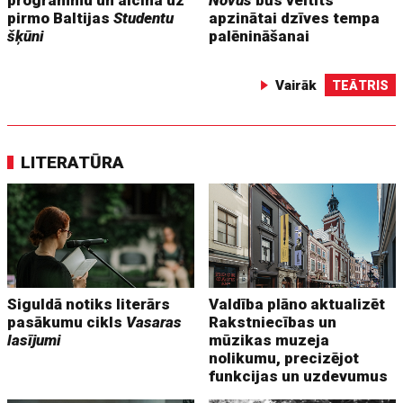
pirmo Baltijas
Studentu
apzinātai dzīves tempa
šķūni
palēnināšanai
Vairāk
TEĀTRIS
LITERATŪRA
Siguldā notiks literārs
Valdība plāno aktualizēt
pasākumu cikls
Vasaras
Rakstniecības un
lasījumi
mūzikas muzeja
nolikumu, precizējot
funkcijas un uzdevumus