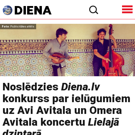
Foto
: Publicitātes attēls
Noslēdzies
Diena.lv
konkurss par ielūgumiem
uz Avi Avitala un Omera
Avitala koncertu
Lielajā
dzintarā