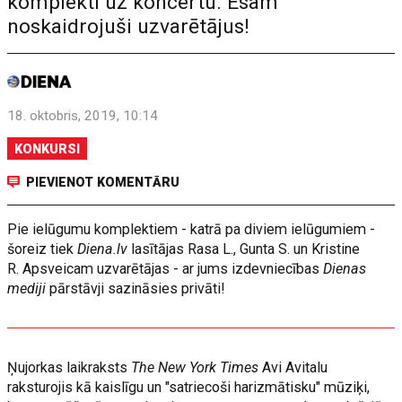
komplekti uz koncertu. Esam
noskaidrojuši uzvarētājus!
18. oktobris, 2019, 10:14
KONKURSI
PIEVIENOT KOMENTĀRU
Pie ielūgumu komplektiem - katrā pa diviem ielūgumiem -
šoreiz tiek
Diena.lv
lasītājas Rasa L., Gunta S. un Kristine
R. Apsveicam uzvarētājas - ar jums izdevniecības
Dienas
mediji
pārstāvji sazināsies privāti!
Ņujorkas laikraksts
The New York Times
Avi Avitalu
raksturojis kā kaislīgu un "satriecoši harizmātisku" mūziķi,