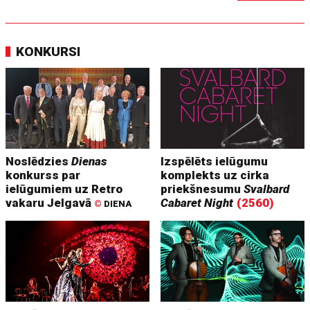
KONKURSI
Noslēdzies
Dienas
Izspēlēts ielūgumu
konkurss par
komplekts uz cirka
ielūgumiem uz Retro
priekšnesumu
Svalbard
vakaru Jelgavā
Cabaret Night
(2560)
©
DIENA