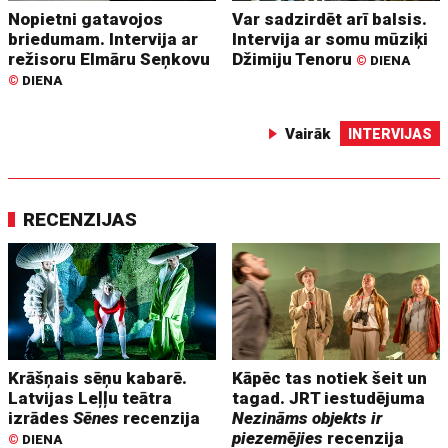
Nopietni gatavojos
Var sadzirdēt arī balsis.
briedumam. Intervija ar
Intervija ar somu mūziķi
režisoru Elmāru Seņkovu
Džimiju Tenoru
©
DIENA
©
DIENA
Vairāk
INTERVIJAS
RECENZIJAS
Krāšņais sēņu kabarē.
Kāpēc tas notiek šeit un
Latvijas Leļļu teātra
tagad. JRT iestudējuma
izrādes
Sēnes
recenzija
Nezināms objekts ir
piezemējies
recenzija
©
DIENA