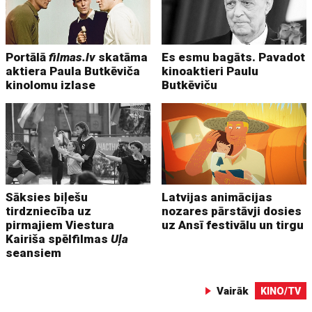
Portālā
filmas.lv
skatāma
Es esmu bagāts. Pavadot
aktiera Paula Butkēviča
kinoaktieri Paulu
kinolomu izlase
Butkēviču
Sāksies biļešu
Latvijas animācijas
tirdzniecība uz
nozares pārstāvji dosies
pirmajiem Viestura
uz Ansī festivālu un tirgu
Kairiša spēlfilmas
Uļa
seansiem
Vairāk
KINO/TV