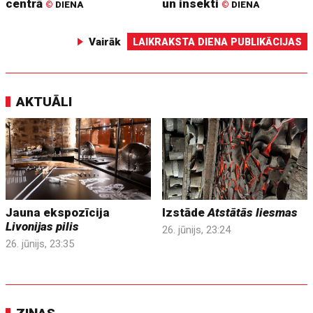
centrā
un insekti
©
DIENA
©
DIENA
Vairāk
LAIKRAKSTA DIENA PUBLIKĀCIJAS
AKTUĀLI
Jauna ekspozīcija
Izstāde
Atstātās liesmas
Livonijas pilis
26. jūnijs, 23:24
26. jūnijs, 23:35