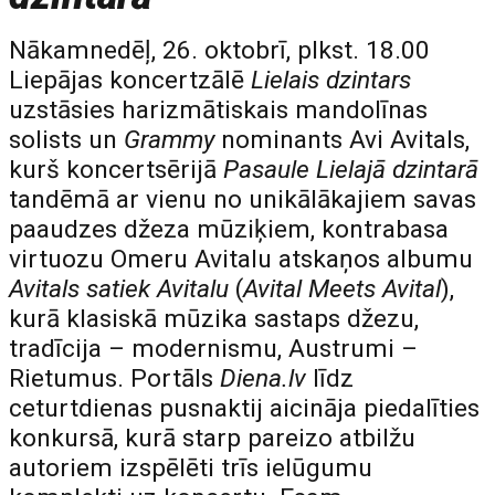
Nākamnedēļ, 26. oktobrī, plkst. 18.00
Liepājas koncertzālē
Lielais dzintars
uzstāsies harizmātiskais mandolīnas
solists un
Grammy
nominants Avi Avitals,
kurš koncertsērijā
Pasaule Lielajā dzintarā
tandēmā ar vienu no unikālākajiem savas
paaudzes džeza mūziķiem, kontrabasa
virtuozu Omeru Avitalu atskaņos albumu
Avitals satiek Avitalu
(
Avital Meets Avital
),
kurā klasiskā mūzika sastaps džezu,
tradīcija – modernismu, Austrumi –
Rietumus. Portāls
Diena.lv
līdz
ceturtdienas pusnaktij aicināja piedalīties
konkursā, kurā starp pareizo atbilžu
autoriem izspēlēti trīs ielūgumu