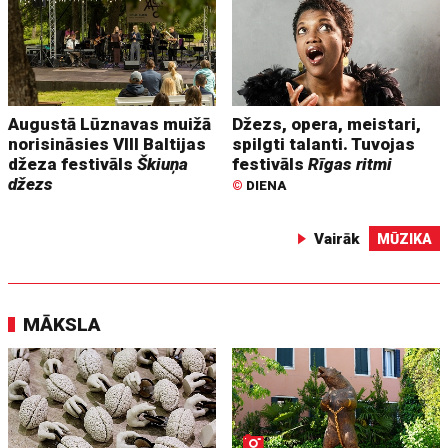
Augustā Lūznavas muižā
Džezs, opera, meistari,
norisināsies VIII Baltijas
spilgti talanti. Tuvojas
džeza festivāls
Škiuņa
festivāls
Rīgas ritmi
džezs
©
DIENA
Vairāk
MŪZIKA
MĀKSLA