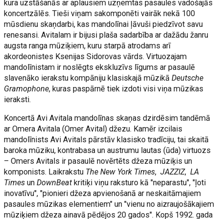
kura uzstāšanās ar aplausiem uzņemtas pasaules vadošajās
koncertzālēs. Tieši viņam sakomponēti vairāk nekā 100
mūsdienu skaņdarbi, kas mandolīnai ļāvuši piedzīvot savu
renesansi. Avitalam ir bijusi plaša sadarbība ar dažādu žanru
augsta ranga mūziķiem, kuru starpā atrodams arī
akordeonistes Ksenijas Sidorovas vārds. Virtuozajam
mandolīnistam ir noslēgts ekskluzīvs līgums ar pasaulē
slavenāko ierakstu kompāniju klasiskajā mūzikā
Deutsche
Gramophone
, kuras paspārnē tiek izdoti visi viņa mūzikas
ieraksti.
Koncertā Avi Avitala mandolīnas skaņas dzirdēsim tandēmā
ar Omera Avitala (Omer Avital) džezu. Kamēr izcilais
mandolīnists Avi Avitals pārstāv klasisko tradīciju, tai skaitā
baroka mūziku, kontrabasa un austrumu lautas (ūda) virtuozs
– Omers Avitals ir pasaulē novērtēts džeza mūziķis un
komponists. Laikrakstu
The New York Times
,
JAZZIZ
,
LA
Times
un
DownBeat
kritiķi viņu raksturo kā "neparastu", "ļoti
inovatīvu", "pionieri džeza apvienošanā ar neskaitāmajiem
pasaules mūzikas elementiem" un "vienu no aizraujošākajiem
mūziķiem džeza ainavā pēdējos 20 gados". Kopš 1992. gada