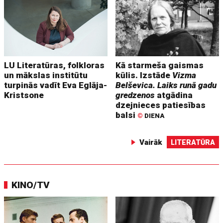
LU Literatūras, folkloras
Kā starmeša gaismas
un mākslas institūtu
kūlis. Izstāde
Vizma
turpinās vadīt Eva Eglāja-
Belševica. Laiks runā gadu
Kristsone
gredzenos
atgādina
dzejnieces patiesības
balsi
©
DIENA
Vairāk
LITERATŪRA
KINO/TV