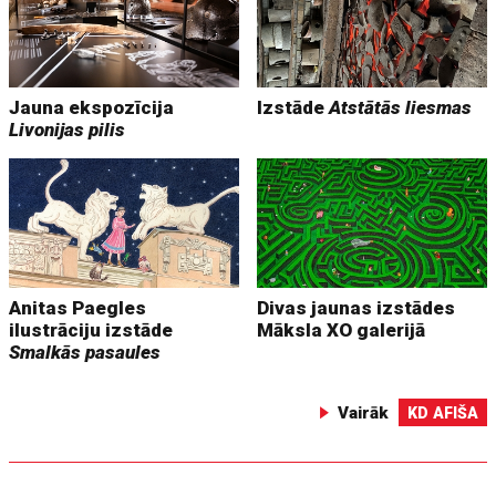
Jauna ekspozīcija
Izstāde
Atstātās liesmas
Livonijas pilis
Anitas Paegles
Divas jaunas izstādes
ilustrāciju izstāde
Māksla XO galerijā
Smalkās pasaules
Vairāk
KD AFIŠA