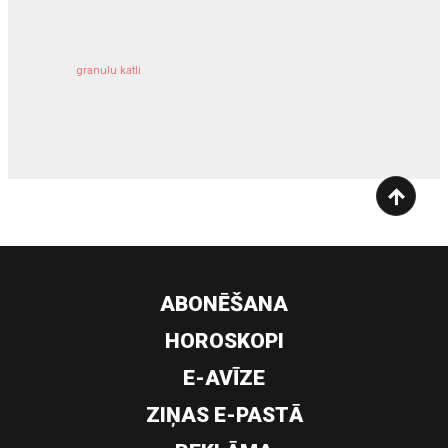
granulu katli
siltumsūknis
ABONĒŠANA
HOROSKOPI
E-AVĪZE
ZIŅAS E-PASTĀ