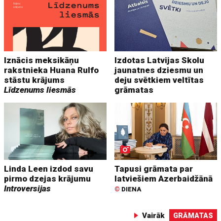
Iznācis meksikāņu
Izdotas Latvijas Skolu
rakstnieka Huana Rulfo
jaunatnes dziesmu un
stāstu krājums
deju svētkiem veltītas
Līdzenums liesmās
grāmatas
Linda Leen izdod savu
Tapusi grāmata par
pirmo dzejas krājumu
latviešiem Azerbaidžānā
Introversijas
©
DIENA
Vairāk
GRĀMATAS