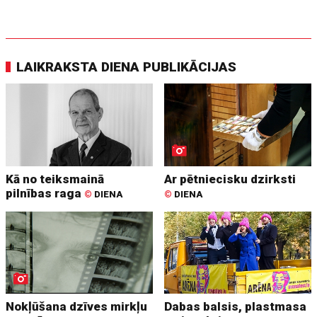
LAIKRAKSTA DIENA PUBLIKĀCIJAS
Kā no teiksmainā
Ar pētniecisku dzirksti
pilnības raga
©
DIENA
©
DIENA
Nokļūšana dzīves mirkļu
Dabas balsis, plastmasa