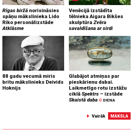
Rīgas biržā
norisināsies
Venēcijā izstādīta
spāņu mākslinieka Lido
tēlnieka Aigara Bikšes
Riko personālizstāde
skulptūra
Zvēra
Atklāsme
savaldīšana ar sirdi
88 gadu vecumā miris
Glabājot atmiņas par
britu mākslinieks Deivids
pieskārienu dabai.
Hoknijs
Laikmetīgo rotu izstāžu
ciklā
Spektrs
– izstāde
Skaistā daba
©
DIENA
Vairāk
MĀKSLA