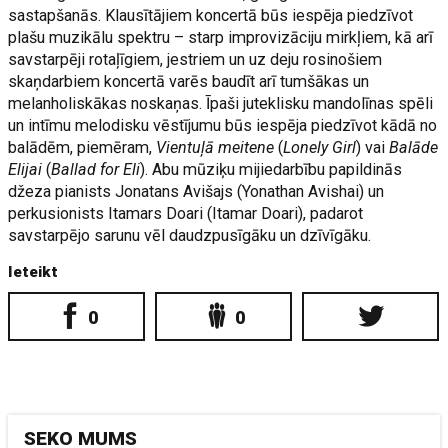
sastapšanās. Klausītājiem koncertā būs iespēja piedzīvot
plašu muzikālu spektru – starp improvizāciju mirkļiem, kā arī
savstarpēji rotaļīgiem, jestriem un uz deju rosinošiem
skaņdarbiem koncertā varēs baudīt arī tumšākas un
melanholiskākas noskaņas. Īpaši juteklisku mandolīnas spēli
un intīmu melodisku vēstījumu būs iespēja piedzīvot kādā no
balādēm, piemēram,
Vientuļā meitene
(
Lonely Girl
) vai
Balāde
Elijai
(
Ballad for Eli
). Abu mūziķu mijiedarbību papildinās
džeza pianists Jonatans Avišajs (Yonathan Avishai) un
perkusionists Itamars Doari (Itamar Doari), padarot
savstarpējo sarunu vēl daudzpusīgāku un dzīvīgāku.
Ieteikt
0
0
SEKO MUMS