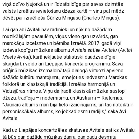
viņš dzīvo Ņujorkā un ir līdzatbildīgs par savas dzimtās
valsts Izraēlas ievietošanu džeza kartē – viņu pat mēdz
dēvēt par izraēliešu Čārlzu Mingusu (Charles Mingus).
Lai gan abi Avitali nav radinieki un nāk no dažādām
muzikālajām pasaulēm, viņus vieno gan uzvārds, gan
marokāņu izcelsme un bērnība Izraēlā. 2017. gadā viņi
izdeva kopīgu mūzikas albumu
Avitals satiek Avitalu
(
Avital
Meets Avital
), kurā iekļautie stilistiski daudzveidīgie
skaņdarbi veido arī Liepājas koncerta programmu. Savā
oriģinālmūzikas izsmalcinātajā dialogā virtuozi apvieno
dažādo kultūru mantojumu, smeļoties iedvesmu Marokas
folklorā un klasiskajā tradīcijā, Izraēlas harmonijā un
Vidusjūras ritmos. Viņu daiļradē klasiskā mūzika sastop
džezu, tradīcija – modernismu, un Austrumi – Rietumus.
"Jaunais albums man bija liels izaicinājums, un tas noteikti ir
personiskākais albums, ko jebkad esmu radījis," saka Avi
Avitals.
Kad uz Liepājas koncertzāles skatuves Avitals satiks Avitalu,
tā būs gan dažādu mūzikas žanru, gan gadu desmitu