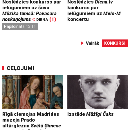
Noslēdzies konkurss par
Noslēdzies
Diena.lv
ielūgumiem uz šovu
konkurss par
Mūzika tumsā: Pavasara
ielūgumiem uz
Melo-M
noskaņojums
(1)
koncertu
©
DIENA
Papildināts 13:11
Vairāk
KONKURSI
CEĻOJUMI
Rīgā ciemojas Madrides
Izstāde
Mūžīgi Čaks
muzeja Prado
altārglezna
Svētā Ģimene