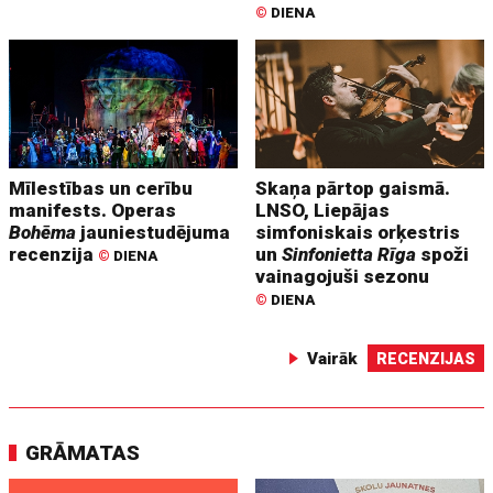
©
DIENA
Mīlestības un cerību
Skaņa pārtop gaismā.
manifests. Operas
LNSO, Liepājas
Bohēma
jauniestudējuma
simfoniskais orķestris
recenzija
un
Sinfonietta Rīga
spoži
©
DIENA
vainagojuši sezonu
©
DIENA
Vairāk
RECENZIJAS
GRĀMATAS