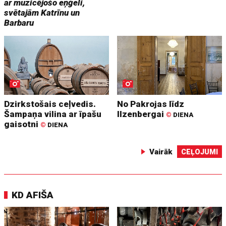
ar muzicējošo eņģeli,
svētajām Katrīnu un
Barbaru
Dzirkstošais ceļvedis.
No Pakrojas līdz
Šampaņa vilina ar īpašu
Ilzenbergai
©
DIENA
gaisotni
©
DIENA
Vairāk
CEĻOJUMI
KD AFIŠA