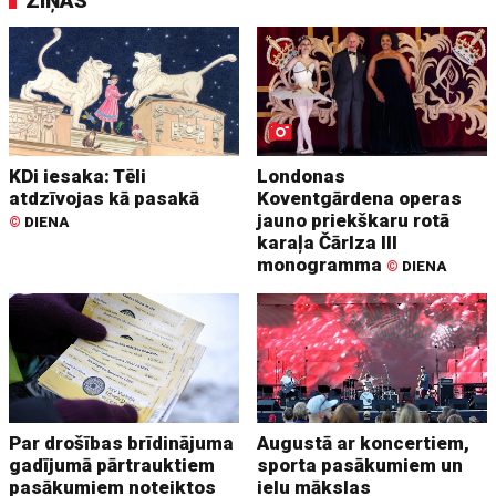
ZIŅAS
KDi iesaka: Tēli
Londonas
atdzīvojas kā pasakā
Koventgārdena operas
jauno priekškaru rotā
©
DIENA
karaļa Čārlza III
monogramma
©
DIENA
Par drošības brīdinājuma
Augustā ar koncertiem,
gadījumā pārtrauktiem
sporta pasākumiem un
pasākumiem noteiktos
ielu mākslas