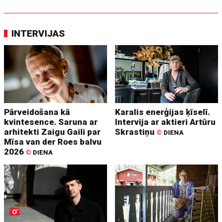
INTERVIJAS
Pārveidošana kā
Karalis enerģijas ķīselī.
kvintesence. Saruna ar
Intervija ar aktieri Artūru
arhitekti Zaigu Gaili par
Skrastiņu
©
DIENA
Mīsa van der Roes balvu
2026
©
DIENA