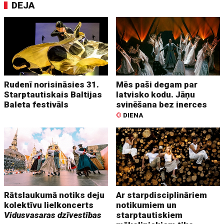
DEJA
Rudenī norisināsies 31.
Mēs paši degam par
Starptautiskais Baltijas
latvisko kodu. Jāņu
Baleta festivāls
svinēšana bez inerces
©
DIENA
Rātslaukumā notiks deju
Ar starpdisciplināriem
kolektīvu lielkoncerts
notikumiem un
Vidusvasaras dzīvestības
starptautiskiem