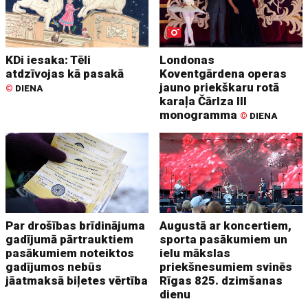
KDi iesaka: Tēli
Londonas
atdzīvojas kā pasakā
Koventgārdena operas
jauno priekškaru rotā
©
DIENA
karaļa Čārlza III
monogramma
©
DIENA
Par drošības brīdinājuma
Augustā ar koncertiem,
gadījumā pārtrauktiem
sporta pasākumiem un
pasākumiem noteiktos
ielu mākslas
gadījumos nebūs
priekšnesumiem svinēs
jāatmaksā biļetes vērtība
Rīgas 825. dzimšanas
dienu