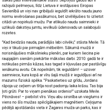
sākas paši interesantākie stāsti. Septiņus gadus abi ir
ražojuši pelmeņus, līdz Lietuva ir iestājusies Eiropas
Savienībā un viņi nav gribējuši ieguldīt iekrāto naudu jauno
normu ievērošanas pasākumos, bet izvēlējušies to izlietot
citādi un nopirkuši muižu. Par atlikušo naudu saimnieki ir
uzlikuši dakstiņu jumtu, ievilkuši ūdensvadu un salabojuši
rozetes.
"Kad beidzās nauda, parādījās labi cilvēki," stāsta Meile. Tā
viņi ir tikuši pie pirmajām mēbelēm. Sākumā muižā ir
norisinājušies mākslinieku plenēri, par kuriem liecina pie
raupjajām sienām piekārtie mākslas darbi. 2010. gadā te ir
notikušas pirmās kāzas, kas tagad ir kļuvušas par pastāvīgu
ienākumu avotu. Cik nopelnām, tik ieguldām! – uzsver
saimniece, kura kopā ar vīru šajā muižā ir ieguldījusi arī ne
mazums fiziskā spēka. "Paskatieties uz grīdu, Jordans
rāpoja uz ceļiem un tīrīja nost padomju laika krāsu. Tas bija
ļoti grūti. Par to viņam pienākas ordenis!" uzskata Meile.
Pēcnāves! – piebilst vīrs. Viņu abu sirsnība un vieglums ir
viens no šīs muižas spēcīgākajiem magnētiem. Ceļojuma
pēdējā apstāšanās vieta ir Žagares muiža un parks, kas ir