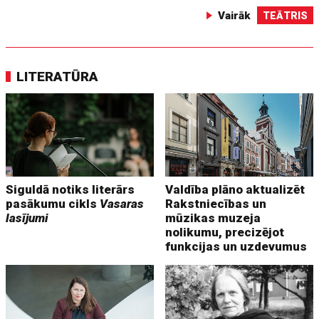
Vairāk
TEĀTRIS
LITERATŪRA
Siguldā notiks literārs
Valdība plāno aktualizēt
pasākumu cikls
Vasaras
Rakstniecības un
lasījumi
mūzikas muzeja
nolikumu, precizējot
funkcijas un uzdevumus