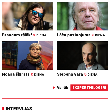
Braucam tālāk!
Lāča paziņojums
©
DIENA
©
DIENA
Noasa šķirsts
Slepena vara
©
DIENA
©
DIENA
Vairāk
EKSPERTI/BLOGERI
INTERVIJAS