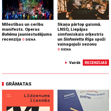
Mīlestības un cerību
Skaņa pārtop gaismā.
manifests. Operas
LNSO, Liepājas
Bohēma
jauniestudējuma
simfoniskais orķestris
recenzija
un
Sinfonietta Rīga
spoži
©
DIENA
vainagojuši sezonu
©
DIENA
Vairāk
RECENZIJAS
GRĀMATAS