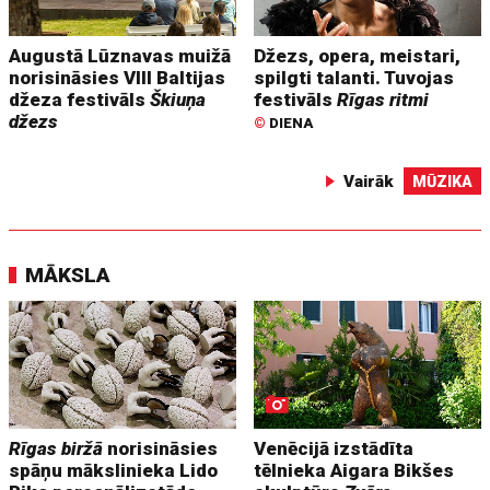
Augustā Lūznavas muižā
Džezs, opera, meistari,
norisināsies VIII Baltijas
spilgti talanti. Tuvojas
džeza festivāls
Škiuņa
festivāls
Rīgas ritmi
džezs
©
DIENA
Vairāk
MŪZIKA
MĀKSLA
Rīgas biržā
norisināsies
Venēcijā izstādīta
spāņu mākslinieka Lido
tēlnieka Aigara Bikšes