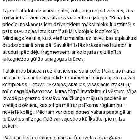
Tajos ir attēloti dzīvnieki, putni, koki, augi un pat vilciens, kura
mašīnists ir vienīgais cilvēks visā attēlu galerijā. "Runā, ka
priecīgi noskaņotajiem dzīvniekiem mākslinieks ir uzzīmējis
pats savu sejas izteiksmi," atklāj vietējais iedzīvotājs
Mindaugs Veļulis, kurš vērš uzmanību uz lauvu, kas atplaukusi
daudzzobainā smaidā. Savukārt īstās krāsas restauratori ir
atraduši pēc dēļu fragmentiem, ar ko bijušas aizlāpītas
laikagriežos gūtās sinagogas brūces.
Tālāk mēs braucam uz klasicisma stilā celto Pakrojas muižu
un parku, kas ir lielākais līdz mūsdienām saglabājies muižas
komplekss Lietuvā. "Skatījos, skatījos, visas acis izskatīju,"
mūs sagaida baronese, kuras tērpā ir atdzimusi vēsture. Viņa
izvadā pa grezno divstāvu muižkunga māju un pacienā ar
vietējo dzērienu, kas sit pa mēli ar patīkamu rūgtumiņu, –
novērtē kolēģi. Pēc tam var droši doties vakara pastaigā un
ielūkoties nīlzirga rīklē vai sajusties kā Īkstītei pie milzu
puķēm.
Patlaban šeit norisinās gaismas festivāls
Lielās Ķīnas