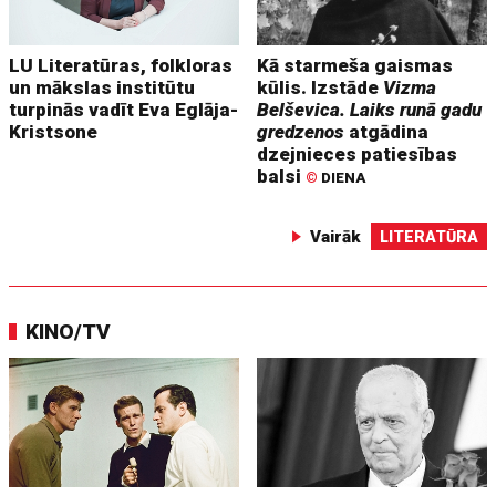
LU Literatūras, folkloras
Kā starmeša gaismas
un mākslas institūtu
kūlis. Izstāde
Vizma
turpinās vadīt Eva Eglāja-
Belševica. Laiks runā gadu
Kristsone
gredzenos
atgādina
dzejnieces patiesības
balsi
©
DIENA
Vairāk
LITERATŪRA
KINO/TV