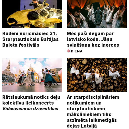
Rudenī norisināsies 31.
Mēs paši degam par
Starptautiskais Baltijas
latvisko kodu. Jāņu
Baleta festivāls
svinēšana bez inerces
©
DIENA
Rātslaukumā notiks deju
Ar starpdisciplināriem
kolektīvu lielkoncerts
notikumiem un
Vidusvasaras dzīvestības
starptautiskiem
māksliniekiem tiks
atzīmēta laikmetīgās
dejas Latvijā