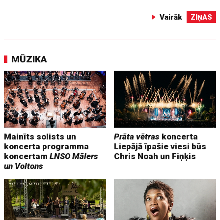
Vairāk
ZIŅAS
MŪZIKA
Mainīts solists un
Prāta vētras
koncerta
koncerta programma
Liepājā īpašie viesi būs
koncertam
LNSO Mālers
Chris Noah un Fiņķis
un Voltons