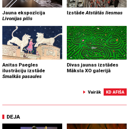
Jauna ekspozīcija
Izstāde
Atstātās liesmas
Livonijas pilis
Anitas Paegles
Divas jaunas izstādes
ilustrāciju izstāde
Māksla XO galerijā
Smalkās pasaules
Vairāk
KD AFIŠA
DEJA