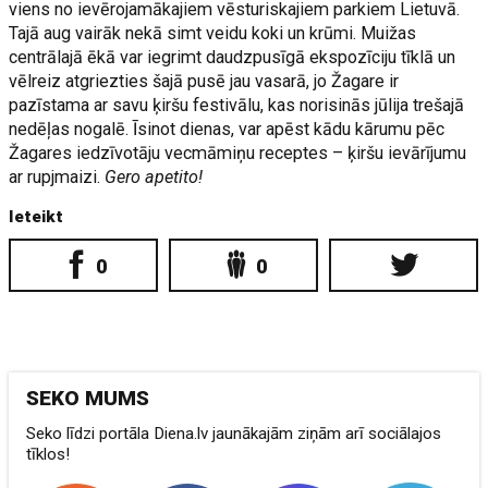
viens no ievērojamākajiem vēsturiskajiem parkiem Lietuvā.
Tajā aug vairāk nekā simt veidu koki un krūmi. Muižas
centrālajā ēkā var iegrimt daudzpusīgā ekspozīciju tīklā un
vēlreiz atgriezties šajā pusē jau vasarā, jo Žagare ir
pazīstama ar savu ķiršu festivālu, kas norisinās jūlija trešajā
nedēļas nogalē. Īsinot dienas, var apēst kādu kārumu pēc
Žagares iedzīvotāju vecmāmiņu receptes – ķiršu ievārījumu
ar rupjmaizi.
Gero apetito!
Ieteikt
0
0
SEKO MUMS
Seko līdzi portāla Diena.lv jaunākajām ziņām arī sociālajos
tīklos!