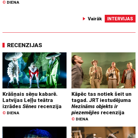
©
DIENA
Vairāk
INTERVIJAS
RECENZIJAS
Krāšņais sēņu kabarē.
Kāpēc tas notiek šeit un
Latvijas Leļļu teātra
tagad. JRT iestudējuma
izrādes
Sēnes
recenzija
Nezināms objekts ir
piezemējies
recenzija
©
DIENA
©
DIENA