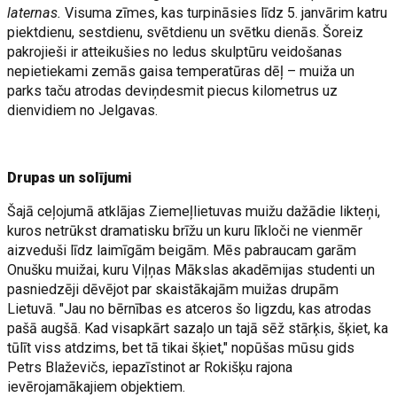
laternas.
Visuma zīmes, kas turpināsies līdz 5. janvārim katru
piektdienu, sestdienu, svētdienu un svētku dienās. Šoreiz
pakrojieši ir atteikušies no ledus skulptūru veidošanas
nepietiekami zemās gaisa temperatūras dēļ – muiža un
parks taču atrodas deviņdesmit piecus kilometrus uz
dienvidiem no Jelgavas.
Drupas un solījumi
Šajā ceļojumā atklājas Ziemeļlietuvas muižu dažādie likteņi,
kuros netrūkst dramatisku brīžu un kuru līkloči ne vienmēr
aizveduši līdz laimīgām beigām. Mēs pabraucam garām
Onušku muižai, kuru Viļņas Mākslas akadēmijas studenti un
pasniedzēji dēvējot par skaistākajām muižas drupām
Lietuvā. "Jau no bērnības es atceros šo ligzdu, kas atrodas
pašā augšā. Kad visapkārt sazaļo un tajā sēž stārķis, šķiet, ka
tūlīt viss atdzims, bet tā tikai šķiet," nopūšas mūsu gids
Petrs Blaževičs, iepazīstinot ar Rokišķu rajona
ievērojamākajiem objektiem.