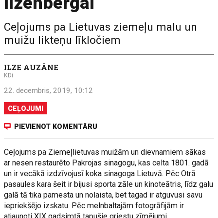
Ilzenbergai
Ceļojums pa Lietuvas ziemeļu malu un
muižu likteņu līkločiem
ILZE AUZĀNE
KDi
22. decembris, 2019, 10:12
CEĻOJUMI
PIEVIENOT KOMENTĀRU
Ceļojums pa Ziemeļlietuvas muižām un dievnamiem sākas
ar nesen restaurēto Pakrojas sinagogu, kas celta 1801. gadā
un ir vecākā izdzīvojusī koka sinagoga Lietuvā. Pēc Otrā
pasaules kara šeit ir bijusi sporta zāle un kinoteātris, līdz galu
galā tā tika pamesta un nolaista, bet tagad ir atguvusi savu
iepriekšējo izskatu. Pēc melnbaltajām fotogrāfijām ir
atjaunoti XIX gadsimtā tapušie griestu zīmējumi.