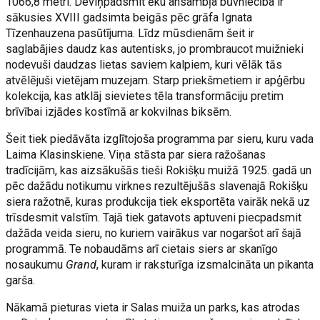
1066,8 metri. Deviņpadsmit ēku ansambļa būvniecība ir
sākusies XVIII gadsimta beigās pēc grāfa Ignata
Tīzenhauzena pasūtījuma. Līdz mūsdienām šeit ir
saglabājies daudz kas autentisks, jo prombraucot muižnieki
nodevuši daudzas lietas saviem kalpiem, kuri vēlāk tās
atvēlējuši vietējam muzejam. Starp priekšmetiem ir apģērbu
kolekcija, kas atklāj sievietes tēla transformāciju pretim
brīvībai izjādes kostīmā ar kokvilnas biksēm.
Šeit tiek piedāvāta izglītojoša programma par sieru, kuru vada
Laima Klasinskiene. Viņa stāsta par siera ražošanas
tradīcijām, kas aizsākušās tieši Rokišķu muižā 1925. gadā un
pēc dažādu notikumu virknes rezultējušās slavenajā Rokišķu
siera ražotnē, kuras produkcija tiek eksportēta vairāk nekā uz
trīsdesmit valstīm. Tajā tiek gatavots aptuveni piecpadsmit
dažāda veida sieru, no kuriem vairākus var nogaršot arī šajā
programmā. Te nobaudāms arī cietais siers ar skanīgo
nosaukumu
Grand
, kuram ir raksturīga izsmalcināta un pikanta
garša.
Nākamā pieturas vieta ir Salas muiža un parks, kas atrodas