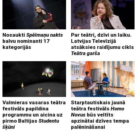
Nosaukti
Spēlmaņu nakts
Par teātri, dzīvi un laiku.
balvu nominanti 17
Latvijas Televīzijā
kategorijās
atsāksies raidījumu cikls
Teātra garša
Valmieras vasaras teātra
Starptautiskais jaunā
festivāls papildina
teātra festivāls
Homo
programmu un aicina uz
Novus
būs veltīts
pirmo Baltijas
Studentu
apzinātai dzīves tempa
šķūni
palēnināšanai