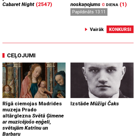
Cabaret Night
(2547)
noskaņojums
(1)
©
DIENA
Papildināts 13:11
Vairāk
KONKURSI
CEĻOJUMI
Rīgā ciemojas Madrides
Izstāde
Mūžīgi Čaks
muzeja Prado
altārglezna
Svētā Ģimene
ar muzicējošo eņģeli,
svētajām Katrīnu un
Barbaru