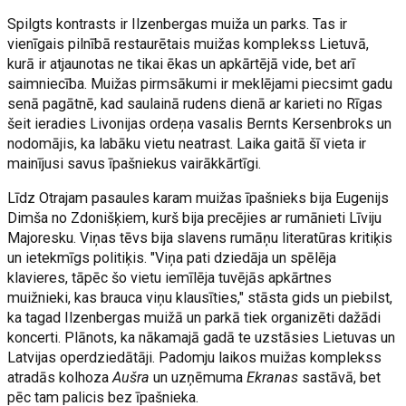
Spilgts kontrasts ir Ilzenbergas muiža un parks. Tas ir
vienīgais pilnībā restaurētais muižas komplekss Lietuvā,
kurā ir atjaunotas ne tikai ēkas un apkārtējā vide, bet arī
saimniecība. Muižas pirmsākumi ir meklējami piecsimt gadu
senā pagātnē, kad saulainā rudens dienā ar karieti no Rīgas
šeit ieradies Livonijas ordeņa vasalis Bernts Kersenbroks un
nodomājis, ka labāku vietu neatrast. Laika gaitā šī vieta ir
mainījusi savus īpašniekus vairākkārtīgi.
Līdz Otrajam pasaules karam muižas īpašnieks bija Eugenijs
Dimša no Zdonišķiem, kurš bija precējies ar rumānieti Līviju
Majoresku. Viņas tēvs bija slavens rumāņu literatūras kritiķis
un ietekmīgs politiķis. "Viņa pati dziedāja un spēlēja
klavieres, tāpēc šo vietu iemīlēja tuvējās apkārtnes
muižnieki, kas brauca viņu klausīties," stāsta gids un piebilst,
ka tagad Ilzenbergas muižā un parkā tiek organizēti dažādi
koncerti. Plānots, ka nākamajā gadā te uzstāsies Lietuvas un
Latvijas operdziedātāji. Padomju laikos muižas komplekss
atradās kolhoza
Aušra
un uzņēmuma
Ekranas
sastāvā, bet
pēc tam palicis bez īpašnieka.