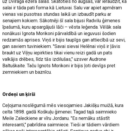
uz Dviraģa ezera salas. Skatoties no augšas, var ieraudzīt, ka
salai ir tāda pati forma kā Lietuvai. Salu var apiet apmēram
vienas vai pusotras stundas laikā un izbaudīt parku ar
senajiem kokiem. Sākotnēji šī sala bijusi Radvilu ģimenes
īpašumā, kuru apsargājuši lāči – vēsta leģenda. Vēlāk sala
nonākusi Ignota Morikoni pārvaldībā un ieguvusi šodien
redzamās aprises. Viņš ir bijis taupīgs gan attiecībā uz sevi,
gan saviem tuviniekiem. "Savai sievai Helēnai viņš ir ļāvis
braukt uz Viļņu iepirkties tikai vienu reizi gadā un pats
valkājis drēbes, līdz tās izdilušas," uzsver Audrone
Baltuškaite. Taču Ignots Morikoni ir bijis ļoti devīgs pret
zemniekiem un baznīcu.
Ordeņi un ķirši
Ceļojuma noslēgumā mēs viesojamies Jakišķu muižā, kura
celta 1898. gadā Koškuļu ģimenei. Tagad tajā saimnieko
Meile Zaleckiene ar vīru Jordanu. "Es nemāku stāstīt
interesanti," pabrīdina saimniece. Tieši ar tādiem vārdiem