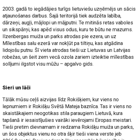
2003. gadā to iegādājies turīgs lietuviešu uzņēmējs un sācis
atjaunošanas darbus. Šajā teritorijā tiek audzēta labība,
dārzeņi, augļi, mājlopi un mājputni. Te mitinās retas vaboles
un sikspārņi, kas apēd visus odus, kuru te būtu ne mazums.
Ilzenbergas muiža un parks atrodas pie ezera, un uz
Mīlestības salu ezerā var nokļūt pa tiltiņu, kas atgādina
lidojošu putnu. Šī vieta atrodas tieši uz Lietuvas un Latvijas
robežas, un šeit zem vecā ozola zariem izteiktie mīlestības
solījumi ilgstot visu mūžu – apgalvo gids.
Sieri un lāči
Tālāk mūsu ceļš aizvijas līdz Rokišķiem, kur viens no
lepnumiem ir Rokišķu Svētā Mateja baznīca. Tas ir viens no
skaistākajiem neogotikas stila paraugiem Lietuvā, kura
tapšanā ir iesaistījušies vairāki ievērojami Eiropas meistari.
Tieši pretim dievnamam ir redzama Rokišķu muiža un parks,
un šos objektus vienu no otra šķir tieši viena verste jeb