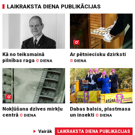
LAIKRAKSTA DIENA PUBLIKĀCIJAS
Kā no teiksmainā
Ar pētniecisku dzirksti
pilnības raga
©
DIENA
©
DIENA
Nokļūšana dzīves mirkļu
Dabas balsis, plastmasa
centrā
un insekti
©
DIENA
©
DIENA
Vairāk
LAIKRAKSTA DIENA PUBLIKĀCIJAS