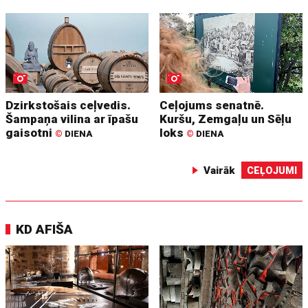
Dzirkstošais ceļvedis.
Ceļojums senatnē.
Šampaņa vilina ar īpašu
Kuršu, Zemgaļu un Sēļu
gaisotni
loks
©
DIENA
©
DIENA
Vairāk
CEĻOJUMI
KD AFIŠA