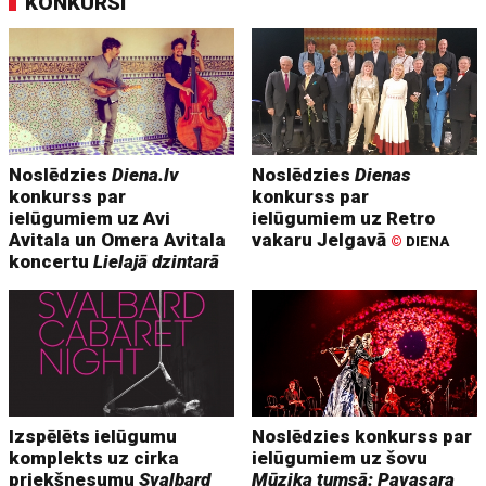
KONKURSI
Noslēdzies
Diena.lv
Noslēdzies
Dienas
konkurss par
konkurss par
ielūgumiem uz Avi
ielūgumiem uz Retro
Avitala un Omera Avitala
vakaru Jelgavā
©
DIENA
koncertu
Lielajā dzintarā
Izspēlēts ielūgumu
Noslēdzies konkurss par
komplekts uz cirka
ielūgumiem uz šovu
priekšnesumu
Svalbard
Mūzika tumsā: Pavasara