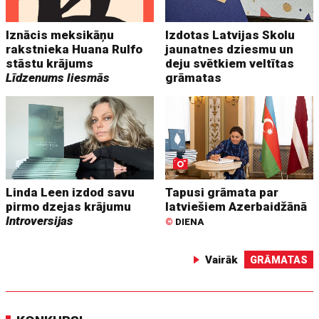
Iznācis meksikāņu
Izdotas Latvijas Skolu
rakstnieka Huana Rulfo
jaunatnes dziesmu un
stāstu krājums
deju svētkiem veltītas
Līdzenums liesmās
grāmatas
Linda Leen izdod savu
Tapusi grāmata par
pirmo dzejas krājumu
latviešiem Azerbaidžānā
Introversijas
©
DIENA
Vairāk
GRĀMATAS