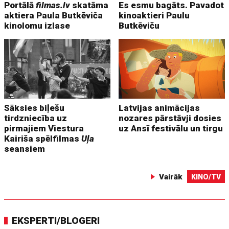
Portālā
filmas.lv
skatāma
Es esmu bagāts. Pavadot
aktiera Paula Butkēviča
kinoaktieri Paulu
kinolomu izlase
Butkēviču
Sāksies biļešu
Latvijas animācijas
tirdzniecība uz
nozares pārstāvji dosies
pirmajiem Viestura
uz Ansī festivālu un tirgu
Kairiša spēlfilmas
Uļa
seansiem
Vairāk
KINO/TV
EKSPERTI/BLOGERI