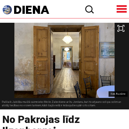
Ilze Auzāne
Pašlaik Jakišķu muižā saimnieko Meile Zaleckiene ar īru Jordanu, kuri to atjauno soli pa solim un
atstāj liecības no visiem laikiem, kādi šajā vietā ir krāsojušies pāri cits citam.
No Pakrojas līdz