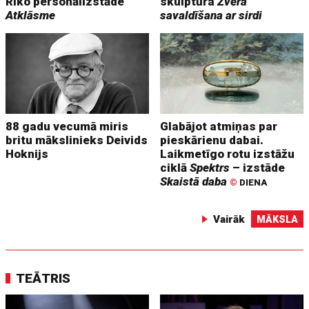
Riko personālizstāde
skulptūra
Zvēra
Atklāsme
savaldīšana ar sirdi
88 gadu vecumā miris
Glabājot atmiņas par
britu mākslinieks Deivids
pieskārienu dabai.
Hoknijs
Laikmetīgo rotu izstāžu
ciklā
Spektrs
– izstāde
Skaistā daba
©
DIENA
Vairāk
MĀKSLA
TEĀTRIS