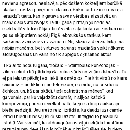
neviens agresoru neslavēja, pēc dažiem kokteiļiem barčikā
skatam mēdza pavērties cita aina. Sākot ar to ziemu, varēja
ieraudzīt tautu, kas ir gatava savas vērtības aizstāvēt, un
manās acīs atdzīvojās 1940. gada pirmsjāņu nedēļas
melnbaltās fotogrāfijas, kurās cita daļa tautas ar ziediem un
gaisa skūpstiem noklāj Rīgā iebraukušos tankus, kam
sarkanas zvaigznes uz sāniem. Nē, skaidrā dienas laikā tas
nebija manāms, bet virtuves sarunas mudināja veikt nākamo
atdraugošanas un vairs ne tik sāpīgos šķiršanās aktus.
It kā ar to nebūtu gana, trešais – Stambulas konvencijas –
vilnis nokrita kā pārlidojoša putna sūds no zilām debesīm. Tu
ej pa ielu un pēkšņi esi iekūlies mēslos. Tie krīt virsū no katra
cauruma – no tīkliem, no televizora, no radio, no pusdienu
ēdnīcas, un, kā par skādi, tieši patriotisma mēnesī, kad
galvenais, par ko vajadzētu domāt, ir siļķes kažokā
kompozīcija, pareizi ievelkot baltā krējuma līniju sarkanajā
biešu sedziņā. Jau trešo reizi izrādās, ka daudzi uzticamie
ieroču biedri ir nēsājuši čūsku azotē un tagad to palaiduši
istabā. Var secināt, ka atdraugošanas viļņi nekādu taustāmu
rezultātu nav devuši un laimīgākie ir izrādījušies tie, kuriem