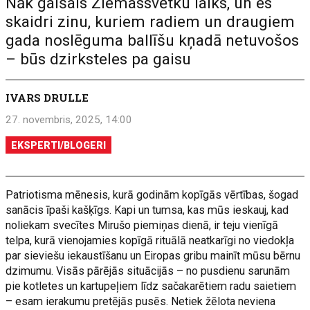
Nāk gaišais Ziemassvētku laiks, un es
skaidri zinu, kuriem radiem un draugiem
gada noslēguma ballīšu kņadā netuvošos
– būs dzirksteles pa gaisu
IVARS DRULLE
27. novembris, 2025, 14:00
EKSPERTI/BLOGERI
Patriotisma mēnesis, kurā godinām kopīgās vērtības, šogad
sanācis īpaši kašķīgs. Kapi un tumsa, kas mūs ieskauj, kad
noliekam svecītes Mirušo piemiņas dienā, ir teju vienīgā
telpa, kurā vienojamies kopīgā rituālā neatkarīgi no viedokļa
par sieviešu iekaustīšanu un Eiropas gribu mainīt mūsu bērnu
dzimumu. Visās pārējās situācijās – no pusdienu sarunām
pie kotletes un kartupeļiem līdz sačakarētiem radu saietiem
– esam ierakumu pretējās pusēs. Netiek žēlota neviena