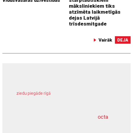
Vidusvasaras dzīvestības
starptautiskiem
māksliniekiem tiks
atzīmēta laikmetīgās
dejas Latvijā
trīsdesmitgade
Vairāk
DEJA
ziedu piegāde rīgā
meliorācijas darbi
octa
dziļurbums