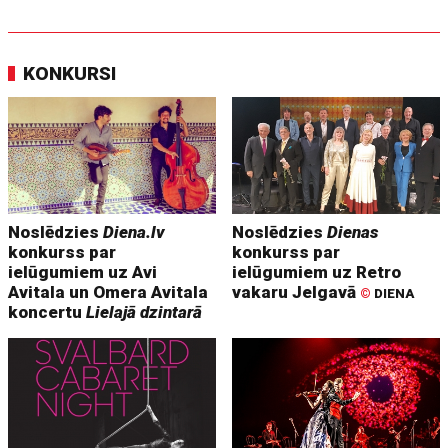
KONKURSI
Noslēdzies
Diena.lv
Noslēdzies
Dienas
konkurss par
konkurss par
ielūgumiem uz Avi
ielūgumiem uz Retro
Avitala un Omera Avitala
vakaru Jelgavā
©
DIENA
koncertu
Lielajā dzintarā