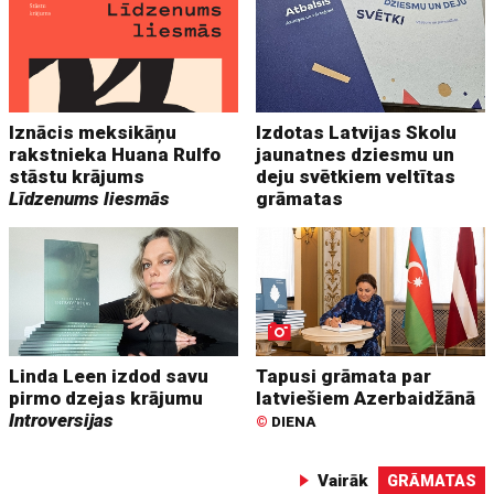
Iznācis meksikāņu
Izdotas Latvijas Skolu
rakstnieka Huana Rulfo
jaunatnes dziesmu un
stāstu krājums
deju svētkiem veltītas
Līdzenums liesmās
grāmatas
Linda Leen izdod savu
Tapusi grāmata par
pirmo dzejas krājumu
latviešiem Azerbaidžānā
Introversijas
©
DIENA
Vairāk
GRĀMATAS