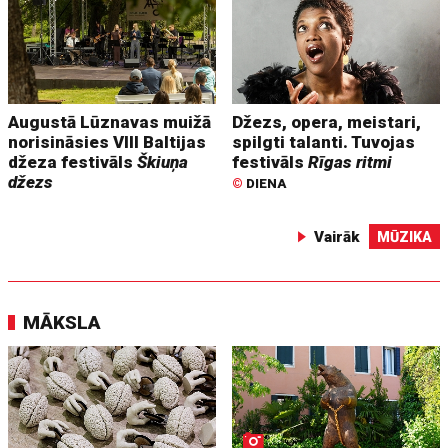
Augustā Lūznavas muižā
Džezs, opera, meistari,
norisināsies VIII Baltijas
spilgti talanti. Tuvojas
džeza festivāls
Škiuņa
festivāls
Rīgas ritmi
džezs
©
DIENA
Vairāk
MŪZIKA
MĀKSLA