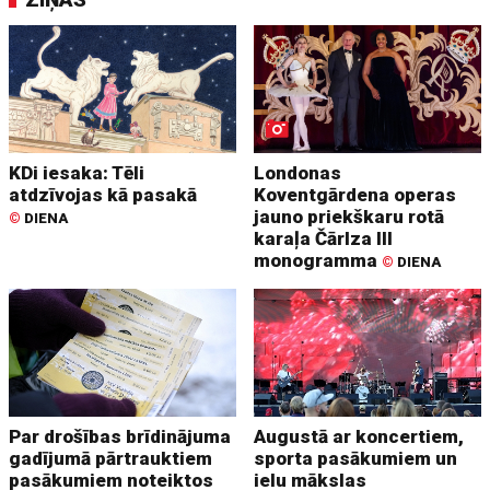
KDi iesaka: Tēli
Londonas
atdzīvojas kā pasakā
Koventgārdena operas
jauno priekškaru rotā
©
DIENA
karaļa Čārlza III
monogramma
©
DIENA
Par drošības brīdinājuma
Augustā ar koncertiem,
gadījumā pārtrauktiem
sporta pasākumiem un
pasākumiem noteiktos
ielu mākslas