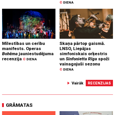
©
DIENA
Mīlestības un cerību
Skaņa pārtop gaismā.
manifests. Operas
LNSO, Liepājas
Bohēma
jauniestudējuma
simfoniskais orķestris
recenzija
un
Sinfonietta Rīga
spoži
©
DIENA
vainagojuši sezonu
©
DIENA
Vairāk
RECENZIJAS
GRĀMATAS