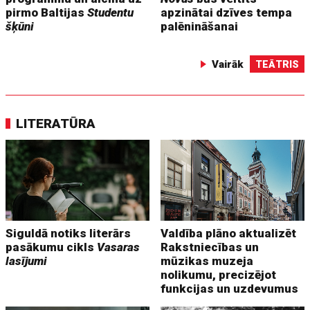
pirmo Baltijas
Studentu
apzinātai dzīves tempa
šķūni
palēnināšanai
Vairāk
TEĀTRIS
LITERATŪRA
Siguldā notiks literārs
Valdība plāno aktualizēt
pasākumu cikls
Vasaras
Rakstniecības un
lasījumi
mūzikas muzeja
nolikumu, precizējot
funkcijas un uzdevumus