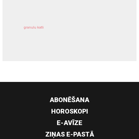
kravu apdrošināšana
granulu katli
siltumsūknis
ABONĒŠANA
HOROSKOPI
E-AVĪZE
ZIŅAS E-PASTĀ