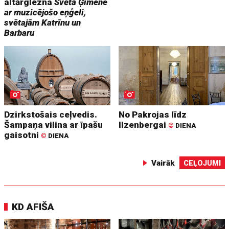
altārglezna
Svētā Ģimene
ar muzicējošo eņģeli,
svētajām Katrīnu un
Barbaru
Dzirkstošais ceļvedis.
No Pakrojas līdz
Šampaņa vilina ar īpašu
Ilzenbergai
©
DIENA
gaisotni
©
DIENA
Vairāk
CEĻOJUMI
KD AFIŠA