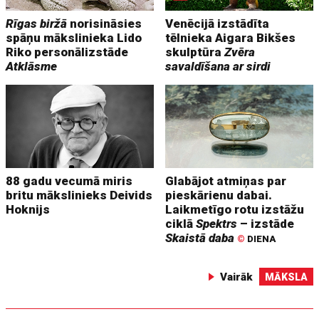
Rīgas biržā
norisināsies
Venēcijā izstādīta
spāņu mākslinieka Lido
tēlnieka Aigara Bikšes
Riko personālizstāde
skulptūra
Zvēra
Atklāsme
savaldīšana ar sirdi
88 gadu vecumā miris
Glabājot atmiņas par
britu mākslinieks Deivids
pieskārienu dabai.
Hoknijs
Laikmetīgo rotu izstāžu
ciklā
Spektrs
– izstāde
Skaistā daba
©
DIENA
Vairāk
MĀKSLA