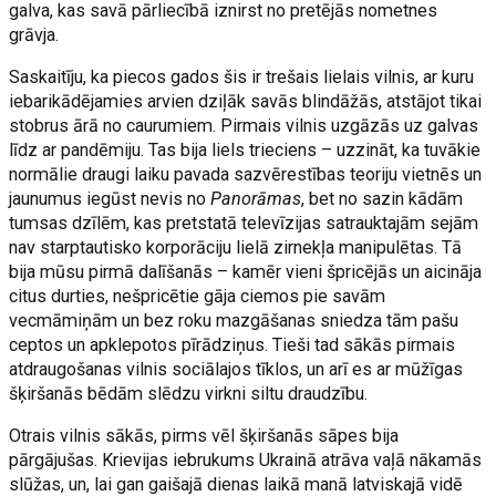
galva, kas savā pārliecībā iznirst no pretējās nometnes
grāvja.
Saskaitīju, ka piecos gados šis ir trešais lielais vilnis, ar kuru
iebarikādējamies arvien dziļāk savās blindāžās, atstājot tikai
stobrus ārā no caurumiem. Pirmais vilnis uzgāzās uz galvas
līdz ar pandēmiju. Tas bija liels trieciens – uzzināt, ka tuvākie
normālie draugi laiku pavada sazvērestības teoriju vietnēs un
jaunumus iegūst nevis no
Panorāmas
, bet no sazin kādām
tumsas dzīlēm, kas pretstatā televīzijas satrauktajām sejām
nav starptautisko korporāciju lielā zirnekļa manipulētas. Tā
bija mūsu pirmā dalīšanās – kamēr vieni špricējās un aicināja
citus durties, nešpricētie gāja ciemos pie savām
vecmāmiņām un bez roku mazgāšanas sniedza tām pašu
ceptos un apklepotos pīrādziņus. Tieši tad sākās pirmais
atdraugošanas vilnis sociālajos tīklos, un arī es ar mūžīgas
šķiršanās bēdām slēdzu virkni siltu draudzību.
Otrais vilnis sākās, pirms vēl šķiršanās sāpes bija
pārgājušas. Krievijas iebrukums Ukrainā atrāva vaļā nākamās
slūžas, un, lai gan gaišajā dienas laikā manā latviskajā vidē