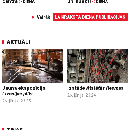
centrā
un insekti
©
DIENA
©
DIENA
Vairāk
LAIKRAKSTA DIENA PUBLIKĀCIJAS
AKTUĀLI
Jauna ekspozīcija
Izstāde
Atstātās liesmas
Livonijas pilis
26. jūnijs, 23:24
26. jūnijs, 23:35
ZIŅAS