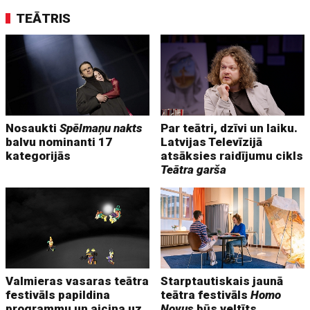
TEĀTRIS
Nosaukti
Spēlmaņu nakts
Par teātri, dzīvi un laiku.
balvu nominanti 17
Latvijas Televīzijā
kategorijās
atsāksies raidījumu cikls
Teātra garša
Valmieras vasaras teātra
Starptautiskais jaunā
festivāls papildina
teātra festivāls
Homo
programmu un aicina uz
Novus
būs veltīts