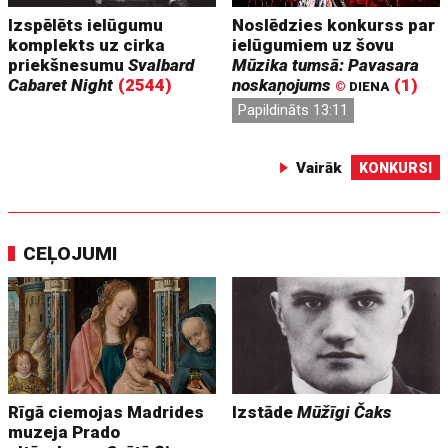
Izspēlēts ielūgumu
Noslēdzies konkurss par
komplekts uz cirka
ielūgumiem uz šovu
priekšnesumu
Svalbard
Mūzika tumsā: Pavasara
Cabaret Night
(2544)
noskaņojums
(1)
©
DIENA
Papildināts 13:11
Vairāk
KONKURSI
CEĻOJUMI
Rīgā ciemojas Madrides
Izstāde
Mūžīgi Čaks
muzeja Prado