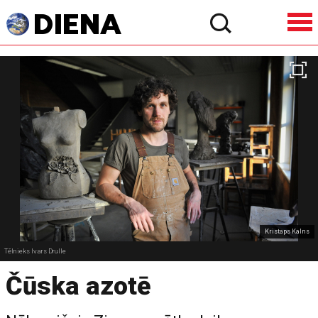
Kristaps Kalns
Tēlnieks Ivars Drulle
Čūska azotē