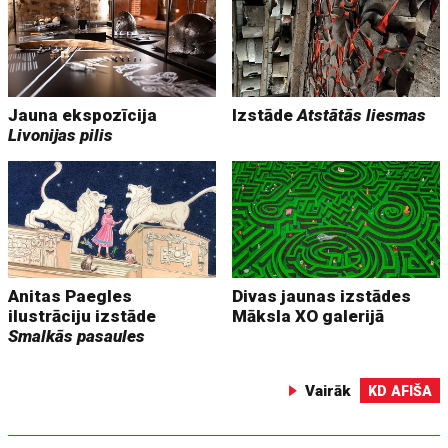
Jauna ekspozīcija
Izstāde
Atstātās liesmas
Livonijas pilis
Anitas Paegles
Divas jaunas izstādes
ilustrāciju izstāde
Māksla XO galerijā
Smalkās pasaules
Vairāk
KD AFIŠA