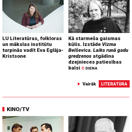
LU Literatūras, folkloras
Kā starmeša gaismas
un mākslas institūtu
kūlis. Izstāde
Vizma
turpinās vadīt Eva Eglāja-
Belševica. Laiks runā gadu
Kristsone
gredzenos
atgādina
dzejnieces patiesības
balsi
©
DIENA
Vairāk
LITERATŪRA
KINO/TV