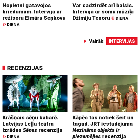
Nopietni gatavojos
Var sadzirdēt arī balsis.
briedumam. Intervija ar
Intervija ar somu mūziķi
režisoru Elmāru Seņkovu
Džimiju Tenoru
©
DIENA
©
DIENA
Vairāk
INTERVIJAS
RECENZIJAS
Krāšņais sēņu kabarē.
Kāpēc tas notiek šeit un
Latvijas Leļļu teātra
tagad. JRT iestudējuma
izrādes
Sēnes
recenzija
Nezināms objekts ir
piezemējies
recenzija
©
DIENA