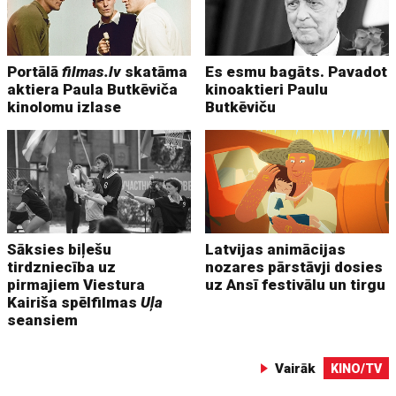
Portālā
filmas.lv
skatāma
Es esmu bagāts. Pavadot
aktiera Paula Butkēviča
kinoaktieri Paulu
kinolomu izlase
Butkēviču
Sāksies biļešu
Latvijas animācijas
tirdzniecība uz
nozares pārstāvji dosies
pirmajiem Viestura
uz Ansī festivālu un tirgu
Kairiša spēlfilmas
Uļa
seansiem
Vairāk
KINO/TV