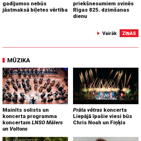
gadījumos nebūs
priekšnesumiem svinēs
jāatmaksā biļetes vērtība
Rīgas 825. dzimšanas
dienu
Vairāk
ZIŅAS
MŪZIKA
Mainīts solists un
Prāta vētras
koncerta
koncerta programma
Liepājā īpašie viesi būs
koncertam
LNSO Mālers
Chris Noah un Fiņķis
un Voltons