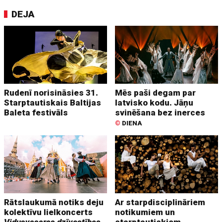
DEJA
Rudenī norisināsies 31.
Mēs paši degam par
Starptautiskais Baltijas
latvisko kodu. Jāņu
Baleta festivāls
svinēšana bez inerces
©
DIENA
Rātslaukumā notiks deju
Ar starpdisciplināriem
kolektīvu lielkoncerts
notikumiem un