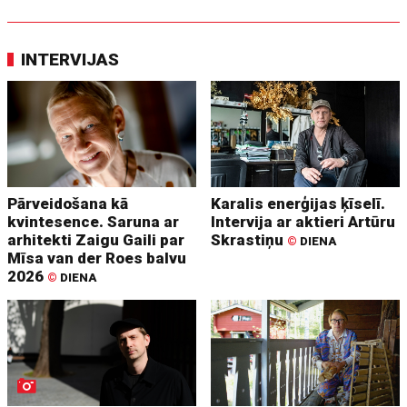
INTERVIJAS
Pārveidošana kā
Karalis enerģijas ķīselī.
kvintesence. Saruna ar
Intervija ar aktieri Artūru
arhitekti Zaigu Gaili par
Skrastiņu
©
DIENA
Mīsa van der Roes balvu
2026
©
DIENA