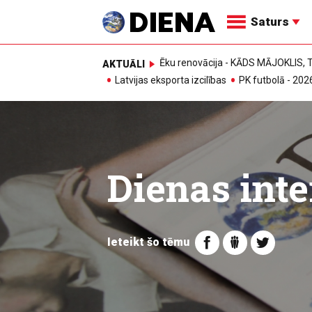
Saturs
Ēku renovācija - KĀDS MĀJOKLIS
AKTUĀLI
Latvijas eksporta izcilības
PK futbolā - 202
Dienas inte
Ieteikt šo tēmu