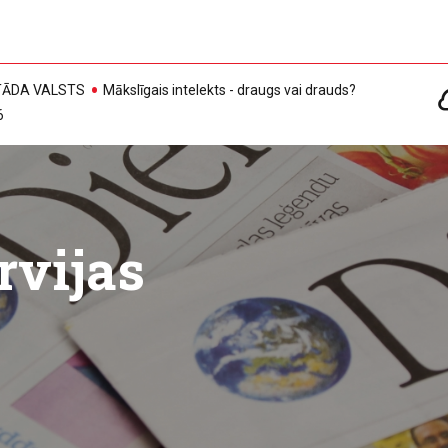
, TĀDA VALSTS
Mākslīgais intelekts - draugs vai drauds?
6
rvijas