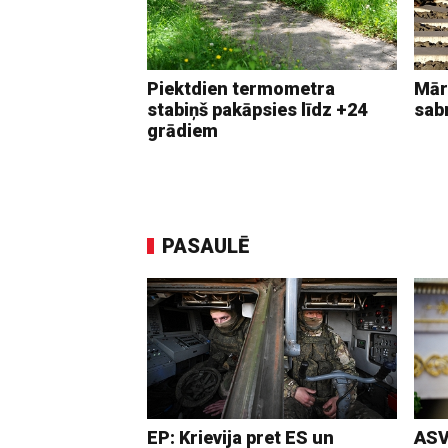
Piektdien termometra
Mār
stabiņš pakāpsies līdz +24
sab
grādiem
PASAULĒ
EP: Krievija pret ES un
ASV