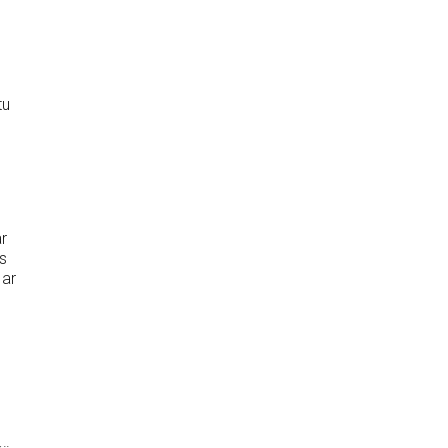
tu
r
s
 ar
o