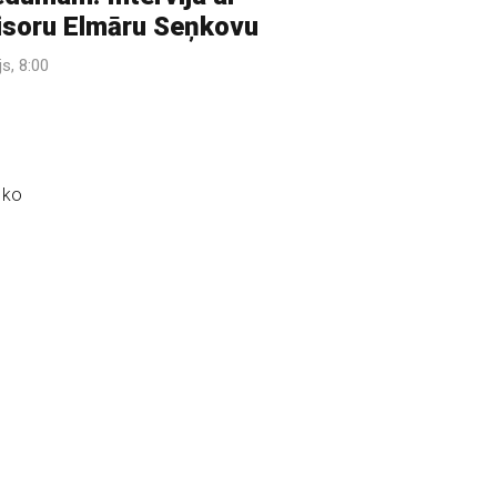
isoru Elmāru Seņkovu
ijs, 8:00
 ko