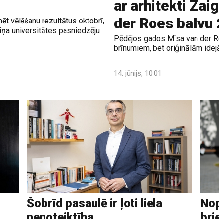
ar arhitekti Zai
der Roes balvu
mēt vēlēšanu rezultātus oktobrī,
ņa universitātes pasniedzēju
Pēdējos gados Mīsa van der Ro
brīnumiem, bet oriģinālām idej
14. jūnijs, 10:01
Šobrīd pasaulē ir ļoti liela
Nop
nenoteiktība
bri