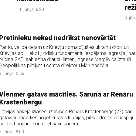
rež
11. jūnijs, 6:20
9. jūn
Pretinieku nekad nedrīkst nenovērtēt
Par to, vai pa ceļam uz Krieviju nomaldījušies ukraiņu droni un
Krievijas soļi, liekot juridisku fundamentu iespējamai agresijai, par
brīdina SAB, sabiezina draudu līmeni, Agnese Margēviča iztaujā
Ģeopolitikas pētījumu centra direktoru Māri Andžānu.
9. jūnijs, 5:55
Vienmēr gatavs mācīties. Saruna ar Renāru
Krastenbergu
Latvijas hokeja izlases uzbrucējs Renārs Krastenbergs (27) par
gatavību mācīties no jebkuras situācijas, pilnveidoties un iespēju
beidzot pašam kontrolēt savu karjeru.
6. jūnijs, 8:00