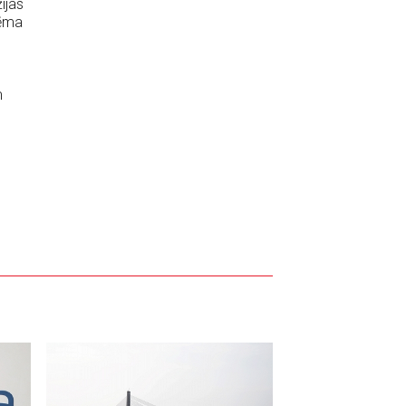
ijas
ņēma
m