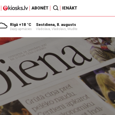
ABONĒT
IENĀKT
Rīgā +18 °C
Sestdiena, 8. augusts
Daļēji apmācies
Vladislava, Vladislavs, Mudīte