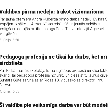
Valdības pirmā nedēļa: trūkst vizionārisma
Par jaunā premjera Andra Kulberga pirmo darba nedēļu, Evikas Si
iespējamo nākotni Aizsardzības ministrijā un jaunās valdības
iestigšanu detaļās polittehnologs Dans Titavs intervijā Agnesei
Margēvičai.
5. jūnijs, 6:20
Pedagoga profesija ne tikai kā darbs, bet arī
sirdslieta
Par to, kā mainās skolotāja loma izglītības procesā un kādi faktor
svarīgi, lai pedagoga profesijā noturētu un piesaistītu jaunus cilvē
Guntars Gūte sarunājas ar Rīgas 13. vidusskolas direktori Innu
Burovu.
4. jūnijs, 5:55
Šī valdība pie veiksmīga darba var būt model