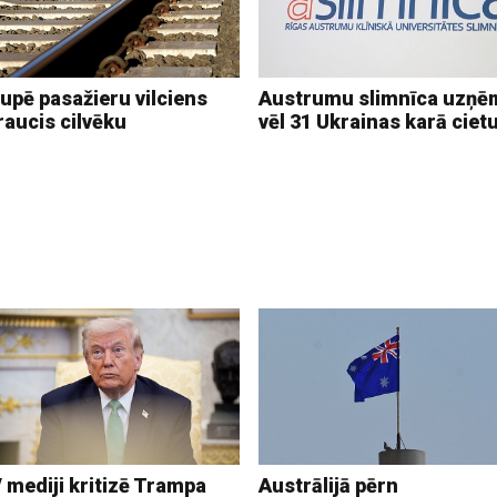
upē pasažieru vilciens
Austrumu slimnīca uzņē
raucis cilvēku
vēl 31 Ukrainas karā ciet
 mediji kritizē Trampa
Austrālijā pērn