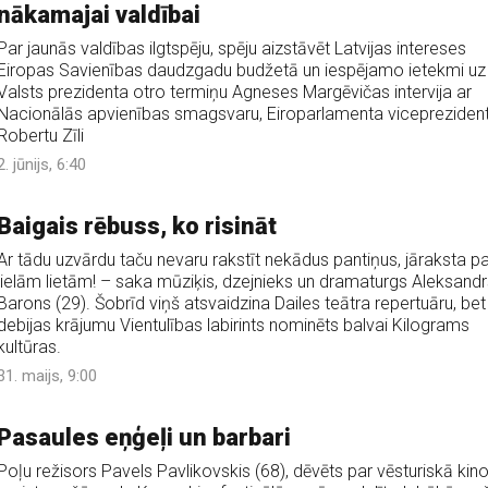
nākamajai valdībai
Par jaunās valdības ilgtspēju, spēju aizstāvēt Latvijas intereses
Eiropas Savienības daudzgadu budžetā un iespējamo ietekmi uz
Valsts prezidenta otro termiņu Agneses Margēvičas intervija ar
Nacionālās apvienības smagsvaru, Eiroparlamenta vicepreziden
Robertu Zīli
2. jūnijs, 6:40
Baigais rēbuss, ko risināt
Ar tādu uzvārdu taču nevaru rakstīt nekādus pantiņus, jāraksta pa
lielām lietām! – saka mūziķis, dzejnieks un dramaturgs Aleksandr
Barons (29). Šobrīd viņš atsvaidzina Dailes teātra repertuāru, bet
debijas krājumu Vientulības labirints nominēts balvai Kilograms
kultūras.
31. maijs, 9:00
Pasaules eņģeļi un barbari
Poļu režisors Pavels Pavlikovskis (68), dēvēts par vēsturiskā kin