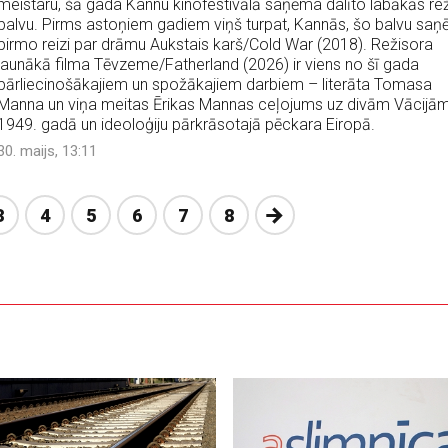
meistaru, šā gada Kannu kinofestivālā saņēma dalīto labākās rež
balvu. Pirms astoņiem gadiem viņš turpat, Kannās, šo balvu sa
pirmo reizi par drāmu Aukstais karš/Cold War (2018). Režisora
jaunākā filma Tēvzeme/Fatherland (2026) ir viens no šī gada
pārliecinošākajiem un spožākajiem darbiem – literāta Tomasa
Manna un viņa meitas Ērikas Mannas ceļojums uz divām Vācijā
1949. gadā un ideoloģiju pārkrāsotajā pēckara Eiropā.
30. maijs, 13:11
Nākošā
3
4
5
6
7
8