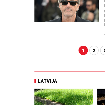
1
2
LATVIJĀ