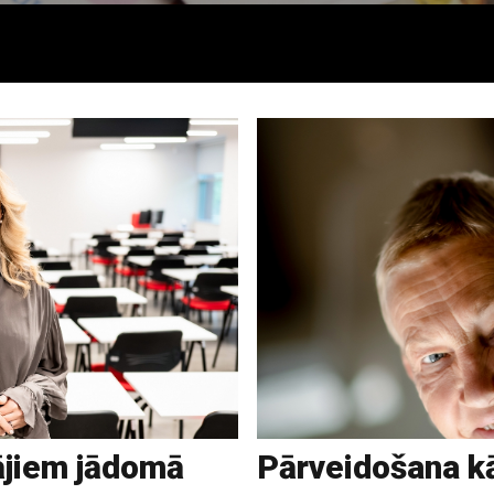
ājiem jādomā
Pārveidošana k