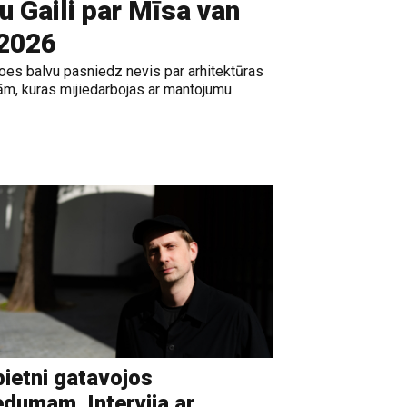
gu Gaili par Mīsa van
 2026
es balvu pasniedz nevis par arhitektūras
ām, kuras mijiedarbojas ar mantojumu
ietni gatavojos
edumam. Intervija ar