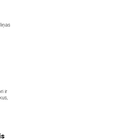
liņas
i ir
kus,
is