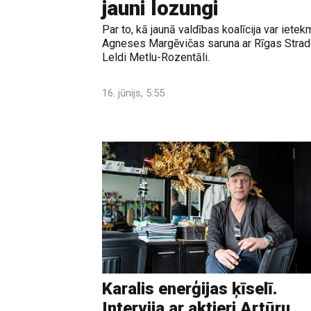
jauni lozungi
Par to, kā jaunā valdības koalīcija var ietek
Agneses Margēvičas saruna ar Rīgas Stradi
Leldi Metlu-Rozentāli.
16. jūnijs, 5:55
Karalis enerģijas ķīselī.
Intervija ar aktieri Artūru