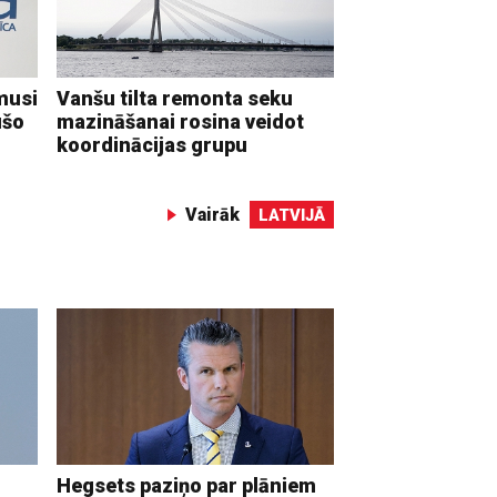
musi
Vanšu tilta remonta seku
ušo
mazināšanai rosina veidot
koordinācijas grupu
Vairāk
LATVIJĀ
Hegsets paziņo par plāniem