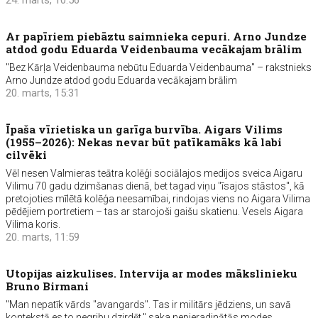
24. marts, 10:56
Ar papīriem piebāztu saimnieka cepuri. Arno Jundze
atdod godu Eduarda Veidenbauma vecākajam brālim
"Bez Kārļa Veidenbauma nebūtu Eduarda Veidenbauma" – rakstnieks
Arno Jundze atdod godu Eduarda vecākajam brālim
20. marts, 15:31
Īpaša vīrietiska un garīga burvība. Aigars Vilims
(1955–2026): Nekas nevar būt patīkamāks kā labi
cilvēki
Vēl nesen Valmieras teātra kolēģi sociālajos medijos sveica Aigaru
Vilimu 70 gadu dzimšanas dienā, bet tagad viņu "īsajos stāstos", kā
pretojoties mīlētā kolēģa neesamībai, rindojas viens no Aigara Vilima
pēdējiem portretiem – tas ar starojoši gaišu skatienu. Vesels Aigara
Vilima koris.
20. marts, 11:59
Utopijas aizkulises. Intervija ar modes mākslinieku
Bruno Birmani
"Man nepatīk vārds "avangards". Tas ir militārs jēdziens, un savā
kontekstā es to negribu dzirdēt," saka nepieradinātās modes