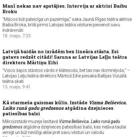
Manī nekas nav apstājies. Intervija ar aktrisi Baibu
Broku
"Mācos būt pateicīga un pazemīga," saka Jaunā Rīgas teātra aktrise
Baiba Broka, brīdi pirms Latvijas teātra vēsturei pievienot savu
Indrānmāti
18. maijs, 7:33
Latvijā baidās no izrādēm bez lineāra stāsta. Esi
gatavs redzēt citādi! Saruna ar Latvijas Leļļu teātra
direktoru Mārtiņu Eihi
"Visos šajos stāstos vārds ir klātesošs, bet tas nav dominējošs," –
Latvijas Leļļu teātra direktors Mārtiņš Eihe piesaka Baltijas Vizuālā
teātra skati
15. maijs, 9:41
Kā starmeša gaismas kūlis. Izstāde
Vizma Belševica.
Laiks runā gadu gredzenos
atgādina dzejnieces
patiesības balsi
Mikroizstāde muzeja lasītavā
Vizma Belševica. Laiks runā gadu
gredzenos
atgādina dzejnieces patiesības balsi, kas neļāva tautai
iemigt un būt nevīžīgi aklai pret savu vēsturi un valodu