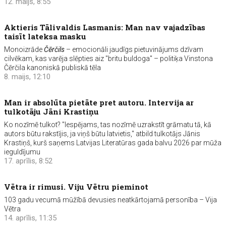
12. maijs, 8:55
Aktieris Tālivaldis Lasmanis: Man nav vajadzības
taisīt lateksa masku
Monoizrāde
Čērčils
– emocionāli jaudīgs pietuvinājums dzīvam
cilvēkam, kas varēja slēpties aiz "britu buldoga" – politiķa Vinstona
Čērčila kanoniskā publiskā tēla
8. maijs, 12:10
Man ir absolūta pietāte pret autoru. Intervija ar
tulkotāju Jāni Krastiņu
Ko nozīmē tulkot? "Iespējams, tas nozīmē uzrakstīt grāmatu tā, kā
autors būtu rakstījis, ja viņš būtu latvietis," atbild tulkotājs Jānis
Krastiņš, kurš saņems Latvijas Literatūras gada balvu 2026 par mūža
ieguldījumu
17. aprīlis, 8:52
Vētra ir rimusi. Viju Vētru pieminot
103 gadu vecumā mūžībā devusies neatkārtojamā personība – Vija
Vētra
14. aprīlis, 11:35