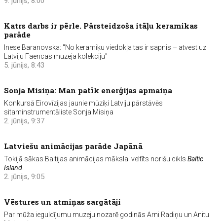
9. jūnijs, 8:00
Katrs darbs ir pērle. Pārsteidzoša itāļu keramikas
parāde
Inese Baranovska: "No keramiķu viedokļa tas ir sapnis – atvest uz
Latviju Faencas muzeja kolekciju"
5. jūnijs, 8:43
Sonja Misiņa: Man patīk enerģijas apmaiņa
Konkursā Eirovīzijas jaunie mūziķi Latviju pārstāvēs
sitaminstrumentāliste Sonja Misiņa
2. jūnijs, 9:37
Latviešu animācijas parāde Japānā
Tokijā sākas Baltijas animācijas mākslai veltīts norišu cikls
Baltic
Island
.
2. jūnijs, 9:05
Vēstures un atmiņas sargātāji
Par mūža ieguldījumu muzeju nozarē godinās Arni Radiņu un Anitu