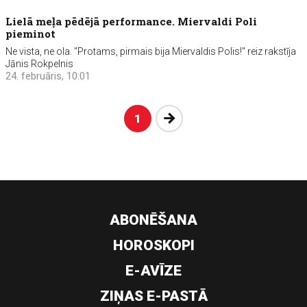
Lielā meļa pēdējā performance. Miervaldi Poli
pieminot
Ne vista, ne ola. "Protams, pirmais bija Miervaldis Polis!" reiz rakstīja
Jānis Rokpelnis
24. februāris, 10:01
Nākošā
1
ABONĒŠANA
HOROSKOPI
E-AVĪZE
ZIŅAS E-PASTĀ