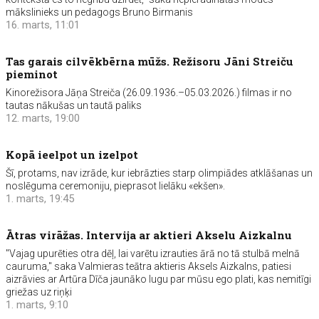
mākslinieks un pedagogs Bruno Birmanis
16. marts, 11:01
Tas garais cilvēkbērna mūžs. Režisoru Jāni Streiču
pieminot
Kinorežisora Jāņa Streiča (26.09.1936.–05.03.2026.) filmas ir no
tautas nākušas un tautā paliks
12. marts, 19:00
Kopā ieelpot un izelpot
Šī, protams, nav izrāde, kur iebrāzties starp olimpiādes atklāšanas un
noslēguma ceremoniju, pieprasot lielāku «ekšen».
1. marts, 19:45
Ātras virāžas. Intervija ar aktieri Akselu Aizkalnu
"Vajag upurēties otra dēļ, lai varētu izrauties ārā no tā stulbā melnā
cauruma," saka Valmieras teātra aktieris Aksels Aizkalns, patiesi
aizrāvies ar Artūra Dīča jaunāko lugu par mūsu ego plati, kas nemitīgi
griežas uz riņķi
1. marts, 9:10