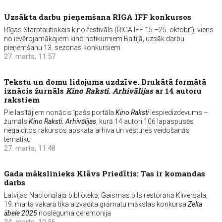
Uzsākta darbu pieņemšana RIGA IFF konkursos
Rīgas Starptautiskais kino festivāls (RIGA IFF 15.–25. oktobrī), viens
no ievērojamākajiem kino notikumiem Baltijā, uzsāk darbu
pieņemšanu 13. sezonas konkursiem
27. marts, 11:57
Tekstu un domu lidojuma uzdzīve. Drukātā formātā
iznācis žurnāls
Kino Raksti. Arhivālijas
ar 14 autoru
rakstiem
Pie lasītājiem nonācis īpašs portāla
Kino Raksti
iespiedizdevums –
žurnāls
Kino Raksti. Arhivālijas
, kurā 14 autori 106 lapaspusēs
negaidītos rakursos apskata arhīva un vēstures veidošanās
tematiku
27. marts, 11:48
Gada mākslinieks Klāvs Priedītis: Tas ir komandas
darbs
Latvijas Nacionālajā bibliotēkā, Gaismas pils restorānā Klīversala,
19. marta vakarā tika aizvadīta grāmatu mākslas konkursa
Zelta
ābele 2025
noslēguma ceremonija