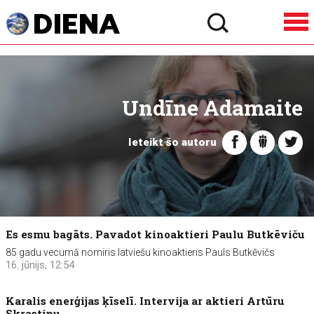
Undīne Adamaite
Ieteikt šo autoru
Es esmu bagāts. Pavadot kinoaktieri Paulu Butkēviču
85 gadu vecumā nomiris latviešu kinoaktieris Pauls Butkēvičs
16. jūnijs, 12:54
Karalis enerģijas ķīselī. Intervija ar aktieri Artūru
Skrastiņu