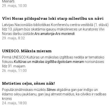
Meinarti.
29. maijs, 10:30
Vīvi Noras pildspalvas loki starp mīlestību un nāvi
Latvijas Nacionālās bibliotēkas Konferenču centra vestibilā (1. stāvā)
līdz 13. jūlijam būs skatāma igauņu mākslinieces un kuratores Vīvi
Noras darbu izstāde
Ars amatorija-Ars moriendi
.
29. maijs, 8:32
UNESCO. Māksla mieram
Pirmā UNESCO Kultūras un mākslas izglītības nedēļa ar tematisko
fokusu
Kultūras un mākslas izglītība ilgstošam mieram
norisināsies
līdz 31. maijam.
26. maijs, 11:00
Metieties ceļos, sēnes nāk!
Populārzinātniskais mūzikls
Sēnes
atgādina gan par indīgo un
ēdamo sēņu jaukšanu, gan ļauj atmest maldus, ka cilvēks ir radības
kronis
24. maijs, 18:00