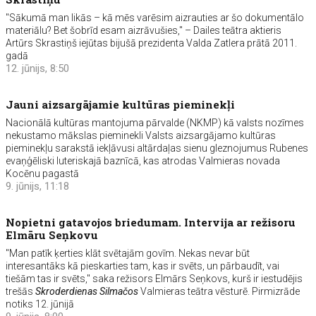
"Sākumā man likās – kā mēs varēsim aizrauties ar šo dokumentālo
materiālu? Bet šobrīd esam aizrāvušies," – Dailes teātra aktieris
Artūrs Skrastiņš iejūtas bijušā prezidenta Valda Zatlera prātā 2011.
gadā
12. jūnijs, 8:50
Jauni aizsargājamie kultūras pieminekļi
Nacionālā kultūras mantojuma pārvalde (NKMP) kā valsts nozīmes
nekustamo mākslas pieminekli Valsts aizsargājamo kultūras
pieminekļu sarakstā iekļāvusi altārdaļas sienu gleznojumus Rubenes
evaņģēliski luteriskajā baznīcā, kas atrodas Valmieras novada
Kocēnu pagastā
9. jūnijs, 11:18
Nopietni gatavojos briedumam. Intervija ar režisoru
Elmāru Seņkovu
"Man patīk ķerties klāt svētajām govīm. Nekas nevar būt
interesantāks kā pieskarties tam, kas ir svēts, un pārbaudīt, vai
tiešām tas ir svēts," saka režisors Elmārs Seņkovs, kurš ir iestudējis
trešās
Skroderdienas Silmačos
Valmieras teātra vēsturē. Pirmizrāde
notiks 12. jūnijā