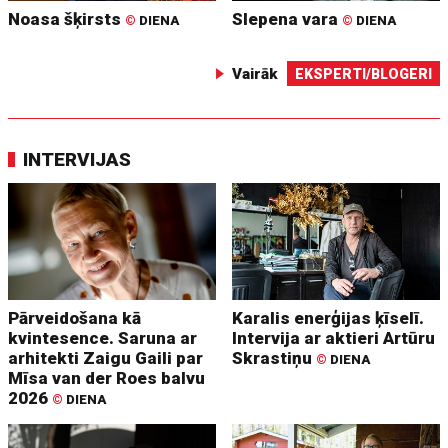
Noasa šķirsts
Slepena vara
©
DIENA
©
DIENA
Vairāk
EKSPERTI/BLOGERI
INTERVIJAS
Pārveidošana kā
Karalis enerģijas ķīselī.
kvintesence. Saruna ar
Intervija ar aktieri Artūru
arhitekti Zaigu Gaili par
Skrastiņu
©
DIENA
Mīsa van der Roes balvu
2026
©
DIENA