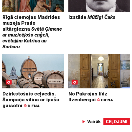
Rīgā ciemojas Madrides
Izstāde
Mūžīgi Čaks
muzeja Prado
altārglezna
Svētā Ģimene
ar muzicējošo eņģeli,
svētajām Katrīnu un
Barbaru
Dzirkstošais ceļvedis.
No Pakrojas līdz
Šampaņa vilina ar īpašu
Ilzenbergai
©
DIENA
gaisotni
©
DIENA
Vairāk
CEĻOJUMI