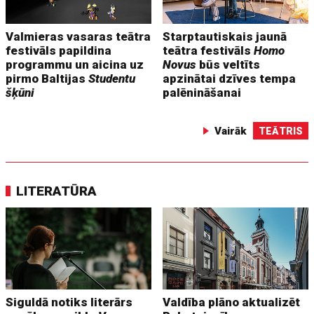
Valmieras vasaras teātra
Starptautiskais jaunā
festivāls papildina
teātra festivāls
Homo
programmu un aicina uz
Novus
būs veltīts
pirmo Baltijas
Studentu
apzinātai dzīves tempa
šķūni
palēnināšanai
Vairāk
TEĀTRIS
LITERATŪRA
Siguldā notiks literārs
Valdība plāno aktualizēt