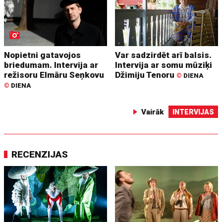
Nopietni gatavojos
Var sadzirdēt arī balsis.
briedumam. Intervija ar
Intervija ar somu mūziķi
režisoru Elmāru Seņkovu
Džimiju Tenoru
©
DIENA
©
DIENA
Vairāk
INTERVIJAS
RECENZIJAS