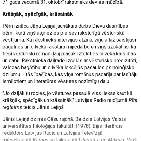
71 gada vecumā 31. oktobrī rakstnieks devies mūžībā.
Krāšņāk, spēcīgāk, krāsaināk
Pērn iznāca Jāņa Lejiņa jaunākais darbs Dieva dusmības
bērni, kurā viņš atgriezies pie sev raksturīgā vēsturiskā
vēstījuma. Kā rakstnieks intervijās atzina, viņu allaž saistījusi
pagātnes un cilvēka rakstura mijiedarbe un viņš uzskatījis, ka
tieši vēsturiski romāni ļauj plašāk iztēloties cilvēka kaislības
un dabu. Rakstnieka daiļrade izcēlās ar vēsturisko precizitāti,
valodas bagātību un cilvēka iekšējās pasaules psiholoģisko
dziļumu – tās īpašības, kas viņa romānus padarīja par lasītāju
iemīļotiem un literatūras vēstures nozīmīgu daļu.
"Jo dziļāk tu rocies, jo vēstures pasaulē viss liekas kaut kā
krāšņāk, spēcīgāk un krāsaināk," Latvijas Radio raidījumā
Rīta
regtaims
teicis Jānis Lejiņš.
Jānis Lejiņš dzimis Cēsu rajonā. Beidzis Latvijas Valsts
universitātes Filoloģijas fakultāti (1978). Bijis literārais
redaktors Latvijas Radio un Latvijas Televīzijā,
mēnešrakstā
Karogs
un laikrakstā
Literatūra un Māksla.
Viņš