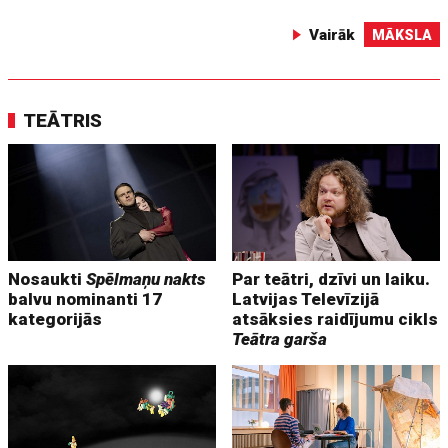
Vairāk
MĀKSLA
TEĀTRIS
Nosaukti
Spēlmaņu nakts
Par teātri, dzīvi un laiku.
balvu nominanti 17
Latvijas Televīzijā
kategorijās
atsāksies raidījumu cikls
Teātra garša