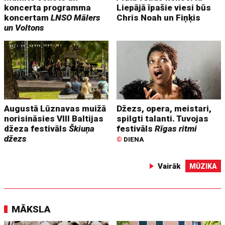
koncerta programma
Liepājā īpašie viesi būs
koncertam
LNSO Mālers
Chris Noah un Fiņķis
un Voltons
Augustā Lūznavas muižā
Džezs, opera, meistari,
norisināsies VIII Baltijas
spilgti talanti. Tuvojas
džeza festivāls
Škiuņa
festivāls
Rīgas ritmi
džezs
©
DIENA
Vairāk
MŪZIKA
MĀKSLA