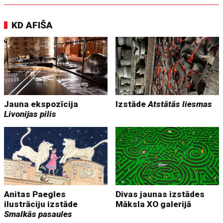
KD AFIŠA
Jauna ekspozīcija
Izstāde
Atstātās liesmas
Livonijas pilis
Anitas Paegles
Divas jaunas izstādes
ilustrāciju izstāde
Māksla XO galerijā
Smalkās pasaules