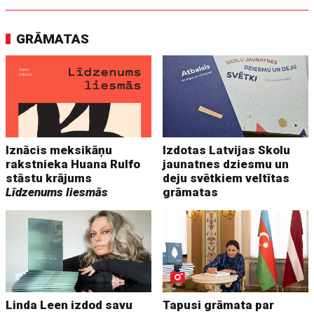
GRĀMATAS
Iznācis meksikāņu
Izdotas Latvijas Skolu
rakstnieka Huana Rulfo
jaunatnes dziesmu un
stāstu krājums
deju svētkiem veltītas
Līdzenums liesmās
grāmatas
Linda Leen izdod savu
Tapusi grāmata par