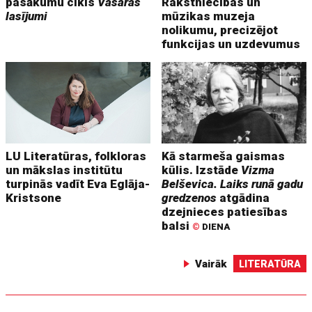
pasākumu cikls
Vasaras
Rakstniecības un
lasījumi
mūzikas muzeja
nolikumu, precizējot
funkcijas un uzdevumus
LU Literatūras, folkloras
Kā starmeša gaismas
un mākslas institūtu
kūlis. Izstāde
Vizma
turpinās vadīt Eva Eglāja-
Belševica. Laiks runā gadu
Kristsone
gredzenos
atgādina
dzejnieces patiesības
balsi
©
DIENA
Vairāk
LITERATŪRA