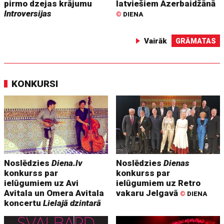
pirmo dzejas krājumu
latviešiem Azerbaidžānā
Introversijas
©
DIENA
Vairāk
GRĀMATAS
KONKURSI
Noslēdzies
Diena.lv
Noslēdzies
Dienas
konkurss par
konkurss par
ielūgumiem uz Avi
ielūgumiem uz Retro
Avitala un Omera Avitala
vakaru Jelgavā
©
DIENA
koncertu
Lielajā dzintarā