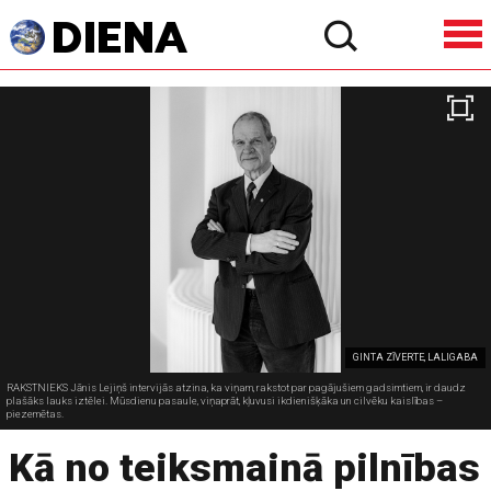
GINTA ZĪVERTE, LALIGABA
RAKSTNIEKS Jānis Lejiņš intervijās atzina, ka viņam, rakstot par pagājušiem gadsimtiem, ir daudz
plašāks lauks iztēlei. Mūsdienu pasaule, viņaprāt, kļuvusi ikdienišķāka un cilvēku kaislības –
piezemētas.
Kā no teiksmainā pilnības