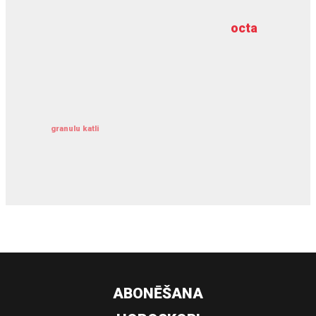
octa
dziļurbums
kravu apdrošināšana
granulu katli
siltumsūknis
ABONĒŠANA