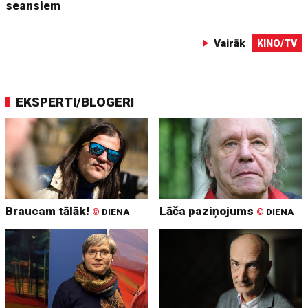
seansiem
Vairāk
KINO/TV
EKSPERTI/BLOGERI
Braucam tālāk!
Lāča paziņojums
©
DIENA
©
DIENA