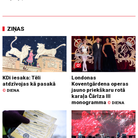
ZIŅAS
KDi iesaka: Tēli
Londonas
atdzīvojas kā pasakā
Koventgārdena operas
jauno priekškaru rotā
©
DIENA
karaļa Čārlza III
monogramma
©
DIENA