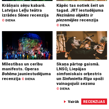
Krāšņais sēņu kabarē.
Kāpēc tas notiek šeit un
Latvijas Leļļu teātra
tagad. JRT iestudējuma
izrādes
Sēnes
recenzija
Nezināms objekts ir
piezemējies
recenzija
©
DIENA
©
DIENA
Mīlestības un cerību
Skaņa pārtop gaismā.
manifests. Operas
LNSO, Liepājas
Bohēma
jauniestudējuma
simfoniskais orķestris
recenzija
un
Sinfonietta Rīga
spoži
©
DIENA
vainagojuši sezonu
©
DIENA
Vairāk
RECENZIJAS