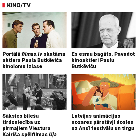
KINO/TV
Portālā
filmas.lv
skatāma
Es esmu bagāts. Pavadot
aktiera Paula Butkēviča
kinoaktieri Paulu
kinolomu izlase
Butkēviču
Sāksies biļešu
Latvijas animācijas
tirdzniecība uz
nozares pārstāvji dosies
pirmajiem Viestura
uz Ansī festivālu un tirgu
Kairiša spēlfilmas
Uļa