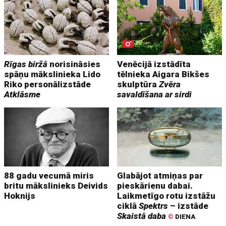
Rīgas biržā
norisināsies
Venēcijā izstādīta
spāņu mākslinieka Lido
tēlnieka Aigara Bikšes
Riko personālizstāde
skulptūra
Zvēra
Atklāsme
savaldīšana ar sirdi
88 gadu vecumā miris
Glabājot atmiņas par
britu mākslinieks Deivids
pieskārienu dabai.
Hoknijs
Laikmetīgo rotu izstāžu
ciklā
Spektrs
– izstāde
Skaistā daba
©
DIENA