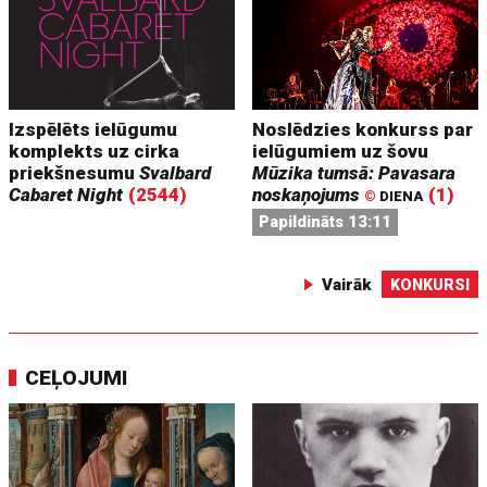
Izspēlēts ielūgumu
Noslēdzies konkurss par
komplekts uz cirka
ielūgumiem uz šovu
priekšnesumu
Svalbard
Mūzika tumsā: Pavasara
Cabaret Night
(2544)
noskaņojums
(1)
©
DIENA
Papildināts 13:11
Vairāk
KONKURSI
CEĻOJUMI