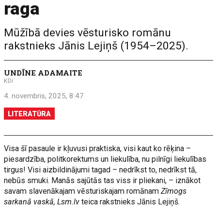
raga
Mūžībā devies vēsturisko romānu
rakstnieks Jānis Lejiņš (1954–2025).
UNDĪNE ADAMAITE
KDi
4. novembris, 2025, 8:47
LITERATŪRA
Visa šī pasaule ir kļuvusi praktiska, visi kaut ko rēķina –
piesardzība, politkorektums un liekulība, nu pilnīgi liekulības
tirgus! Visi aizbildinājumi tagad – nedrīkst to, nedrīkst tā,
nebūs smuki. Manās sajūtās tas viss ir pliekani, – iznākot
savam slavenākajam vēsturiskajam romānam
Zīmogs
sarkanā vaskā, Lsm.lv
teica rakstnieks Jānis Lejiņš.