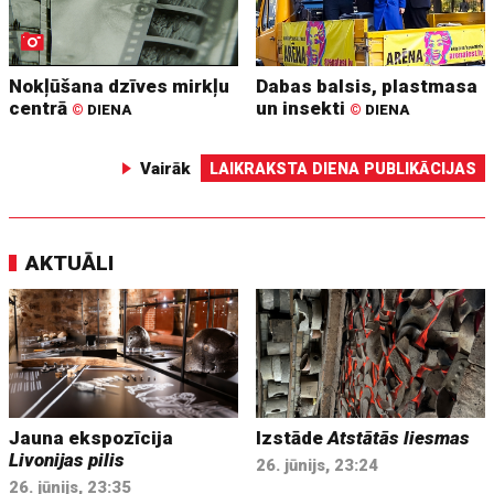
Nokļūšana dzīves mirkļu
Dabas balsis, plastmasa
centrā
un insekti
©
DIENA
©
DIENA
Vairāk
LAIKRAKSTA DIENA PUBLIKĀCIJAS
AKTUĀLI
Jauna ekspozīcija
Izstāde
Atstātās liesmas
Livonijas pilis
26. jūnijs, 23:24
26. jūnijs, 23:35