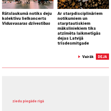
Rātslaukumā notiks deju
Ar starpdisciplināriem
kolektīvu lielkoncerts
notikumiem un
Vidusvasaras dzīvestības
starptautiskiem
māksliniekiem tiks
atzīmēta laikmetīgās
dejas Latvijā
trīsdesmitgade
Vairāk
DEJA
ziedu piegāde rīgā
meliorācijas darbi