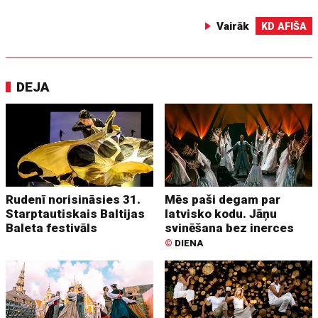
Vairāk
KD AFIŠA
DEJA
Rudenī norisināsies 31.
Mēs paši degam par
Starptautiskais Baltijas
latvisko kodu. Jāņu
Baleta festivāls
svinēšana bez inerces
©
DIENA