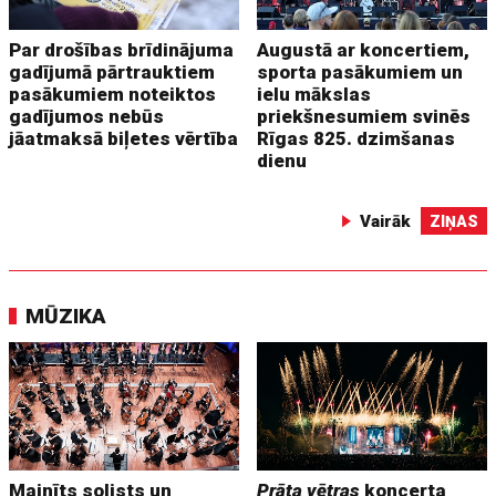
Par drošības brīdinājuma
Augustā ar koncertiem,
gadījumā pārtrauktiem
sporta pasākumiem un
pasākumiem noteiktos
ielu mākslas
gadījumos nebūs
priekšnesumiem svinēs
jāatmaksā biļetes vērtība
Rīgas 825. dzimšanas
dienu
Vairāk
ZIŅAS
MŪZIKA
Mainīts solists un
Prāta vētras
koncerta