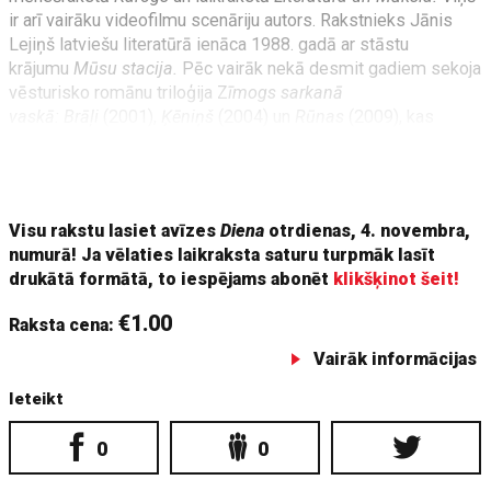
ir arī vairāku videofilmu scenāriju autors. Rakstnieks Jānis
Lejiņš latviešu literatūrā ienāca 1988. gadā ar stāstu
krājumu
Mūsu stacija.
Pēc vairāk nekā desmit gadiem sekoja
vēsturisko romānu triloģija Z
īmogs sarkanā
vaskā: Brāļi
(2001),
Ķēniņš
(2004) un
Rūnas
(2009), kas
autoram atnesa panākumus un popularitāti.
Romāns
Ķēniņš
2005. gadā saņēma Literatūras gada balvas
žūrijas
Visu rakstu lasiet avīzes
Diena
otrdienas, 4. novembra,
numurā! Ja vēlaties laikraksta saturu turpmāk lasīt
drukātā formātā, to iespējams abonēt
klikšķinot šeit!
€1.00
Raksta cena:
Vairāk informācijas
Ieteikt
0
0