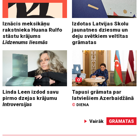
Iznācis meksikāņu
Izdotas Latvijas Skolu
rakstnieka Huana Rulfo
jaunatnes dziesmu un
stāstu krājums
deju svētkiem veltītas
Līdzenums liesmās
grāmatas
Linda Leen izdod savu
Tapusi grāmata par
pirmo dzejas krājumu
latviešiem Azerbaidžānā
Introversijas
©
DIENA
Vairāk
GRĀMATAS