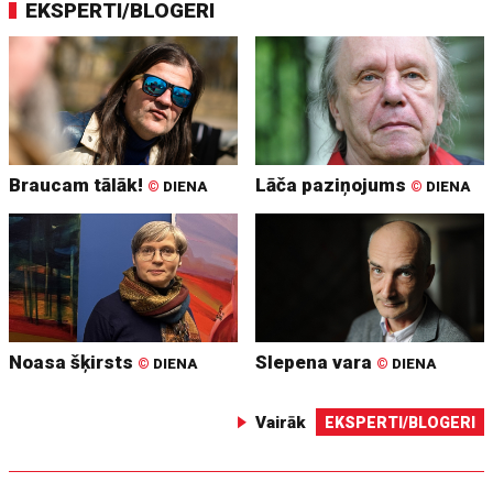
EKSPERTI/BLOGERI
Braucam tālāk!
Lāča paziņojums
©
DIENA
©
DIENA
Noasa šķirsts
Slepena vara
©
DIENA
©
DIENA
Vairāk
EKSPERTI/BLOGERI