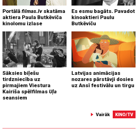
Portālā
filmas.lv
skatāma
Es esmu bagāts. Pavadot
aktiera Paula Butkēviča
kinoaktieri Paulu
kinolomu izlase
Butkēviču
Sāksies biļešu
Latvijas animācijas
tirdzniecība uz
nozares pārstāvji dosies
pirmajiem Viestura
uz Ansī festivālu un tirgu
Kairiša spēlfilmas
Uļa
seansiem
Vairāk
KINO/TV