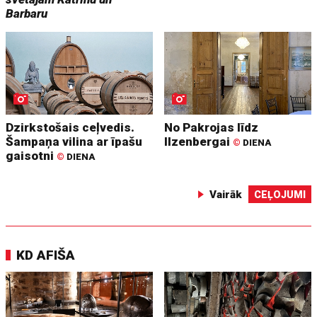
Barbaru
Dzirkstošais ceļvedis.
No Pakrojas līdz
Šampaņa vilina ar īpašu
Ilzenbergai
©
DIENA
gaisotni
©
DIENA
Vairāk
CEĻOJUMI
KD AFIŠA