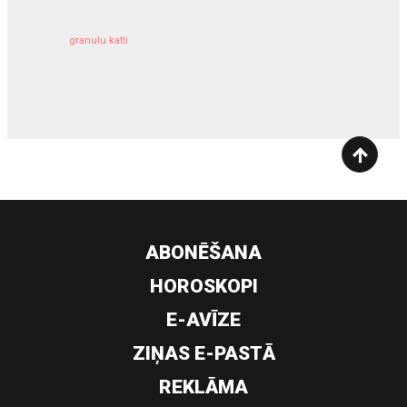
granulu katli
siltumsūknis
ABONĒŠANA
HOROSKOPI
E-AVĪZE
ZIŅAS E-PASTĀ
REKLĀMA