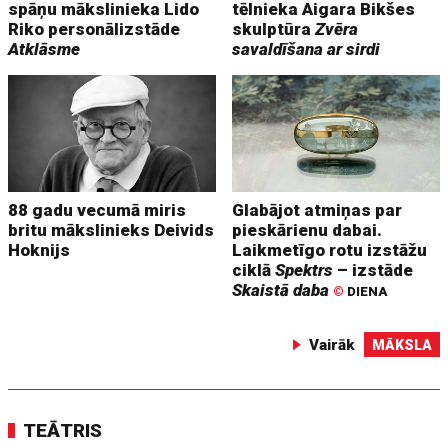
spāņu mākslinieka Lido
tēlnieka Aigara Bikšes
Riko personālizstāde
skulptūra
Zvēra
Atklāsme
savaldīšana ar sirdi
88 gadu vecumā miris
Glabājot atmiņas par
britu mākslinieks Deivids
pieskārienu dabai.
Hoknijs
Laikmetīgo rotu izstāžu
ciklā
Spektrs
– izstāde
Skaistā daba
©
DIENA
Vairāk
MĀKSLA
TEĀTRIS