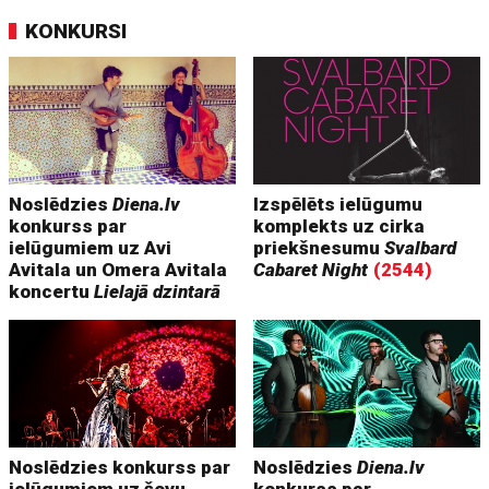
KONKURSI
Noslēdzies
Diena.lv
Izspēlēts ielūgumu
konkurss par
komplekts uz cirka
ielūgumiem uz Avi
priekšnesumu
Svalbard
Avitala un Omera Avitala
Cabaret Night
(2544)
koncertu
Lielajā dzintarā
Noslēdzies konkurss par
Noslēdzies
Diena.lv