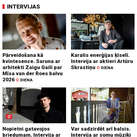
INTERVIJAS
Pārveidošana kā
Karalis enerģijas ķīselī.
kvintesence. Saruna ar
Intervija ar aktieri Artūru
arhitekti Zaigu Gaili par
Skrastiņu
©
DIENA
Mīsa van der Roes balvu
2026
©
DIENA
Nopietni gatavojos
Var sadzirdēt arī balsis.
briedumam. Intervija ar
Intervija ar somu mūziķi