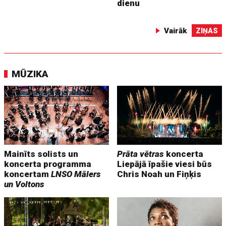
dienu
Vairāk
ZIŅAS
MŪZIKA
Mainīts solists un
Prāta vētras
koncerta
koncerta programma
Liepājā īpašie viesi būs
koncertam
LNSO Mālers
Chris Noah un Fiņķis
un Voltons