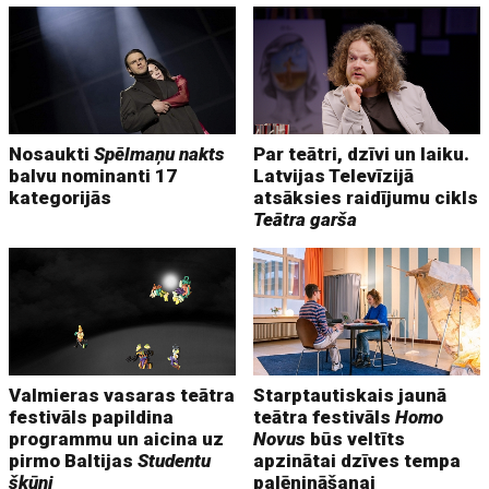
Nosaukti
Spēlmaņu nakts
Par teātri, dzīvi un laiku.
balvu nominanti 17
Latvijas Televīzijā
kategorijās
atsāksies raidījumu cikls
Teātra garša
Valmieras vasaras teātra
Starptautiskais jaunā
festivāls papildina
teātra festivāls
Homo
programmu un aicina uz
Novus
būs veltīts
pirmo Baltijas
Studentu
apzinātai dzīves tempa
šķūni
palēnināšanai