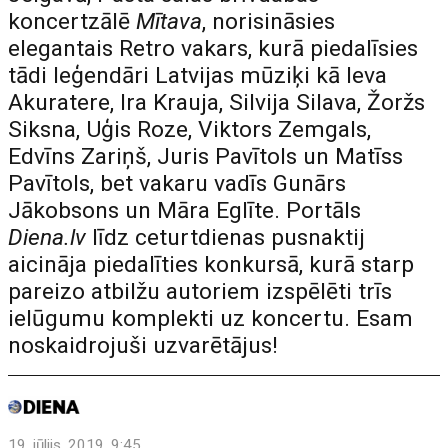
koncertzālē
Mītava
, norisināsies
elegantais Retro vakars, kurā piedalīsies
tādi leģendāri Latvijas mūziķi kā Ieva
Akuratere, Ira Krauja, Silvija Silava, Žoržs
Siksna, Uģis Roze, Viktors Zemgals,
Edvīns Zariņš, Juris Pavītols un Matīss
Pavītols, bet vakaru vadīs Gunārs
Jākobsons un Māra Eglīte. Portāls
Diena.lv
līdz ceturtdienas pusnaktij
aicināja piedalīties konkursā, kurā starp
pareizo atbilžu autoriem izspēlēti trīs
ielūgumu komplekti uz koncertu. Esam
noskaidrojuši uzvarētājus!
19. jūlijs, 2019, 9:45