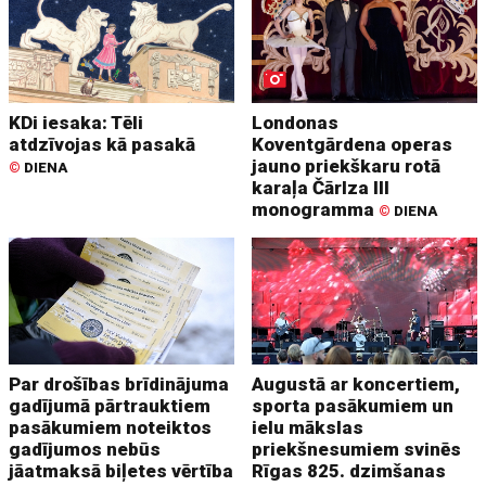
KDi iesaka: Tēli
Londonas
atdzīvojas kā pasakā
Koventgārdena operas
jauno priekškaru rotā
©
DIENA
karaļa Čārlza III
monogramma
©
DIENA
Par drošības brīdinājuma
Augustā ar koncertiem,
gadījumā pārtrauktiem
sporta pasākumiem un
pasākumiem noteiktos
ielu mākslas
gadījumos nebūs
priekšnesumiem svinēs
jāatmaksā biļetes vērtība
Rīgas 825. dzimšanas