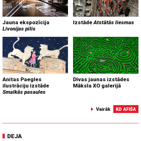
Jauna ekspozīcija
Izstāde
Atstātās liesmas
Livonijas pilis
Anitas Paegles
Divas jaunas izstādes
ilustrāciju izstāde
Māksla XO galerijā
Smalkās pasaules
Vairāk
KD AFIŠA
DEJA