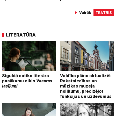
Vairāk
TEĀTRIS
LITERATŪRA
Siguldā notiks literārs
Valdība plāno aktualizēt
pasākumu cikls
Vasaras
Rakstniecības un
lasījumi
mūzikas muzeja
nolikumu, precizējot
funkcijas un uzdevumus