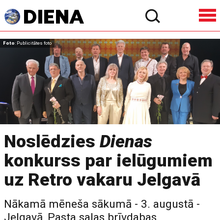
Foto
: Publicitātes foto
Noslēdzies
Dienas
konkurss par ielūgumiem
uz Retro vakaru Jelgavā
Nākamā mēneša sākumā - 3. augustā -
Jelgavā, Pasta salas brīvdabas