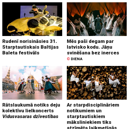
Rudenī norisināsies 31.
Mēs paši degam par
Starptautiskais Baltijas
latvisko kodu. Jāņu
Baleta festivāls
svinēšana bez inerces
©
DIENA
Rātslaukumā notiks deju
Ar starpdisciplināriem
kolektīvu lielkoncerts
notikumiem un
Vidusvasaras dzīvestības
starptautiskiem
māksliniekiem tiks
atzīmēta laikmetīgās