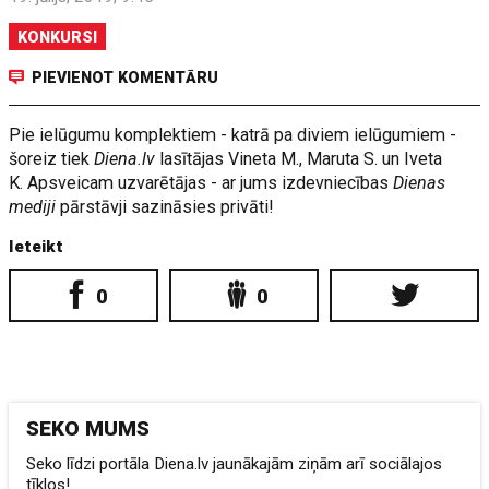
KONKURSI
PIEVIENOT KOMENTĀRU
Pie ielūgumu komplektiem - katrā pa diviem ielūgumiem -
šoreiz tiek
Diena.lv
lasītājas Vineta M., Maruta S. un Iveta
K. Apsveicam uzvarētājas - ar jums izdevniecības
Dienas
mediji
pārstāvji sazināsies privāti!
Ieteikt
0
0
SEKO MUMS
Seko līdzi portāla Diena.lv jaunākajām ziņām arī sociālajos
tīklos!