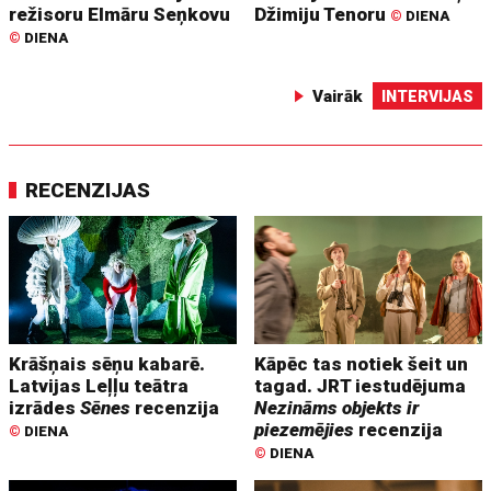
režisoru Elmāru Seņkovu
Džimiju Tenoru
©
DIENA
©
DIENA
Vairāk
INTERVIJAS
RECENZIJAS
Krāšņais sēņu kabarē.
Kāpēc tas notiek šeit un
Latvijas Leļļu teātra
tagad. JRT iestudējuma
izrādes
Sēnes
recenzija
Nezināms objekts ir
piezemējies
recenzija
©
DIENA
©
DIENA