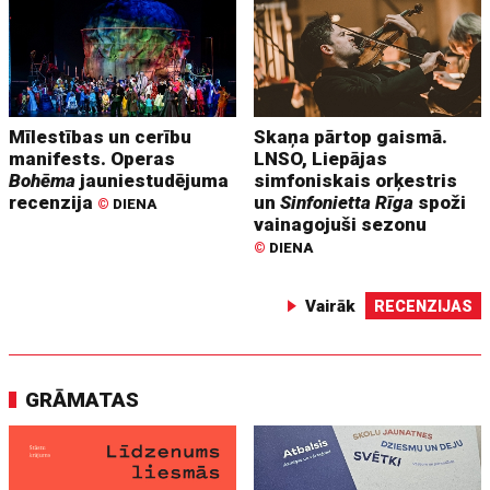
Mīlestības un cerību
Skaņa pārtop gaismā.
manifests. Operas
LNSO, Liepājas
Bohēma
jauniestudējuma
simfoniskais orķestris
recenzija
un
Sinfonietta Rīga
spoži
©
DIENA
vainagojuši sezonu
©
DIENA
Vairāk
RECENZIJAS
GRĀMATAS