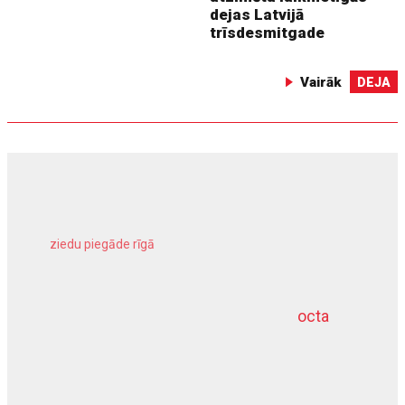
dejas Latvijā
trīsdesmitgade
Vairāk
DEJA
ziedu piegāde rīgā
meliorācijas darbi
octa
dziļurbums
kravu apdrošināšana