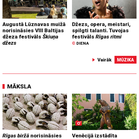
Augustā Lūznavas muižā
Džezs, opera, meistari,
norisināsies VIII Baltijas
spilgti talanti. Tuvojas
džeza festivāls
Škiuņa
festivāls
Rīgas ritmi
džezs
©
DIENA
Vairāk
MŪZIKA
MĀKSLA
Rīgas biržā
norisināsies
Venēcijā izstādīta