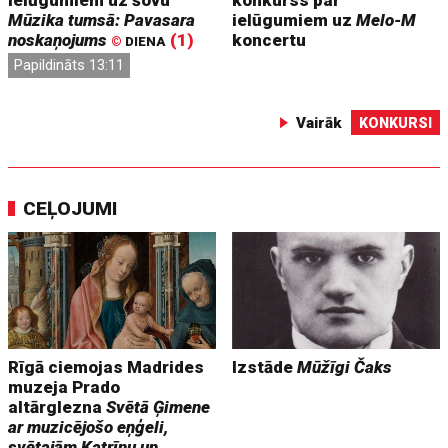
ielūgumiem uz šovu
konkurss par
Mūzika tumsā: Pavasara
ielūgumiem uz
Melo-M
noskaņojums
(1)
koncertu
©
DIENA
Papildināts 13:11
Vairāk
KONKURSI
CEĻOJUMI
Rīgā ciemojas Madrides
Izstāde
Mūžīgi Čaks
muzeja Prado
altārglezna
Svētā Ģimene
ar muzicējošo eņģeli,
svētajām Katrīnu un