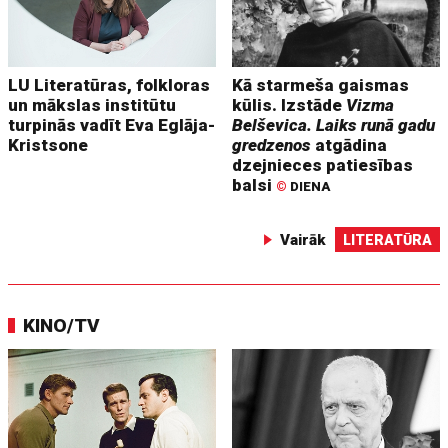
LU Literatūras, folkloras
Kā starmeša gaismas
un mākslas institūtu
kūlis. Izstāde
Vizma
turpinās vadīt Eva Eglāja-
Belševica. Laiks runā gadu
Kristsone
gredzenos
atgādina
dzejnieces patiesības
balsi
©
DIENA
Vairāk
LITERATŪRA
KINO/TV