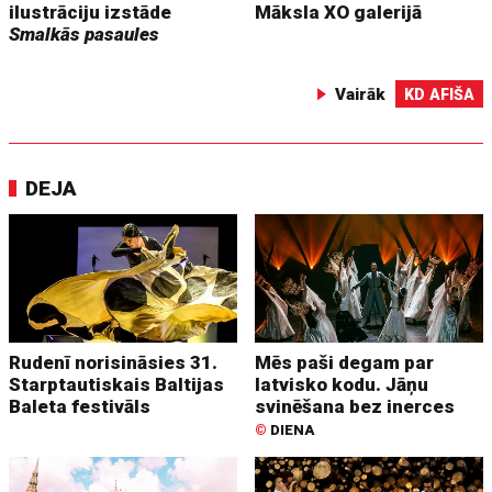
ilustrāciju izstāde
Māksla XO galerijā
Smalkās pasaules
Vairāk
KD AFIŠA
DEJA
Rudenī norisināsies 31.
Mēs paši degam par
Starptautiskais Baltijas
latvisko kodu. Jāņu
Baleta festivāls
svinēšana bez inerces
©
DIENA