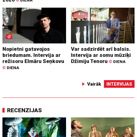
©
DIENA
Nopietni gatavojos
Var sadzirdēt arī balsis.
briedumam. Intervija ar
Intervija ar somu mūziķi
režisoru Elmāru Seņkovu
Džimiju Tenoru
©
DIENA
©
DIENA
Vairāk
INTERVIJAS
RECENZIJAS