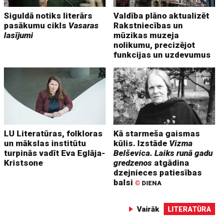
Siguldā notiks literārs
Valdība plāno aktualizēt
pasākumu cikls
Vasaras
Rakstniecības un
lasījumi
mūzikas muzeja
nolikumu, precizējot
funkcijas un uzdevumus
LU Literatūras, folkloras
Kā starmeša gaismas
un mākslas institūtu
kūlis. Izstāde
Vizma
turpinās vadīt Eva Eglāja-
Belševica. Laiks runā gadu
Kristsone
gredzenos
atgādina
dzejnieces patiesības
balsi
©
DIENA
Vairāk
LITERATŪRA