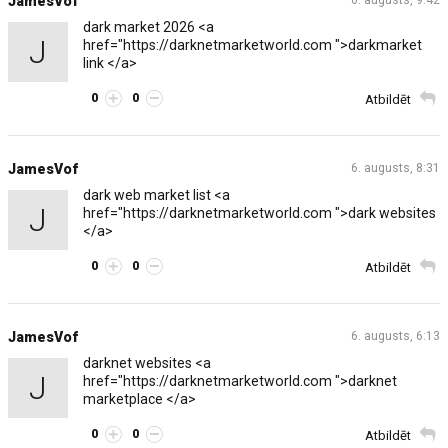
JamesVof
6. augusts, 9:42
dark market 2026 <a
J
href="https://darknetmarketworld.com ">darkmarket
link </a>
0
0
Atbildēt
JamesVof
6. augusts, 8:31
dark web market list <a
J
href="https://darknetmarketworld.com ">dark websites
</a>
0
0
Atbildēt
JamesVof
6. augusts, 6:13
darknet websites <a
J
href="https://darknetmarketworld.com ">darknet
marketplace </a>
0
0
Atbildēt