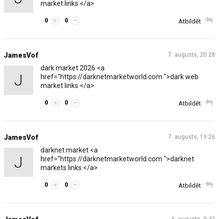
market links </a>
0
0
Atbildēt
JamesVof
7. augusts, 20:28
dark market 2026 <a
J
href="https://darknetmarketworld.com ">dark web
market links </a>
0
0
Atbildēt
JamesVof
7. augusts, 19:26
darknet market <a
J
href="https://darknetmarketworld.com ">darknet
markets links </a>
0
0
Atbildēt