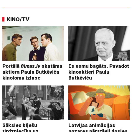
KINO/TV
Portālā
filmas.lv
skatāma
Es esmu bagāts. Pavadot
aktiera Paula Butkēviča
kinoaktieri Paulu
kinolomu izlase
Butkēviču
Sāksies biļešu
Latvijas animācijas
tirdzniecība uz
nozares pārstāvji dosies