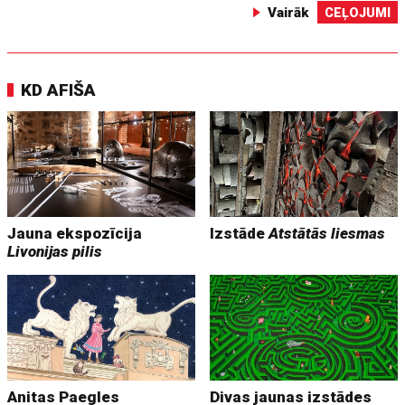
Vairāk
CEĻOJUMI
KD AFIŠA
Jauna ekspozīcija
Izstāde
Atstātās liesmas
Livonijas pilis
Anitas Paegles
Divas jaunas izstādes