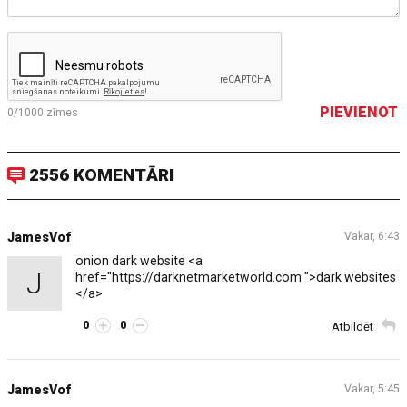
PIEVIENOT
0/1000
zīmes
2556 KOMENTĀRI
JamesVof
Vakar, 6:43
onion dark website <a
J
href="https://darknetmarketworld.com ">dark websites
</a>
0
0
Atbildēt
JamesVof
Vakar, 5:45