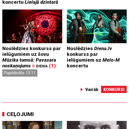
koncertu
Lielajā dzintarā
Noslēdzies konkurss par
Noslēdzies
Diena.lv
ielūgumiem uz šovu
konkurss par
Mūzika tumsā: Pavasara
ielūgumiem uz
Melo-M
noskaņojums
(1)
koncertu
©
DIENA
Papildināts 13:11
Vairāk
KONKURSI
CEĻOJUMI