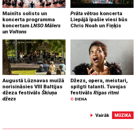
Mainīts solists un
Prāta vētras
koncerta
koncerta programma
Liepājā īpašie viesi būs
koncertam
LNSO Mālers
Chris Noah un Fiņķis
un Voltons
Augustā Lūznavas muižā
Džezs, opera, meistari,
norisināsies VIII Baltijas
spilgti talanti. Tuvojas
džeza festivāls
Škiuņa
festivāls
Rīgas ritmi
džezs
©
DIENA
Vairāk
MŪZIKA