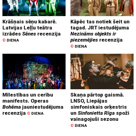
Krāšņais sēņu kabarē.
Kāpēc tas notiek šeit un
Latvijas Leļļu teātra
tagad. JRT iestudējuma
izrādes
Sēnes
recenzija
Nezināms objekts ir
piezemējies
recenzija
©
DIENA
©
DIENA
Mīlestības un cerību
Skaņa pārtop gaismā.
manifests. Operas
LNSO, Liepājas
Bohēma
jauniestudējuma
simfoniskais orķestris
recenzija
un
Sinfonietta Rīga
spoži
©
DIENA
vainagojuši sezonu
©
DIENA