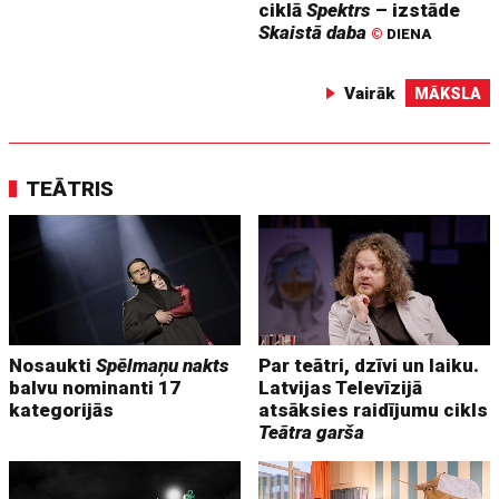
ciklā
Spektrs
– izstāde
Skaistā daba
©
DIENA
Vairāk
MĀKSLA
TEĀTRIS
Nosaukti
Spēlmaņu nakts
Par teātri, dzīvi un laiku.
balvu nominanti 17
Latvijas Televīzijā
kategorijās
atsāksies raidījumu cikls
Teātra garša