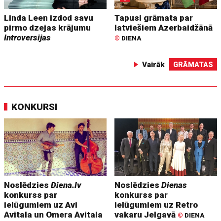
Linda Leen izdod savu
Tapusi grāmata par
pirmo dzejas krājumu
latviešiem Azerbaidžānā
Introversijas
©
DIENA
Vairāk
GRĀMATAS
KONKURSI
Noslēdzies
Diena.lv
Noslēdzies
Dienas
konkurss par
konkurss par
ielūgumiem uz Avi
ielūgumiem uz Retro
Avitala un Omera Avitala
vakaru Jelgavā
©
DIENA