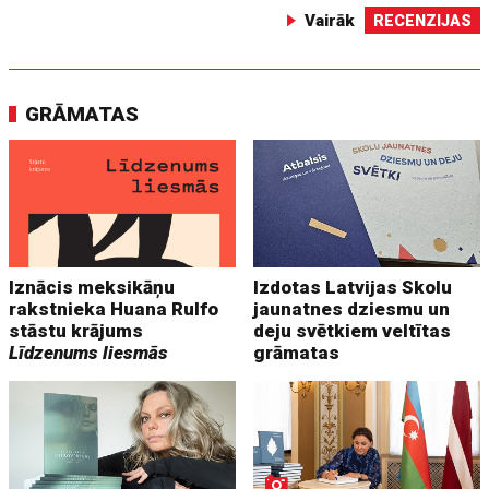
Vairāk
RECENZIJAS
GRĀMATAS
Iznācis meksikāņu
Izdotas Latvijas Skolu
rakstnieka Huana Rulfo
jaunatnes dziesmu un
stāstu krājums
deju svētkiem veltītas
Līdzenums liesmās
grāmatas