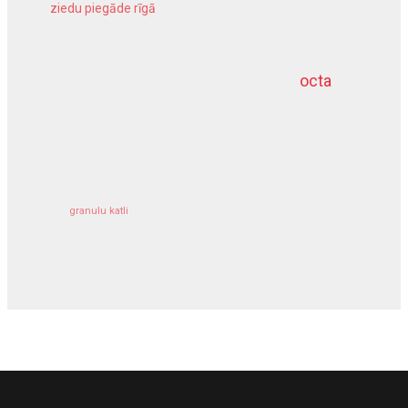
ziedu piegāde rīgā
meliorācijas darbi
octa
dziļurbums
kravu apdrošināšana
granulu katli
siltumsūknis