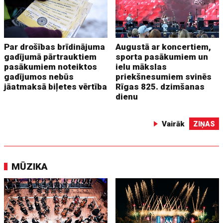
Par drošības brīdinājuma
Augustā ar koncertiem,
gadījumā pārtrauktiem
sporta pasākumiem un
pasākumiem noteiktos
ielu mākslas
gadījumos nebūs
priekšnesumiem svinēs
jāatmaksā biļetes vērtība
Rīgas 825. dzimšanas
dienu
Vairāk
ZIŅAS
MŪZIKA