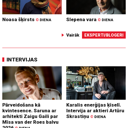
Noasa šķirsts
Slepena vara
©
DIENA
©
DIENA
Vairāk
EKSPERTI/BLOGERI
INTERVIJAS
Pārveidošana kā
Karalis enerģijas ķīselī.
kvintesence. Saruna ar
Intervija ar aktieri Artūru
arhitekti Zaigu Gaili par
Skrastiņu
©
DIENA
Mīsa van der Roes balvu
2026