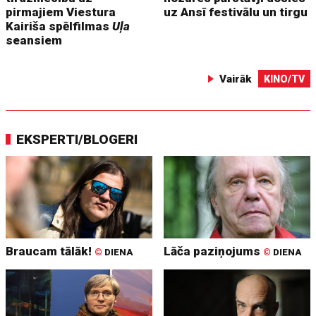
pirmajiem Viestura
uz Ansī festivālu un tirgu
Kairiša spēlfilmas
Uļa
seansiem
Vairāk
KINO/TV
EKSPERTI/BLOGERI
Braucam tālāk!
Lāča paziņojums
©
DIENA
©
DIENA