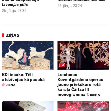
Livonijas pilis
26. jūnijs, 23:24
26. jūnijs, 23:35
ZIŅAS
KDi iesaka: Tēli
Londonas
atdzīvojas kā pasakā
Koventgārdena operas
jauno priekškaru rotā
©
DIENA
karaļa Čārlza III
monogramma
©
DIENA