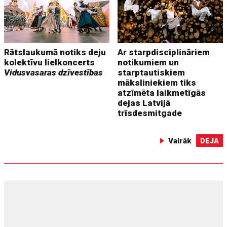
Rātslaukumā notiks deju
Ar starpdisciplināriem
kolektīvu lielkoncerts
notikumiem un
Vidusvasaras dzīvestības
starptautiskiem
māksliniekiem tiks
atzīmēta laikmetīgās
dejas Latvijā
trīsdesmitgade
Vairāk
DEJA