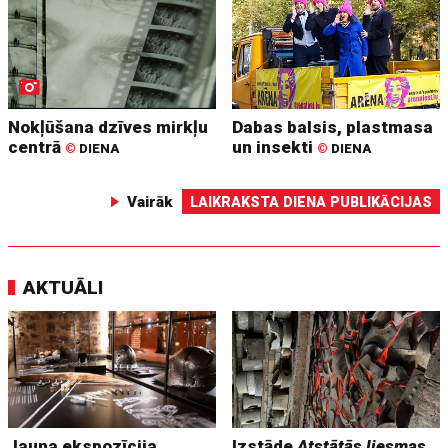
Nokļūšana dzīves mirkļu
Dabas balsis, plastmasa
centrā
un insekti
©
DIENA
©
DIENA
Vairāk
LAIKRAKSTA DIENA PUBLIKĀCIJAS
AKTUĀLI
Jauna ekspozīcija
Izstāde
Atstātās liesmas