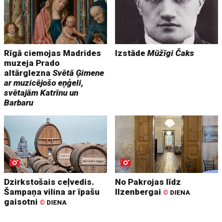
Rīgā ciemojas Madrides
Izstāde
Mūžīgi Čaks
muzeja Prado
altārglezna
Svētā Ģimene
ar muzicējošo eņģeli,
svētajām Katrīnu un
Barbaru
Dzirkstošais ceļvedis.
No Pakrojas līdz
Šampaņa vilina ar īpašu
Ilzenbergai
©
DIENA
gaisotni
©
DIENA