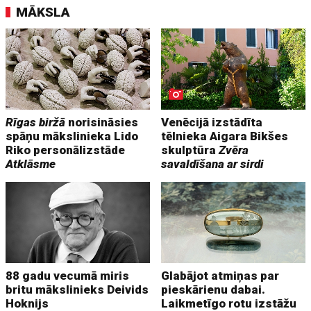
MĀKSLA
Rīgas biržā
norisināsies
Venēcijā izstādīta
spāņu mākslinieka Lido
tēlnieka Aigara Bikšes
Riko personālizstāde
skulptūra
Zvēra
Atklāsme
savaldīšana ar sirdi
88 gadu vecumā miris
Glabājot atmiņas par
britu mākslinieks Deivids
pieskārienu dabai.
Hoknijs
Laikmetīgo rotu izstāžu