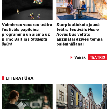
Valmieras vasaras teātra
Starptautiskais jaunā
festivāls papildina
teātra festivāls
Homo
programmu un aicina uz
Novus
būs veltīts
pirmo Baltijas
Studentu
apzinātai dzīves tempa
šķūni
palēnināšanai
Vairāk
TEĀTRIS
LITERATŪRA