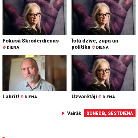
Fokusā Skroderdienas
Īstā dzīve, zupa un
politika
©
DIENA
©
DIENA
Labrīt!
Uzvarētāji
©
DIENA
©
DIENA
Vairāk
ŠONEDĒĻ SESTDIENĀ