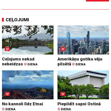
CEĻOJUMI
Ceļojums nekad
Amerikāņu gotika vēju
nebeidzas
pilsētā
©
DIENA
©
DIENA
No kannoli līdz Etnai
Piepildīt sapni Ostinā
©
DIENA
©
DIENA