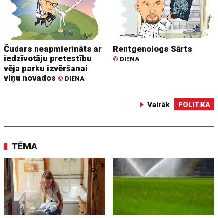
Čudars neapmierināts ar
Rentgenologs Sārts
iedzīvotāju pretestību
©
DIENA
vēja parku izvēršanai
viņu novados
©
DIENA
Vairāk
POLITIKA
TĒMA