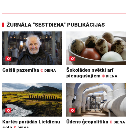
ŽURNĀLA "SESTDIENA" PUBLIKĀCIJAS
Gaišā pazemība
Šokolādes svētki arī
©
DIENA
pieaugušajiem
©
DIENA
Kartēs parādās Lieldienu
Ūdens ģeopolitika
©
DIENA
sala
©
DIENA