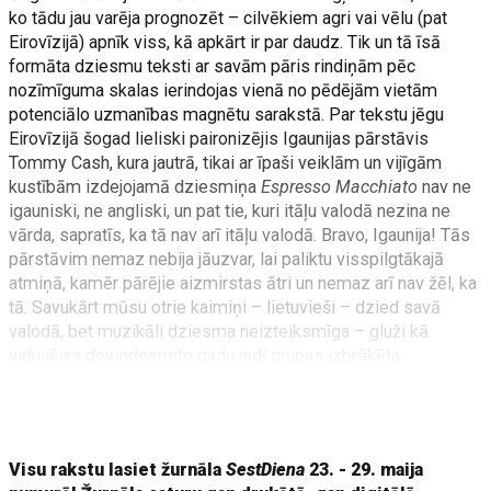
ko tādu jau varēja prognozēt – cilvēkiem agri vai vēlu (pat
Eirovīzijā) apnīk viss, kā apkārt ir par daudz. Tik un tā īsā
formāta dziesmu teksti ar savām pāris rindiņām pēc
nozīmīguma skalas ierindojas vienā no pēdējām vietām
potenciālo uzmanības magnētu sarakstā. Par tekstu jēgu
Eirovīzijā šogad lieliski paironizējis Igaunijas pārstāvis
Tommy Cash, kura jautrā, tikai ar īpaši veiklām un vijīgām
kustībām izdejojamā dziesmiņa
Espresso Macchiato
nav ne
igauniski, ne angliski, un pat tie, kuri itāļu valodā nezina ne
vārda, sapratīs, ka tā nav arī itāļu valodā. Bravo, Igaunija! Tās
pārstāvim nemaz nebija jāuzvar, lai paliktu visspilgtākajā
atmiņā, kamēr pārējie aizmirstas ātri un nemaz arī nav žēl, ka
tā. Savukārt mūsu otrie kaimiņi – lietuvieši – dzied savā
valodā, bet muzikāli dziesma neizteiksmīga – gluži kā
viduvējas deviņdesmito gadu indī grupas izbrāķēta
kompozīcija, ko
Katarsis
atraduši iemestu studijas papīrgrozā
un, būdami ļoti zaļi domājoši, nolēmuši dot tai jaunu dzīvību.
Jāatzīst, tas gan arī izdevās – finālā taču tika!
Visu rakstu lasiet žurnāla
SestDiena
23. - 29. maija