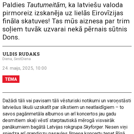
Paldies
Tautumeitām
, ka latviešu valoda
pirmoreiz izskanēja uz lielās Eirovīzijas
fināla skatuves! Tas mūs aiznesa par trim
soļiem tuvāk uzvarai nekā pērnais sūtnis
Dons.
ULDIS RUDAKS
Diena, SestDiena
24. maijs, 2025, 10:00
TĒMA
Dažādi tāli vai pavisam tāli vēsturiski notikumi un varoņstāsti
latviešus likuši uzskatīt par sīkstiem un neatlaidīgiem – to
savos pagānmetāla albumos un arī koncertos jau gadu
desmitiem skaļi vēstī starptautiskā mērogā visvairāk
panākumiem bagātā Latvijas rokgrupa
Skyforger
. Nesen viņi
sniedza arī grandiozu pasaules līmeņa koncertu tepat Rīgā,