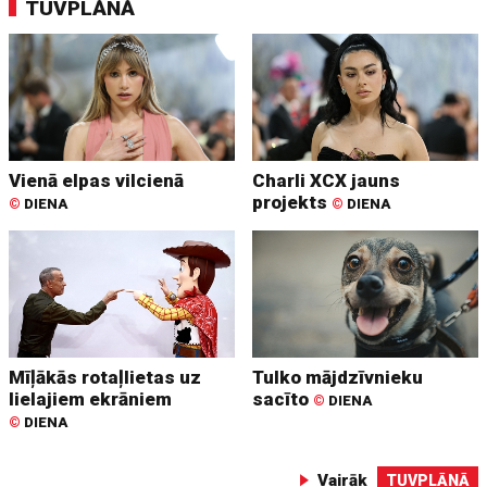
TUVPLĀNĀ
Vienā elpas vilcienā
Charli XCX jauns
projekts
©
DIENA
©
DIENA
Mīļākās rotaļlietas uz
Tulko mājdzīvnieku
lielajiem ekrāniem
sacīto
©
DIENA
©
DIENA
Vairāk
TUVPLĀNĀ