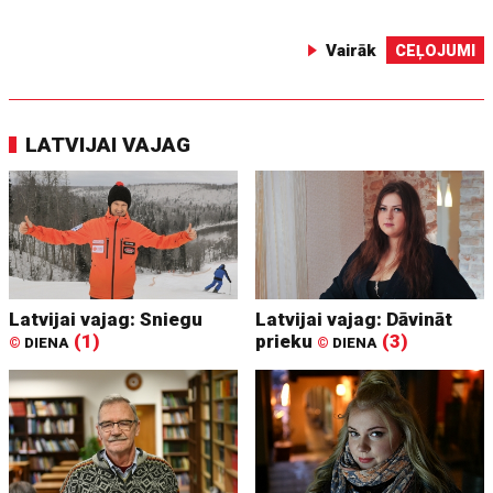
Vairāk
CEĻOJUMI
LATVIJAI VAJAG
Latvijai vajag: Sniegu
Latvijai vajag: Dāvināt
(1)
prieku
(3)
©
DIENA
©
DIENA