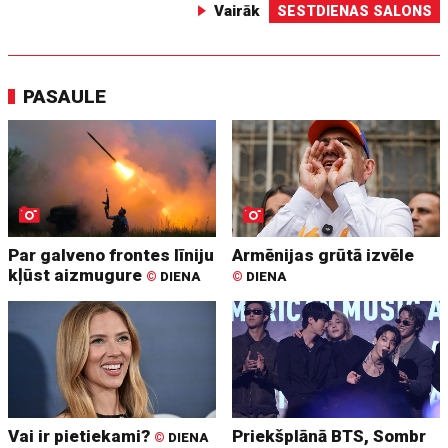
Vairāk
SESTDIENAS SALONS
PASAULE
Par galveno frontes līniju
Armēnijas grūtā izvēle
kļūst aizmugure
©
DIENA
©
DIENA
Vai ir pietiekami?
Priekšplānā BTS, Sombr
©
DIENA