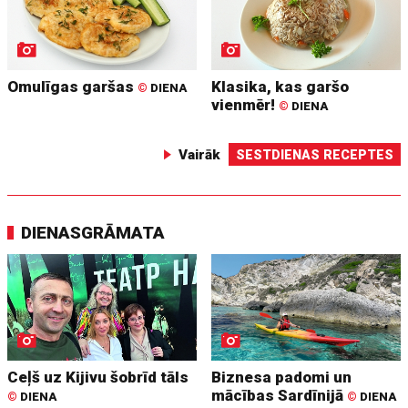
Omulīgas garšas
Klasika, kas garšo
©
DIENA
vienmēr!
©
DIENA
Vairāk
SESTDIENAS RECEPTES
DIENASGRĀMATA
Ceļš uz Kijivu šobrīd tāls
Biznesa padomi un
mācības Sardīnijā
©
DIENA
©
DIENA