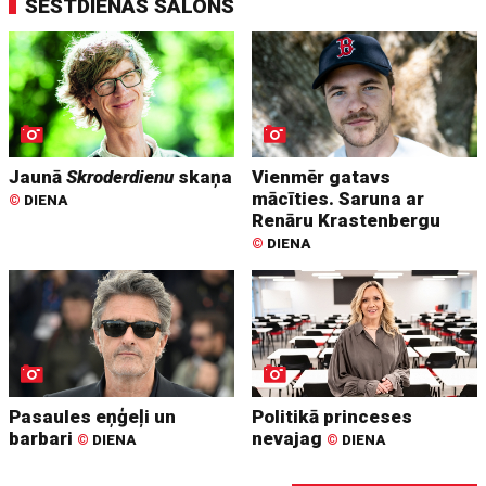
SESTDIENAS SALONS
Jaunā
Skroderdienu
skaņa
Vienmēr gatavs
mācīties. Saruna ar
©
DIENA
Renāru Krastenbergu
©
DIENA
Pasaules eņģeļi un
Politikā princeses
barbari
nevajag
©
DIENA
©
DIENA