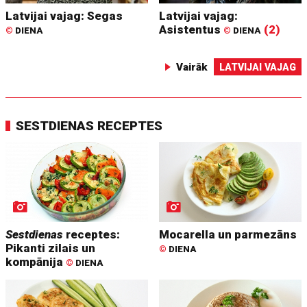
Latvijai vajag: Segas
Latvijai vajag:
Asistentus
(2)
©
DIENA
©
DIENA
Vairāk
LATVIJAI VAJAG
SESTDIENAS RECEPTES
Sestdienas
receptes:
Mocarella un parmezāns
Pikanti zilais un
©
DIENA
kompānija
©
DIENA