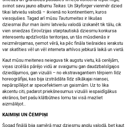
svinot savu jauno albumu
Teikas
. Un
Skyforger
vienmēr dzied
tikai latviešu valodā – ikvienā no kontinentiem, kuros
viesojušies. Tagad arī mūsu
Tautumeitas
ir likušas
dziesmai
Bur man laimi
latviešu valodā izskanēt tik tālu, cik
vien sniedzas Eirovīzijas starptautiskā dziesmu konkursa
interesentu apdzīvotās teritorijas, un tās mūsdienās ir
neizmērojamas, ņemot vērā, ka pēc fināla tiešraides ierakstu
var skatīties vēl un vēl interneta arhīvos jebkurā laikā un vietā.
Kaut mūsu meitenes neieguva tik augstu vietu, kā cerējām,
viņas izcēlās pārējo vidū ar svaigumu gan daudzbalsīgajos
dziedājumos, gan vizuāli – no ekstravagantiem tērpiem līdz
horeogrāfijai, kas bija izstrādāta līdz sīkākajai niansei,
nepārspīlējot ar specefektiem un gaismām. Uz to lika
akcentu citi, padarot priekšnesumus vizuāli iespaidīgākus
ekrānos, bet pašu klātbūtnes lomu tai visā mazliet
aizmālējot...
KAIMIŅI UN ČEMPIŅI
Šogad finālā bija samērā maz dziesmu angļu valodā, bet kaut