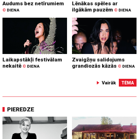
Audums bez netīrumiem
Lēnākas spēles ar
ilgākām pauzēm
©
DIENA
©
DIENA
Laikapstākļi festivālam
Zvaigžņu salidojums
nekaitē
grandiozās kāzās
©
DIENA
©
DIENA
Vairāk
TĒMA
PIEREDZE