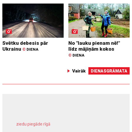
Svētku debesis pār
No "lauku pienam nē!"
Ukrainu
līdz mājiņām kokos
©
DIENA
©
DIENA
Vairāk
DIENASGRĀMATA
ziedu piegāde rīgā
meliorācijas darbi