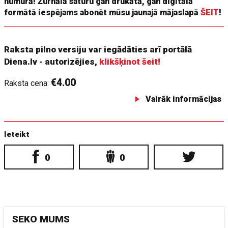
numurā! Žurnāla saturu gan drukātā, gan digitālā
formātā iespējams abonēt mūsu jaunajā mājaslapā
ŠEIT
!
Raksta pilno versiju var iegādāties arī portālā
Diena.lv - autorizējies,
klikšķinot šeit!
€4.00
Raksta cena:
Vairāk informācijas
Ieteikt
0
0
SEKO MUMS