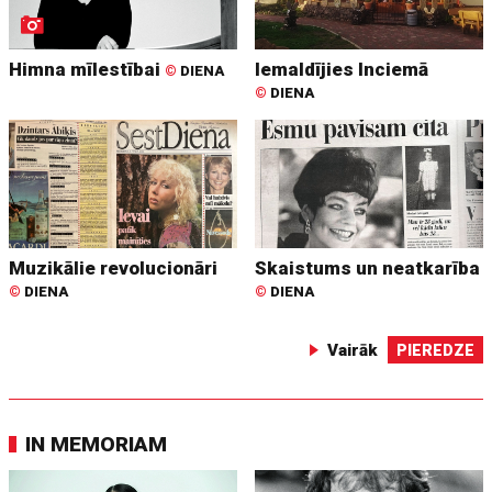
Himna mīlestībai
Iemaldījies Inciemā
©
DIENA
©
DIENA
Muzikālie revolucionāri
Skaistums un neatkarība
©
DIENA
©
DIENA
Vairāk
PIEREDZE
IN MEMORIAM