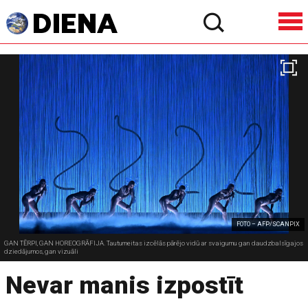
FOTO – AFP/SCANPIX
GAN TĒRPI, GAN HOREOGRĀFIJA. Tautumeitas izcēlās pārējo vidū ar svaigumu gan daudzbalsīgajos
dziedājumos, gan vizuāli
Nevar manis izpostīt