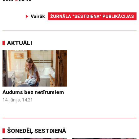
Vairāk
ŽURNĀLA "SESTDIENA" PUBLIKĀCIJAS
AKTUĀLI
Audums bez netīrumiem
14. jūnijs, 14:21
ŠONEDĒĻ SESTDIENĀ