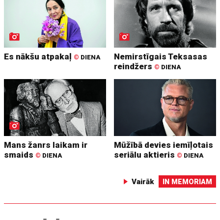
Es nākšu atpakaļ
Nemirstīgais Teksasas
©
DIENA
reindžers
©
DIENA
Mans žanrs laikam ir
Mūžībā devies iemīļotais
smaids
seriālu aktieris
©
DIENA
©
DIENA
Vairāk
IN MEMORIAM