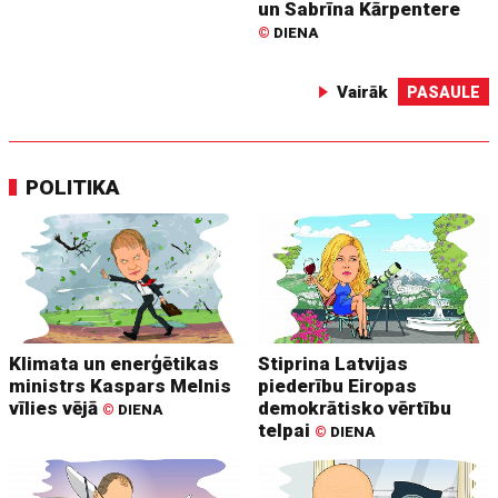
un Sabrīna Kārpentere
©
DIENA
Vairāk
PASAULE
POLITIKA
Klimata un enerģētikas
Stiprina Latvijas
ministrs Kaspars Melnis
piederību Eiropas
vīlies vējā
demokrātisko vērtību
©
DIENA
telpai
©
DIENA