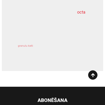
octa
dziļurbums
kravu apdrošināšana
granulu katli
siltumsūknis
ABONĒŠANA