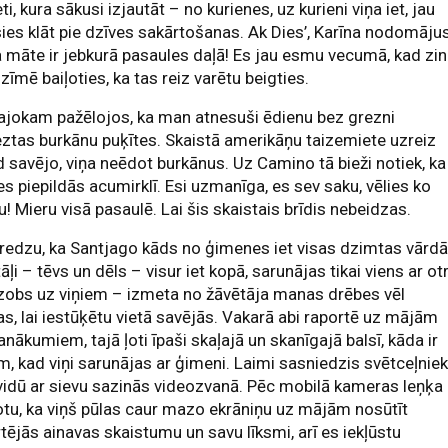
eti, kura sākusi izjautāt – no kurienes, uz kurieni viņa iet, jau
ies klāt pie dzīves sakārtošanas. Ak Dies’, Karīna nodomājus
māte ir jebkurā pasaules daļā! Es jau esmu vecumā, kad zin
zīmē baiļoties, ka tas reiz varētu beigties.
jokam pažēlojos, ka man atnesuši ēdienu bez grezni
eztas burkānu puķītes. Skaistā amerikāņu taizemiete uzreiz
 savējo, viņa neēdot burkānus. Uz Camino tā bieži notiek, ka
s piepildās acumirklī. Esi uzmanīga, es sev saku, vēlies ko
ku! Mieru visā pasaulē. Lai šis skaistais brīdis nebeidzas.
 redzu, ka Santjago kāds no ģimenes iet visas dzimtas vārdā
itāļi – tēvs un dēls – visur iet kopā, sarunājas tikai viens ar ot
zobs uz viņiem – izmeta no žāvētāja manas drēbes vēl
as, lai iestūķētu vietā savējās. Vakarā abi raportē uz mājām
anākumiem, tajā ļoti īpaši skaļajā un skanīgajā balsī, kāda ir
em, kad viņi sarunājas ar ģimeni. Laimi sasniedzis svētceļnie
vidū ar sievu sazinās videozvanā. Pēc mobilā kameras leņķa
tu, ka viņš pūlas caur mazo ekrāniņu uz mājām nosūtīt
tējās ainavas skaistumu un savu līksmi, arī es iekļūstu