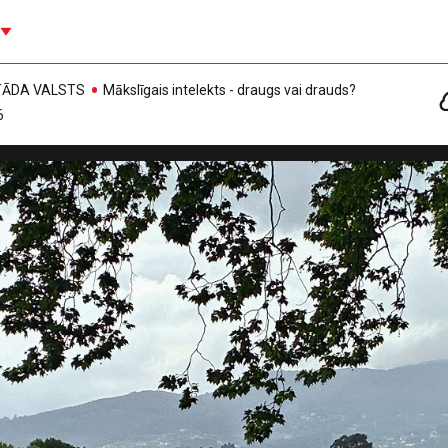
, TĀDA VALSTS
Mākslīgais intelekts - draugs vai drauds?
6