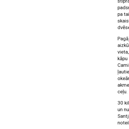
stipr
padsm
pa ta
skais
dvēse
Pagāj
aizkū
vieta
kāpu 
Camin
ļauti
okeān
akmen
ceļu.
30 k
un nu
Santj
note