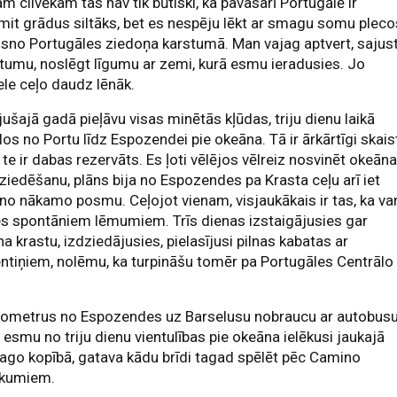
am cilvēkam tas nav tik būtiski, ka pavasarī Portugālē ir
it grādus siltāks, bet es nespēju lēkt ar smagu somu pleco
isno Portugāles ziedoņa karstumā. Man vajag aptvert, sajus
tumu, noslēgt līgumu ar zemi, kurā esmu ieradusies. Jo
le ceļo daudz lēnāk.
ušajā gadā pieļāvu visas minētās kļūdas, triju dienu laikā
los no Portu līdz Espozendei pie okeāna. Tā ir ārkārtīgi skais
, te ir dabas rezervāts. Es ļoti vēlējos vēlreiz nosvinēt okeān
ziedēšanu, plāns bija no Espozendes pa Krasta ceļu arī iet
o nākamo posmu. Ceļojot vienam, visjaukākais ir tas, ka var
es spontāniem lēmumiem. Trīs dienas izstaigājusies gar
a krastu, izdziedājusies, pielasījusi pilnas kabatas ar
tiņiem, nolēmu, ka turpināšu tomēr pa Portugāles Centrālo
ilometrus no Espozendes uz Barselusu nobraucu ar autobus
 esmu no triju dienu vientulības pie okeāna ielēkusi jaukajā
ago kopībā, gatava kādu brīdi tagad spēlēt pēc Camino
ikumiem.