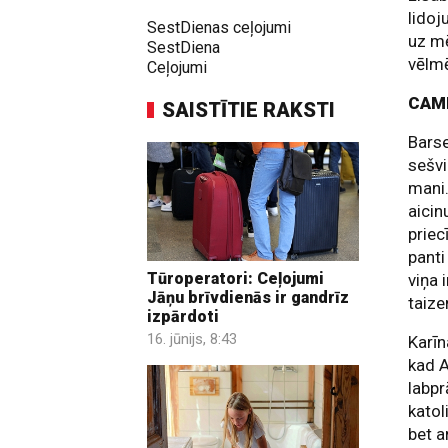
lidoj
SestDienas ceļojumi
uz mē
SestDiena
vēlmē
Ceļojumi
CAM
SAISTĪTIE RAKSTI
Barse
sešvi
mani.
aicin
priec
panti
Tūroperatori: Ceļojumi
viņa 
Jāņu brīvdienās ir gandrīz
taize
izpārdoti
16. jūnijs, 8:43
Karīn
kad A
labpr
katol
bet a