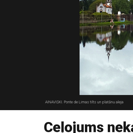
AINAVISKI. Ponte de Limas tilts un platānu aleja
Ceļojums nek