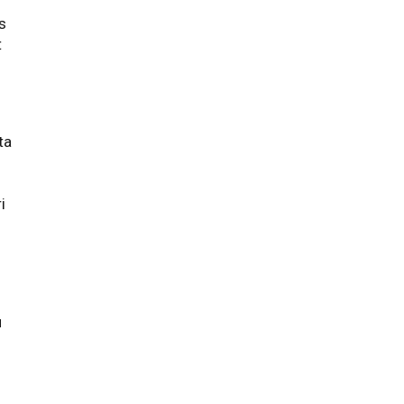
s
t
ta
a
i
u