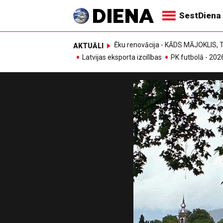
SestDiena
Ēku renovācija - KĀDS MĀJOKLIS
AKTUĀLI
Latvijas eksporta izcilības
PK futbolā - 202