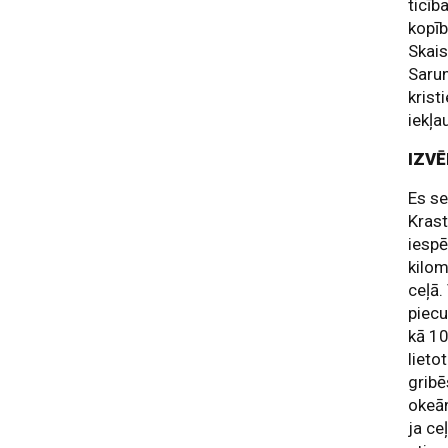
ticīb
kopīb
Skais
Sarun
krist
iekļ
IZVĒ
Es se
Krast
iespē
kilom
ceļā.
piecu
kā 10
lieto
gribē
okeān
ja ce