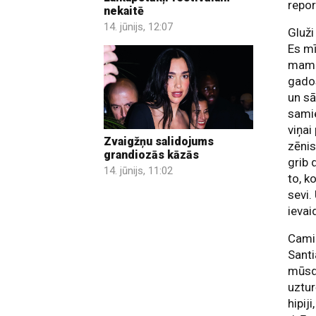
repor
nekaitē
14. jūnijs, 12:07
Gluži
Es mī
mamm
gados
un sā
samie
viņai
Zvaigžņu salidojums
zēnis
grandiozās kāzās
grib 
14. jūnijs, 11:02
to, k
sevi.
ievai
Camin
Santi
mūsdi
uztur
hipij