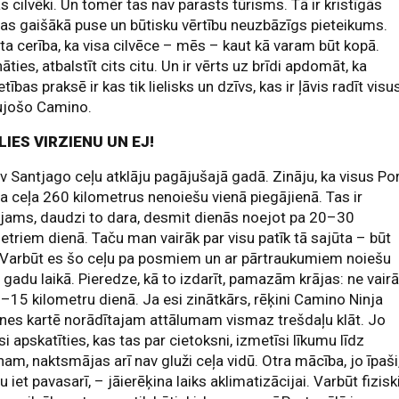
as cilvēki. Un tomēr tas nav parasts tūrisms. Tā ir kristīgās
as gaišākā puse un būtisku vērtību neuzbāzīgs pieteikums.
ta cerība, ka visa cilvēce – mēs – kaut kā varam būt kopā.
āties, atbalstīt cits citu. Un ir vērts uz brīdi apdomāt, ka
ietības praksē ir kas tik lielisks un dzīvs, kas ir ļāvis radīt visu
aujošo Camino.
LIES VIRZIENU UN EJ!
v Santjago ceļu atklāju pagājušajā gadā. Zināju, ka visus Po
a ceļa 260 kilometrus nenoiešu vienā piegājienā. Tas ir
jams, daudzi to dara, desmit dienās noejot pa 20–30
etriem dienā. Taču man vairāk par visu patīk tā sajūta – būt
 Varbūt es šo ceļu pa posmiem un ar pārtraukumiem noiešu
 gadu laikā. Pieredze, kā to izdarīt, pamazām krājas: ne vair
–15 kilometru dienā. Ja esi zinātkārs, rēķini Camino Ninja
tnes kartē norādītajam attālumam vismaz trešdaļu klāt. Jo
si apskatīties, kas tas par cietoksni, izmetīsi līkumu līdz
am, naktsmājas arī nav gluži ceļa vidū. Otra mācība, jo īpaši
ļu iet pavasarī, – jāierēķina laiks aklimatizācijai. Varbūt fizisk