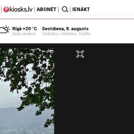
ABONĒT
IENĀKT
Rīgā +20 °C
Sestdiena, 8. augusts
Daļēji saulains
Vladislava, Vladislavs, Mudīte