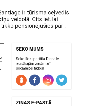
Santiago ir tūrisma ceļvedis
u veidolā. Cits iet, lai
 tikko pensionējušies pāri,
SEKO MUMS
uz
Seko līdzi portāla Diena.lv
ī.
jaunākajām ziņām arī
s
sociālajos tīklos!
ZIŅAS E-PASTĀ