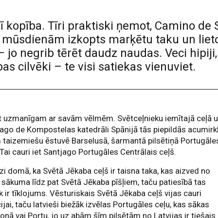
rī kopība. Tīri praktiski ņemot, Camino de 
z mūsdienām izkopts marķētu taku un lietotņ
– jo negrib tērēt daudz naudas. Veci hipiji,
bas cilvēki – te visi satiekas vienuviet.
t uzmanīgam ar savām vēlmēm. Svētceļnieku iemītajā ceļā 
ago de Kompostelas katedrāli Spānijā tās piepildās acumirkl
taizemiešu ēstuvē Barselusā, šarmantā pilsētiņā Portugāle
 Tai cauri iet Santjago Portugāles Centrālais ceļš.
i domā, ka Svētā Jēkaba ceļš ir taisna taka, kas aizved no
 sākuma līdz pat Svētā Jēkaba pīšļiem, taču patiesībā tas
k ir tīklojums. Vēsturiskais Svētā Jēkaba ceļš vijas cauri
ijai, taču latvieši biežāk izvēlas Portugāles ceļu, kas sākas
onā vai Portu, jo uz abām šīm pilsētām no Latvijas ir tiešais