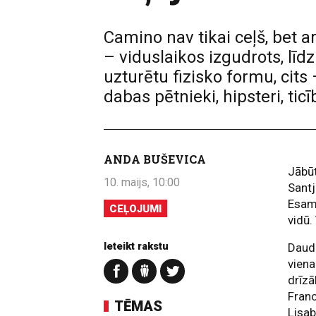
Camino nav tikai ceļš, bet a
– viduslaikos izgudrots, līd
uzturētu fizisko formu, cits 
dabas pētnieki, hipsteri, ticī
ANDA BUŠEVICA
Jābū
10. maijs, 10:00
Santj
Esam 
CEĻOJUMI
vidū.
Ieteikt rakstu
Daudz
viena
drīzā
Franc
TĒMAS
Lisab