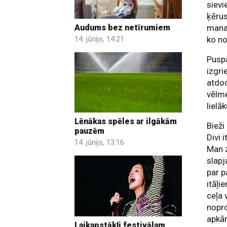
sievi
ķērus
Audums bez netīrumiem
mana 
14. jūnijs, 14:21
ko no
Puspa
izgri
atdod
vēlme
lielā
Lēnākas spēles ar ilgākām
Bieži
pauzēm
Divi 
14. jūnijs, 13:16
Man 
slapj
par p
itāļi
ceļa 
nopro
apkār
Laikapstākļi festivālam