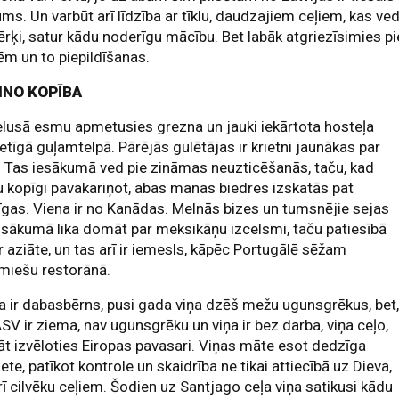
ums. Un varbūt arī līdzība ar tīklu, daudzajiem ceļiem, kas ve
rķi, satur kādu noderīgu mācību. Bet labāk atgriezīsimies pi
m un to piepildīšanas.
INO KOPĪBA
lusā esmu apmetusies grezna un jauki iekārtota hosteļa
etīgā guļamtelpā. Pārējās gulētājas ir krietni jaunākas par
 Tas iesākumā ved pie zināmas neuzticēšanās, taču, kad
u kopīgi pavakariņot, abas manas biedres izskatās pat
īgas. Viena ir no Kanādas. Melnās bizes un tumsnējie sejas
 sākumā lika domāt par meksikāņu izcelsmi, taču patiesībā
ir aziāte, un tas arī ir iemesls, kāpēc Portugālē sēžam
miešu restorānā.
a ir dabasbērns, pusi gada viņa dzēš mežu ugunsgrēkus, bet
SV ir ziema, nav ugunsgrēku un viņa ir bez darba, viņa ceļo,
āt izvēloties Eiropas pavasari. Viņas māte esot dedzīga
iete, patīkot kontrole un skaidrība ne tikai attiecībā uz Dieva,
rī cilvēku ceļiem. Šodien uz Santjago ceļa viņa satikusi kādu