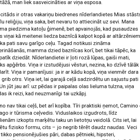
tāžā, man liek sasveicināties ar viņa esposa.
 citāds ir otras vakariņu biedrenes nīderlandietes Mias stāst
lu reliģiju, viņa saka, bet nevaru to attiecināt uz sevi. Mana
a piedzima katoļu ģimenē, bet apvainojās, kad pusaudzes
 viņai kā meitenei liedza baznīcā kalpot kopā ar altārzēniem
ka pati savu garīgo ceļu. Tagad notikusi zināma
rināšanās, mamma dzied baznīcas korī, bet tikai tāpēc, ka
 patīk dziedāt. Nīderlandietei ir ļoti rozā lūpas, gaiši mati,
ks apģērbs. Viņa ir izstudējusi vēsturi, nezina, ko dzīvē tālāk
darīt. Viņa ir pamanījusi: ja ir ar kādu kopā, viņa vienmēr dara
o grib otrs. Viņa iet, lai garajā ceļā sadzirdētu un sajustu pati
 Un jūt jau arī: uz pēdas ir paipalas olas lieluma tulzna, viņa
das ik reizi, kad neuzmanīgi tai uzkāpj.
o nav tikai ceļš, bet arī kopība. Tīri praktiski ņemot, Camino
ago ir tūrisma ceļvedis. Viduslaikos izgudrots, līdz
enām izkopts marķētu taku un lietotņu veidolā. Cits iet, lai
ētu fizisko formu, cits – jo negrib tērēt daudz naudas. Veci
i, tikko pensionējušies pāri, dabas pētnieki, hipsteri,