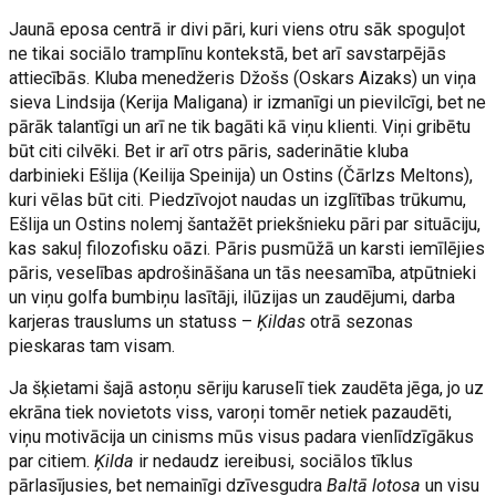
Jaunā eposa centrā ir divi pāri, kuri viens otru sāk spoguļot
ne tikai sociālo tramplīnu kontekstā, bet arī savstarpējās
attiecībās. Kluba menedžeris Džošs (Oskars Aizaks) un viņa
sieva Lindsija (Kerija Maligana) ir izmanīgi un pievilcīgi, bet ne
pārāk talantīgi un arī ne tik bagāti kā viņu klienti. Viņi gribētu
būt citi cilvēki. Bet ir arī otrs pāris, saderinātie kluba
darbinieki Ešlija (Keilija Speinija) un Ostins (Čārlzs Meltons),
kuri vēlas būt citi. Piedzīvojot naudas un izglītības trūkumu,
Ešlija un Ostins nolemj šantažēt priekšnieku pāri par situāciju,
kas sakuļ filozofisku oāzi. Pāris pusmūžā un karsti iemīlējies
pāris, veselības apdrošināšana un tās neesamība, atpūtnieki
un viņu golfa bumbiņu lasītāji, ilūzijas un zaudējumi, darba
karjeras trauslums un statuss –
Ķildas
otrā sezonas
pieskaras tam visam.
Ja šķietami šajā astoņu sēriju karuselī tiek zaudēta jēga, jo uz
ekrāna tiek novietots viss, varoņi tomēr netiek pazaudēti,
viņu motivācija un cinisms mūs visus padara vienlīdzīgākus
par citiem.
Ķilda
ir nedaudz iereibusi, sociālos tīklus
pārlasījusies, bet nemainīgi dzīvesgudra
Baltā lotosa
un visu