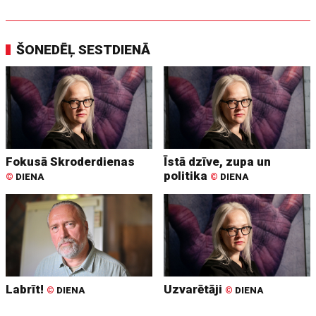
ŠONEDĒĻ SESTDIENĀ
Fokusā Skroderdienas
Īstā dzīve, zupa un
politika
©
DIENA
©
DIENA
Labrīt!
Uzvarētāji
©
DIENA
©
DIENA