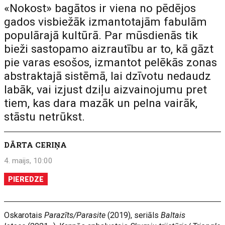
«Nokost» bagātos ir viena no pēdējos
gados visbiežāk izmantotajām fabulām
populārajā kultūrā. Par mūsdienās tik
bieži sastopamo aizrautību ar to, kā gāzt
pie varas esošos, izmantot pelēkās zonas
abstraktajā sistēmā, lai dzīvotu nedaudz
labāk, vai izjust dziļu aizvainojumu pret
tiem, kas dara mazāk un pelna vairāk,
stāstu netrūkst.
DĀRTA CERIŅA
4. maijs, 10:00
PIEREDZE
Oskarotais
Parazīts/Parasite
(2019), seriāls
Baltais