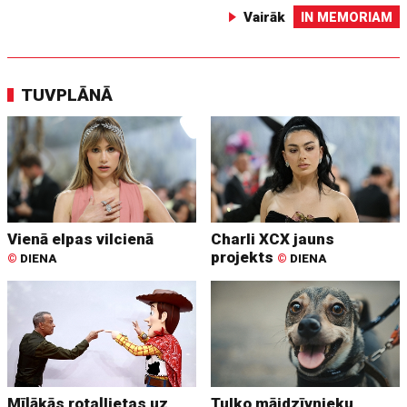
Vairāk
IN MEMORIAM
TUVPLĀNĀ
Vienā elpas vilcienā
Charli XCX jauns
projekts
©
DIENA
©
DIENA
Mīļākās rotaļlietas uz
Tulko mājdzīvnieku