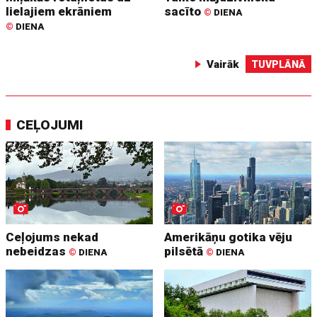
lielajiem ekrāniem
sacīto
©
DIENA
©
DIENA
Vairāk
TUVPLĀNĀ
CEĻOJUMI
Ceļojums nekad
Amerikāņu gotika vēju
nebeidzas
pilsētā
©
DIENA
©
DIENA