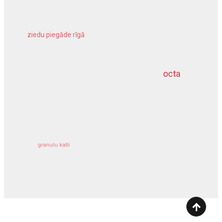
ziedu piegāde rīgā
meliorācijas darbi
octa
dziļurbums
kravu apdrošināšana
granulu katli
siltumsūknis