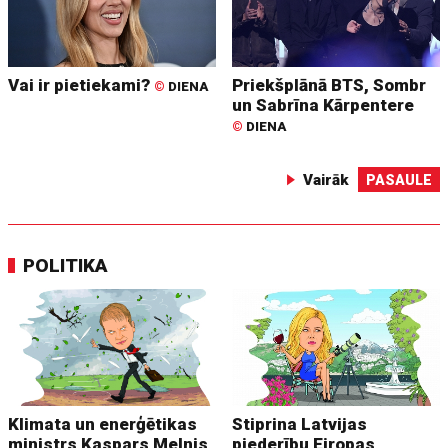
Vai ir pietiekami?
Priekšplānā BTS, Sombr
©
DIENA
un Sabrīna Kārpentere
©
DIENA
Vairāk
PASAULE
POLITIKA
Klimata un enerģētikas
Stiprina Latvijas
ministrs Kaspars Melnis
piederību Eiropas