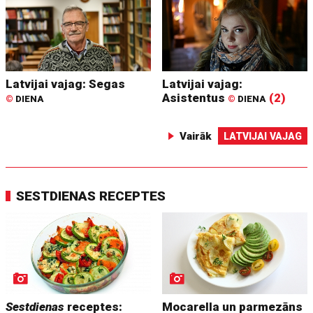
Latvijai vajag: Segas
Latvijai vajag:
Asistentus
(2)
©
DIENA
©
DIENA
Vairāk
LATVIJAI VAJAG
SESTDIENAS RECEPTES
Sestdienas
receptes:
Mocarella un parmezāns