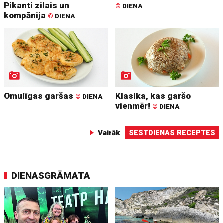
Pikanti zilais un
©
DIENA
kompānija
©
DIENA
Omulīgas garšas
Klasika, kas garšo
©
DIENA
vienmēr!
©
DIENA
Vairāk
SESTDIENAS RECEPTES
DIENASGRĀMATA