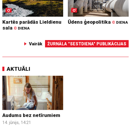
Kartēs parādās Lieldienu
Ūdens ģeopolitika
©
DIENA
sala
©
DIENA
Vairāk
ŽURNĀLA "SESTDIENA" PUBLIKĀCIJAS
AKTUĀLI
Audums bez netīrumiem
14. jūnijs, 14:21