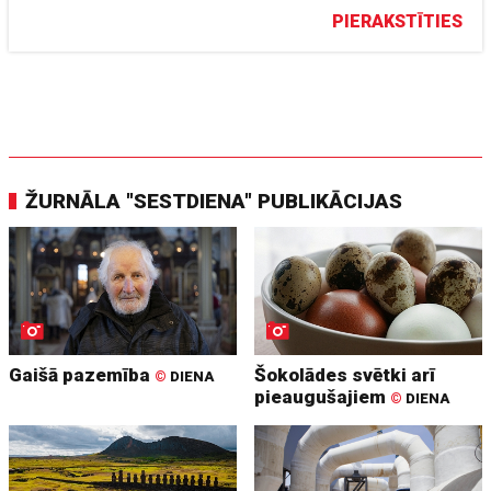
PIERAKSTĪTIES
ŽURNĀLA "SESTDIENA" PUBLIKĀCIJAS
Gaišā pazemība
Šokolādes svētki arī
©
DIENA
pieaugušajiem
©
DIENA