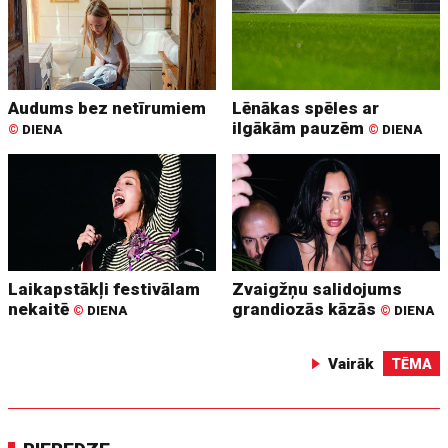
Audums bez netīrumiem
Lēnākas spēles ar
ilgākām pauzēm
©
DIENA
©
DIENA
Laikapstākļi festivālam
Zvaigžņu salidojums
nekaitē
grandiozās kāzās
©
DIENA
©
DIENA
Vairāk
TĒMA