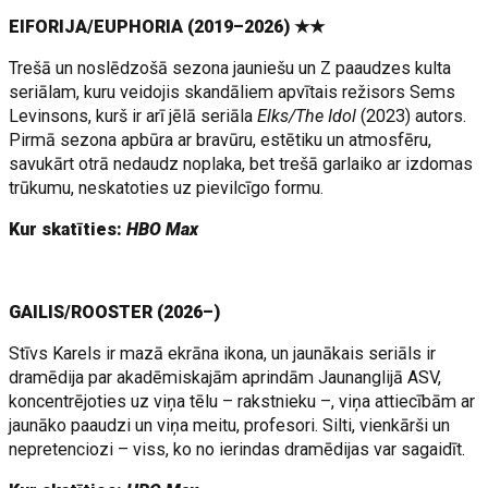
EIFORIJA/EUPHORIA (2019–2026) ★★
Trešā un noslēdzošā sezona jauniešu un Z paaudzes kulta
seriālam, kuru veidojis skandāliem apvītais režisors Sems
Levinsons, kurš ir arī jēlā seriāla
Elks/The Idol
(2023) autors.
Pirmā sezona apbūra ar bravūru, estētiku un atmosfēru,
savukārt otrā nedaudz noplaka, bet trešā garlaiko ar izdomas
trūkumu, neskatoties uz pievilcīgo formu.
Kur skatīties:
HBO Max
GAILIS/ROOSTER (2026–)
Stīvs Karels ir mazā ekrāna ikona, un jaunākais seriāls ir
dramēdija par akadēmiskajām aprindām Jaunanglijā ASV,
koncentrējoties uz viņa tēlu – rakstnieku –, viņa attiecībām ar
jaunāko paaudzi un viņa meitu, profesori. Silti, vienkārši un
nepretenciozi – viss, ko no ierindas dramēdijas var sagaidīt.