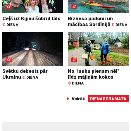
Ceļš uz Kijivu šobrīd tāls
Biznesa padomi un
mācības Sardīnijā
©
DIENA
©
DIENA
Svētku debesis pār
No "lauku pienam nē!"
Ukrainu
līdz mājiņām kokos
©
DIENA
©
DIENA
Vairāk
DIENASGRĀMATA