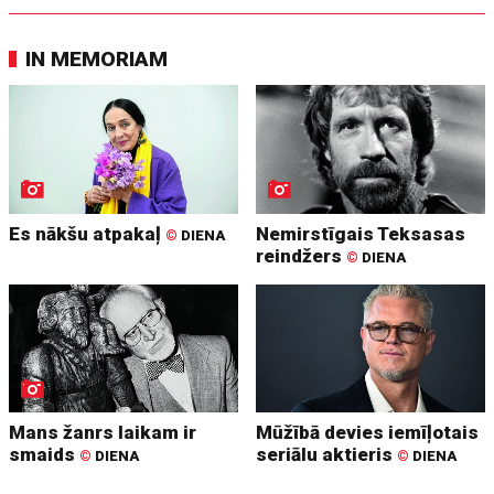
IN MEMORIAM
Es nākšu atpakaļ
Nemirstīgais Teksasas
©
DIENA
reindžers
©
DIENA
Mans žanrs laikam ir
Mūžībā devies iemīļotais
smaids
seriālu aktieris
©
DIENA
©
DIENA