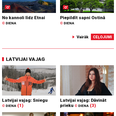
No kannoli līdz Etnai
Piepildīt sapni Ostinā
©
DIENA
©
DIENA
Vairāk
CEĻOJUMI
LATVIJAI VAJAG
Latvijai vajag: Sniegu
Latvijai vajag: Dāvināt
(1)
prieku
(3)
©
DIENA
©
DIENA