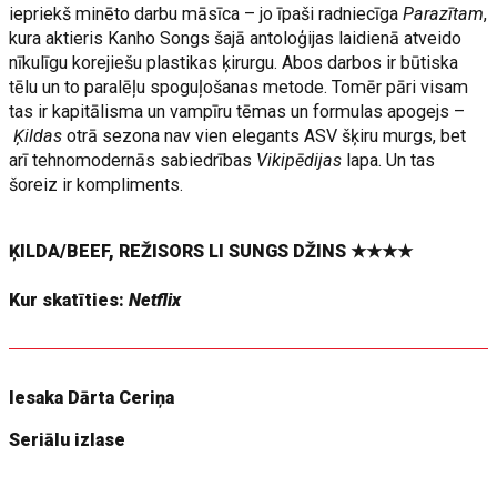
iepriekš minēto darbu māsīca – jo īpaši radniecīga
Parazītam
,
kura aktieris Kanho Songs šajā antoloģijas laidienā atveido
nīkulīgu korejiešu plastikas ķirurgu. Abos darbos ir būtiska
tēlu un to paralēļu spoguļošanas metode. Tomēr pāri visam
tas ir kapitālisma un vampīru tēmas un formulas apogejs –
Ķildas
otrā sezona nav vien elegants ASV šķiru murgs, bet
arī tehnomodernās sabiedrības
Vikipēdijas
lapa. Un tas
šoreiz ir kompliments.
ĶILDA/BEEF, REŽISORS LI SUNGS DŽINS ★★★★
Kur skatīties:
Netflix
Iesaka Dārta Ceriņa
Seriālu izlase