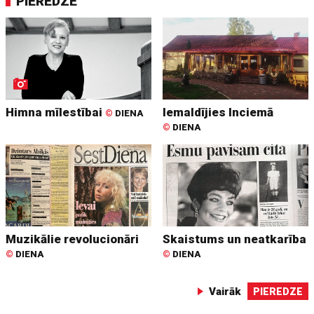
PIEREDZE
Himna mīlestībai
Iemaldījies Inciemā
©
DIENA
©
DIENA
Muzikālie revolucionāri
Skaistums un neatkarība
©
DIENA
©
DIENA
Vairāk
PIEREDZE