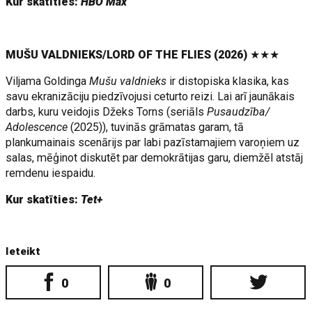
Kur skatīties:
HBO Max
MUŠU VALDNIEKS/LORD OF THE FLIES (2026)
★★★
Viljama Goldinga
Mušu valdnieks
ir distopiska klasika, kas
savu ekranizāciju piedzīvojusi ceturto reizi. Lai arī jaunākais
darbs, kuru veidojis Džeks Torns (seriāls
Pusaudzība/
Adolescence
(2025)), tuvinās grāmatas garam, tā
plankumainais scenārijs par labi pazīstamajiem varoņiem uz
salas, mēģinot diskutēt par demokrātijas garu, diemžēl atstāj
remdenu iespaidu.
Kur skatīties:
Tet+
Ieteikt
0
0