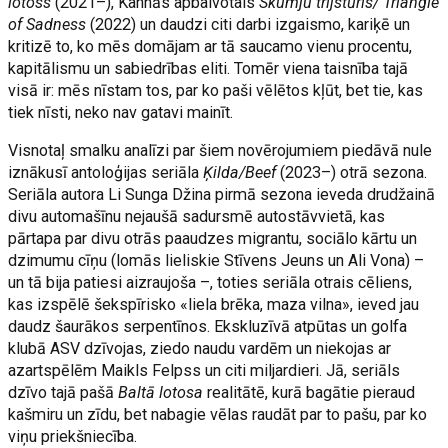
lotoss
(2021–), Kannās apbalvotais
Skumju trijstūris/ Triangle
of Sadness
(2022) un daudzi citi darbi izgaismo, kariķē un
kritizē to, ko mēs domājam ar tā saucamo vienu procentu,
kapitālismu un sabiedrības eliti. Tomēr viena taisnība tajā
visā ir: mēs nīstam tos, par ko paši vēlētos kļūt, bet tie, kas
tiek nīsti, neko nav gatavi mainīt.
Visnotaļ smalku analīzi par šiem novērojumiem piedāvā nule
iznākusī antoloģijas seriāla
Ķilda/Beef
(2023–) otrā sezona.
Seriāla autora Li Sunga Džina pirmā sezona ieveda drudžainā
divu automašīnu nejaušā sadursmē autostāvvietā, kas
pārtapa par divu otrās paaudzes migrantu, sociālo kārtu un
dzimumu cīņu (lomās lieliskie Stīvens Jeuns un Ali Vona) –
un tā bija patiesi aizraujoša –, toties seriāla otrais cēliens,
kas izspēlē šekspīrisko «liela brēka, maza vilna», ieved jau
daudz šaurākos serpentīnos. Ekskluzīvā atpūtas un golfa
klubā ASV dzīvojas, ziedo naudu vardēm un niekojas ar
azartspēlēm Maikls Felpss un citi miljardieri. Jā, seriāls
dzīvo tajā pašā
Baltā lotosa
realitātē, kurā bagātie pieraud
kašmiru un zīdu, bet nabagie vēlas raudāt par to pašu, par ko
viņu priekšniecība.