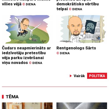
vīlies vējā
demokrātisko vērtību
©
DIENA
telpai
©
DIENA
Čudars neapmierināts ar
Rentgenologs Sārts
iedzīvotāju pretestību
©
DIENA
vēja parku izvēršanai
viņu novados
©
DIENA
Vairāk
POLITIKA
TĒMA