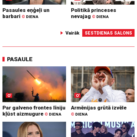
Pasaules eņģeļi un
Politikā princeses
barbari
nevajag
©
DIENA
©
DIENA
Vairāk
SESTDIENAS SALONS
PASAULE
Par galveno frontes līniju
Armēnijas grūtā izvēle
kļūst aizmugure
©
DIENA
©
DIENA