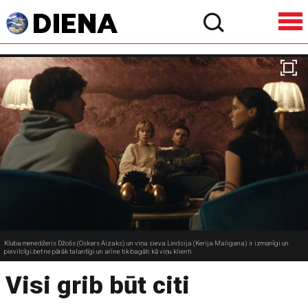
Kluba menedžeris Džošs (Oskars Aizaks) un viņa sieva Lindsija (Kerija Maligana) ir izmanīgi un
pievilcīgi, bet ne pārāk talantīgi un arī ne tik bagāti kā viņu klienti
Visi grib būt citi