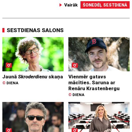
Vairāk
ŠONEDĒĻ SESTDIENĀ
SESTDIENAS SALONS
Jaunā
Skroderdienu
skaņa
Vienmēr gatavs
mācīties. Saruna ar
©
DIENA
Renāru Krastenbergu
©
DIENA