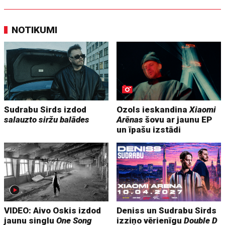
NOTIKUMI
Sudrabu Sirds izdod
Ozols ieskandina
Xiaomi
salauzto siržu balādes
Arēnas
šovu ar jaunu EP
un īpašu izstādi
VIDEO: Aivo Oskis izdod
Deniss un Sudrabu Sirds
jaunu singlu
One Song
izziņo vērienīgu
Double D