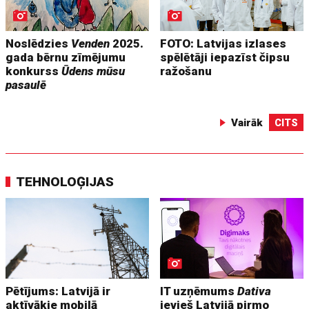
Noslēdzies
Venden
2025.
FOTO: Latvijas izlases
gada bērnu zīmējumu
spēlētāji iepazīst čipsu
konkurss
Ūdens mūsu
ražošanu
pasaulē
Vairāk
CITS
TEHNOLOĢIJAS
Pētījums: Latvijā ir
IT uzņēmums
Dativa
aktīvākie mobilā
ievieš Latvijā pirmo