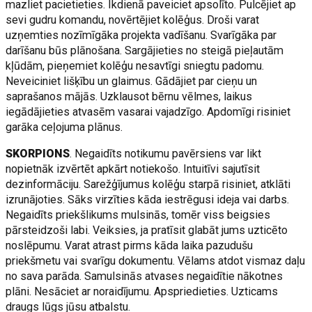
mazliet pacietieties. Ikdienā paveiciet apsolīto. Pulcējiet ap
sevi gudru komandu, novērtējiet kolēģus. Droši varat
uzņemties nozīmīgāka projekta vadīšanu. Svarīgāka par
darīšanu būs plānošana. Sargājieties no steigā pieļautām
kļūdām, pieņemiet kolēģu nesavtīgi sniegtu padomu.
Neveiciniet lišķību un glaimus. Gādājiet par cieņu un
saprašanos mājās. Uzklausot bērnu vēlmes, laikus
iegādājieties atvasēm vasarai vajadzīgo. Apdomīgi risiniet
garāka ceļojuma plānus.
SKORPIONS
. Negaidīts notikumu pavērsiens var likt
nopietnāk izvērtēt apkārt notiekošo. Intuitīvi sajutīsit
dezinformāciju. Sarežģījumus kolēģu starpā risiniet, atklāti
izrunājoties. Sāks virzīties kāda iestrēgusi ideja vai darbs.
Negaidīts priekšlikums mulsinās, tomēr viss beigsies
pārsteidzoši labi. Veiksies, ja pratīsit glabāt jums uzticēto
noslēpumu. Varat atrast pirms kāda laika pazudušu
priekšmetu vai svarīgu dokumentu. Vēlams atdot vismaz daļu
no sava parāda. Samulsinās atvases negaidītie nākotnes
plāni. Nesāciet ar noraidījumu. Apspriedieties. Uzticams
draugs lūgs jūsu atbalstu.