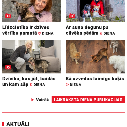
Līdzcietība ir dzīves
Ar suņa degunu pa
vērtību pamatā
cilvēka pēdām
©
DIENA
©
DIENA
Dzīvība, kas jūt, baidās
Kā uzvedas laimīgs kaķis
un kam sāp
©
DIENA
©
DIENA
Vairāk
LAIKRAKSTA DIENA PUBLIKĀCIJAS
AKTUĀLI