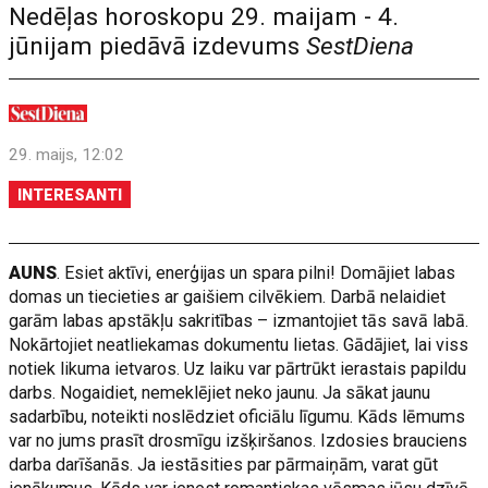
Nedēļas horoskopu 29. maijam - 4.
jūnijam piedāvā izdevums
SestDiena
29. maijs, 12:02
INTERESANTI
AUNS
. Esiet aktīvi, enerģijas un spara pilni! Domājiet labas
domas un tiecieties ar gaišiem cilvēkiem. Darbā nelaidiet
garām labas apstākļu sakritības – izmantojiet tās savā labā.
Nokārtojiet neatliekamas dokumentu lietas. Gādājiet, lai viss
notiek likuma ietvaros. Uz laiku var pārtrūkt ierastais papildu
darbs. Nogaidiet, nemeklējiet neko jaunu. Ja sākat jaunu
sadarbību, noteikti noslēdziet oficiālu līgumu. Kāds lēmums
var no jums prasīt drosmīgu izšķiršanos. Izdosies brauciens
darba darīšanās. Ja iestāsities par pārmaiņām, varat gūt