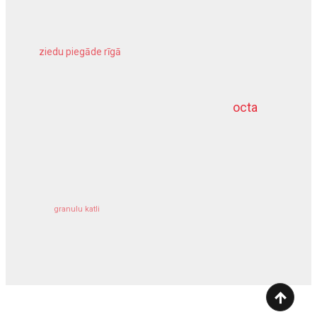
ziedu piegāde rīgā
meliorācijas darbi
octa
dziļurbums
kravu apdrošināšana
granulu katli
siltumsūknis