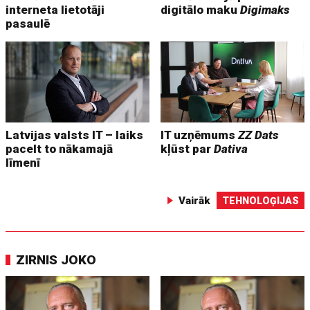
interneta lietotāji
digitālo maku
Digimaks
pasaulē
Latvijas valsts IT – laiks
IT uzņēmums
ZZ Dats
pacelt to nākamajā
kļūst par
Dativa
līmenī
Vairāk
TEHNOLOĢIJAS
ZIRNIS JOKO