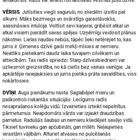
ienākumus. Kāds var ienest romantiskas vēsmas jūsu dzīvē.
VĒRSIS
. Jutīsities viegli saguruši, no sliedēm izsitīs pat
sīkumi. Māks bezmiegs un svārstīgs garastāvoklis,
saasināsies intuīcija. Veltīsit sevi karjerai, gribēsit atkal un
atkal visiem pierādīt savas spējas. Uzņēmīgi veidosit plānus
nākotnei. Lielas naudas nebūs, tāpēc lieki netērējiet to, kas
jums ir. Ģimenes dzīvē gaiši mirkļi mīsies ar nemieru.
Neatliks pietiekami daudz laika tuvajiem cilvēkiem un
attiecībām. Tas radīs spriedzi. Starp dzīvesbiedriem var
uzliesmot greizsirdība, no kā cietīs bez vainas vainīgie. Ja
apkārtējie neiejauksies un jums pietiks prāta savaldīties, viss
nokārtosies.
DVĪŅI
. Augs pienākumu nasta. Saglabājiet mieru un
paškontroli riskantās situācijās. Lecīgums radīs
nesaprašanos kolēģu vidū. Izvairieties izteikt nepelnītus
pārmetumus. Neapdomāts vārds var izjaukt draudzības
pamatus. Radušās šaubas un nemieru kliedējiet savējo vidū.
Tiksiet tuvinieku gan apčubināti, gan mīlēti. Neļaujieties
ierastām vājībām. Atturiet atvases no pulcēšanās