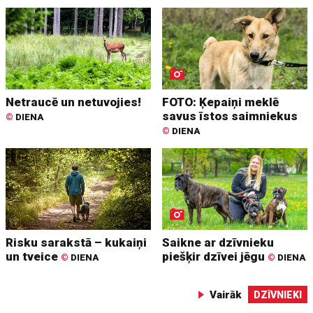
Netraucē un netuvojies!
FOTO: Ķepaiņi meklē
savus īstos saimniekus
©
DIENA
©
DIENA
Risku sarakstā – kukaiņi
Saikne ar dzīvnieku
un tveice
piešķir dzīvei jēgu
©
DIENA
©
DIENA
Vairāk
DZĪVNIEKI