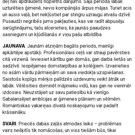
dēļ nav apdraudēts nopietns darījums. Šajā periodā labāk
uzturēties ģimenē, nevis kompānijās ārpus mājas. Turiet acis
un ausis vaļā, bet nekļūstiet par stingru uzraugu atvašu dzīvē.
Pusaudži negribēs jums pakļauties, kas var radīt abpusēju
sarūgtinājumu, taču atcerieties, ka jaunās paaudzes
sasniegumi un kļūdīšanās ir viņu pašu atbildība.
JAUNAVA
. Jaunām atziņām bagāts periods, mainīgi
apkārtējie apstākļi. Profesionālais ceļš var strauji pavērsties
citā virzienā. Ieviesiet kārtību gan domās, gan darba lietās un
sadzīvē. Iespējamas domstarpības ar kolēģiem. Izvairieties
no asām vārdu pārmaiņām un sava viedokļa uzspiešanas.
Saistošs kopīgs mērķis palīdzēs uzdevumu veikt ātrāk un
labāk. Vēlēsities dominēt mājinieku vidū, kas gan ne vienmēr
izdosies. Neuzstājiet uz savu patiesību kā vienīgo.
Sabalansējiet ambīcijas ar ģimenes plāniem un vēlmēm.
Romantiskas vakariņas divatā noskaņojumu var padarīt
krāsaināku.
SVARI
. Priecēs dabas zaļās atmodas laiks – problēmas
vairs nešķitīs tik nomācošas, un viss tiešām būs, tikai