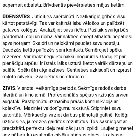
saņemsit atbalstu. Brīvdienās pievērsieties mājas lietām.
ŪDENSVĪRS
. Jutīsities saērcināti. Neatkarīgie gribēs visu
kārtot patstāvīgi. Tas var kaitināt labu vēlošos un palīdzēt
gatavos kolēģus. Analizējiet savu rīcību. Pašlaik svarīgi būs
pārdomāti soļi un rīcība. Var nākties sniegt atbalstu nepatiesi
apvainotajam. Skaidri un nelokāmi paudiet savu nostāju.
Daudzās lietās palīdzēs seni kontakti. Samērojiet spēku
rezerves. Var mākt negulētu nakšu nogurums. Gādājiet par
pienācīgu atpūtu. Ir īstais laiks uzturā lietot vairāk dārzeņu un
salātu. Spēki ātri atgriezīsies. Centieties uzklausīt un izprast
mīļoto cilvēku. Izvairieties no strīdiem.
ZIVIS
. Visnotaļ veiksmīgs periods. Sekmīgs radošs darbs
literārā un kino jomā. Profesionālās spējas virzīs jūs arvien
augstāk. Pastiprinātu uzmanību prasīs komunikācija ar
kolektīvu. Maziniet valdonīgumu raksturā. Stipriniet savu
autoritāti. Mērķtiecīgi virziet darbus plānotajā gultnē. Kolēģi
uzticēsies, ja redzēs gaidītos rezultātus. Tos sasniegsit ar
precizitāti, perfektu ideju realizāciju un izpildi. Ļaujiet ģimenei
apzināties, ka esat mīļo cilvēku stiprais plecs. Ja atvasei