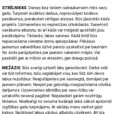
STRĒLNIEKS
. Dienas bez lieliem satraukumiem ritēs savu
gaitu. Turpiniet iesāktos darbus, noprecizējiet tuvākos
pasākumus, pierakstiet vērtīgas atziņas. Būs jāaizstāv kāds
projekts. Uzmanieties no neprecīzas izteikšanās. Saņemsit
vairākuma atbalstu, lai arī kāds var mēģināt apstrīdēt jūsu
piedāvājumu. Tikšanās, labas sarunas. Kādā brīdī būs
nepieciešama vienatne domu apkopošanai. Pēkšņus
jaunumus sabiedrības dzīvē pareizi uzskatīsit par baumām.
No sirds parūpējieties par jaukiem vakariem mājās. Var
pasēdēt gan ar mīļoto un atvasēm, gan draugu pulciņā.
MEŽĀZIS
. Būs svarīgi uzturēt labu garastāvokli. Darba vidē
var būt reformas, taču saglabājiet visu, kas līdz šim devis
labus rezultātus. Neapstājieties pie sasniegtā, domājiet par
jauniem plāniem. Neejiet par galvotāju mazpazīstama cilvēka
darījumos. Uzņemieties atbildību par savu rīcību vai
uzrakstīto nesenā pagātnē. Nepalaidiet garām nozīmīgu
tikšanos. Neatkarīgi no vecuma tuvākajā laikā sāksit apdomāt
izglītības gaitu turpinājumu. Ar iekšēju mieru varēsit gāzt
kalnus. Nežēlojiet labus vārdus, atbalstu cilvēkiem. Arī jūs