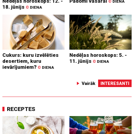
Nedēļas horoskops: 12. -
Padomi vasarai
©
DIENA
18. jūnijs
©
DIENA
Cukurs: kuru izvēlēties
Nedēļas horoskops: 5. -
desertiem, kuru
11. jūnijs
©
DIENA
ievārījumiem?
©
DIENA
Vairāk
INTERESANTI
RECEPTES