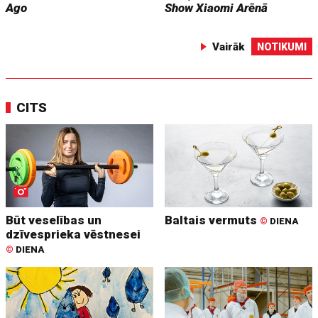
Ago
Show
Xiaomi Arēnā
Vairāk
NOTIKUMI
CITS
Būt veselības un
Baltais vermuts
©
DIENA
dzīvesprieka vēstnesei
©
DIENA