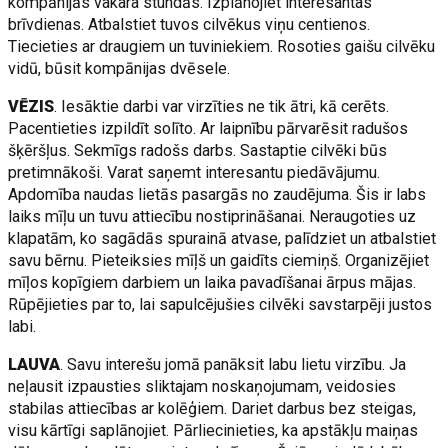
kompānijās vakara stundās. Izplānojiet interesantas
brīvdienas. Atbalstiet tuvos cilvēkus viņu centienos.
Tiecieties ar draugiem un tuviniekiem. Rosoties gaišu cilvēku
vidū, būsit kompānijas dvēsele.
VĒZIS
. Iesāktie darbi var virzīties ne tik ātri, kā cerēts.
Pacentieties izpildīt solīto. Ar laipnību pārvarēsit radušos
šķēršļus. Sekmīgs radošs darbs. Sastaptie cilvēki būs
pretimnākoši. Varat saņemt interesantu piedāvājumu.
Apdomība naudas lietās pasargās no zaudējuma. Šis ir labs
laiks mīļu un tuvu attiecību nostiprināšanai. Neraugoties uz
klapatām, ko sagādās spurainā atvase, palīdziet un atbalstiet
savu bērnu. Pieteiksies mīļš un gaidīts ciemiņš. Organizējiet
mīļos kopīgiem darbiem un laika pavadīšanai ārpus mājas.
Rūpējieties par to, lai sapulcējušies cilvēki savstarpēji justos
labi.
LAUVA
. Savu interešu jomā panāksit labu lietu virzību. Ja
neļausit izpausties sliktajam noskaņojumam, veidosies
stabilas attiecības ar kolēģiem. Dariet darbus bez steigas,
visu kārtīgi saplānojiet. Pārliecinieties, ka apstākļu maiņas