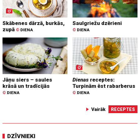
Skābenes dārzā, burkās,
Saulgriežu dzērieni
zupā
©
DIENA
©
DIENA
Jāņu siers – saules
Dienas
receptes:
krāsā un tradīcijās
Turpinām ēst rabarberus
©
DIENA
©
DIENA
Vairāk
RECEPTES
DZĪVNIEKI