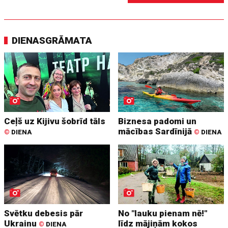
DIENASGRĀMATA
Ceļš uz Kijivu šobrīd tāls
Biznesa padomi un
mācības Sardīnijā
©
DIENA
©
DIENA
Svētku debesis pār
No "lauku pienam nē!"
Ukrainu
līdz mājiņām kokos
©
DIENA