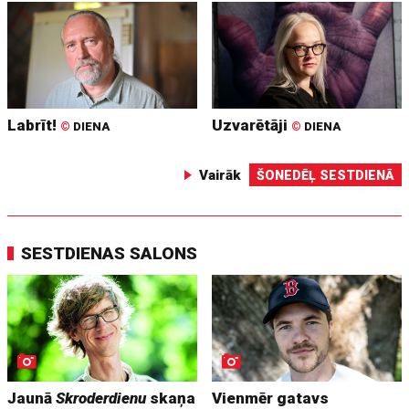
Labrīt!
Uzvarētāji
©
DIENA
©
DIENA
Vairāk
ŠONEDĒĻ SESTDIENĀ
SESTDIENAS SALONS
Jaunā
Skroderdienu
skaņa
Vienmēr gatavs