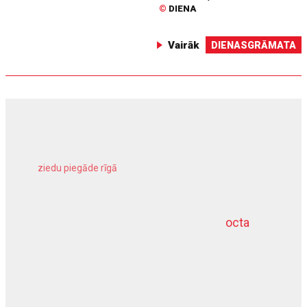
©
DIENA
Vairāk
DIENASGRĀMATA
ziedu piegāde rīgā
meliorācijas darbi
octa
dziļurbums
kravu apdrošināšana