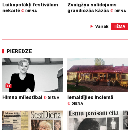
Laikapstākļi festivālam
Zvaigžņu salidojums
nekaitē
grandiozās kāzās
©
DIENA
©
DIENA
Vairāk
TĒMA
PIEREDZE
Himna mīlestībai
Iemaldījies Inciemā
©
DIENA
©
DIENA