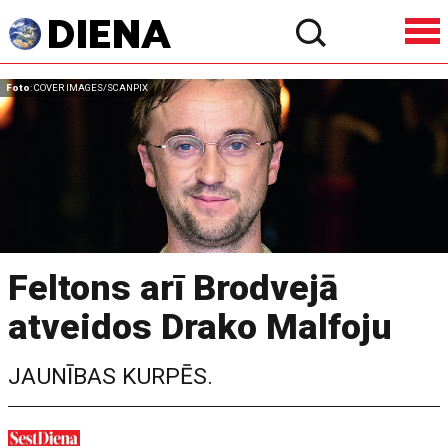
Foto
: COVER IMAGES/SCANPIX
Feltons arī Brodvejā
atveidos Drako Malfoju
JAUNĪBAS KURPĒS.