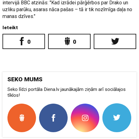
intervijā BBC atzinās: "Kad izrādei pārģērbos par Drako un
uzliku parūku, asaras nāca pašas – tā ir tik nozīmīga daļa no
manas dzīves."
Ieteikt
0
0
SEKO MUMS
Seko līdzi portāla Diena.lv jaunākajām ziņām arī sociālajos
tīklos!