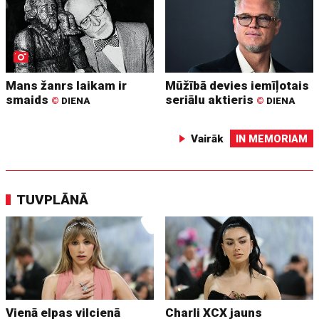
Mans žanrs laikam ir
Mūžībā devies iemīļotais
smaids
seriālu aktieris
©
DIENA
©
DIENA
Vairāk
IN MEMORIAM
TUVPLĀNĀ
Vienā elpas vilcienā
Charli XCX jauns