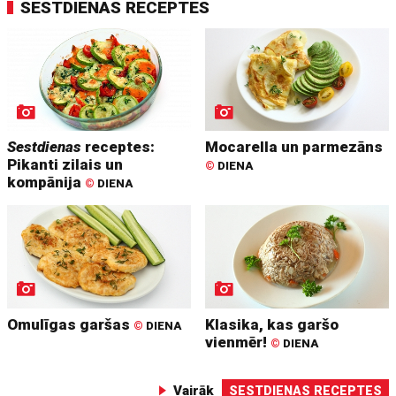
SESTDIENAS RECEPTES
Sestdienas
receptes:
Mocarella un parmezāns
Pikanti zilais un
©
DIENA
kompānija
©
DIENA
Omulīgas garšas
Klasika, kas garšo
©
DIENA
vienmēr!
©
DIENA
Vairāk
SESTDIENAS RECEPTES