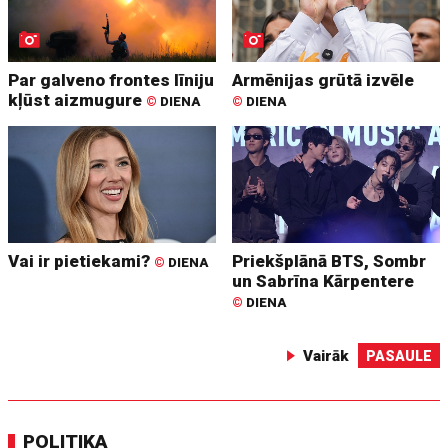
Par galveno frontes līniju
Armēnijas grūtā izvēle
kļūst aizmugure
©
DIENA
©
DIENA
Vai ir pietiekami?
Priekšplānā BTS, Sombr
©
DIENA
un Sabrīna Kārpentere
©
DIENA
Vairāk
PASAULE
POLITIKA