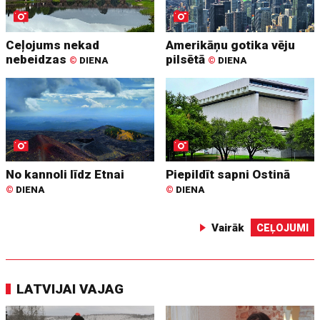
Ceļojums nekad
Amerikāņu gotika vēju
nebeidzas
pilsētā
©
DIENA
©
DIENA
No kannoli līdz Etnai
Piepildīt sapni Ostinā
©
DIENA
©
DIENA
Vairāk
CEĻOJUMI
LATVIJAI VAJAG