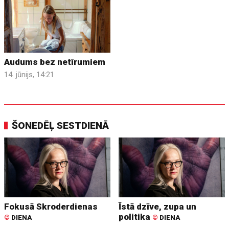
Audums bez netīrumiem
14. jūnijs, 14:21
ŠONEDĒĻ SESTDIENĀ
Fokusā Skroderdienas
Īstā dzīve, zupa un
politika
©
DIENA
©
DIENA