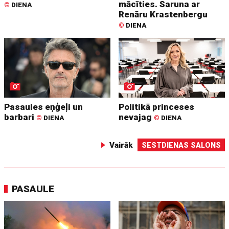
mācīties. Saruna ar
©
DIENA
Renāru Krastenbergu
©
DIENA
Pasaules eņģeļi un
Politikā princeses
barbari
nevajag
©
DIENA
©
DIENA
Vairāk
SESTDIENAS SALONS
PASAULE