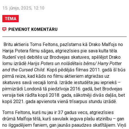
15. jūnijs, 2025, 12:10
TĒMA
PIEVIENOT KOMENTĀRU
Britu aktieris Toms Feltons, pazīstams kā Drako Malfojs no
Harija Potera filmu sāgas, atgriezīsies pie sava kulta tēla.
Rudenī viņš debitēs uz Brodvejas skatuves, spēlējot Drako
lomu izrādē
Harijs Poters un nolādētais bērns/ Harry Potter
and the Cursed Child.
Kopš pēdējās filmas 2011. gadā šī būs
pirmā reize, kad kāds no filmu aktieriem atgriežas uz
skatuves savā vecajā lomā. Izrāde iestudēta jau iepriekš –
pirmizrādi Londonā tā piedzīvoja 2016. gadā, bet Brodvejas
versija tiek rādīta kopš 2018. gada, sākotnēji divās daļās, bet
kopš 2021. gada apvienota vienā trīsarpus stundu izrādē.
Toms Feltons, kurš nu jau ir 37 gadus vecs, atgriezīsies
drūmā Malfoja tēlā, kurš savulaik ieguva plašu atzinību – gan
no ilggadējiem faniem, gan jaunās paaudzes skatītājiem. Viņš