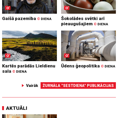
Gaišā pazemība
Šokolādes svētki arī
©
DIENA
pieaugušajiem
©
DIENA
Kartēs parādās Lieldienu
Ūdens ģeopolitika
©
DIENA
sala
©
DIENA
Vairāk
ŽURNĀLA "SESTDIENA" PUBLIKĀCIJAS
AKTUĀLI