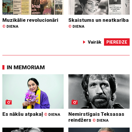
Muzikālie revolucionāri
Skaistums un neatkarība
©
DIENA
©
DIENA
Vairāk
PIEREDZE
IN MEMORIAM
Es nākšu atpakaļ
Nemirstīgais Teksasas
©
DIENA
reindžers
©
DIENA