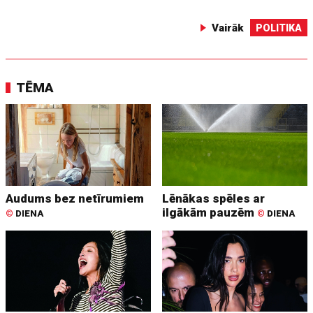
Vairāk
POLITIKA
TĒMA
Audums bez netīrumiem
Lēnākas spēles ar
ilgākām pauzēm
©
DIENA
©
DIENA