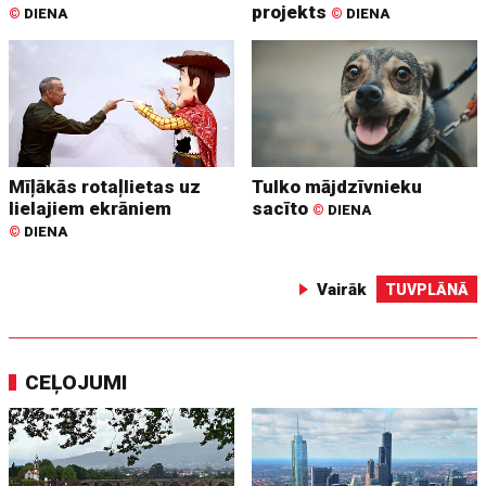
projekts
©
DIENA
©
DIENA
Mīļākās rotaļlietas uz
Tulko mājdzīvnieku
lielajiem ekrāniem
sacīto
©
DIENA
©
DIENA
Vairāk
TUVPLĀNĀ
CEĻOJUMI