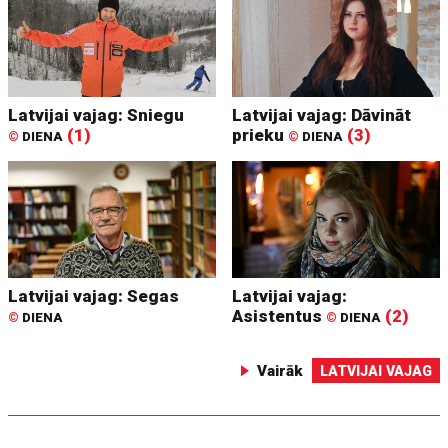
Latvijai vajag: Sniegu
Latvijai vajag: Dāvināt
(1)
prieku
(3)
©
DIENA
©
DIENA
Latvijai vajag: Segas
Latvijai vajag:
Asistentus
(2)
©
DIENA
©
DIENA
Vairāk
LATVIJAI VAJAG