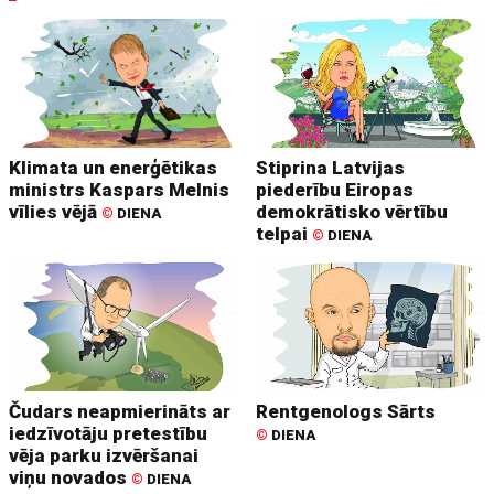
Klimata un enerģētikas
Stiprina Latvijas
ministrs Kaspars Melnis
piederību Eiropas
vīlies vējā
demokrātisko vērtību
©
DIENA
telpai
©
DIENA
Čudars neapmierināts ar
Rentgenologs Sārts
iedzīvotāju pretestību
©
DIENA
vēja parku izvēršanai
viņu novados
©
DIENA