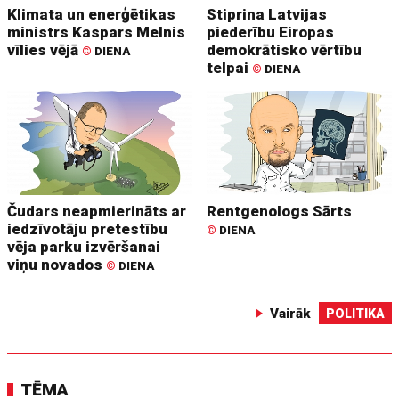
Klimata un enerģētikas
Stiprina Latvijas
ministrs Kaspars Melnis
piederību Eiropas
vīlies vējā
demokrātisko vērtību
©
DIENA
telpai
©
DIENA
Čudars neapmierināts ar
Rentgenologs Sārts
iedzīvotāju pretestību
©
DIENA
vēja parku izvēršanai
viņu novados
©
DIENA
Vairāk
POLITIKA
TĒMA