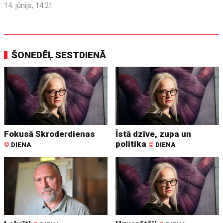
14. jūnijs, 14:21
ŠONEDĒĻ SESTDIENĀ
Fokusā Skroderdienas
Īstā dzīve, zupa un
politika
©
DIENA
©
DIENA