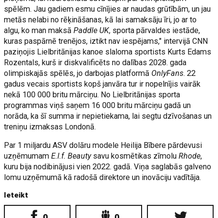
spēlēm. Jau gadiem esmu cīnījies ar naudas grūtībām, un jau
metās nelabi no rēķināšanas, kā lai samaksāju īri, jo ar to
algu, ko man maksā
Paddle UK
, sporta pārvaldes iestāde,
kuras paspārnē trenējos, iztikt nav iespējams," intervijā CNN
paziņojis Lielbritānijas kanoe slaloma sportists Kurts Edams
Rozentals, kurš ir diskvalificēts no dalības 2028. gada
olimpiskajās spēlēs, jo darbojas platformā
OnlyFans
. 22
gadus vecais sportists kopš janvāra tur ir nopelnījis vairāk
nekā 100 000 britu mārciņu. No Lielbritānijas sporta
programmas viņš saņem 16 000 britu mārciņu gadā un
norāda, ka šī summa ir nepietiekama, lai segtu dzīvošanas un
treniņu izmaksas Londonā.
Par 1 miljardu ASV dolāru modele Heilija Bībere pārdevusi
uzņēmumam
E.l.f. Beauty
savu kosmētikas zīmolu
Rhode
,
kuru bija nodibinājusi vien 2022. gadā. Viņa saglabās galveno
lomu uzņēmumā kā radošā direktore un inovāciju vadītāja.
Ieteikt
0
0