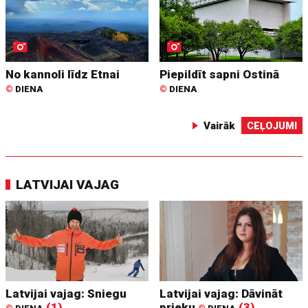
No kannoli līdz Etnai
Piepildīt sapni Ostinā
©
DIENA
©
DIENA
Vairāk
CEĻOJUMI
LATVIJAI VAJAG
Latvijai vajag: Sniegu
Latvijai vajag: Dāvināt
(1)
prieku
(3)