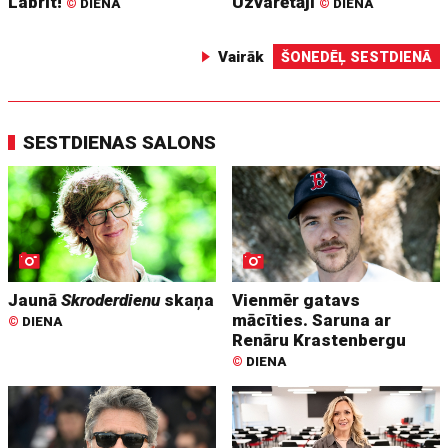
Labrīt!
Uzvarētāji
©
DIENA
©
DIENA
Vairāk
ŠONEDĒĻ SESTDIENĀ
SESTDIENAS SALONS
Jaunā
Skroderdienu
skaņa
Vienmēr gatavs
mācīties. Saruna ar
©
DIENA
Renāru Krastenbergu
©
DIENA