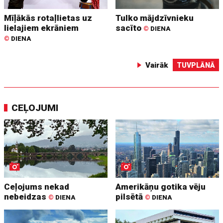
Mīļākās rotaļlietas uz
Tulko mājdzīvnieku
lielajiem ekrāniem
sacīto
©
DIENA
©
DIENA
Vairāk
TUVPLĀNĀ
CEĻOJUMI
Ceļojums nekad
Amerikāņu gotika vēju
nebeidzas
pilsētā
©
DIENA
©
DIENA