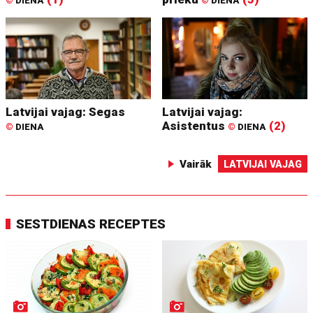
©
DIENA
©
DIENA
Latvijai vajag: Segas
Latvijai vajag:
Asistentus
(2)
©
DIENA
©
DIENA
Vairāk
LATVIJAI VAJAG
SESTDIENAS RECEPTES