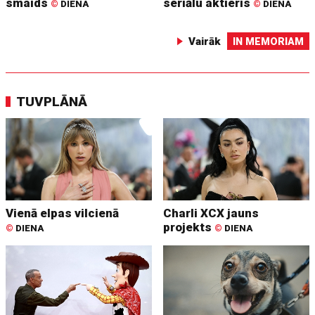
smaids
seriālu aktieris
©
DIENA
©
DIENA
Vairāk
IN MEMORIAM
TUVPLĀNĀ
Vienā elpas vilcienā
Charli XCX jauns
projekts
©
DIENA
©
DIENA