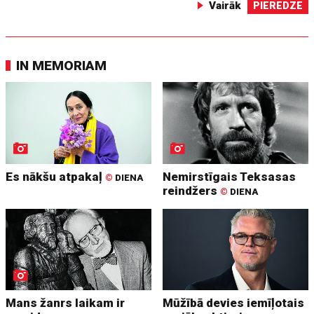
Vairāk
PIEREDZE
IN MEMORIAM
Es nākšu atpakaļ
Nemirstīgais Teksasas
©
DIENA
reindžers
©
DIENA
Mans žanrs laikam ir
Mūžībā devies iemīļotais