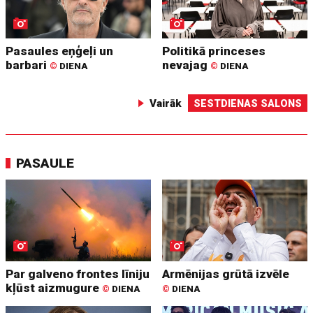
Pasaules eņģeļi un
Politikā princeses
barbari
nevajag
©
DIENA
©
DIENA
Vairāk
SESTDIENAS SALONS
PASAULE
Par galveno frontes līniju
Armēnijas grūtā izvēle
kļūst aizmugure
©
DIENA
©
DIENA