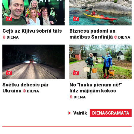
Ceļš uz Kijivu šobrīd tāls
Biznesa padomi un
mācības Sardīnijā
©
DIENA
©
DIENA
Svētku debesis pār
No "lauku pienam nē!"
Ukrainu
līdz mājiņām kokos
©
DIENA
©
DIENA
Vairāk
DIENASGRĀMATA