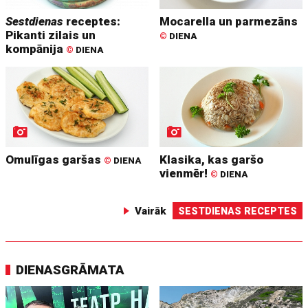
Sestdienas
receptes:
Mocarella un parmezāns
Pikanti zilais un
©
DIENA
kompānija
©
DIENA
Omulīgas garšas
Klasika, kas garšo
©
DIENA
vienmēr!
©
DIENA
Vairāk
SESTDIENAS RECEPTES
DIENASGRĀMATA