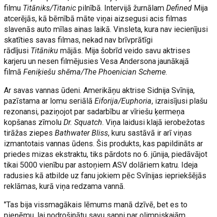
filmu
Titāniks/Titanic
pilnībā. Intervijā žurnālam
Defined
Mija
atcerējās, kā bērnībā māte viņai aizsegusi acis filmas
slavenās auto mīlas ainas laikā. Vinsleta, kura nav iecienījusi
skatīties savas filmas, nekad nav brīvprātīgi
rādījusi
Titāniku
mājās. Mija šobrīd veido savu aktrises
karjeru un nesen filmējusies Vesa Andersona jaunākajā
filmā
Feniķiešu shēma/The Phoenician Scheme
.
Ar savas vannas ūdeni. Amerikāņu aktrise Sidnija Svīnija,
pazīstama ar lomu seriālā
Eiforija/Euphoria
, izraisījusi plašu
rezonansi, paziņojot par sadarbību ar vīriešu ķermeņa
kopšanas zīmolu
Dr. Squatch
. Viņa laidusi klajā ierobežotas
tirāžas ziepes
Bathwater Bliss
, kuru sastāvā ir arī viņas
izmantotais vannas ūdens. Šis produkts, kas papildināts ar
priedes mizas ekstraktu, tiks pārdots no 6. jūnija, piedāvājot
tikai 5000 vienību par astoņiem ASV dolāriem katru. Ideja
radusies kā atbilde uz fanu jokiem pēc Svīnijas iepriekšējās
reklāmas, kurā viņa redzama vannā.
"Tas bija vissmagākais lēmums manā dzīvē, bet es to
pieņēmu, lai nodrošinātu savu sapni par olimpiskajām