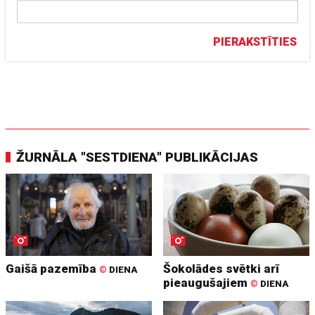
PIERAKSTĪTIES
ŽURNĀLA "SESTDIENA" PUBLIKĀCIJAS
Gaišā pazemība
Šokolādes svētki arī
©
DIENA
pieaugušajiem
©
DIENA