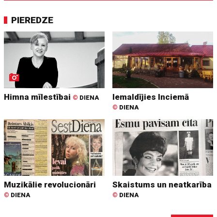
PIEREDZE
Himna mīlestībai
Iemaldījies Inciemā
©
DIENA
©
DIENA
Muzikālie revolucionāri
Skaistums un neatkarība
©
DIENA
©
DIENA