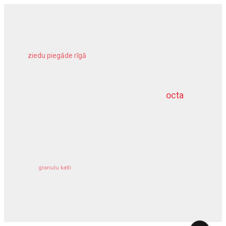
ziedu piegāde rīgā
meliorācijas darbi
octa
dziļurbums
kravu apdrošināšana
granulu katli
siltumsūknis