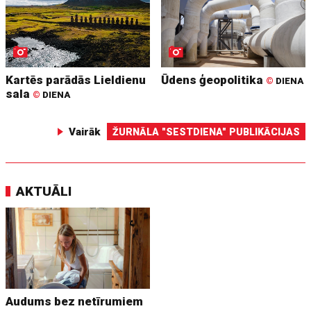
Kartēs parādās Lieldienu
Ūdens ģeopolitika
©
DIENA
sala
©
DIENA
Vairāk
ŽURNĀLA "SESTDIENA" PUBLIKĀCIJAS
AKTUĀLI
Audums bez netīrumiem