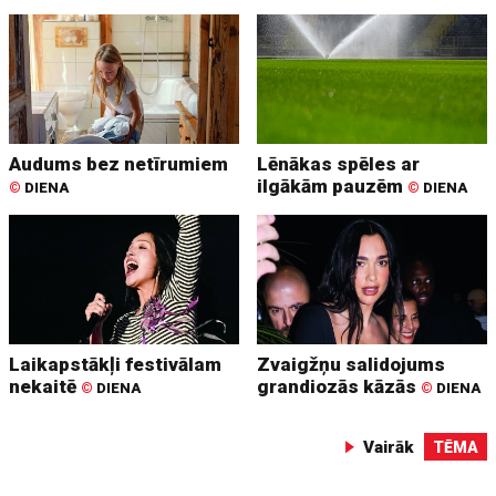
Audums bez netīrumiem
Lēnākas spēles ar
ilgākām pauzēm
©
DIENA
©
DIENA
Laikapstākļi festivālam
Zvaigžņu salidojums
nekaitē
grandiozās kāzās
©
DIENA
©
DIENA
Vairāk
TĒMA