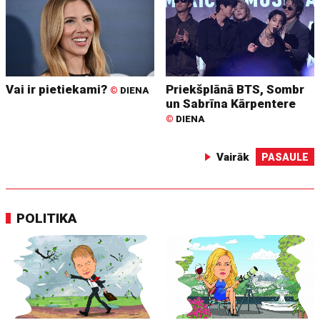
Vai ir pietiekami?
Priekšplānā BTS, Sombr
©
DIENA
un Sabrīna Kārpentere
©
DIENA
Vairāk
PASAULE
POLITIKA