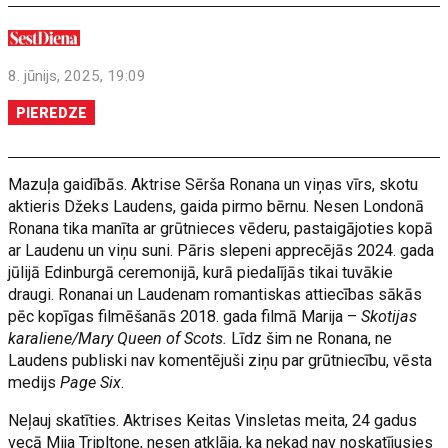
8. jūnijs, 2025, 19:09
PIEREDZE
Mazuļa gaidībās. Aktrise Sērša Ronana un viņas vīrs, skotu
aktieris Džeks Laudens, gaida pirmo bērnu. Nesen Londonā
Ronana tika manīta ar grūtnieces vēderu, pastaigājoties kopā
ar Laudenu un viņu suni. Pāris slepeni apprecējās 2024. gada
jūlijā Edinburgā ceremonijā, kurā piedalījās tikai tuvākie
draugi. Ronanai un Laudenam romantiskas attiecības sākās
pēc kopīgas filmēšanās 2018. gada filmā Marija –
Skotijas
karaliene/Mary Queen of Scots.
Līdz šim ne Ronana, ne
Laudens publiski nav komentējuši ziņu par grūtniecību, vēsta
medijs
Page Six
.
Neļauj skatīties. Aktrises Keitas Vinsletas meita, 24 gadus
vecā Mija Tripltone, nesen atklāja, ka nekad nav noskatījusies