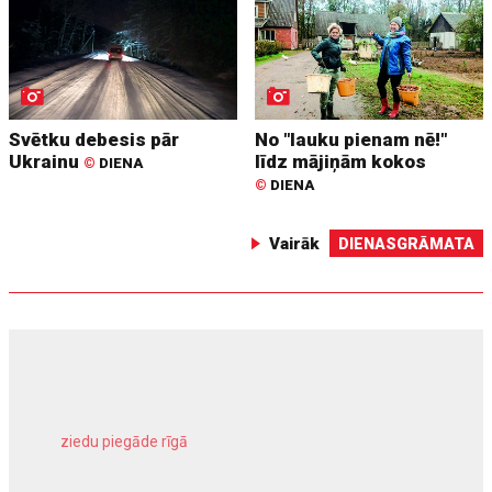
Svētku debesis pār
No "lauku pienam nē!"
Ukrainu
līdz mājiņām kokos
©
DIENA
©
DIENA
Vairāk
DIENASGRĀMATA
ziedu piegāde rīgā
meliorācijas darbi