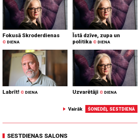
Fokusā Skroderdienas
Īstā dzīve, zupa un
politika
©
DIENA
©
DIENA
Labrīt!
Uzvarētāji
©
DIENA
©
DIENA
Vairāk
ŠONEDĒĻ SESTDIENĀ
SESTDIENAS SALONS