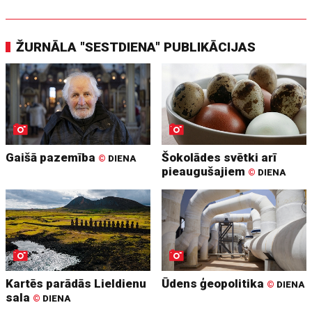
ŽURNĀLA "SESTDIENA" PUBLIKĀCIJAS
Gaišā pazemība
Šokolādes svētki arī
©
DIENA
pieaugušajiem
©
DIENA
Kartēs parādās Lieldienu
Ūdens ģeopolitika
©
DIENA
sala
©
DIENA