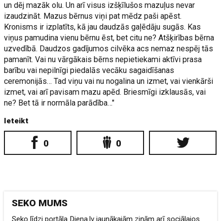
un dēj mazāk olu. Un arī visus izšķīlušos mazuļus nevar
izaudzināt. Mazus bērnus viņi pat mēdz paši apēst.
Kronisms ir izplatīts, kā jau daudzās gaļēdāju sugās. Kas
viņus pamudina vienu bērnu ēst, bet citu ne? Atšķirības bērna
uzvedībā. Daudzos gadījumos cilvēka acs nemaz nespēj tās
pamanīt. Vai nu vārgākais bērns nepietiekami aktīvi prasa
barību vai nepilnīgi piedalās vecāku sagaidīšanas
ceremonijās… Tad viņu vai nu nogalina un izmet, vai vienkārši
izmet, vai arī pavisam mazu apēd. Briesmīgi izklausās, vai
ne? Bet tā ir normāla parādība…"
Ieteikt
0
0
SEKO MUMS
Seko līdzi portāla Diena.lv jaunākajām ziņām arī sociālajos