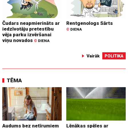
Čudars neapmierināts ar
Rentgenologs Sārts
iedzīvotāju pretestību
©
DIENA
vēja parku izvēršanai
viņu novados
©
DIENA
Vairāk
POLITIKA
TĒMA
Audums bez netīrumiem
Lēnākas spēles ar