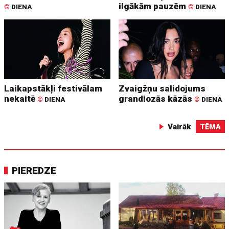
ilgākām pauzēm
©
DIENA
©
DIENA
Laikapstākļi festivālam
Zvaigžņu salidojums
nekaitē
grandiozās kāzās
©
DIENA
©
DIENA
Vairāk
TĒMA
PIEREDZE