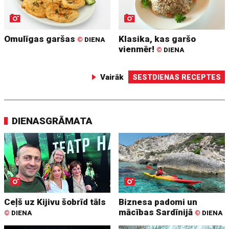
Omulīgas garšas
Klasika, kas garšo
©
DIENA
vienmēr!
©
DIENA
Vairāk
SESTDIENAS RECEPTES
DIENASGRĀMATA
Ceļš uz Kijivu šobrīd tāls
Biznesa padomi un
mācības Sardīnijā
©
DIENA
©
DIENA