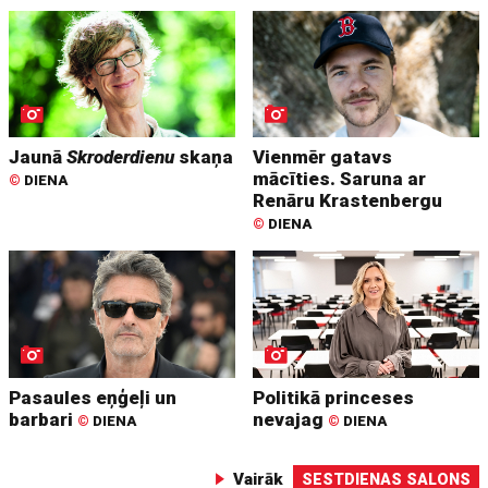
Jaunā
Skroderdienu
skaņa
Vienmēr gatavs
mācīties. Saruna ar
©
DIENA
Renāru Krastenbergu
©
DIENA
Pasaules eņģeļi un
Politikā princeses
barbari
nevajag
©
DIENA
©
DIENA
Vairāk
SESTDIENAS SALONS