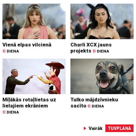
Vienā elpas vilcienā
Charli XCX jauns
projekts
©
DIENA
©
DIENA
Mīļākās rotaļlietas uz
Tulko mājdzīvnieku
lielajiem ekrāniem
sacīto
©
DIENA
©
DIENA
Vairāk
TUVPLĀNĀ