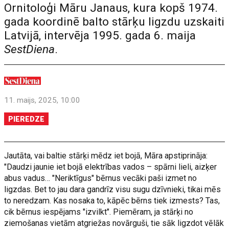
Ornitoloģi Māru Janaus, kura kopš 1974.
gada koordinē balto stārķu ligzdu uzskaiti
Latvijā, intervēja 1995. gada 6. maija
SestDiena
.
11. maijs, 2025, 10:00
PIEREDZE
Jautāta, vai baltie stārķi mēdz iet bojā, Māra apstiprināja:
"Daudzi jaunie iet bojā elektrības vados – spārni lieli, aizķer
abus vadus… "Neriktīgus" bērnus vecāki paši izmet no
ligzdas. Bet to jau dara gandrīz visu sugu dzīvnieki, tikai mēs
to neredzam. Kas nosaka to, kāpēc bērns tiek izmests? Tas,
cik bērnus iespējams "izvilkt". Piemēram, ja stārķi no
ziemošanas vietām atgriežas novārguši, tie sāk ligzdot vēlāk