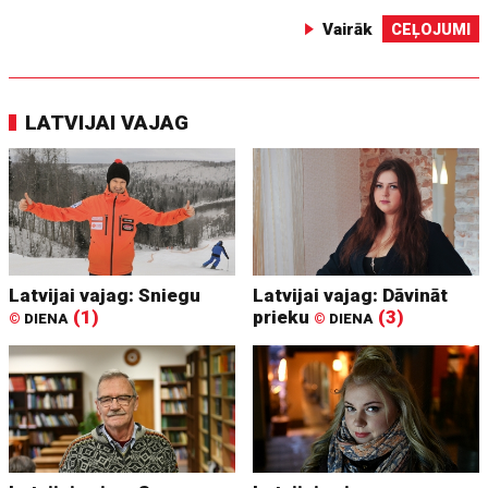
Vairāk
CEĻOJUMI
LATVIJAI VAJAG
Latvijai vajag: Sniegu
Latvijai vajag: Dāvināt
(1)
prieku
(3)
©
DIENA
©
DIENA