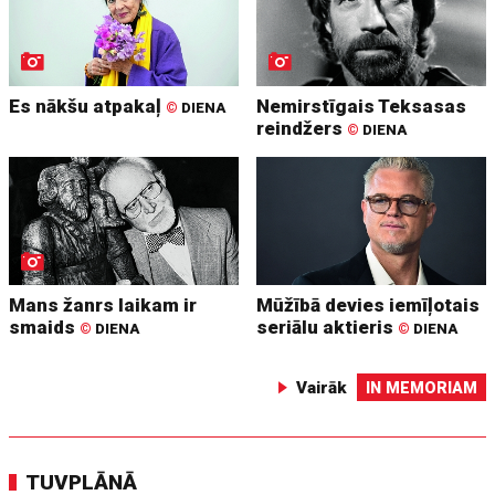
Es nākšu atpakaļ
Nemirstīgais Teksasas
©
DIENA
reindžers
©
DIENA
Mans žanrs laikam ir
Mūžībā devies iemīļotais
smaids
seriālu aktieris
©
DIENA
©
DIENA
Vairāk
IN MEMORIAM
TUVPLĀNĀ