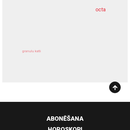
octa
dziļurbums
kravu apdrošināšana
granulu katli
siltumsūknis
ABONĒŠANA
HOROSKOPI