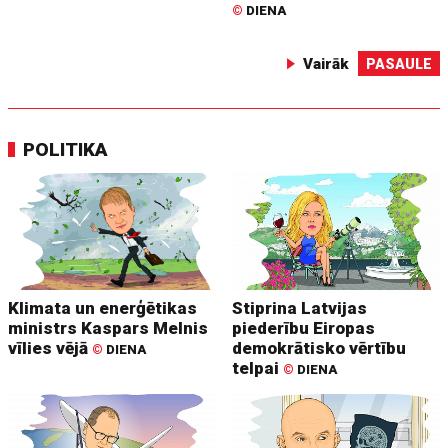
©
DIENA
Vairāk
PASAULE
POLITIKA
Klimata un enerģētikas
Stiprina Latvijas
ministrs Kaspars Melnis
piederību Eiropas
vīlies vējā
demokrātisko vērtību
©
DIENA
telpai
©
DIENA