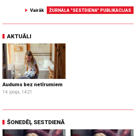
Vairāk
ŽURNĀLA "SESTDIENA" PUBLIKĀCIJAS
AKTUĀLI
Audums bez netīrumiem
14. jūnijs, 14:21
ŠONEDĒĻ SESTDIENĀ