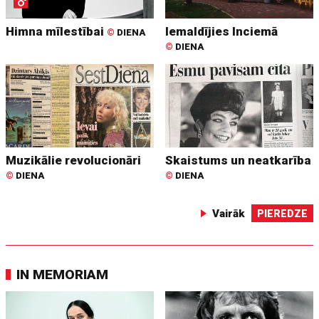
Himna mīlestībai
Iemaldījies Inciemā
©
DIENA
©
DIENA
Muzikālie revolucionāri
Skaistums un neatkarība
©
DIENA
©
DIENA
Vairāk
PIEREDZE
IN MEMORIAM