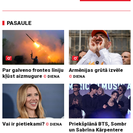
PASAULE
Par galveno frontes līniju
Armēnijas grūtā izvēle
kļūst aizmugure
©
DIENA
©
DIENA
Vai ir pietiekami?
Priekšplānā BTS, Sombr
©
DIENA
un Sabrīna Kārpentere