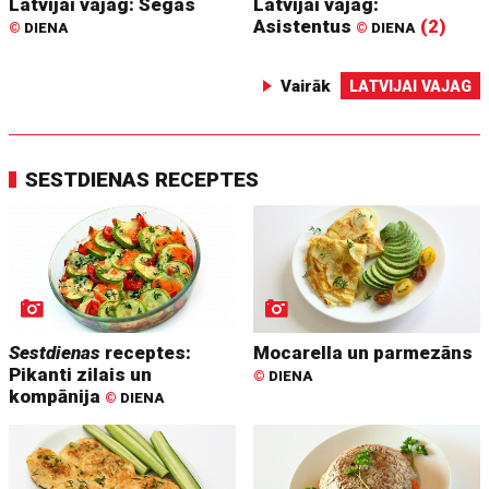
Latvijai vajag: Segas
Latvijai vajag:
Asistentus
(2)
©
DIENA
©
DIENA
Vairāk
LATVIJAI VAJAG
SESTDIENAS RECEPTES
Sestdienas
receptes:
Mocarella un parmezāns
Pikanti zilais un
©
DIENA
kompānija
©
DIENA