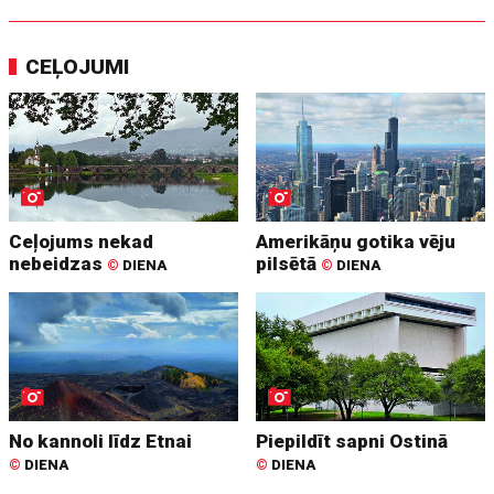
CEĻOJUMI
Ceļojums nekad
Amerikāņu gotika vēju
nebeidzas
pilsētā
©
DIENA
©
DIENA
No kannoli līdz Etnai
Piepildīt sapni Ostinā
©
DIENA
©
DIENA