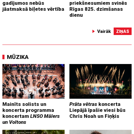
gadījumos nebūs
priekšnesumiem svinēs
jāatmaksā biļetes vērtība
Rīgas 825. dzimšanas
dienu
Vairāk
ZIŅAS
MŪZIKA
Mainīts solists un
Prāta vētras
koncerta
koncerta programma
Liepājā īpašie viesi būs
koncertam
LNSO Mālers
Chris Noah un Fiņķis
un Voltons