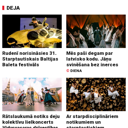
DEJA
Rudenī norisināsies 31.
Mēs paši degam par
Starptautiskais Baltijas
latvisko kodu. Jāņu
Baleta festivāls
svinēšana bez inerces
©
DIENA
Rātslaukumā notiks deju
Ar starpdisciplināriem
kolektīvu lielkoncerts
notikumiem un
Vidusvasaras dzīvestības
starptautiskiem