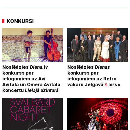
KONKURSI
Noslēdzies
Diena.lv
Noslēdzies
Dienas
konkurss par
konkurss par
ielūgumiem uz Avi
ielūgumiem uz Retro
Avitala un Omera Avitala
vakaru Jelgavā
©
DIENA
koncertu
Lielajā dzintarā