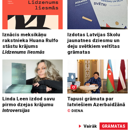
Iznācis meksikāņu
Izdotas Latvijas Skolu
rakstnieka Huana Rulfo
jaunatnes dziesmu un
stāstu krājums
deju svētkiem veltītas
Līdzenums liesmās
grāmatas
Linda Leen izdod savu
Tapusi grāmata par
pirmo dzejas krājumu
latviešiem Azerbaidžānā
Introversijas
©
DIENA
Vairāk
GRĀMATAS