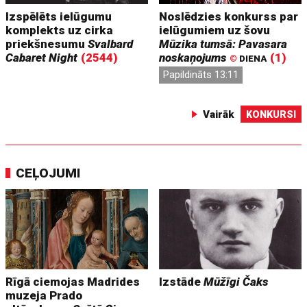
Izspēlēts ielūgumu
Noslēdzies konkurss par
komplekts uz cirka
ielūgumiem uz šovu
priekšnesumu
Svalbard
Mūzika tumsā: Pavasara
Cabaret Night
(2544)
noskaņojums
(1)
©
DIENA
Papildināts 13:11
Vairāk
KONKURSI
CEĻOJUMI
Rīgā ciemojas Madrides
Izstāde
Mūžīgi Čaks
muzeja Prado