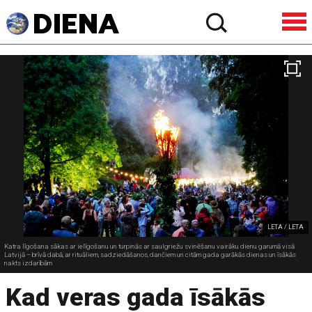
LETA / LETA
Katra līgošana sākas ar ielīgošanu un turpinās ar saulgriežu svinēšanu vairāku dienu garumā visā
Latvijā – brīvā dabā, ar rituāliem, sadziedāšanos, dančiem un citām gada garākās dienas un īsākās
nakts izdarībām
Kad veras gada īsākās