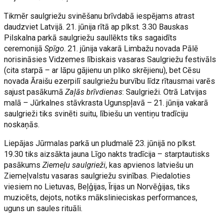
Tikmēr saulgriežu svinēšanu brīvdabā iespējams atrast
daudzviet Latvijā. 21. jūnija rītā ap plkst. 3.30 Bauskas
Pilskalna parkā saulgriežu saullēkts tiks sagaidīts
ceremonijā
Spīgo
. 21. jūnija vakarā Limbažu novada Pālē
norisināsies Vidzemes lībiskais vasaras Saulgriežu festivāls
(cita starpā – ar lāpu gājienu un pliko skrējienu), bet Cēsu
novada Āraišu ezerpilī saulgriežu burvību līdz rītausmai varēs
sajust pasākumā
Zaļās brīvdienas
: Saulgrieži. Otrā Latvijas
malā – Jūrkalnes stāvkrasta Ugunspļavā – 21. jūnija vakarā
saulgrieži tiks svinēti suitu, lībiešu un ventiņu tradīciju
noskaņās.
Liepājas Jūrmalas parkā un pludmalē 23. jūnijā no plkst.
19.30 tiks aizsākta jauna Līgo nakts tradīcija – starptautisks
pasākums
Ziemeļu saulgrieži
, kas apvienos latviešu un
Ziemeļvalstu vasaras saulgriežu svinības. Piedaloties
viesiem no Lietuvas, Beļģijas, Īrijas un Norvēģijas, tiks
muzicēts, dejots, notiks mākslinieciskas performances,
uguns un saules rituāli.