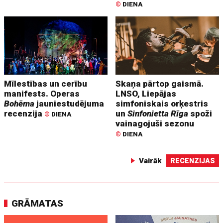
©
DIENA
Mīlestības un cerību
Skaņa pārtop gaismā.
manifests. Operas
LNSO, Liepājas
Bohēma
jauniestudējuma
simfoniskais orķestris
recenzija
un
Sinfonietta Rīga
spoži
©
DIENA
vainagojuši sezonu
©
DIENA
Vairāk
RECENZIJAS
GRĀMATAS