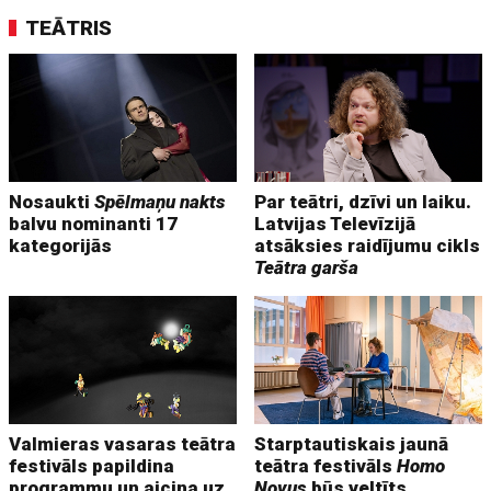
TEĀTRIS
Nosaukti
Spēlmaņu nakts
Par teātri, dzīvi un laiku.
balvu nominanti 17
Latvijas Televīzijā
kategorijās
atsāksies raidījumu cikls
Teātra garša
Valmieras vasaras teātra
Starptautiskais jaunā
festivāls papildina
teātra festivāls
Homo
programmu un aicina uz
Novus
būs veltīts