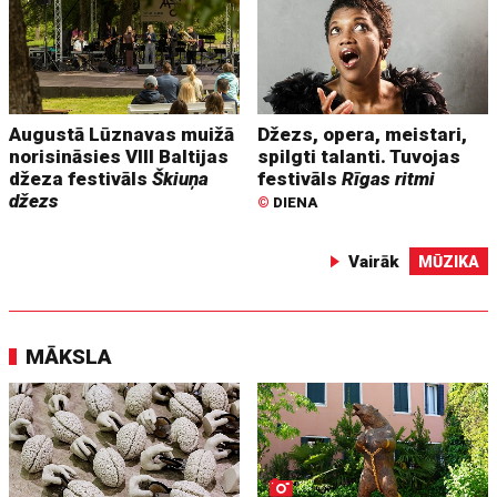
Augustā Lūznavas muižā
Džezs, opera, meistari,
norisināsies VIII Baltijas
spilgti talanti. Tuvojas
džeza festivāls
Škiuņa
festivāls
Rīgas ritmi
džezs
©
DIENA
Vairāk
MŪZIKA
MĀKSLA