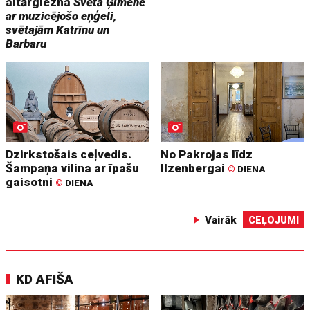
altārglezna
Svētā Ģimene
ar muzicējošo eņģeli,
svētajām Katrīnu un
Barbaru
Dzirkstošais ceļvedis.
No Pakrojas līdz
Šampaņa vilina ar īpašu
Ilzenbergai
©
DIENA
gaisotni
©
DIENA
Vairāk
CEĻOJUMI
KD AFIŠA