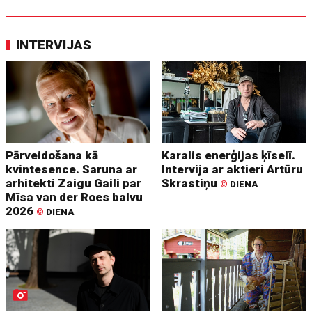
INTERVIJAS
Pārveidošana kā
Karalis enerģijas ķīselī.
kvintesence. Saruna ar
Intervija ar aktieri Artūru
arhitekti Zaigu Gaili par
Skrastiņu
©
DIENA
Mīsa van der Roes balvu
2026
©
DIENA