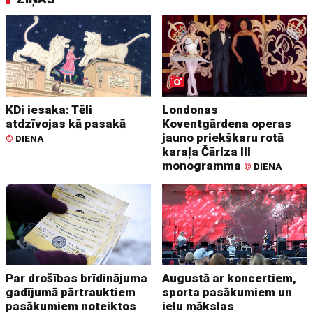
KDi iesaka: Tēli
Londonas
atdzīvojas kā pasakā
Koventgārdena operas
jauno priekškaru rotā
©
DIENA
karaļa Čārlza III
monogramma
©
DIENA
Par drošības brīdinājuma
Augustā ar koncertiem,
gadījumā pārtrauktiem
sporta pasākumiem un
pasākumiem noteiktos
ielu mākslas