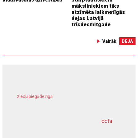
māksliniekiem tiks
atzīmēta laikmetīgās
dejas Latvijā
trīsdesmitgade
Vairāk
DEJA
ziedu piegāde rīgā
meliorācijas darbi
octa
dziļurbums