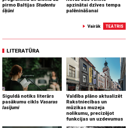
pirmo Baltijas
Studentu
apzinātai dzīves tempa
šķūni
palēnināšanai
Vairāk
TEĀTRIS
LITERATŪRA
Siguldā notiks literārs
Valdība plāno aktualizēt
pasākumu cikls
Vasaras
Rakstniecības un
lasījumi
mūzikas muzeja
nolikumu, precizējot
funkcijas un uzdevumus