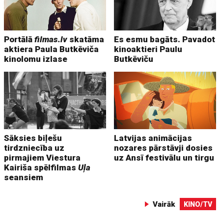
Portālā
filmas.lv
skatāma
Es esmu bagāts. Pavadot
aktiera Paula Butkēviča
kinoaktieri Paulu
kinolomu izlase
Butkēviču
Sāksies biļešu
Latvijas animācijas
tirdzniecība uz
nozares pārstāvji dosies
pirmajiem Viestura
uz Ansī festivālu un tirgu
Kairiša spēlfilmas
Uļa
seansiem
Vairāk
KINO/TV