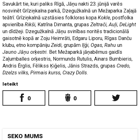
Savukārt tie, kuri paliks Rīgā, Jāņu nakti 23. jūnijā varēs
nosvinēt Grīziņkalna parkā, Dzegužkalnā un Mežaparka Zaļajā
teātrī. Grīziņkalnā uzstāsies folkloras kopa
Kokle
, postfolka
apvienība
Rikši,
Katrīna Dimanta, grupas
Zeltrači, Auļi, DeLight
un dīdžeji. Dzegužkalnā Jāņu svinības noritēs tradicionālā
gaisotnē kopā ar Zoju Heimrāti, Edgaru Liporu, Rīgas Danču
klubu, etno kompāniju
Zeidi,
grupām
Iļģi, Ogas, Rahu
un
Jauno Jāņu orķestri.
Bet Mežaparkā jāņabērnus gaidīs
Zaļumballes orķestris, Normunds Rutulis, Ainars Bumbieris,
Andris Ērglis, Fēlikss Ķiģelis, Jānis Strazds, grupas
Credo,
Dzelzs vilks, Pirmais kurss, Crazy Dolls
.
Ieteikt
0
0
SEKO MUMS