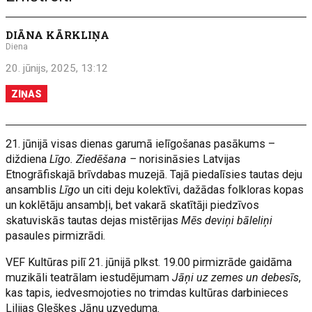
DIĀNA KĀRKLIŅA
Diena
20. jūnijs, 2025, 13:12
ZIŅAS
21. jūnijā visas dienas garumā ielīgošanas pasākums –
diždiena
Līgo. Ziedēšana –
norisināsies Latvijas
Etnogrāfiskajā brīvdabas muzejā. Tajā piedalīsies tautas deju
ansamblis
Līgo
un citi deju kolektīvi, dažādas folkloras kopas
un koklētāju ansambļi, bet vakarā skatītāji piedzīvos
skatuviskās tautas dejas mistērijas
Mēs deviņi bāleliņi
pasaules pirmizrādi.
VEF Kultūras pilī 21. jūnijā plkst. 19.00 pirmizrāde gaidāma
muzikāli teatrālam iestudējumam
Jāņi uz zemes un debesīs
,
kas tapis, iedvesmojoties no trimdas kultūras darbinieces
Lilijas Gleškes Jāņu uzveduma.