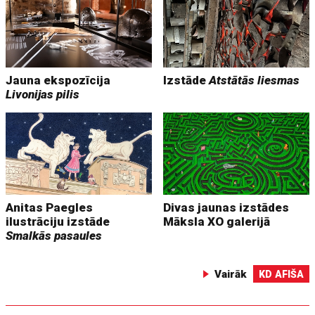
Jauna ekspozīcija
Izstāde
Atstātās liesmas
Livonijas pilis
Anitas Paegles
Divas jaunas izstādes
ilustrāciju izstāde
Māksla XO galerijā
Smalkās pasaules
Vairāk
KD AFIŠA