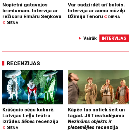
Nopietni gatavojos
Var sadzirdēt arī balsis.
briedumam. Intervija ar
Intervija ar somu mūziķi
režisoru Elmāru Seņkovu
Džimiju Tenoru
©
DIENA
©
DIENA
Vairāk
INTERVIJAS
RECENZIJAS
Krāšņais sēņu kabarē.
Kāpēc tas notiek šeit un
Latvijas Leļļu teātra
tagad. JRT iestudējuma
izrādes
Sēnes
recenzija
Nezināms objekts ir
piezemējies
recenzija
©
DIENA