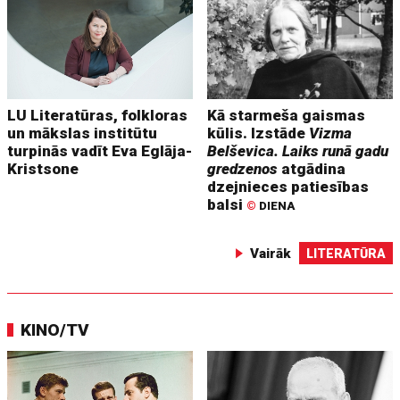
LU Literatūras, folkloras
Kā starmeša gaismas
un mākslas institūtu
kūlis. Izstāde
Vizma
turpinās vadīt Eva Eglāja-
Belševica. Laiks runā gadu
Kristsone
gredzenos
atgādina
dzejnieces patiesības
balsi
©
DIENA
Vairāk
LITERATŪRA
KINO/TV