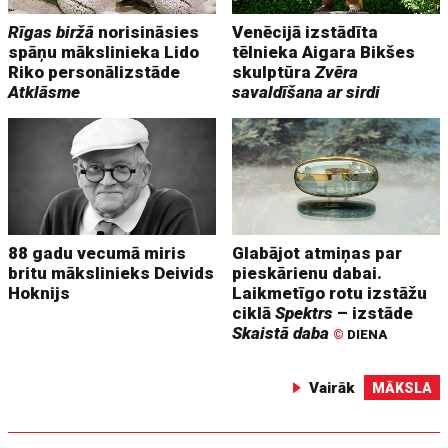
Rīgas biržā
norisināsies
Venēcijā izstādīta
spāņu mākslinieka Lido
tēlnieka Aigara Bikšes
Riko personālizstāde
skulptūra
Zvēra
Atklāsme
savaldīšana ar sirdi
88 gadu vecumā miris
Glabājot atmiņas par
britu mākslinieks Deivids
pieskārienu dabai.
Hoknijs
Laikmetīgo rotu izstāžu
ciklā
Spektrs
– izstāde
Skaistā daba
©
DIENA
Vairāk
MĀKSLA