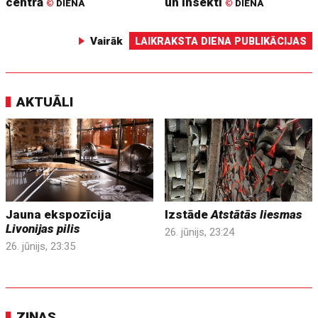
centrā
un insekti
©
DIENA
©
DIENA
Vairāk
LAIKRAKSTA DIENA PUBLIKĀCIJAS
AKTUĀLI
Jauna ekspozīcija
Izstāde
Atstātās liesmas
Livonijas pilis
26. jūnijs, 23:24
26. jūnijs, 23:35
ZIŅAS