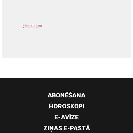
kravu apdrošināšana
granulu katli
siltumsūknis
ABONĒŠANA
HOROSKOPI
E-AVĪZE
ZIŅAS E-PASTĀ