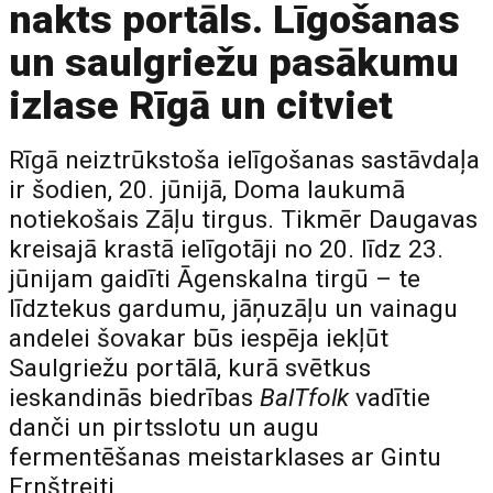
nakts portāls. Līgošanas
un saulgriežu pasākumu
izlase Rīgā un citviet
Rīgā neiztrūkstoša ielīgošanas sastāvdaļa
ir šodien, 20. jūnijā, Doma laukumā
notiekošais Zāļu tirgus. Tikmēr Daugavas
kreisajā krastā ielīgotāji no 20. līdz 23.
jūnijam gaidīti Āgenskalna tirgū – te
līdztekus gardumu, jāņuzāļu un vainagu
andelei šovakar būs iespēja iekļūt
Saulgriežu portālā, kurā svētkus
ieskandinās biedrības
BalTfolk
vadītie
danči un pirtsslotu un augu
fermentēšanas meistarklases ar Gintu
Ernštreiti