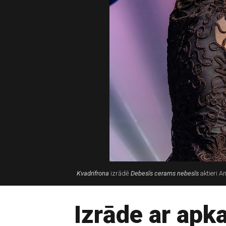
Kvadrifrona
izrādē
Debesīs cerams nebesīs
aktieri A
Izrāde ar ap