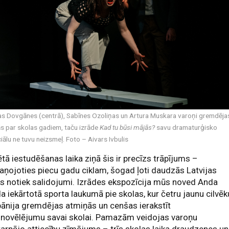
as Dovgānes (centrā), Sabīnes Ozoliņas un Artura Muskara varoņi gremdēja
s par skolas gadiem, taču izrāde
Kad tu būsi mājās?
savu dramaturģisko
iālu ne tuvu neizsmeļ. Foto – Aivars Ivbulis
ētā iestudēšanas laika ziņā šis ir precīzs trāpījums –
aņojoties piecu gadu ciklam, šogad ļoti daudzās Latvijas
s notiek salidojumi. Izrādes ekspozīcija mūs noved Anda
a iekārtotā sporta laukumā pie skolas, kur četru jaunu cilvēk
ānija gremdējas atmiņās un cenšas ierakstīt
onovēlējumu savai skolai. Pamazām veidojas varoņu