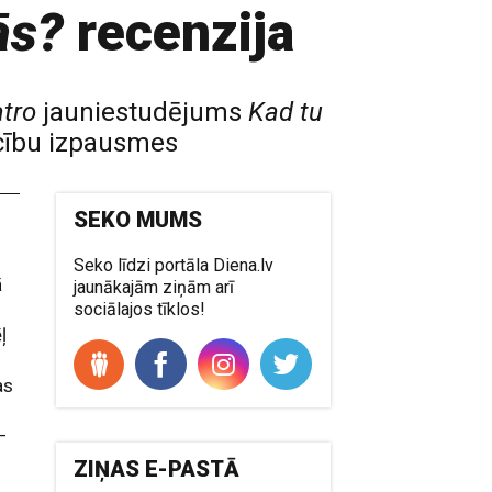
ās?
recenzija
atro
jauniestudējums
Kad tu
ecību izpausmes
SEKO MUMS
Seko līdzi portāla Diena.lv
ā
jaunākajām ziņām arī
sociālajos tīklos!
ļ
as
–
ZIŅAS E-PASTĀ