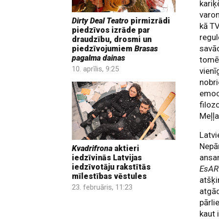
kariķ
varon
Dirty Deal Teatro
pirmizrādi
kā TV
piedzīvos izrāde par
regul
draudzību, drosmi un
savād
piedzīvojumiem
Brasas
pagalma dainas
tomēr
10. aprīlis, 9:25
vienī
nobri
emoci
filoz
Meļļa
Latvi
Nepār
Kvadrifrona
aktieri
ansam
iedzīvinās Latvijas
iedzīvotāju rakstītās
EsAR
mīlestības vēstules
atšķ
23. februāris, 11:23
atgād
pārli
kaut 