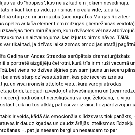
ījās vārds "hospiss", kas ne uz kādiem jokiem nevedināja.
tāts ir kaut kur pa vidu, jo risinās nereālā vidē, tādā kā
telpā starp zemi un mūžību (scenogrāfes Marijas Rozītes-
as spēles ar kiča elementiem milzīgas gliemežnīcas veidolā)
āuzkavējas tiem mirušajiem, kuru dvēseles vēl nav atbrīvoju
traukuma un aizvainojuma, kas izjusts pirms nāves. Tālāk
s var tikai tad, ja dzīves laika zemes emocijas atstāj pagātn
lfa Gediņa un Ances Strazdas sarūpētais dramaturģiskais
iāls portretē aizgājēju četrotni, kurā trīs ir miruši vecumā u
ībā, bet viens no dzīves šķīries pavisam jauns un ieceru pilns
i balansē starp dzīvesstāstiem, kas pēc ieceres izraisa
iju, un visai ironiski attēloto vietu, kurā varoņi atrodas
ētajā brīdī, tādējādi izveidojot atsvešinājumu un (acīmredz
ir iecere) nodrošinot neieslīgšanu varoņu žēlošanā, jo viņu
sstāsti, cik nu tos atklāj, patiesi var izraisīt līdzpārdzīvojumu
tabls ir veids, kādā šis emocionālais līdzsvars tiek panākts, 
atuves ir daudz kņadas un daudz ārējās izteiksmes līdzekļu
ntošanas –, pat ja neesam bargi un nesaucam to par