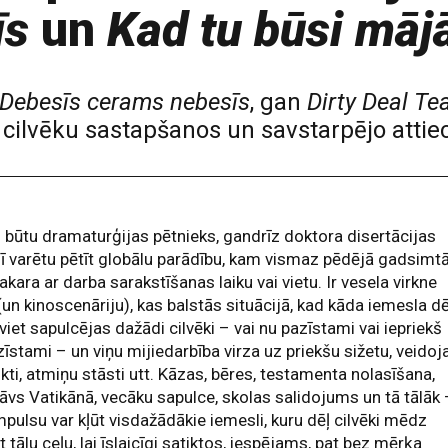
īs
un
Kad tu būsi māj
Debesīs cerams nebesīs
, gan
Dirty Deal Te
ilvēku sastapšanos un savstarpējo atti
 būtu dramaturģijas pētnieks, gandrīz doktora disertācijas
ī varētu pētīt globālu parādību, kam vismaz pēdējā gadsimt
akara ar darba sarakstīšanas laiku vai vietu. Ir vesela virkne
(un kinoscenāriju), kas balstās situācijā, kad kāda iemesla dē
viet sapulcējas dažādi cilvēki – vai nu pazīstami vai iepriekš
īstami – un viņu mijiedarbība virza uz priekšu sižetu, veidoj
ikti, atmiņu stāsti utt. Kāzas, bēres, testamenta nolasīšana,
āvs Vatikānā, vecāku sapulce, skolas salidojums un tā tālāk 
mpulsu var kļūt visdažādākie iemesli, kuru dēļ cilvēki mēdz
 tālu ceļu, lai īslaicīgi satiktos, iespējams, pat bez mērķa