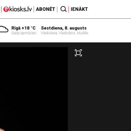
ABONĒT
IENĀKT
Rīgā +18 °C
Sestdiena, 8. augusts
Daļēji apmācies
Vladislava, Vladislavs, Mudīte