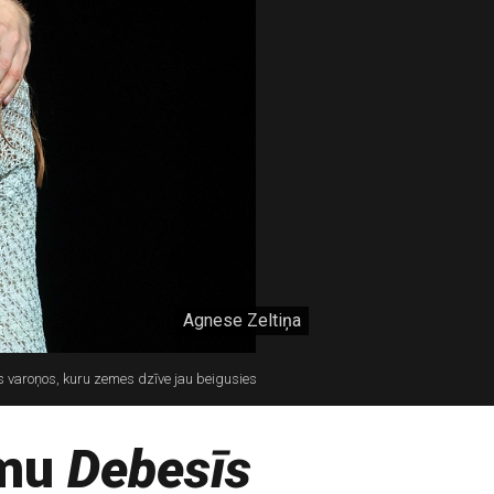
Agnese Zeltiņa
as varoņos, kuru zemes dzīve jau beigusies
umu
Debesīs