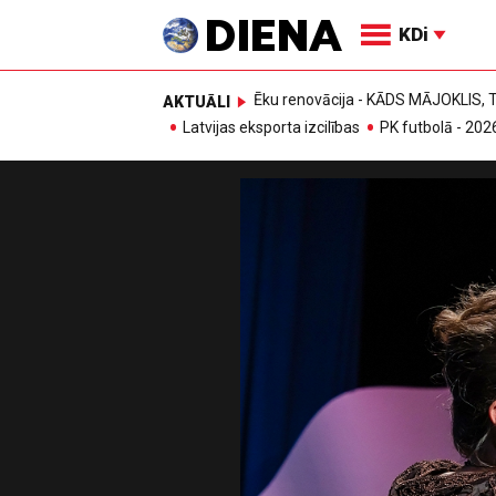
KDi
Ēku renovācija - KĀDS MĀJOKLIS
AKTUĀLI
Latvijas eksporta izcilības
PK futbolā - 202