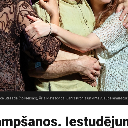
nce Strazda (no kreisās), Āris Matesovičs, Jānis Kronis un Anta Aizupe iemiesoj
kampšanos. Iestudēj