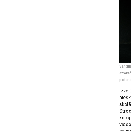
Sandij
atmiņā
potenc
Izvēl
piesk
skolā
Strod
komp
vide