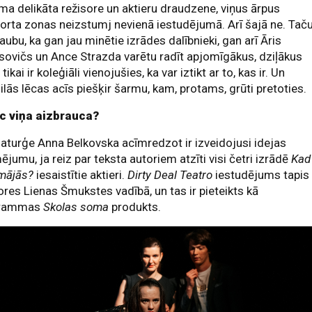
a delikāta režisore un aktieru draudzene, viņus ārpus
rta zonas neizstumj nevienā iestudējumā. Arī šajā ne. Tač
aubu, ka gan jau minētie izrādes dalībnieki, gan arī Āris
ovičs un Ance Strazda varētu radīt apjomīgākus, dziļākus
 tikai ir koleģiāli vienojušies, ka var iztikt ar to, kas ir. Un
ilās lēcas acīs piešķir šarmu, kam, protams, grūti pretoties.
c viņa aizbrauca?
turģe Anna Belkovska acīmredzot ir izveidojusi idejas
ējumu, ja reiz par teksta autoriem atzīti visi četri izrādē
Kad
 mājās?
iesaistītie aktieri.
Dirty Deal Teatro
iestudējums tapis
ores Lienas Šmukstes vadībā, un tas ir pieteikts kā
grammas
Skolas soma
produkts.