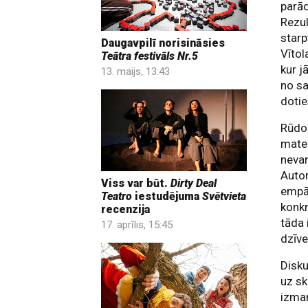
parād
Rezul
starp
Daugavpilī norisināsies
Vītol
Teātra festivāls Nr.5
kur j
13. maijs, 13:43
no sa
dotie
Rūdo
mater
nevar
Autor
Viss var būt.
Dirty Deal
empāt
Teatro
iestudējuma
Svētvieta
konkr
recenzija
tāda 
17. aprīlis, 15:45
dzīve
Disku
uz sk
izma