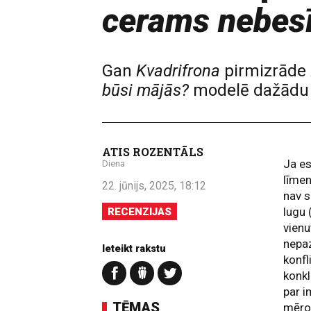
cerams nebes
Gan
Kvadrifrona
pirmizrāde
būsi mājās?
modelē dažādu c
ATIS ROZENTĀLS
Ja es
Diena
līmen
22. jūnijs, 2025, 18:12
nav s
lugu 
RECENZIJAS
vienu
nepaz
Ieteikt rakstu
konfl
konkl
par i
TĒMAS
mērot