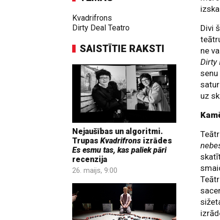
izska
Kvadrifrons
Dirty Deal Teatro
Divi 
teāt
SAISTĪTIE RAKSTI
ne va
Dirty
senu 
satur
uz sk
Kamē
Nejaušības un algoritmi.
Teātr
Trupas
Kvadrifrons
izrādes
nebe
Es esmu tas, kas paliek pāri
skatī
recenzija
smaid
26. maijs, 9:00
Teātr
sacer
sižet
izrād