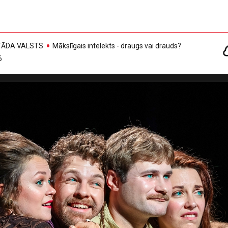
, TĀDA VALSTS
Mākslīgais intelekts - draugs vai drauds?
6