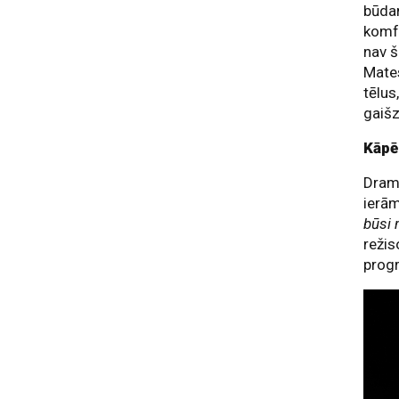
būdam
komfo
nav š
Mates
tēlus,
gaišz
Kāpē
Drama
ierām
būsi
režis
pro