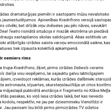
idroties.
šādas dramaturģijas piemēri ir sastopami mūsu nevalstisko
ru jauniestudējumos. Apvienības
Kvadrifrons
versijā sastopa
irs cilvēki, bet drīzāk viņu dvēseles jau pēc nāves, savukārt
 Deal Teatro
risinātā situācija ir mazāk ekstrēma un piedāvā
draugu sastapšanos skolas salidojumā. Abas estētiski un
iski atšķirīgās izrādes saista varoņu emocionālā saikne, kas
atuves tiek izpausta kolektīvā apkampienā.
r nemiers rims
a trupa
Kvadrifrons
, šķiet, pirms izrādes
Debesīs cerams
sīs
darīja visu iespējamo, lai sajauktu galvu labticīgajiem
tājiem, izveidojot reklāmas, kurās izrādes dalībnieki starojoš
a astronauta, stjuartes, skursteņslaucītāja un citos kostīm
a mājaslapā publicētā anotācija ir fragments no Klāva Meļļa
ētās pasakas, ko viņš lasa izrādes laikā, bet kas neveido
a kodolu, respektīvi, ne jau par dziesminieku Vienstīdzi ir
e. Jau pavisam īsu brīdi pirms pirmizrādes TV sižetos