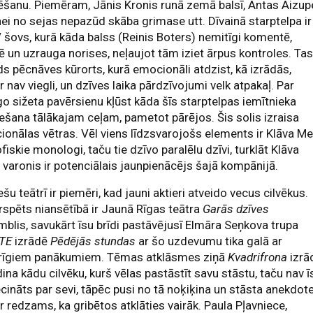
ēšanu. Piemēram, Jānis Kronis runā zemā balsī, Antas Aizup
ei no sejas nepazūd skāba grimase utt. Dīvainā starptelpa ir
 šovs, kurā kāda balss (Reinis Boters) nemitīgi komentē,
ē un uzrauga norises, neļaujot tām iziet ārpus kontroles. Tas 
s pēcnāves kūrorts, kurā emocionāli atdzist, kā izrādās,
 nav viegli, un dzīves laika pārdzīvojumi velk atpakaļ. Par
go sižeta pavērsienu kļūst kāda šīs starptelpas iemītnieka
ešana tālākajam ceļam, pametot pārējos. Šis solis izraisa
onālas vētras. Vēl viens līdzsvarojošs elements ir Klāva Me
ofiskie monologi, taču tie dzīvo paralēlu dzīvi, turklāt Klāva
 varonis ir potenciālais jaunpienācējs šajā kompānijā.
ešu teātrī ir piemēri, kad jauni aktieri atveido vecus cilvēkus.
spēts niansētībā ir Jaunā Rīgas teātra
Garās dzīves
blis, savukārt īsu brīdi pastāvējusī Elmāra Seņkova trupa
TE
izrādē
Pēdējās stundas
ar šo uzdevumu tika galā ar
irīgiem panākumiem. Tēmas atklāsmes ziņā
Kvadrifrona
izrā
ina kādu cilvēku, kurš vēlas pastāstīt savu stāstu, taču nav ī
ecināts par sevi, tāpēc pusi no tā noķiķina un stāsta anekdote
ir redzams, ka gribētos atklāties vairāk. Paula Pļavniece,