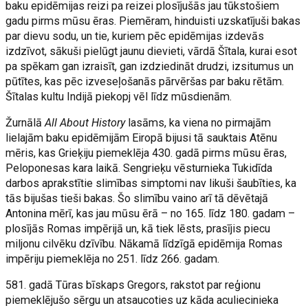
baku epidēmijas reizi pa reizei plosījušās jau tūkstošiem
gadu pirms mūsu ēras. Piemēram, hinduisti uzskatījuši bakas
par dievu sodu, un tie, kuriem pēc epidēmijas izdevās
izdzīvot, sākuši pielūgt jaunu dievieti, vārdā Šītala, kurai esot
pa spēkam gan izraisīt, gan izdziedināt drudzi, izsitumus un
pūtītes, kas pēc izveseļošanās pārvēršas par baku rētām.
Šītalas kultu Indijā piekopj vēl līdz mūsdienām.
Žurnālā
All About History
lasāms, ka viena no pirmajām
lielajām baku epidēmijām Eiropā bijusi tā sauktais Atēnu
mēris, kas Grieķiju piemeklēja 430. gadā pirms mūsu ēras,
Peloponesas kara laikā. Sengrieķu vēsturnieka Tukidīda
darbos aprakstītie slimības simptomi nav likuši šaubīties, ka
tās bijušas tieši bakas. Šo slimību vaino arī tā dēvētajā
Antonina mērī, kas jau mūsu ērā – no 165. līdz 180. gadam –
plosījās Romas impērijā un, kā tiek lēsts, prasījis piecu
miljonu cilvēku dzīvību. Nākamā līdzīgā epidēmija Romas
impēriju piemeklēja no 251. līdz 266. gadam.
581. gadā Tūras bīskaps Gregors, rakstot par reģionu
piemeklējušo sērgu un atsaucoties uz kāda aculiecinieka