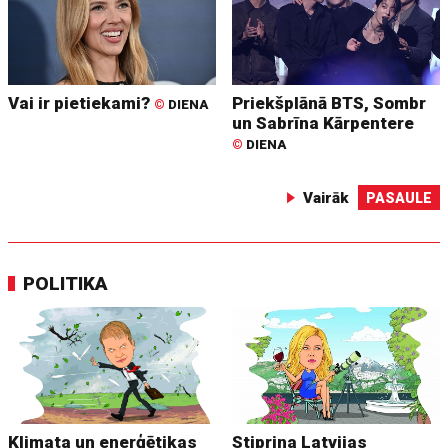
Vai ir pietiekami?
Priekšplānā BTS, Sombr
©
DIENA
un Sabrīna Kārpentere
©
DIENA
Vairāk
PASAULE
POLITIKA
Klimata un enerģētikas
Stiprina Latvijas