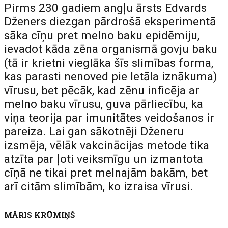
Pirms 230 gadiem angļu ārsts Edvards
Dženers diezgan pārdrošā eksperimentā
sāka cīņu pret melno baku epidēmiju,
ievadot kāda zēna organismā govju baku
(tā ir krietni vieglāka šīs slimības forma,
kas parasti nenoved pie letāla iznākuma)
vīrusu, bet pēcāk, kad zēnu inficēja ar
melno baku vīrusu, guva pārliecību, ka
viņa teorija par imunitātes veidošanos ir
pareiza. Lai gan sākotnēji Dženeru
izsmēja, vēlāk vakcinācijas metode tika
atzīta par ļoti veiksmīgu un izmantota
cīņā ne tikai pret melnajām bakām, bet
arī citām slimībām, ko izraisa vīrusi.
MĀRIS KRŪMIŅŠ