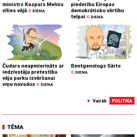
ministrs Kaspars Melnis
piederību Eiropas
vīlies vējā
demokrātisko vērtību
©
DIENA
telpai
©
DIENA
Čudars neapmierināts ar
Rentgenologs Sārts
iedzīvotāju pretestību
©
DIENA
vēja parku izvēršanai
viņu novados
©
DIENA
Vairāk
POLITIKA
TĒMA