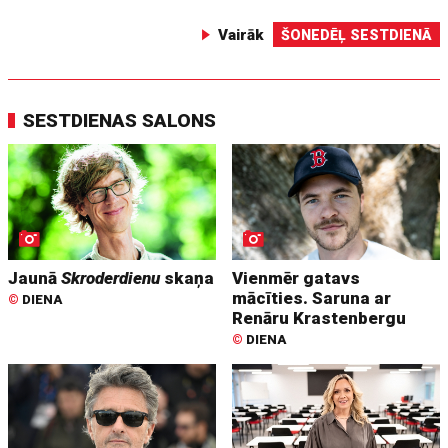
Vairāk
ŠONEDĒĻ SESTDIENĀ
SESTDIENAS SALONS
Jaunā
Skroderdienu
skaņa
Vienmēr gatavs
mācīties. Saruna ar
©
DIENA
Renāru Krastenbergu
©
DIENA