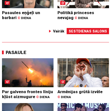
Pasaules eņģeļi un
Politikā princeses
barbari
nevajag
©
DIENA
©
DIENA
Vairāk
SESTDIENAS SALONS
PASAULE
Par galveno frontes līniju
Armēnijas grūtā izvēle
kļūst aizmugure
©
DIENA
©
DIENA