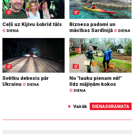
Ceļš uz Kijivu šobrīd tāls
Biznesa padomi un
mācības Sardīnijā
©
DIENA
©
DIENA
Svētku debesis pār
No "lauku pienam nē!"
Ukrainu
līdz mājiņām kokos
©
DIENA
©
DIENA
Vairāk
DIENASGRĀMATA