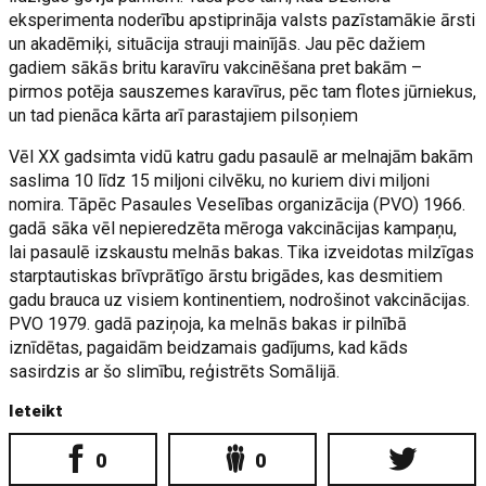
eksperimenta noderību apstiprināja valsts pazīstamākie ārsti
un akadēmiķi, situācija strauji mainījās. Jau pēc dažiem
gadiem sākās britu karavīru vakcinēšana pret bakām –
pirmos potēja sauszemes karavīrus, pēc tam flotes jūrniekus,
un tad pienāca kārta arī parastajiem pilsoņiem
Vēl XX gadsimta vidū katru gadu pasaulē ar melnajām bakām
saslima 10 līdz 15 miljoni cilvēku, no kuriem divi miljoni
nomira. Tāpēc Pasaules Veselības organizācija (PVO) 1966.
gadā sāka vēl nepieredzēta mēroga vakcinācijas kampaņu,
lai pasaulē izskaustu melnās bakas. Tika izveidotas milzīgas
starptautiskas brīvprātīgo ārstu brigādes, kas desmitiem
gadu brauca uz visiem kontinentiem, nodrošinot vakcinācijas.
PVO 1979. gadā paziņoja, ka melnās bakas ir pilnībā
iznīdētas, pagaidām beidzamais gadījums, kad kāds
sasirdzis ar šo slimību, reģistrēts Somālijā.
Ieteikt
0
0