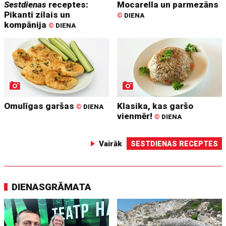
Sestdienas
receptes:
Mocarella un parmezāns
Pikanti zilais un
©
DIENA
kompānija
©
DIENA
Omulīgas garšas
Klasika, kas garšo
©
DIENA
vienmēr!
©
DIENA
Vairāk
SESTDIENAS RECEPTES
DIENASGRĀMATA