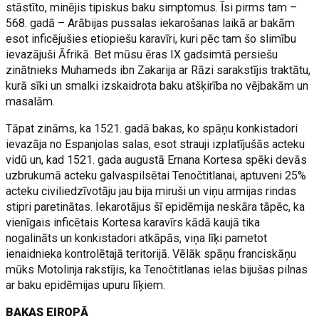
stāstīto, minējis tipiskus baku simptomus. Īsi pirms tam –
568. gadā – Arābijas pussalas iekarošanas laikā ar bakām
esot inficējušies etiopiešu karavīri, kuri pēc tam šo slimību
ievazājuši Āfrikā. Bet mūsu ēras IX gadsimtā persiešu
zinātnieks Muhameds ibn Zakarija ar Rāzi sarakstījis traktātu,
kurā sīki un smalki izskaidrota baku atšķirība no vējbakām un
masalām.
Tāpat zināms, ka 1521. gadā bakas, ko spāņu konkistadori
ievazāja no Espanjolas salas, esot strauji izplatījušās acteku
vidū un, kad 1521. gada augustā Ernana Kortesa spēki devās
uzbrukumā acteku galvaspilsētai Tenočtitlanai, aptuveni 25%
acteku civiliedzīvotāju jau bija miruši un viņu armijas rindas
stipri paretinātas. Iekarotājus šī epidēmija neskāra tāpēc, ka
vienīgais inficētais Kortesa karavīrs kādā kaujā tika
nogalināts un konkistadori atkāpās, viņa līķi pametot
ienaidnieka kontrolētajā teritorijā. Vēlāk spāņu franciskāņu
mūks Motolinja rakstījis, ka Tenočtitlanas ielas bijušas pilnas
ar baku epidēmijas upuru līķiem.
BAKAS EIROPĀ