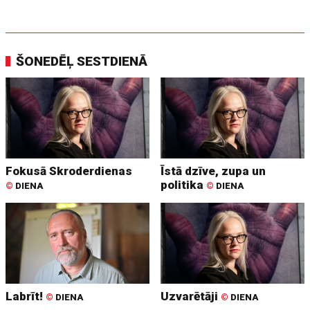
ŠONEDĒĻ SESTDIENĀ
Fokusā Skroderdienas
Īstā dzīve, zupa un
politika
©
DIENA
©
DIENA
Labrīt!
Uzvarētāji
©
DIENA
©
DIENA