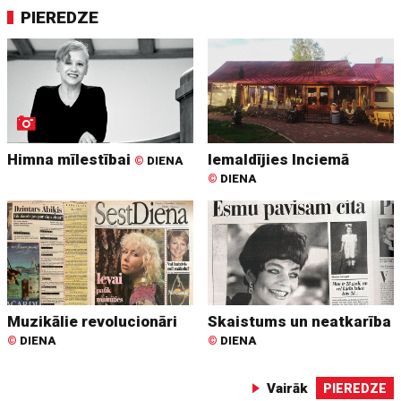
PIEREDZE
Himna mīlestībai
Iemaldījies Inciemā
©
DIENA
©
DIENA
Muzikālie revolucionāri
Skaistums un neatkarība
©
DIENA
©
DIENA
Vairāk
PIEREDZE