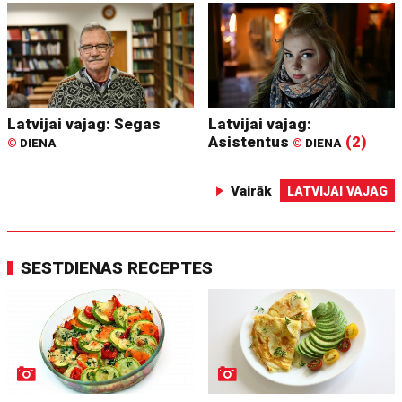
Latvijai vajag: Segas
Latvijai vajag:
Asistentus
(2)
©
DIENA
©
DIENA
Vairāk
LATVIJAI VAJAG
SESTDIENAS RECEPTES