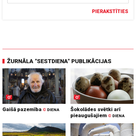
PIERAKSTĪTIES
ŽURNĀLA "SESTDIENA" PUBLIKĀCIJAS
Gaišā pazemība
Šokolādes svētki arī
©
DIENA
pieaugušajiem
©
DIENA