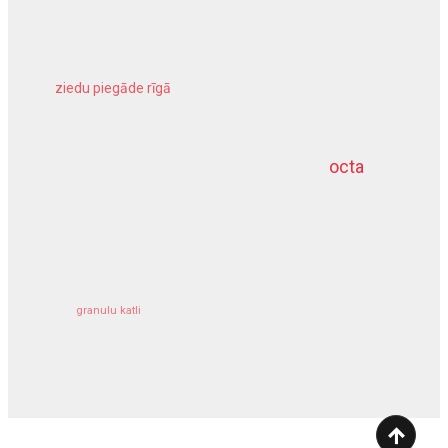
ziedu piegāde rīgā
meliorācijas darbi
octa
dziļurbums
kravu apdrošināšana
granulu katli
siltumsūknis