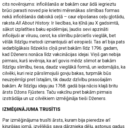
cits novērojums: inficēšanās ar bakām caur ādā iegrieztu
brūci parasti noved pie krietni mērenākas slimības formas
nekā inficēšanās dabiskā ceļā – caur elpošanas ceļu gļotādu,
raksta
All About History
. Ir liecības, ka Ķīnā jau X gadsimtā,
sākot izplatīties baku epidēmijai, ļaudis sevi apzināti
inficējuši ar vīrusu, cerot, ka slimību pārcietīs vieglāk, bet
vēlāk līdzīgu metodi izmantojuši arī eiropieši. Tas arī bija pats
iedarbīgākais līdzeklis cīņā pret bakām līdz 1796. gadam,
kad Dženers nonāca līdz vakcinācijas idejai. Viņš gan nebija
pirmais, kurš ievēroja, ka arī govis mēdz slimot ar bakām
līdzīgu slimību, tiesa, daudz vieglākā formā, un iedomājās, ka
cilvēki, kuri reiz pārslimojuši govju bakas, turpmāk būs
neuzņēmīgi pret īstajām, tik daudz dzīvību prasošajām
bakām. Ar līdzīgu ideju jau 1768. gadā bija nācis klajā britu
ārsts Džons Fjūsters. Taču vakcīnu pret bakām pirmais
izstrādāja un uz cilvēkiem izmēģināja tieši Dženers.
IZMĒĢINĀJUMA TRUSĪTIS
Par izmēģinājuma trusīti ārsts, kuram bija pieredze arī
ķirurģijas jomā, izvēlējās sava dārznieka dēlu, astoņus gadus