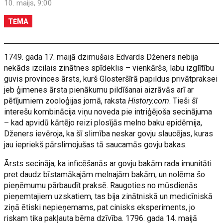
10. maijs, 9:00
TĒMA
1749. gada 17. maijā dzimušais Edvards Dženers nebija
nekāds izcilais zinātnes spīdeklis – vienkāršs, labu izglītību
guvis provinces ārsts, kurš Glosteršīrā papildus privātpraksei
jeb ģimenes ārsta pienākumu pildīšanai aizrāvās arī ar
pētījumiem zooloģijas jomā, raksta
History.com
. Tieši šī
interešu kombinācija viņu noveda pie intriģējoša secinājuma
– kad apvidū kārtējo reizi plosījās melno baku epidēmija,
Dženers ievēroja, ka šī slimība neskar govju slaucējas, kuras
jau iepriekš pārslimojušas tā saucamās govju bakas.
Ārsts secināja, ka inficēšanās ar govju bakām rada imunitāti
pret daudz bīstamākajām melnajām bakām, un nolēma šo
pieņēmumu pārbaudīt praksē. Raugoties no mūsdienās
pieņemtajiem uzskatiem, tas bija zinātniskā un medicīniskā
ziņā ētiski nepieņemams, pat cinisks eksperiments, jo
riskam tika pakļauta bērna dzīvība. 1796. gada 14. maijā