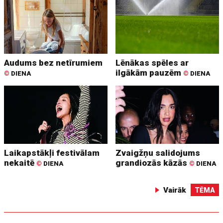
Audums bez netīrumiem
Lēnākas spēles ar
ilgākām pauzēm
©
DIENA
©
DIENA
Laikapstākļi festivālam
Zvaigžņu salidojums
nekaitē
grandiozās kāzās
©
DIENA
©
DIENA
Vairāk
TĒMA