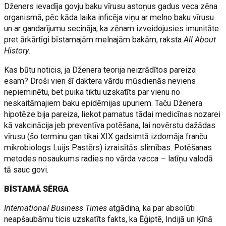
Dženers ievadīja govju baku vīrusu astoņus gadus veca zēna
organismā, pēc kāda laika inficēja viņu ar melno baku vīrusu
un ar gandarījumu secināja, ka zēnam izveidojusies imunitāte
pret ārkārtīgi bīstamajām melnajām bakām, raksta
All About
History
.
Kas būtu noticis, ja Dženera teorija neizrādītos pareiza
esam? Droši vien šī daktera vārdu mūsdienās neviens
nepieminētu, bet puika tiktu uzskatīts par vienu no
neskaitāmajiem baku epidēmijas upuriem. Taču Dženera
hipotēze bija pareiza, liekot pamatus tādai medicīnas nozarei
kā vakcinācija jeb preventīva potēšana, lai novērstu dažādas
vīrusu (šo terminu gan tikai XIX gadsimtā izdomāja franču
mikrobiologs Luijs Pastērs) izraisītās slimības. Potēšanas
metodes nosaukums radies no vārda
vacca
– latīņu valodā
tā sauc govi.
BĪSTAMĀ SĒRGA
International Business Times
atgādina, ka par absolūti
neapšaubāmu ticis uzskatīts fakts, ka Ēģiptē, Indijā un Ķīnā