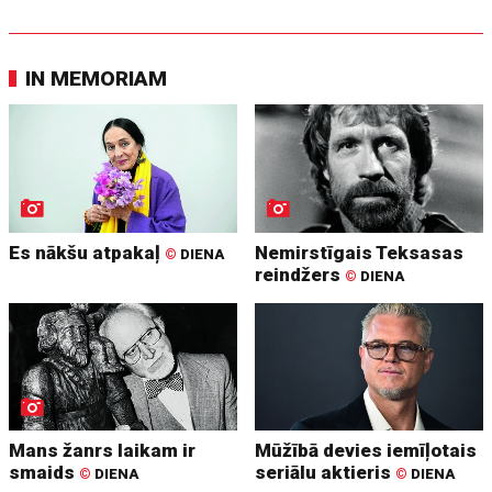
IN MEMORIAM
Es nākšu atpakaļ
Nemirstīgais Teksasas
©
DIENA
reindžers
©
DIENA
Mans žanrs laikam ir
Mūžībā devies iemīļotais
smaids
seriālu aktieris
©
DIENA
©
DIENA