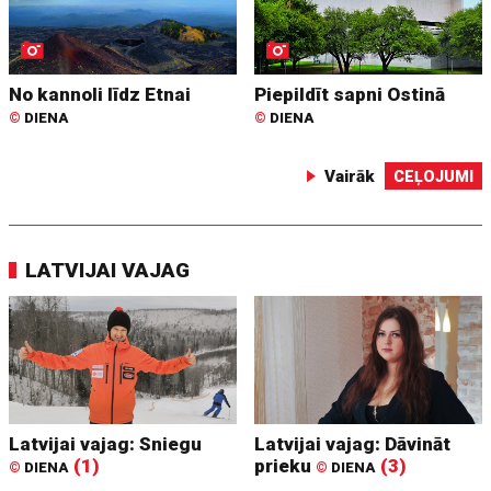
No kannoli līdz Etnai
Piepildīt sapni Ostinā
©
DIENA
©
DIENA
Vairāk
CEĻOJUMI
LATVIJAI VAJAG
Latvijai vajag: Sniegu
Latvijai vajag: Dāvināt
(1)
prieku
(3)
©
DIENA
©
DIENA