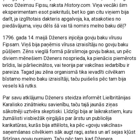
veco Džeimsu Fipsu, raksta
History.com
. Viņa vecāki šim
eksperimentam esot piekrituši, bet ko gan citu viņiem bija
darīt, ja izglītotais dakteris apgalvoja, ka, atsakoties no
piedāvājuma, viņu dēls šā vai tā nomirs melno baku dēļ?
1796. gada 14. maijā Dženers injicēja govju baku vīrusu
Fipsam. Viņš bija paņēmis vīrusa izraisītāju no govju baku
pūšļiem. Zēns vieglā formā pārslimoja govju bakas, un pēc
diviem mēnešiem Dženers nosprieda, ka pienācis piemērots
brīdis, lai pārliecinātos, vai teorija par vakcīnas iedarbību ir
pareiza. Tagad jau zēna organismā tika ievadīti cilvēkam
bīstamo melno baku izraisītāji, taču puišelis pēc tam bija
vesels kā rutks.
Par savu atklājumu Dženers steidza informēt Lielbritānijas
Karalisko zinātnieku savienību, taču tajā jaunās ziņas
sākotnēji uztvēra skeptiski. Līdzīgi bija ar laikrakstiem, kuru
žurnālisti visbiežāk ņirgājās par ārstu un publicēja
karikatūras, kurās bija attēlots, ka pēc «govju vakcīnas»
saņemšanas cilvēkiem sāk augt ragi, astes un arī sejas kļūst
līdzīgas govju purniem. Taču pēc tam, kad Dženera