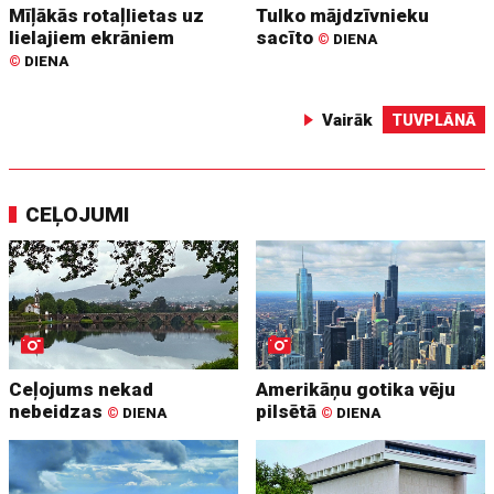
Mīļākās rotaļlietas uz
Tulko mājdzīvnieku
lielajiem ekrāniem
sacīto
©
DIENA
©
DIENA
Vairāk
TUVPLĀNĀ
CEĻOJUMI
Ceļojums nekad
Amerikāņu gotika vēju
nebeidzas
pilsētā
©
DIENA
©
DIENA