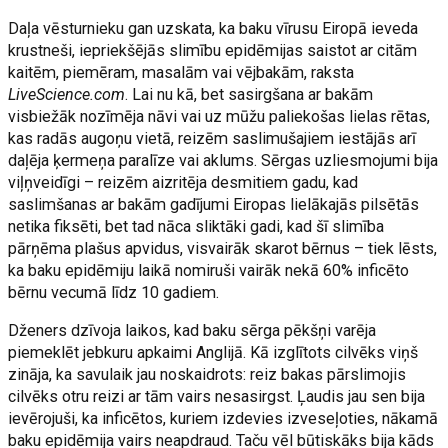
Daļa vēsturnieku gan uzskata, ka baku vīrusu Eiropā ieveda
krustneši, iepriekšējās slimību epidēmijas saistot ar citām
kaitēm, piemēram, masalām vai vējbakām, raksta
LiveScience.com
. Lai nu kā, bet sasirgšana ar bakām
visbiežāk nozīmēja nāvi vai uz mūžu paliekošas lielas rētas,
kas radās augoņu vietā, reizēm saslimušajiem iestājās arī
daļēja ķermeņa paralīze vai aklums. Sērgas uzliesmojumi bija
viļņveidīgi – reizēm aizritēja desmitiem gadu, kad
saslimšanas ar bakām gadījumi Eiropas lielākajās pilsētās
netika fiksēti, bet tad nāca sliktāki gadi, kad šī slimība
pārņēma plašus apvidus, visvairāk skarot bērnus – tiek lēsts,
ka baku epidēmiju laikā nomiruši vairāk nekā 60% inficēto
bērnu vecumā līdz 10 gadiem.
Dženers dzīvoja laikos, kad baku sērga pēkšņi varēja
piemeklēt jebkuru apkaimi Anglijā. Kā izglītots cilvēks viņš
zināja, ka savulaik jau noskaidrots: reiz bakas pārslimojis
cilvēks otru reizi ar tām vairs nesasirgst. Ļaudis jau sen bija
ievērojuši, ka inficētos, kuriem izdevies izveseļoties, nākamā
baku epidēmija vairs neapdraud. Taču vēl būtiskāks bija kāds