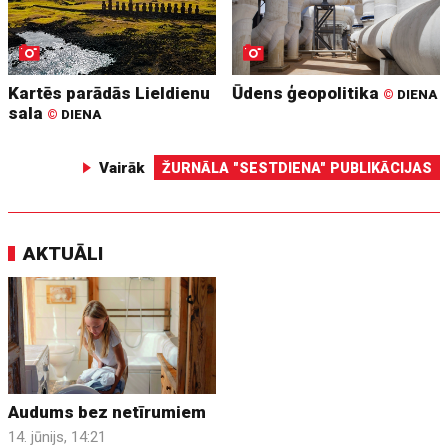
Kartēs parādās Lieldienu
Ūdens ģeopolitika
©
DIENA
sala
©
DIENA
Vairāk
ŽURNĀLA "SESTDIENA" PUBLIKĀCIJAS
AKTUĀLI
Audums bez netīrumiem
14. jūnijs, 14:21